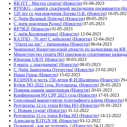
RK3TT - Мастер спорта!
(
Новости
)
01-06-2023
RT95KG - памяти спасённой экспедиции посвящается
(
Но
120 лет со дня рождения Лосева О.В.
(
Новости
)
16-05-202
С Днём Великой Победы!
(
Новости
)
09-05-2023
С днём рождения Радио!
(
Новости
)
07-05-2023
RP78GF
(
Новости
)
01-05-2023
С днём Космонавтики!
(
Новости
)
12-04-2023
RA3TIO - 70 лет! С юбилеем!
(
Новости
)
12-04-2023
"Охота на лис" - тренировка
(
Новости
)
06-04-2023
Чемпионат Нижегородской области по радиосвязи на КВ
Министерство спорта НО присвоило спортивные разряд
Юниоры UB3T
(
Новости
)
30-03-2023
8 марта, с праздником!
(
Новости
)
08-03-2023
С Днём Защитника Отечества!
(
Новости
)
23-02-2023
Наши Герои
(
Новости
)
15-02-2023
R150SNN в честь 150-летия Ф.И.Шаляпина
(
Новости
)
29-
Кубок НО 2022 года. Результаты.
(
Новости
)
26-01-2023
Помощь нашим защитникам
(
Новости
)
20-01-2023
Конференция РО СРР 2023 года
(
Новости
)
17-01-2023
Сенсорный манипулятор телеграфного ключа
(
Новости
)
0
Результаты 12-го этапа Кубка НО
(
Новости
)
01-01-2023
С Новым годом!
(
Новости
)
31-12-2022
Результаты 11-го этапа Кубка НО
(
Новости
)
14-12-2022
Александр R3TGN SK
(
Новости
)
03-12-2022
Позывной - как не потерять..!
(
Новости
)
24-11-2022