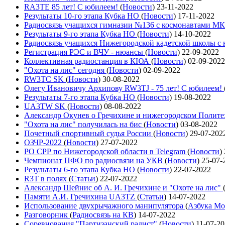
RA3TE 85 лет! С юбилеем!
(
Новости
)
23-11-2022
Результаты 10-го этапа Кубка НО
(
Новости
)
17-11-2022
Радиосвязь учащихся гимназии №136 с космонавтами М
Результаты 9-го этапа Кубка НО
(
Новости
)
14-10-2022
Радиосвязь учащихся Нижегородской кадетской школы 
Регистрация РЭС и ВЧУ - нюансы
(
Новости
)
22-09-2022
Коллективная радиостанция в КЮА
(
Новости
)
02-09-2022
"Охота на лис" сегодня
(
Новости
)
02-09-2022
RW3TC SK
(
Новости
)
30-08-2022
Олегу Ивановичу Архипову RW3TJ - 75 лет! С юбилеем!
Результаты 7-го этапа Кубка НО
(
Новости
)
19-08-2022
UA3TW SK
(
Новости
)
08-08-2022
Александр Окунев о Гречихине и нижегородском Полит
"Охота на лис" получилась на бис
(
Новости
)
03-08-2022
Почетный спортивный судья России
(
Новости
)
29-07-202
ОЗЧР-2022
(
Новости
)
27-07-2022
РО СРР по Нижегородской области в Telegram
(
Новости
)
Чемпионат ПФО по радиосвязи на УКВ
(
Новости
)
25-07-
Результаты 6-го этапа Кубка НО
(
Новости
)
22-07-2022
R3T в полях
(
Статьи
)
22-07-2022
Александр Шейнис об А. И. Гречихине и "Охоте на лис"
Памяти А.И. Гречихина UA3TZ
(
Статьи
)
14-07-2022
Использование двухрычажного манипулятора
(
Азбука Мо
Разговорник
(
Радиосвязь на КВ
)
14-07-2022
Соревнования "Партизанский радист"
(
Новости
)
11-07-2