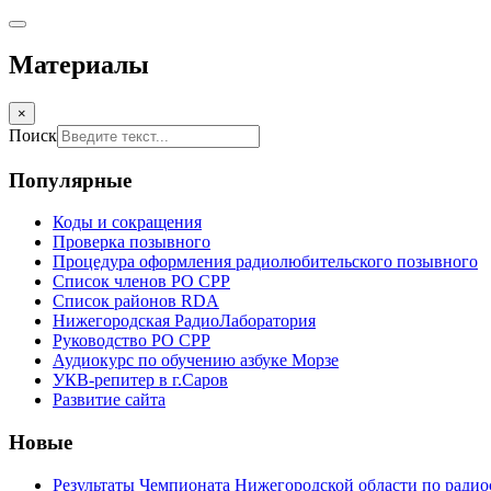
Материалы
×
Поиск
Популярные
Коды и сокращения
Проверка позывного
Процедура оформления радиолюбительского позывного
Список членов РО СРР
Список районов RDA
Нижегородская РадиоЛаборатория
Руководство РО СРР
Аудиокурс по обучению азбуке Морзе
УКВ-репитер в г.Саров
Развитие сайта
Новые
Результаты Чемпионата Нижегородской области по радио