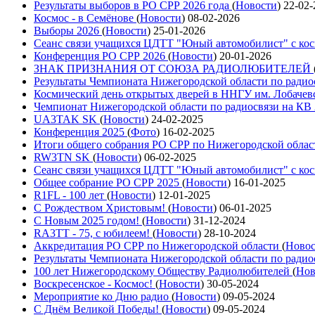
Результаты выборов в РО СРР 2026 года
(
Новости
)
22-02-
Космос - в Семёнове
(
Новости
)
08-02-2026
Выборы 2026
(
Новости
)
25-01-2026
Сеанс связи учащихся ЦДТТ "Юный автомобилист" с ко
Конференция РО СРР 2026
(
Новости
)
20-01-2026
ЗНАК ПРИЗНАНИЯ ОТ СОЮЗА РАДИОЛЮБИТЕЛЕЙ
Результаты Чемпионата Нижегородской области по радио
Космический день открытых дверей в ННГУ им. Лобачев
Чемпионат Нижегородской области по радиосвязи на КВ
UA3TAK SK
(
Новости
)
24-02-2025
Конференция 2025
(
Фото
)
16-02-2025
Итоги общего собрания РО СРР по Нижегородской облас
RW3TN SK
(
Новости
)
06-02-2025
Сеанс связи учащихся ЦДТТ "Юный автомобилист" с ко
Общее собрание РО СРР 2025
(
Новости
)
16-01-2025
R1FL - 100 лет
(
Новости
)
12-01-2025
С Рождеством Христовым!
(
Новости
)
06-01-2025
С Новым 2025 годом!
(
Новости
)
31-12-2024
RA3TT - 75, с юбилеем!
(
Новости
)
28-10-2024
Аккредитация РО СРР по Нижегородской области
(
Ново
Результаты Чемпионата Нижегородской области по радио
100 лет Нижегородскому Обществу Радиолюбителей
(
Нов
Воскресенское - Космос!
(
Новости
)
30-05-2024
Мероприятие ко Дню радио
(
Новости
)
09-05-2024
С Днём Великой Победы!
(
Новости
)
09-05-2024