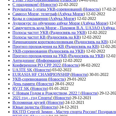
С праздником!
(
Новости
)
22-02-2022
Результаты 1-этапа УКВ-соревнований
(
Новости
)
17-02-2
Самюэл Морзе, телеграф
(
Азбука Морзе
)
12-02-2022
Коды и сокращения
(
Азбука Морзе
)
12-02-2022
Аудиокурс по обучению азбуке Морзе
(
Азбука Морзе
)
12-
Самоучитель кода Морзе - Пахомов В.А. UA3AO
(
Азбука
Полосы частот УКВ
(
Радиосвязь на УКВ
)
12-02-2022
Полосы частот КВ
(
Радиосвязь на КВ
)
12-02-2022
Начинающим коротковолновикам
(
Радиосвязь на КВ
)
12-
Прогноз прохождения на КВ
(
Радиосвязь на КВ
)
12-02-20
УКВ-соревнования
(
Радиосвязь на УКВ
)
12-02-2022
Прогноз прохождения на УКВ
(
Радиосвязь на УКВ
)
12-02
Антидопинг
(
Информация
)
12-02-2022
Конференция РО СРР 2022
(
Новости
)
06-02-2022
UA3TE SK
(
Новости
)
03-02-2022
EURASIA HF CHAMPIONSHIP
(
Новости
)
30-01-2022
УКВ-соревнования
(
Новости
)
29-01-2022
День памяти
(
Новости
)
28-01-2022
RV3T SK
(
Новости
)
01-01-2022
С Новым Годом и Рождеством, 2022 !
(
Новости
)
29-12-20
2021 год - год Cпорта!
(
Новости
)
29-12-2021
Вспоминая друзей
(
Новости
)
24-12-2021
Юные радисты
(
Новости
)
24-12-2021
RK3TD Сергей Зимин - Мастер спорта России! Поздравл