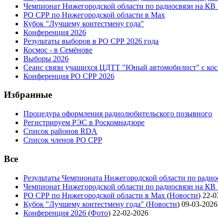
Чемпионат Нижегородской области по радиосвязи на КВ
РО СРР по Нижегородской области в Max
Кубок "Лучшему контестмену года"
Конференция 2026
Результаты выборов в РО СРР 2026 года
Космос - в Семёнове
Выборы 2026
Сеанс связи учащихся ЦДТТ "Юный автомобилист" с ко
Конференция РО СРР 2026
Избранные
Процедура оформления радиолюбительского позывного
Регистрируем РЭС в Роскомнадзоре
Список районов RDA
Список членов РО СРР
Все
Результаты Чемпионата Нижегородской области по радио
Чемпионат Нижегородской области по радиосвязи на КВ
РО СРР по Нижегородской области в Max
(
Новости
)
22-0
Кубок "Лучшему контестмену года"
(
Новости
)
09-03-2026
Конференция 2026
(
Фото
)
22-02-2026