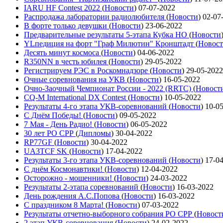
IARU HF Contest 2022
(
Новости
)
07-07-2022
Распродажа лаборатории радиолюбителя
(
Новости
)
02-07
В форте только девушки
(
Новости
)
23-06-2022
Предварительные результаты 5-этапа Кубка НО
(
Новости
YLпедиция на форт "Граф Милютин" Кронштадт
(
Новос
Десять минут космоса
(
Новости
)
04-06-2022
R350NN в честь юбилея
(
Новости
)
29-05-2022
Регистрируем РЭС в Роскомнадзоре
(
Новости
)
29-05-2022
Очные соревнования на УКВ
(
Новости
)
16-05-2022
Очно-Заочный Чемпионат России - 2022 (RRTC)
(
Новост
CQ-M International DX Contest
(
Новости
)
10-05-2022
Результаты 4-го этапа УКВ-соревнований
(
Новости
)
10-0
С Днём Победы!
(
Новости
)
09-05-2022
7 Мая - День Радио!
(
Новости
)
06-05-2022
30 лет РО СРР
(
Дипломы
)
30-04-2022
RP77GF
(
Новости
)
30-04-2022
UA3TCF SK
(
Новости
)
17-04-2022
Результаты 3-го этапа УКВ-соревнований
(
Новости
)
17-0
С днём Космонавтики!
(
Новости
)
12-04-2022
Осторожно - мошенники!
(
Новости
)
24-03-2022
Результаты 2-этапа соревнований
(
Новости
)
16-03-2022
День рождения А.С.Попова
(
Новости
)
16-03-2022
С праздником 8 Марта!
(
Новости
)
07-03-2022
Результаты отчетно-выборного собрания РО СРР
(
Новост
2 этап УКВ-соревнования
(
Новости
)
24-02-2022