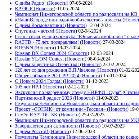
С днём Радио!
(
Новости
)
07-05-2024
RP79GF
(
Новости
)
01-05-2024
Чемпионат Нижегородской области по радиосвязи на КВ
#НашиВГороде или радиолюбительство - в массы
(
Новос
С днём Космонавтики!
(
Новости
)
12-04-2024
Спутники - детям!
(
Новости
)
02-04-2024
Сеанс связи учащихся клуба "Юный автомобилист" с ко
RA3TD - 75 лет, поздравляем!
(
Новости
)
27-03-2024
R165NN
(
Новости
)
19-03-2024
Russian DX Contest 2024
(
Новости
)
12-03-2024
Russian YL/OM Contest
(
Новости
)
08-03-2024
С днём защитника Отечества!
(
Новости
)
23-02-2024
120 лет со дня рождения В.П.Чкалова
(
Новости
)
01-02-20
Общее собрание РО СРР 2024
(
Новости
)
15-01-2024
С Новым 2024 Годом!
(
Новости
)
31-12-2023
105 лет НРЛ
(
Новости
)
02-12-2023
Экскурсия по нагревному стенду НИРФИ "Сура"
(
Статьи
Партизанский радист 2023
(
Новости
)
11-09-2023
Результаты Чемпионата Нижегородской области по ради
Проект «СОНИК» от компании «Геоскан»
(
Новости
)
19-0
Семён RA3TDG SK
(
Новости
)
25-07-2023
Чемпионат Нижегородской области по радиосвязи на У
Завершаются дни активности
(
Новости
)
10-07-2023
С днём России!
(
Новости
)
12-06-2023
Результаты Чемпионата Нижегородской области по ради