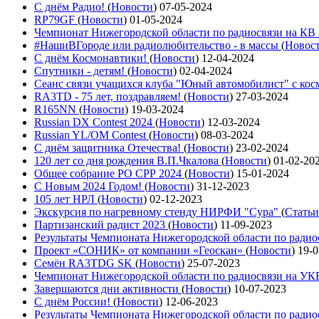
С днём Радио!
(
Новости
)
07-05-2024
RP79GF
(
Новости
)
01-05-2024
Чемпионат Нижегородской области по радиосвязи на КВ
#НашиВГороде или радиолюбительство - в массы
(
Новос
С днём Космонавтики!
(
Новости
)
12-04-2024
Спутники - детям!
(
Новости
)
02-04-2024
Сеанс связи учащихся клуба "Юный автомобилист" с ко
RA3TD - 75 лет, поздравляем!
(
Новости
)
27-03-2024
R165NN
(
Новости
)
19-03-2024
Russian DX Contest 2024
(
Новости
)
12-03-2024
Russian YL/OM Contest
(
Новости
)
08-03-2024
С днём защитника Отечества!
(
Новости
)
23-02-2024
120 лет со дня рождения В.П.Чкалова
(
Новости
)
01-02-20
Общее собрание РО СРР 2024
(
Новости
)
15-01-2024
С Новым 2024 Годом!
(
Новости
)
31-12-2023
105 лет НРЛ
(
Новости
)
02-12-2023
Экскурсия по нагревному стенду НИРФИ "Сура"
(
Статьи
Партизанский радист 2023
(
Новости
)
11-09-2023
Результаты Чемпионата Нижегородской области по ради
Проект «СОНИК» от компании «Геоскан»
(
Новости
)
19-0
Семён RA3TDG SK
(
Новости
)
25-07-2023
Чемпионат Нижегородской области по радиосвязи на У
Завершаются дни активности
(
Новости
)
10-07-2023
С днём России!
(
Новости
)
12-06-2023
Результаты Чемпионата Нижегородской области по ради