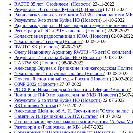
RA3TE 85 лет! С юбилеем!
(
Новости
)
23-11-2022
Результаты 10-го этапа Кубка НО
(
Новости
)
17-11-2022
Радиосвязь учащихся гимназии №136 с космонавтами М
Результаты 9-го этапа Кубка НО
(
Новости
)
14-10-2022
Радиосвязь учащихся Нижегородской кадетской школы 
Регистрация РЭС и ВЧУ - нюансы
(
Новости
)
22-09-2022
Коллективная радиостанция в КЮА
(
Новости
)
02-09-2022
"Охота на лис" сегодня
(
Новости
)
02-09-2022
RW3TC SK
(
Новости
)
30-08-2022
Олегу Ивановичу Архипову RW3TJ - 75 лет! С юбилеем!
Результаты 7-го этапа Кубка НО
(
Новости
)
19-08-2022
UA3TW SK
(
Новости
)
08-08-2022
Александр Окунев о Гречихине и нижегородском Полит
"Охота на лис" получилась на бис
(
Новости
)
03-08-2022
Почетный спортивный судья России
(
Новости
)
29-07-202
ОЗЧР-2022
(
Новости
)
27-07-2022
РО СРР по Нижегородской области в Telegram
(
Новости
)
Чемпионат ПФО по радиосвязи на УКВ
(
Новости
)
25-07-
Результаты 6-го этапа Кубка НО
(
Новости
)
22-07-2022
R3T в полях
(
Статьи
)
22-07-2022
Александр Шейнис об А. И. Гречихине и "Охоте на лис"
Памяти А.И. Гречихина UA3TZ
(
Статьи
)
14-07-2022
Использование двухрычажного манипулятора
(
Азбука Мо
Разговорник
(
Радиосвязь на КВ
)
14-07-2022
Соревнования "Партизанский радист"
(
Новости
)
11-07-2