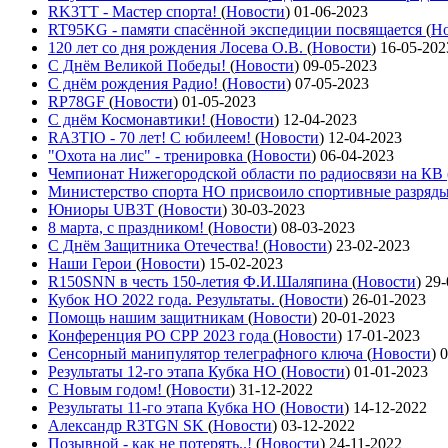
RK3TT - Мастер спорта!
(
Новости
)
01-06-2023
RT95KG - памяти спасённой экспедиции посвящается
(
Но
120 лет со дня рождения Лосева О.В.
(
Новости
)
16-05-202
С Днём Великой Победы!
(
Новости
)
09-05-2023
С днём рождения Радио!
(
Новости
)
07-05-2023
RP78GF
(
Новости
)
01-05-2023
С днём Космонавтики!
(
Новости
)
12-04-2023
RA3TIO - 70 лет! С юбилеем!
(
Новости
)
12-04-2023
"Охота на лис" - тренировка
(
Новости
)
06-04-2023
Чемпионат Нижегородской области по радиосвязи на КВ
Министерство спорта НО присвоило спортивные разряд
Юниоры UB3T
(
Новости
)
30-03-2023
8 марта, с праздником!
(
Новости
)
08-03-2023
С Днём Защитника Отечества!
(
Новости
)
23-02-2023
Наши Герои
(
Новости
)
15-02-2023
R150SNN в честь 150-летия Ф.И.Шаляпина
(
Новости
)
29-
Кубок НО 2022 года. Результаты.
(
Новости
)
26-01-2023
Помощь нашим защитникам
(
Новости
)
20-01-2023
Конференция РО СРР 2023 года
(
Новости
)
17-01-2023
Сенсорный манипулятор телеграфного ключа
(
Новости
)
0
Результаты 12-го этапа Кубка НО
(
Новости
)
01-01-2023
С Новым годом!
(
Новости
)
31-12-2022
Результаты 11-го этапа Кубка НО
(
Новости
)
14-12-2022
Александр R3TGN SK
(
Новости
)
03-12-2022
Позывной - как не потерять..!
(
Новости
)
24-11-2022