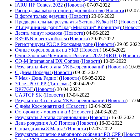
IARU HF Contest 2022
(
Новости
)
07-07-2022
Распродажа лаборатории радиолюбителя
(
Новости
)
02-07
В форте только девушки
(
Новости
)
23-06-2022
Предварительные результаты 5-этапа Кубка НО
(
Новости
YLпедиция на форт "Граф Милютин" Кронштадт
(
Новос
Десять минут космоса
(
Новости
)
04-06-2022
R350NN в честь юбилея
(
Новости
)
29-05-2022
Регистрируем РЭС в Роскомнадзоре
(
Новости
)
29-05-2022
Очные соревнования на УКВ
(
Новости
)
16-05-2022
Очно-Заочный Чемпионат России - 2022 (RRTC)
(
Новост
CQ-M International DX Contest
(
Новости
)
10-05-2022
Результаты 4-го этапа УКВ-соревнований
(
Новости
)
10-0
С Днём Победы!
(
Новости
)
09-05-2022
7 Мая - День Радио!
(
Новости
)
06-05-2022
30 лет РО СРР
(
Дипломы
)
30-04-2022
RP77GF
(
Новости
)
30-04-2022
UA3TCF SK
(
Новости
)
17-04-2022
Результаты 3-го этапа УКВ-соревнований
(
Новости
)
17-0
С днём Космонавтики!
(
Новости
)
12-04-2022
Осторожно - мошенники!
(
Новости
)
24-03-2022
Результаты 2-этапа соревнований
(
Новости
)
16-03-2022
День рождения А.С.Попова
(
Новости
)
16-03-2022
С праздником 8 Марта!
(
Новости
)
07-03-2022
Результаты отчетно-выборного собрания РО СРР
(
Новост
2 этап УКВ-соревнования
(
Новости
)
24-02-2022