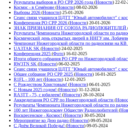
Результаты выборов в РО СРР 2026 года
(
Новости
)
22-02-
Космос - в Семёнове
(
Новости
)
08-02-2026
Выборы 2026
(
Новости
)
25-01-2026
Сеанс связи учащихся ЦДТТ "Юный автомобилист" с ко
Конференция РО СРР 2026
(
Новости
)
20-01-2026
ЗНАК ПРИЗНАНИЯ ОТ СОЮЗА РАДИОЛЮБИТЕЛЕЙ
Результаты Чемпионата Нижегородской области по радио
Космический день открытых дверей в ННГУ им. Лобачев
Чемпионат Нижегородской области по радиосвязи на КВ
UA3TAK SK
(
Новости
)
24-02-2025
Конференция 2025
(
Фото
)
16-02-2025
Итоги общего собрания РО СРР по Нижегородской облас
RW3TN SK
(
Новости
)
06-02-2025
Сеанс связи учащихся ЦДТТ "Юный автомобилист" с ко
Общее собрание РО СРР 2025
(
Новости
)
16-01-2025
R1FL - 100 лет
(
Новости
)
12-01-2025
С Рождеством Христовым!
(
Новости
)
06-01-2025
С Новым 2025 годом!
(
Новости
)
31-12-2024
RA3TT - 75, с юбилеем!
(
Новости
)
28-10-2024
Аккредитация РО СРР по Нижегородской области
(
Ново
Результаты Чемпионата Нижегородской области по радио
100 лет Нижегородскому Обществу Радиолюбителей
(
Нов
Воскресенское - Космос!
(
Новости
)
30-05-2024
Мероприятие ко Дню радио
(
Новости
)
09-05-2024
С Днём Великой Победы!
(
Новости
)
09-05-2024