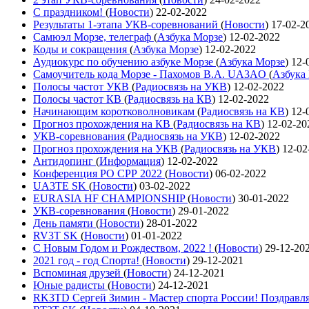
С праздником!
(
Новости
)
22-02-2022
Результаты 1-этапа УКВ-соревнований
(
Новости
)
17-02-2
Самюэл Морзе, телеграф
(
Азбука Морзе
)
12-02-2022
Коды и сокращения
(
Азбука Морзе
)
12-02-2022
Аудиокурс по обучению азбуке Морзе
(
Азбука Морзе
)
12-
Самоучитель кода Морзе - Пахомов В.А. UA3AO
(
Азбука
Полосы частот УКВ
(
Радиосвязь на УКВ
)
12-02-2022
Полосы частот КВ
(
Радиосвязь на КВ
)
12-02-2022
Начинающим коротковолновикам
(
Радиосвязь на КВ
)
12-
Прогноз прохождения на КВ
(
Радиосвязь на КВ
)
12-02-20
УКВ-соревнования
(
Радиосвязь на УКВ
)
12-02-2022
Прогноз прохождения на УКВ
(
Радиосвязь на УКВ
)
12-02
Антидопинг
(
Информация
)
12-02-2022
Конференция РО СРР 2022
(
Новости
)
06-02-2022
UA3TE SK
(
Новости
)
03-02-2022
EURASIA HF CHAMPIONSHIP
(
Новости
)
30-01-2022
УКВ-соревнования
(
Новости
)
29-01-2022
День памяти
(
Новости
)
28-01-2022
RV3T SK
(
Новости
)
01-01-2022
С Новым Годом и Рождеством, 2022 !
(
Новости
)
29-12-20
2021 год - год Cпорта!
(
Новости
)
29-12-2021
Вспоминая друзей
(
Новости
)
24-12-2021
Юные радисты
(
Новости
)
24-12-2021
RK3TD Сергей Зимин - Мастер спорта России! Поздравл