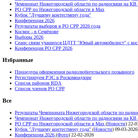
Чемпионат Нижегородской области по радиосвязи на КВ
РО СРР по Нижегородской области в Max
Кубок "Лучшему контестмену года"
Конференция 2026
Результаты выборов в РО СРР 2026 года
Космос - в Семёнове
Выборы 2026
Сеанс связи учащихся ЦДТТ "Юный автомобилист" с ко
Конференция РО СРР 2026
Избранные
Процедура оформления радиолюбительского позывного
Регистрируем РЭС в Роскомнадзоре
Список районов RDA
Список членов РО СРР
Все
Результаты Чемпионата Нижегородской области по радио
Чемпионат Нижегородской области по радиосвязи на КВ
РО СРР по Нижегородской области в Max
(
Новости
)
22-0
Кубок "Лучшему контестмену года"
(
Новости
)
09-03-2026
Конференция 2026
(
Фото
)
22-02-2026