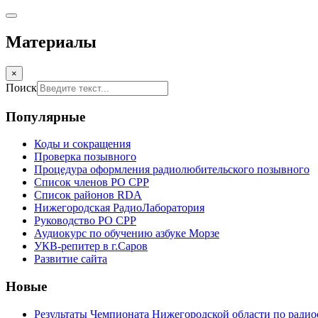
Материалы
×
Поиск
Популярные
Коды и сокращения
Проверка позывного
Процедура оформления радиолюбительского позывного
Список членов РО СРР
Список районов RDA
Нижегородская РадиоЛаборатория
Руководство РО СРР
Аудиокурс по обучению азбуке Морзе
УКВ-репитер в г.Саров
Развитие сайта
Новые
Результаты Чемпионата Нижегородской области по радио