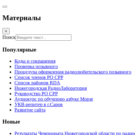
Материалы
×
Поиск
Популярные
Коды и сокращения
Проверка позывного
Процедура оформления радиолюбительского позывного
Список членов РО СРР
Список районов RDA
Нижегородская РадиоЛаборатория
Руководство РО СРР
Аудиокурс по обучению азбуке Морзе
УКВ-репитер в г.Саров
Развитие сайта
Новые
Результаты Чемпионата Нижегородской области по радио