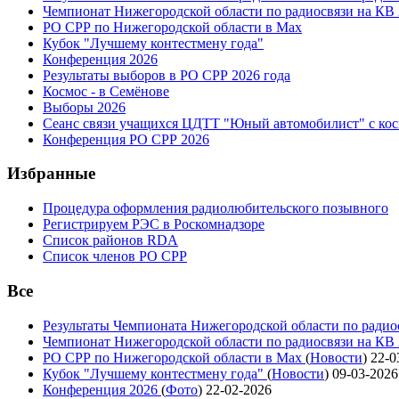
Чемпионат Нижегородской области по радиосвязи на КВ
РО СРР по Нижегородской области в Max
Кубок "Лучшему контестмену года"
Конференция 2026
Результаты выборов в РО СРР 2026 года
Космос - в Семёнове
Выборы 2026
Сеанс связи учащихся ЦДТТ "Юный автомобилист" с ко
Конференция РО СРР 2026
Избранные
Процедура оформления радиолюбительского позывного
Регистрируем РЭС в Роскомнадзоре
Список районов RDA
Список членов РО СРР
Все
Результаты Чемпионата Нижегородской области по радио
Чемпионат Нижегородской области по радиосвязи на КВ
РО СРР по Нижегородской области в Max
(
Новости
)
22-0
Кубок "Лучшему контестмену года"
(
Новости
)
09-03-2026
Конференция 2026
(
Фото
)
22-02-2026