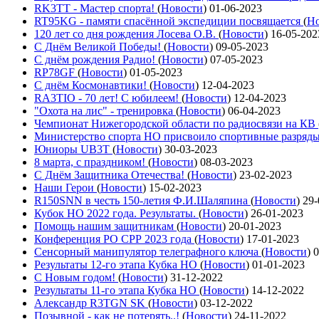
RK3TT - Мастер спорта!
(
Новости
)
01-06-2023
RT95KG - памяти спасённой экспедиции посвящается
(
Но
120 лет со дня рождения Лосева О.В.
(
Новости
)
16-05-202
С Днём Великой Победы!
(
Новости
)
09-05-2023
С днём рождения Радио!
(
Новости
)
07-05-2023
RP78GF
(
Новости
)
01-05-2023
С днём Космонавтики!
(
Новости
)
12-04-2023
RA3TIO - 70 лет! С юбилеем!
(
Новости
)
12-04-2023
"Охота на лис" - тренировка
(
Новости
)
06-04-2023
Чемпионат Нижегородской области по радиосвязи на КВ
Министерство спорта НО присвоило спортивные разряд
Юниоры UB3T
(
Новости
)
30-03-2023
8 марта, с праздником!
(
Новости
)
08-03-2023
С Днём Защитника Отечества!
(
Новости
)
23-02-2023
Наши Герои
(
Новости
)
15-02-2023
R150SNN в честь 150-летия Ф.И.Шаляпина
(
Новости
)
29-
Кубок НО 2022 года. Результаты.
(
Новости
)
26-01-2023
Помощь нашим защитникам
(
Новости
)
20-01-2023
Конференция РО СРР 2023 года
(
Новости
)
17-01-2023
Сенсорный манипулятор телеграфного ключа
(
Новости
)
0
Результаты 12-го этапа Кубка НО
(
Новости
)
01-01-2023
С Новым годом!
(
Новости
)
31-12-2022
Результаты 11-го этапа Кубка НО
(
Новости
)
14-12-2022
Александр R3TGN SK
(
Новости
)
03-12-2022
Позывной - как не потерять..!
(
Новости
)
24-11-2022