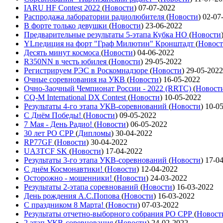
IARU HF Contest 2022
(
Новости
)
07-07-2022
Распродажа лаборатории радиолюбителя
(
Новости
)
02-07
В форте только девушки
(
Новости
)
23-06-2022
Предварительные результаты 5-этапа Кубка НО
(
Новости
YLпедиция на форт "Граф Милютин" Кронштадт
(
Новос
Десять минут космоса
(
Новости
)
04-06-2022
R350NN в честь юбилея
(
Новости
)
29-05-2022
Регистрируем РЭС в Роскомнадзоре
(
Новости
)
29-05-2022
Очные соревнования на УКВ
(
Новости
)
16-05-2022
Очно-Заочный Чемпионат России - 2022 (RRTC)
(
Новост
CQ-M International DX Contest
(
Новости
)
10-05-2022
Результаты 4-го этапа УКВ-соревнований
(
Новости
)
10-0
С Днём Победы!
(
Новости
)
09-05-2022
7 Мая - День Радио!
(
Новости
)
06-05-2022
30 лет РО СРР
(
Дипломы
)
30-04-2022
RP77GF
(
Новости
)
30-04-2022
UA3TCF SK
(
Новости
)
17-04-2022
Результаты 3-го этапа УКВ-соревнований
(
Новости
)
17-0
С днём Космонавтики!
(
Новости
)
12-04-2022
Осторожно - мошенники!
(
Новости
)
24-03-2022
Результаты 2-этапа соревнований
(
Новости
)
16-03-2022
День рождения А.С.Попова
(
Новости
)
16-03-2022
С праздником 8 Марта!
(
Новости
)
07-03-2022
Результаты отчетно-выборного собрания РО СРР
(
Новост
2 этап УКВ-соревнования
(
Новости
)
24-02-2022