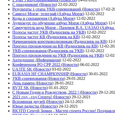
С праздником!
(
Новости
)
22-02-2022
Результаты 1-этапа УКВ-соревнований
(
Новости
)
17-02-2
Самюэл Морзе, телеграф
(
Азбука Морзе
)
12-02-2022
Коды и сокращения
(
Азбука Морзе
)
12-02-2022
Аудиокурс по обучению азбуке Морзе
(
Азбука Морзе
)
12-
Самоучитель кода Морзе - Пахомов В.А. UA3AO
(
Азбука
Полосы частот УКВ
(
Радиосвязь на УКВ
)
12-02-2022
Полосы частот КВ
(
Радиосвязь на КВ
)
12-02-2022
Начинающим коротковолновикам
(
Радиосвязь на КВ
)
12-
Прогноз прохождения на КВ
(
Радиосвязь на КВ
)
12-02-20
УКВ-соревнования
(
Радиосвязь на УКВ
)
12-02-2022
Прогноз прохождения на УКВ
(
Радиосвязь на УКВ
)
12-02
Антидопинг
(
Информация
)
12-02-2022
Конференция РО СРР 2022
(
Новости
)
06-02-2022
UA3TE SK
(
Новости
)
03-02-2022
EURASIA HF CHAMPIONSHIP
(
Новости
)
30-01-2022
УКВ-соревнования
(
Новости
)
29-01-2022
День памяти
(
Новости
)
28-01-2022
RV3T SK
(
Новости
)
01-01-2022
С Новым Годом и Рождеством, 2022 !
(
Новости
)
29-12-20
2021 год - год Cпорта!
(
Новости
)
29-12-2021
Вспоминая друзей
(
Новости
)
24-12-2021
Юные радисты
(
Новости
)
24-12-2021
RK3TD Сергей Зимин - Мастер спорта России! Поздравл