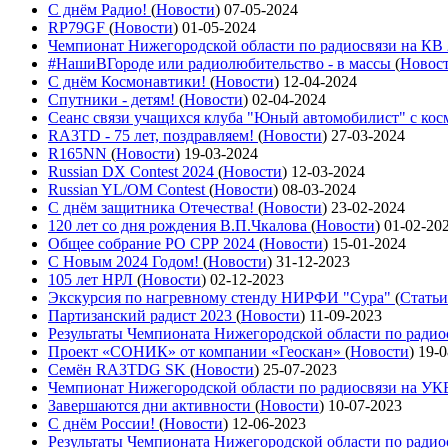
С днём Радио!
(
Новости
)
07-05-2024
RP79GF
(
Новости
)
01-05-2024
Чемпионат Нижегородской области по радиосвязи на КВ
#НашиВГороде или радиолюбительство - в массы
(
Новос
С днём Космонавтики!
(
Новости
)
12-04-2024
Спутники - детям!
(
Новости
)
02-04-2024
Сеанс связи учащихся клуба "Юный автомобилист" с ко
RA3TD - 75 лет, поздравляем!
(
Новости
)
27-03-2024
R165NN
(
Новости
)
19-03-2024
Russian DX Contest 2024
(
Новости
)
12-03-2024
Russian YL/OM Contest
(
Новости
)
08-03-2024
С днём защитника Отечества!
(
Новости
)
23-02-2024
120 лет со дня рождения В.П.Чкалова
(
Новости
)
01-02-20
Общее собрание РО СРР 2024
(
Новости
)
15-01-2024
С Новым 2024 Годом!
(
Новости
)
31-12-2023
105 лет НРЛ
(
Новости
)
02-12-2023
Экскурсия по нагревному стенду НИРФИ "Сура"
(
Статьи
Партизанский радист 2023
(
Новости
)
11-09-2023
Результаты Чемпионата Нижегородской области по ради
Проект «СОНИК» от компании «Геоскан»
(
Новости
)
19-0
Семён RA3TDG SK
(
Новости
)
25-07-2023
Чемпионат Нижегородской области по радиосвязи на У
Завершаются дни активности
(
Новости
)
10-07-2023
С днём России!
(
Новости
)
12-06-2023
Результаты Чемпионата Нижегородской области по ради