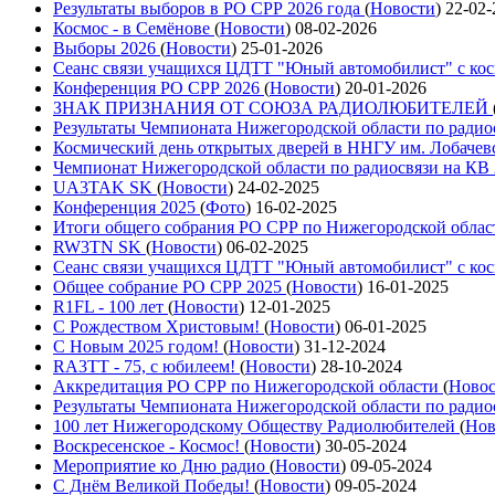
Результаты выборов в РО СРР 2026 года
(
Новости
)
22-02-
Космос - в Семёнове
(
Новости
)
08-02-2026
Выборы 2026
(
Новости
)
25-01-2026
Сеанс связи учащихся ЦДТТ "Юный автомобилист" с ко
Конференция РО СРР 2026
(
Новости
)
20-01-2026
ЗНАК ПРИЗНАНИЯ ОТ СОЮЗА РАДИОЛЮБИТЕЛЕЙ
Результаты Чемпионата Нижегородской области по радио
Космический день открытых дверей в ННГУ им. Лобачев
Чемпионат Нижегородской области по радиосвязи на КВ
UA3TAK SK
(
Новости
)
24-02-2025
Конференция 2025
(
Фото
)
16-02-2025
Итоги общего собрания РО СРР по Нижегородской облас
RW3TN SK
(
Новости
)
06-02-2025
Сеанс связи учащихся ЦДТТ "Юный автомобилист" с ко
Общее собрание РО СРР 2025
(
Новости
)
16-01-2025
R1FL - 100 лет
(
Новости
)
12-01-2025
С Рождеством Христовым!
(
Новости
)
06-01-2025
С Новым 2025 годом!
(
Новости
)
31-12-2024
RA3TT - 75, с юбилеем!
(
Новости
)
28-10-2024
Аккредитация РО СРР по Нижегородской области
(
Ново
Результаты Чемпионата Нижегородской области по радио
100 лет Нижегородскому Обществу Радиолюбителей
(
Нов
Воскресенское - Космос!
(
Новости
)
30-05-2024
Мероприятие ко Дню радио
(
Новости
)
09-05-2024
С Днём Великой Победы!
(
Новости
)
09-05-2024