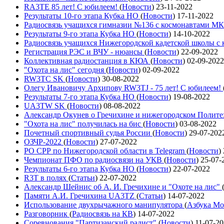
RA3TE 85 лет! С юбилеем!
(
Новости
)
23-11-2022
Результаты 10-го этапа Кубка НО
(
Новости
)
17-11-2022
Радиосвязь учащихся гимназии №136 с космонавтами М
Результаты 9-го этапа Кубка НО
(
Новости
)
14-10-2022
Радиосвязь учащихся Нижегородской кадетской школы 
Регистрация РЭС и ВЧУ - нюансы
(
Новости
)
22-09-2022
Коллективная радиостанция в КЮА
(
Новости
)
02-09-2022
"Охота на лис" сегодня
(
Новости
)
02-09-2022
RW3TC SK
(
Новости
)
30-08-2022
Олегу Ивановичу Архипову RW3TJ - 75 лет! С юбилеем!
Результаты 7-го этапа Кубка НО
(
Новости
)
19-08-2022
UA3TW SK
(
Новости
)
08-08-2022
Александр Окунев о Гречихине и нижегородском Полит
"Охота на лис" получилась на бис
(
Новости
)
03-08-2022
Почетный спортивный судья России
(
Новости
)
29-07-202
ОЗЧР-2022
(
Новости
)
27-07-2022
РО СРР по Нижегородской области в Telegram
(
Новости
)
Чемпионат ПФО по радиосвязи на УКВ
(
Новости
)
25-07-
Результаты 6-го этапа Кубка НО
(
Новости
)
22-07-2022
R3T в полях
(
Статьи
)
22-07-2022
Александр Шейнис об А. И. Гречихине и "Охоте на лис"
Памяти А.И. Гречихина UA3TZ
(
Статьи
)
14-07-2022
Использование двухрычажного манипулятора
(
Азбука Мо
Разговорник
(
Радиосвязь на КВ
)
14-07-2022
Соревнования "Партизанский радист"
(
Новости
)
11-07-2