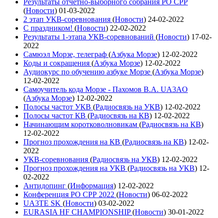
Результаты отчетно-выборного собрания РО СРР
(
Новости
)
01-03-2022
2 этап УКВ-соревнования
(
Новости
)
24-02-2022
С праздником!
(
Новости
)
22-02-2022
Результаты 1-этапа УКВ-соревнований
(
Новости
)
17-02-
2022
Самюэл Морзе, телеграф
(
Азбука Морзе
)
12-02-2022
Коды и сокращения
(
Азбука Морзе
)
12-02-2022
Аудиокурс по обучению азбуке Морзе
(
Азбука Морзе
)
12-02-2022
Самоучитель кода Морзе - Пахомов В.А. UA3AO
(
Азбука Морзе
)
12-02-2022
Полосы частот УКВ
(
Радиосвязь на УКВ
)
12-02-2022
Полосы частот КВ
(
Радиосвязь на КВ
)
12-02-2022
Начинающим коротковолновикам
(
Радиосвязь на КВ
)
12-02-2022
Прогноз прохождения на КВ
(
Радиосвязь на КВ
)
12-02-
2022
УКВ-соревнования
(
Радиосвязь на УКВ
)
12-02-2022
Прогноз прохождения на УКВ
(
Радиосвязь на УКВ
)
12-
02-2022
Антидопинг
(
Информация
)
12-02-2022
Конференция РО СРР 2022
(
Новости
)
06-02-2022
UA3TE SK
(
Новости
)
03-02-2022
EURASIA HF CHAMPIONSHIP
(
Новости
)
30-01-2022