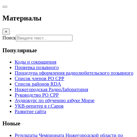
Материалы
×
Поиск
Популярные
Коды и сокращения
Проверка позывного
Процедура оформления радиолюбительского позывного
Список членов РО СРР
Список районов RDA
Нижегородская РадиоЛаборатория
Руководство РО СРР
Аудиокурс по обучению азбуке Морзе
УКВ-репитер в г.Саров
Развитие сайта
Новые
Результаты Чемпионата Нижегородской области по