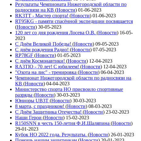
Результаты Чемпионата Нижегородской области по
радиосвязи на КВ
(
Новости
)
01-06-2023
RK3TT - Мастер спорта!
(
Новости
)
01-06-2023
RT95KG - памяти спасённой экспедиции посвящается
(
Новости
)
30-05-2023
120 лет со дня рождения Лосева О.В.
(
Новости
)
16-05-
2023
С Днём Великой Победы!
(
Новости
)
09-05-2023
С днём рождения Радио!
(
Новости
)
07-05-2023
RP78GF
(
Новости
)
01-05-2023
С днём Космонавтики!
(
Новости
)
12-04-2023
RA3TIO - 70 лет! С юбилеем!
(
Новости
)
12-04-2023
"Охота на лис" - тренировка
(
Новости
)
06-04-2023
Чемпионат Нижегородской области по радиосвязи на
КВ
(
Новости
)
04-04-2023
Министерство спорта НО присвоило спортивные
разряды
(
Новости
)
30-03-2023
Юниоры UB3T
(
Новости
)
30-03-2023
8 марта, с праздником!
(
Новости
)
08-03-2023
С Днём Защитника Отечества!
(
Новости
)
23-02-2023
Наши Герои
(
Новости
)
15-02-2023
R150SNN в честь 150-летия Ф.И.Шаляпина
(
Новости
)
29-01-2023
Кубок НО 2022 года. Результаты.
(
Новости
)
26-01-2023
Помощь нашим защитникам
(
Новости
)
20-01-2023