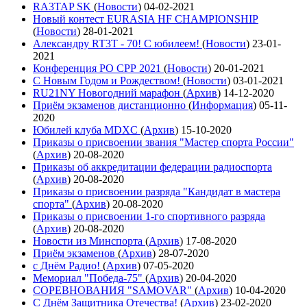
RA3TAP SK
(
Новости
)
04-02-2021
Новый контест EURASIA HF CHAMPIONSHIP
(
Новости
)
28-01-2021
Александру RT3T - 70! С юбилеем!
(
Новости
)
23-01-
2021
Конференция РО СРР 2021
(
Новости
)
20-01-2021
С Новым Годом и Рождеством!
(
Новости
)
03-01-2021
RU21NY Новогодний марафон
(
Архив
)
14-12-2020
Приём экзаменов дистанционно
(
Информация
)
05-11-
2020
Юбилей клуба MDXC
(
Архив
)
15-10-2020
Приказы о присвоении звания "Мастер спорта России"
(
Архив
)
20-08-2020
Приказы об аккредитации федерации радиоспорта
(
Архив
)
20-08-2020
Приказы о присвоении разряда "Кандидат в мастера
спорта"
(
Архив
)
20-08-2020
Приказы о присвоении 1-го спортивного разряда
(
Архив
)
20-08-2020
Новости из Минспорта
(
Архив
)
17-08-2020
Приём экзаменов
(
Архив
)
28-07-2020
с Днём Радио!
(
Архив
)
07-05-2020
Мемориал "Победа-75"
(
Архив
)
20-04-2020
СОРЕВНОВАНИЯ "SAMOVAR"
(
Архив
)
10-04-2020
С Днём Защитника Отечества!
(
Архив
)
23-02-2020