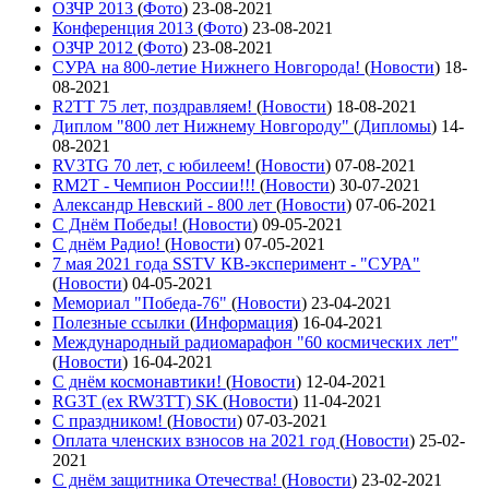
ОЗЧР 2013
(
Фото
)
23-08-2021
Конференция 2013
(
Фото
)
23-08-2021
ОЗЧР 2012
(
Фото
)
23-08-2021
СУРА на 800-летие Нижнего Новгорода!
(
Новости
)
18-
08-2021
R2TT 75 лет, поздравляем!
(
Новости
)
18-08-2021
Диплом "800 лет Нижнему Новгороду"
(
Дипломы
)
14-
08-2021
RV3TG 70 лет, с юбилеем!
(
Новости
)
07-08-2021
RM2T - Чемпион России!!!
(
Новости
)
30-07-2021
Александр Невский - 800 лет
(
Новости
)
07-06-2021
С Днём Победы!
(
Новости
)
09-05-2021
C днём Радио!
(
Новости
)
07-05-2021
7 мая 2021 года SSTV КВ-эксперимент - "СУРА"
(
Новости
)
04-05-2021
Мемориал "Победа-76"
(
Новости
)
23-04-2021
Полезные ссылки
(
Информация
)
16-04-2021
Международный радиомарафон "60 космических лет"
(
Новости
)
16-04-2021
С днём космонавтики!
(
Новости
)
12-04-2021
RG3T (ex RW3TT) SK
(
Новости
)
11-04-2021
С праздником!
(
Новости
)
07-03-2021
Оплата членских взносов на 2021 год
(
Новости
)
25-02-
2021
С днём защитника Отечества!
(
Новости
)
23-02-2021