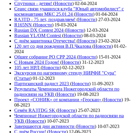
Спутники - детям!
(
Новости
)
02-04-2024
Сеанс связи учащихся клуба "Юный автомобилист" с
космонавтами МКС 25.01.24
(
Новости
)
01-04-2024
RA3TD - 75 лет, поздравляем!
(
Новости
)
27-03-2024
R165NN
(
Новости
)
19-03-2024
Russian DX Contest 2024
(
Новости
)
12-03-2024
Russian YL/OM Contest
(
Новости
)
08-03-2024
С днём защитника Отечества!
(
Новости
)
23-02-2024
120 лет со дня рождения В.П.Чкалова
(
Новости
)
01-02-
2024
Общее собрание РО СРР 2024
(
Новости
)
15-01-2024
С Новым 2024 Годом!
(
Новости
)
31-12-2023
105 лет НРЛ
(
Новости
)
02-12-2023
Экскурсия по нагревному стенду НИРФИ "Сура"
(
Статьи
)
01-12-2023
Партизанский радист 2023
(
Новости
)
11-09-2023
Результаты Чемпионата Нижегородской области по
радиосвязи на УКВ
(
Новости
)
19-08-2023
Проект «СОНИК» от компании «Геоскан»
(
Новости
)
19-
08-2023
Семён RA3TDG SK
(
Новости
)
25-07-2023
Чемпионат Нижегородской области по радиосвязи на
УКВ
(
Новости
)
10-07-2023
Завершаются дни активности
(
Новости
)
10-07-2023
С днём России!
(
Новости
)
12-06-2023