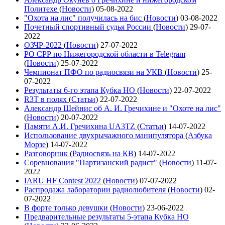
Политехе
(
Новости
)
05-08-2022
"Охота на лис" получилась на бис
(
Новости
)
03-08-2022
Почетный спортивный судья России
(
Новости
)
29-07-
2022
ОЗЧР-2022
(
Новости
)
27-07-2022
РО СРР по Нижегородской области в Telegram
(
Новости
)
25-07-2022
Чемпионат ПФО по радиосвязи на УКВ
(
Новости
)
25-
07-2022
Результаты 6-го этапа Кубка НО
(
Новости
)
22-07-2022
R3T в полях
(
Статьи
)
22-07-2022
Александр Шейнис об А. И. Гречихине и "Охоте на лис"
(
Новости
)
20-07-2022
Памяти А.И. Гречихина UA3TZ
(
Статьи
)
14-07-2022
Использование двухрычажного манипулятора
(
Азбука
Морзе
)
14-07-2022
Разговорник
(
Радиосвязь на КВ
)
14-07-2022
Соревнования "Партизанский радист"
(
Новости
)
11-07-
2022
IARU HF Contest 2022
(
Новости
)
07-07-2022
Распродажа лаборатории радиолюбителя
(
Новости
)
02-
07-2022
В форте только девушки
(
Новости
)
23-06-2022
Предварительные результаты 5-этапа Кубка НО