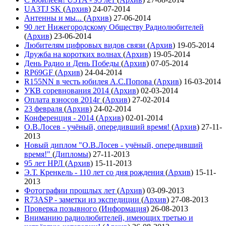
UA3TJ SK
(
Архив
)
24-07-2014
Антенны и мы...
(
Архив
)
27-06-2014
90 лет Нижегородскому Обществу Радиолюбителей
(
Архив
)
23-06-2014
Любителям цифровых видов связи
(
Архив
)
19-05-2014
Дружба на коротких волнах
(
Архив
)
19-05-2014
День Радио и День Победы
(
Архив
)
07-05-2014
RP69GF
(
Архив
)
24-04-2014
R155NN в честь юбилея А.С.Попова
(
Архив
)
16-03-2014
УКВ соревнования 2014
(
Архив
)
02-03-2014
Оплата взносов 2014г
(
Архив
)
27-02-2014
23 февраля
(
Архив
)
24-02-2014
Конференция - 2014
(
Архив
)
02-01-2014
О.В.Лосев - учёный, опередивший время!
(
Архив
)
27-11-
2013
Новый диплом "О.В.Лосев - учёный, опередивший
время!"
(
Дипломы
)
27-11-2013
95 лет НРЛ
(
Архив
)
15-11-2013
Э.Т. Кренкель - 110 лет со дня рождения
(
Архив
)
15-11-
2013
Фотографии прошлых лет
(
Архив
)
03-09-2013
R73ASP - заметки из экспедиции
(
Архив
)
27-08-2013
Проверка позывного
(
Информация
)
26-08-2013
Вниманию радиолюбителей, имеющих третью и