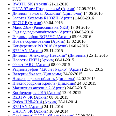
RW3TU SK
(
Архив
)
21-11-2016
U3TA 97 лет Поздравляем!
(
Архив
)
27-08-2016
Диплом "Золотая Хохлома"
(
Дипломы
)
14-06-2016
Золотая Хохлома R100ZH
(
Архив
)
14-06-2016
RP71GF
(
Архив
)
30-04-2016
Маяк 23см
(
Радиосвязь на УКВ
)
17-04-2016
Суд над радиолюбителем
(
Архив
)
30-03-2016
Радиомарафон RQ55YG
(
Архив
)
05-03-2016
Новые соревнования
(
Архив
)
13-02-2016
Конференция РО 2016
(
Архив
)
14-01-2016
R752AN
(
Архив
)
25-11-2015
Диплом "Александр Невский"
(
Дипломы
)
25-11-2015
Новости ГКРЧ
(
Архив
)
08-11-2015
90 лет IARU
(
Архив
)
08-09-2015
Радиомарафон "120 лет Радио"
(
Архив
)
25-03-2015
Валерий Чкалов
(
Дипломы
)
24-02-2015
Нижегородская область
(
Дипломы
)
24-02-2015
Нижегородский Кремль
(
Дипломы
)
24-02-2015
Магнитная антенна 2
(
Архив
)
24-02-2015
Конференция 2015
(
Архив
)
13-01-2015
RZ3TW SK
(
Архив
)
08-01-2015
Кубок НРЛ-2014
(
Архив
)
28-11-2014
R751AN
(
Архив
)
24-11-2014
UA3TN SK
(
Архив
)
16-09-2014
С юбилеем! U3TA - 95 лет
(
Архив
)
27-08-2014