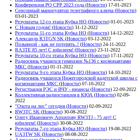
Конференция РО СРР 2023 года
(
Новости
)
17-01-2023
Сенсорный манипулятор телеграфного ключа
(
Новости
)
03-01-2023
Результаты 12-го этапа Кубка НО
(
Новости
)
01-01-2023
С Новым годом!
(
Новости
)
31-12-2022
Результаты 11-го этапа Кубка НО
(
Новости
)
14-12-2022
Александр R3TGN SK
(
Новости
)
03-12-2022
Позывной - как не потерять..!
(
Новости
)
24-11-2022
RA3TE 85 лет! С юбилеем!
(
Новости
)
23-11-2022
Результаты 10-го этапа Кубка НО
(
Новости
)
17-11-2022
Радиосвязь учащихся гимназии №136 с космонавтами
МКС
(
Новости
)
01-11-2022
Результаты 9-го этапа Кубка НО
(
Новости
)
14-10-2022
Радиосвязь учащихся Нижегородской кадетской школы с
космонавтами МКС
(
Новости
)
07-10-2022
Регистрация РЭС и ВЧУ - нюансы
(
Новости
)
22-09-2022
Коллективная радиостанция в КЮА
(
Новости
)
02-09-
2022
"Охота на лис" сегодня
(
Новости
)
02-09-2022
RW3TC SK
(
Новости
)
30-08-2022
Олегу Ивановичу Архипову RW3TJ - 75 лет! С
юбилеем!
(
Новости
)
30-08-2022
Результаты 7-го этапа Кубка НО
(
Новости
)
19-08-2022
UA3TW SK
(
Новости
)
08-08-2022
Александр Окунев о Гречихине и нижегородском