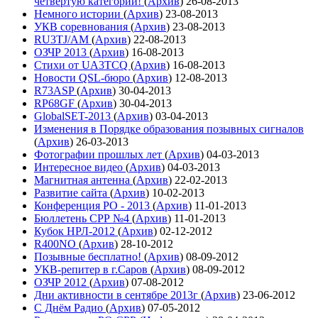
четвёртую категории!
(
Архив
)
26-08-2013
Немного истории
(
Архив
)
23-08-2013
УКВ соревнования
(
Архив
)
23-08-2013
RU3TJ/AM
(
Архив
)
22-08-2013
ОЗЧР 2013
(
Архив
)
16-08-2013
Стихи от UA3TCQ
(
Архив
)
16-08-2013
Новости QSL-бюро
(
Архив
)
12-08-2013
R73ASP
(
Архив
)
30-04-2013
RP68GF
(
Архив
)
30-04-2013
GlobalSET-2013
(
Архив
)
03-04-2013
Изменения в Порядке образования позывных сигналов
(
Архив
)
26-03-2013
Фотографии прошлых лет
(
Архив
)
04-03-2013
Интересное видео
(
Архив
)
04-03-2013
Магнитная антенна
(
Архив
)
22-02-2013
Развитие сайта
(
Архив
)
10-02-2013
Конференция РО - 2013
(
Архив
)
11-01-2013
Бюллетень СРР №4
(
Архив
)
11-01-2013
Кубок НРЛ-2012
(
Архив
)
02-12-2012
R400NO
(
Архив
)
28-10-2012
Позывные бесплатно!
(
Архив
)
08-09-2012
УКВ-репитер в г.Саров
(
Архив
)
08-09-2012
ОЗЧР 2012
(
Архив
)
07-08-2012
Дни активности в сентябре 2013г
(
Архив
)
23-06-2012
С Днём Радио
(
Архив
)
07-05-2012