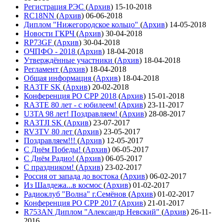
Регистрация РЭС
(
Архив
)
15-10-2018
RC18NN
(
Архив
)
06-06-2018
Диплом "Нижегородское кольцо"
(
Архив
)
14-05-2018
Новости ГКРЧ
(
Архив
)
30-04-2018
RP73GF
(
Архив
)
30-04-2018
ОЧПФО - 2018
(
Архив
)
18-04-2018
Утверждённые участники
(
Архив
)
18-04-2018
Регламент
(
Архив
)
18-04-2018
Общая информация
(
Архив
)
18-04-2018
RA3TF SK
(
Архив
)
20-02-2018
Конференция РО СРР 2018
(
Архив
)
15-01-2018
RA3TE 80 лет - с юбилеем!
(
Архив
)
23-11-2017
U3TA 98 лет! Поздравляем!
(
Архив
)
28-08-2017
RA3TJI SK
(
Архив
)
23-07-2017
RV3TV 80 лет
(
Архив
)
23-05-2017
Поздравляем!!!
(
Архив
)
12-05-2017
С Днём Победы!
(
Архив
)
06-05-2017
С Днём Радио!
(
Архив
)
06-05-2017
С праздником!
(
Архив
)
23-02-2017
Россия от запада до востока
(
Архив
)
06-02-2017
Из Шалдежа...в космос
(
Архив
)
01-02-2017
Радиоклуб "Волна" г.Семёнов
(
Архив
)
01-02-2017
Конференция РО СРР 2017
(
Архив
)
21-01-2017
R753AN Диплом "Александр Невский"
(
Архив
)
26-11-
2016