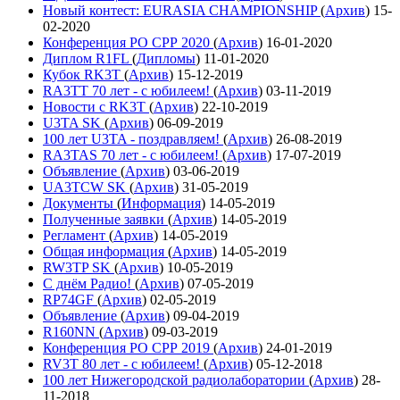
Новый контест: EURASIA CHAMPIONSHIP
(
Архив
)
15-
02-2020
Конференция РО СРР 2020
(
Архив
)
16-01-2020
Диплом R1FL
(
Дипломы
)
11-01-2020
Кубок RK3T
(
Архив
)
15-12-2019
RA3TT 70 лет - с юбилеем!
(
Архив
)
03-11-2019
Новости с RK3T
(
Архив
)
22-10-2019
U3TA SK
(
Архив
)
06-09-2019
100 лет U3TA - поздравляем!
(
Архив
)
26-08-2019
RA3TAS 70 лет - с юбилеем!
(
Архив
)
17-07-2019
Объявление
(
Архив
)
03-06-2019
UA3TCW SK
(
Архив
)
31-05-2019
Документы
(
Информация
)
14-05-2019
Полученные заявки
(
Архив
)
14-05-2019
Регламент
(
Архив
)
14-05-2019
Общая информация
(
Архив
)
14-05-2019
RW3TP SK
(
Архив
)
10-05-2019
С днём Радио!
(
Архив
)
07-05-2019
RP74GF
(
Архив
)
02-05-2019
Объявление
(
Архив
)
09-04-2019
R160NN
(
Архив
)
09-03-2019
Конференция РО СРР 2019
(
Архив
)
24-01-2019
RV3T 80 лет - с юбилеем!
(
Архив
)
05-12-2018
100 лет Нижегородской радиолаборатории
(
Архив
)
28-
11-2018