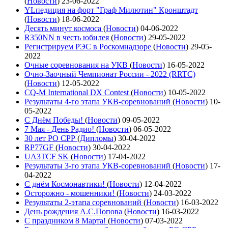
(
Новости
)
23-06-2022
YLпедиция на форт "Граф Милютин" Кронштадт
(
Новости
)
18-06-2022
Десять минут космоса
(
Новости
)
04-06-2022
R350NN в честь юбилея
(
Новости
)
29-05-2022
Регистрируем РЭС в Роскомнадзоре
(
Новости
)
29-05-
2022
Очные соревнования на УКВ
(
Новости
)
16-05-2022
Очно-Заочный Чемпионат России - 2022 (RRTC)
(
Новости
)
12-05-2022
CQ-M International DX Contest
(
Новости
)
10-05-2022
Результаты 4-го этапа УКВ-соревнований
(
Новости
)
10-
05-2022
С Днём Победы!
(
Новости
)
09-05-2022
7 Мая - День Радио!
(
Новости
)
06-05-2022
30 лет РО СРР
(
Дипломы
)
30-04-2022
RP77GF
(
Новости
)
30-04-2022
UA3TCF SK
(
Новости
)
17-04-2022
Результаты 3-го этапа УКВ-соревнований
(
Новости
)
17-
04-2022
С днём Космонавтики!
(
Новости
)
12-04-2022
Осторожно - мошенники!
(
Новости
)
24-03-2022
Результаты 2-этапа соревнований
(
Новости
)
16-03-2022
День рождения А.С.Попова
(
Новости
)
16-03-2022
С праздником 8 Марта!
(
Новости
)
07-03-2022