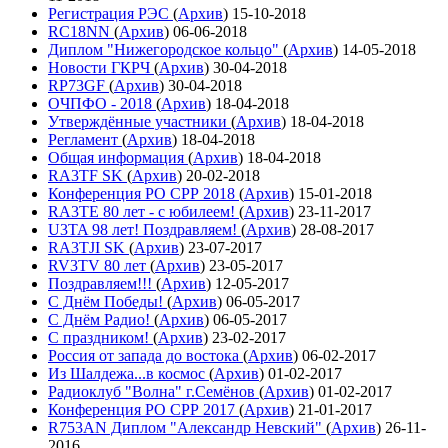
Регистрация РЭС
(
Архив
)
15-10-2018
RC18NN
(
Архив
)
06-06-2018
Диплом "Нижегородское кольцо"
(
Архив
)
14-05-2018
Новости ГКРЧ
(
Архив
)
30-04-2018
RP73GF
(
Архив
)
30-04-2018
ОЧПФО - 2018
(
Архив
)
18-04-2018
Утверждённые участники
(
Архив
)
18-04-2018
Регламент
(
Архив
)
18-04-2018
Общая информация
(
Архив
)
18-04-2018
RA3TF SK
(
Архив
)
20-02-2018
Конференция РО СРР 2018
(
Архив
)
15-01-2018
RA3TE 80 лет - с юбилеем!
(
Архив
)
23-11-2017
U3TA 98 лет! Поздравляем!
(
Архив
)
28-08-2017
RA3TJI SK
(
Архив
)
23-07-2017
RV3TV 80 лет
(
Архив
)
23-05-2017
Поздравляем!!!
(
Архив
)
12-05-2017
С Днём Победы!
(
Архив
)
06-05-2017
С Днём Радио!
(
Архив
)
06-05-2017
С праздником!
(
Архив
)
23-02-2017
Россия от запада до востока
(
Архив
)
06-02-2017
Из Шалдежа...в космос
(
Архив
)
01-02-2017
Радиоклуб "Волна" г.Семёнов
(
Архив
)
01-02-2017
Конференция РО СРР 2017
(
Архив
)
21-01-2017
R753AN Диплом "Александр Невский"
(
Архив
)
26-11-
2016