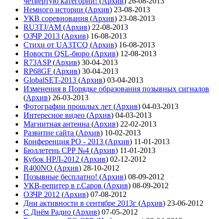
четвёртую категории!
(
Архив
)
26-08-2013
Немного истории
(
Архив
)
23-08-2013
УКВ соревнования
(
Архив
)
23-08-2013
RU3TJ/AM
(
Архив
)
22-08-2013
ОЗЧР 2013
(
Архив
)
16-08-2013
Стихи от UA3TCQ
(
Архив
)
16-08-2013
Новости QSL-бюро
(
Архив
)
12-08-2013
R73ASP
(
Архив
)
30-04-2013
RP68GF
(
Архив
)
30-04-2013
GlobalSET-2013
(
Архив
)
03-04-2013
Изменения в Порядке образования позывных сигналов
(
Архив
)
26-03-2013
Фотографии прошлых лет
(
Архив
)
04-03-2013
Интересное видео
(
Архив
)
04-03-2013
Магнитная антенна
(
Архив
)
22-02-2013
Развитие сайта
(
Архив
)
10-02-2013
Конференция РО - 2013
(
Архив
)
11-01-2013
Бюллетень СРР №4
(
Архив
)
11-01-2013
Кубок НРЛ-2012
(
Архив
)
02-12-2012
R400NO
(
Архив
)
28-10-2012
Позывные бесплатно!
(
Архив
)
08-09-2012
УКВ-репитер в г.Саров
(
Архив
)
08-09-2012
ОЗЧР 2012
(
Архив
)
07-08-2012
Дни активности в сентябре 2013г
(
Архив
)
23-06-2012
С Днём Радио
(
Архив
)
07-05-2012