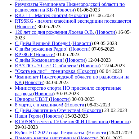
Результаты Чемпионата Нижегородской области по
радиосвязи на КВ
(
Новости
)
01-06-2023
RK3TT - Мастер спорта!
(
Новости
)
01-06-2023
RT95KG - памяти спасённой экспедиции посвящается
(
Новости
)
30-05-2023
120 лет со дня рождения Лосева О.В.
(
Новости
)
16-05-
2023
С Днём Великой Победы!
(
Новости
)
09-05-2023
С днём рождения Радио!
(
Новости
)
07-05-2023
RP78GF
(
Новости
)
01-05-2023
С днём Космонавтики!
(
Новости
)
12-04-2023
RA3TIO - 70 лет! С юбилеем!
(
Новости
)
12-04-2023
"Охота на лис" - тренировка
(
Новости
)
06-04-2023
Чемпионат Нижегородской области по радиосвязи на
КВ
(
Новости
)
04-04-2023
Министерство спорта НО присвоило спортивные
разряды
(
Новости
)
30-03-2023
Юниоры UB3T
(
Новости
)
30-03-2023
8 марта, с праздником!
(
Новости
)
08-03-2023
С Днём Защитника Отечества!
(
Новости
)
23-02-2023
Наши Герои
(
Новости
)
15-02-2023
R150SNN в честь 150-летия Ф.И.Шаляпина
(
Новости
)
29-01-2023
Кубок НО 2022 года. Результаты.
(
Новости
)
26-01-2023
Помощь нашим защитникам
(
Новости
)
20-01-2023