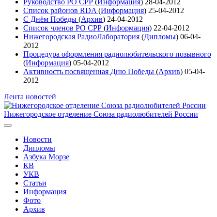
Руководство РО СРР
(
Информация
)
28-04-2012
Список районов RDA
(
Информация
)
25-04-2012
С Днём Победы
(
Архив
)
24-04-2012
Список членов РО СРР
(
Информация
)
22-04-2012
Нижегородская РадиоЛаборатория
(
Дипломы
)
06-04-
2012
Процедура оформления радиолюбительского позывного
(
Информация
)
05-04-2012
Активность посвященная Дню Победы
(
Архив
)
05-04-
2012
Лента новостей
Нижегородское отделение Союза радиолюбителей России
Новости
Дипломы
Азбука Морзе
КВ
УКВ
Статьи
Информация
Фото
Архив