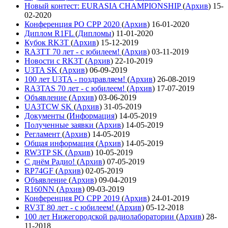
Новый контест: EURASIA CHAMPIONSHIP
(
Архив
)
15-
02-2020
Конференция РО СРР 2020
(
Архив
)
16-01-2020
Диплом R1FL
(
Дипломы
)
11-01-2020
Кубок RK3T
(
Архив
)
15-12-2019
RA3TT 70 лет - с юбилеем!
(
Архив
)
03-11-2019
Новости с RK3T
(
Архив
)
22-10-2019
U3TA SK
(
Архив
)
06-09-2019
100 лет U3TA - поздравляем!
(
Архив
)
26-08-2019
RA3TAS 70 лет - с юбилеем!
(
Архив
)
17-07-2019
Объявление
(
Архив
)
03-06-2019
UA3TCW SK
(
Архив
)
31-05-2019
Документы
(
Информация
)
14-05-2019
Полученные заявки
(
Архив
)
14-05-2019
Регламент
(
Архив
)
14-05-2019
Общая информация
(
Архив
)
14-05-2019
RW3TP SK
(
Архив
)
10-05-2019
С днём Радио!
(
Архив
)
07-05-2019
RP74GF
(
Архив
)
02-05-2019
Объявление
(
Архив
)
09-04-2019
R160NN
(
Архив
)
09-03-2019
Конференция РО СРР 2019
(
Архив
)
24-01-2019
RV3T 80 лет - с юбилеем!
(
Архив
)
05-12-2018
100 лет Нижегородской радиолаборатории
(
Архив
)
28-
11-2018