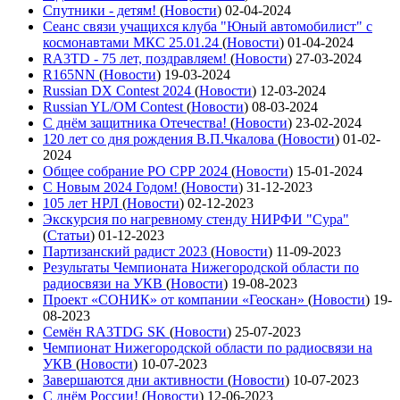
Спутники - детям!
(
Новости
)
02-04-2024
Сеанс связи учащихся клуба "Юный автомобилист" с
космонавтами МКС 25.01.24
(
Новости
)
01-04-2024
RA3TD - 75 лет, поздравляем!
(
Новости
)
27-03-2024
R165NN
(
Новости
)
19-03-2024
Russian DX Contest 2024
(
Новости
)
12-03-2024
Russian YL/OM Contest
(
Новости
)
08-03-2024
С днём защитника Отечества!
(
Новости
)
23-02-2024
120 лет со дня рождения В.П.Чкалова
(
Новости
)
01-02-
2024
Общее собрание РО СРР 2024
(
Новости
)
15-01-2024
С Новым 2024 Годом!
(
Новости
)
31-12-2023
105 лет НРЛ
(
Новости
)
02-12-2023
Экскурсия по нагревному стенду НИРФИ "Сура"
(
Статьи
)
01-12-2023
Партизанский радист 2023
(
Новости
)
11-09-2023
Результаты Чемпионата Нижегородской области по
радиосвязи на УКВ
(
Новости
)
19-08-2023
Проект «СОНИК» от компании «Геоскан»
(
Новости
)
19-
08-2023
Семён RA3TDG SK
(
Новости
)
25-07-2023
Чемпионат Нижегородской области по радиосвязи на
УКВ
(
Новости
)
10-07-2023
Завершаются дни активности
(
Новости
)
10-07-2023
С днём России!
(
Новости
)
12-06-2023