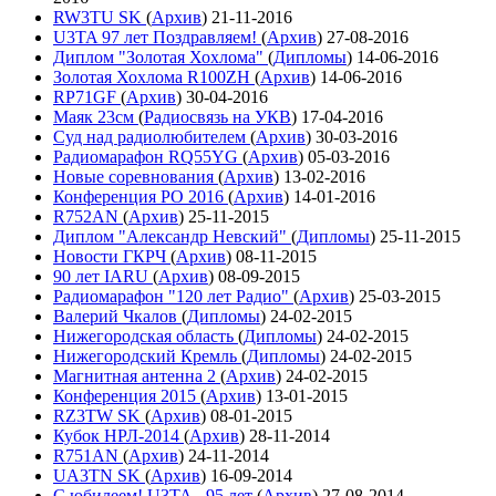
RW3TU SK
(
Архив
)
21-11-2016
U3TA 97 лет Поздравляем!
(
Архив
)
27-08-2016
Диплом "Золотая Хохлома"
(
Дипломы
)
14-06-2016
Золотая Хохлома R100ZH
(
Архив
)
14-06-2016
RP71GF
(
Архив
)
30-04-2016
Маяк 23см
(
Радиосвязь на УКВ
)
17-04-2016
Суд над радиолюбителем
(
Архив
)
30-03-2016
Радиомарафон RQ55YG
(
Архив
)
05-03-2016
Новые соревнования
(
Архив
)
13-02-2016
Конференция РО 2016
(
Архив
)
14-01-2016
R752AN
(
Архив
)
25-11-2015
Диплом "Александр Невский"
(
Дипломы
)
25-11-2015
Новости ГКРЧ
(
Архив
)
08-11-2015
90 лет IARU
(
Архив
)
08-09-2015
Радиомарафон "120 лет Радио"
(
Архив
)
25-03-2015
Валерий Чкалов
(
Дипломы
)
24-02-2015
Нижегородская область
(
Дипломы
)
24-02-2015
Нижегородский Кремль
(
Дипломы
)
24-02-2015
Магнитная антенна 2
(
Архив
)
24-02-2015
Конференция 2015
(
Архив
)
13-01-2015
RZ3TW SK
(
Архив
)
08-01-2015
Кубок НРЛ-2014
(
Архив
)
28-11-2014
R751AN
(
Архив
)
24-11-2014
UA3TN SK
(
Архив
)
16-09-2014
С юбилеем! U3TA - 95 лет
(
Архив
)
27-08-2014