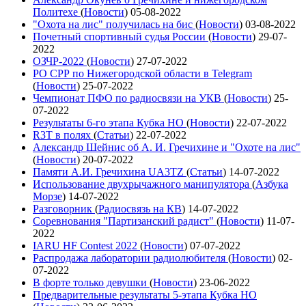
Политехе
(
Новости
)
05-08-2022
"Охота на лис" получилась на бис
(
Новости
)
03-08-2022
Почетный спортивный судья России
(
Новости
)
29-07-
2022
ОЗЧР-2022
(
Новости
)
27-07-2022
РО СРР по Нижегородской области в Telegram
(
Новости
)
25-07-2022
Чемпионат ПФО по радиосвязи на УКВ
(
Новости
)
25-
07-2022
Результаты 6-го этапа Кубка НО
(
Новости
)
22-07-2022
R3T в полях
(
Статьи
)
22-07-2022
Александр Шейнис об А. И. Гречихине и "Охоте на лис"
(
Новости
)
20-07-2022
Памяти А.И. Гречихина UA3TZ
(
Статьи
)
14-07-2022
Использование двухрычажного манипулятора
(
Азбука
Морзе
)
14-07-2022
Разговорник
(
Радиосвязь на КВ
)
14-07-2022
Соревнования "Партизанский радист"
(
Новости
)
11-07-
2022
IARU HF Contest 2022
(
Новости
)
07-07-2022
Распродажа лаборатории радиолюбителя
(
Новости
)
02-
07-2022
В форте только девушки
(
Новости
)
23-06-2022
Предварительные результаты 5-этапа Кубка НО