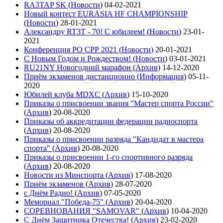
RA3TAP SK
(
Новости
)
04-02-2021
Новый контест EURASIA HF CHAMPIONSHIP
(
Новости
)
28-01-2021
Александру RT3T - 70! С юбилеем!
(
Новости
)
23-01-
2021
Конференция РО СРР 2021
(
Новости
)
20-01-2021
С Новым Годом и Рождеством!
(
Новости
)
03-01-2021
RU21NY Новогодний марафон
(
Архив
)
14-12-2020
Приём экзаменов дистанционно
(
Информация
)
05-11-
2020
Юбилей клуба MDXC
(
Архив
)
15-10-2020
Приказы о присвоении звания "Мастер спорта России"
(
Архив
)
20-08-2020
Приказы об аккредитации федерации радиоспорта
(
Архив
)
20-08-2020
Приказы о присвоении разряда "Кандидат в мастера
спорта"
(
Архив
)
20-08-2020
Приказы о присвоении 1-го спортивного разряда
(
Архив
)
20-08-2020
Новости из Минспорта
(
Архив
)
17-08-2020
Приём экзаменов
(
Архив
)
28-07-2020
с Днём Радио!
(
Архив
)
07-05-2020
Мемориал "Победа-75"
(
Архив
)
20-04-2020
СОРЕВНОВАНИЯ "SAMOVAR"
(
Архив
)
10-04-2020
С Днём Защитника Отечества!
(
Архив
)
23-02-2020