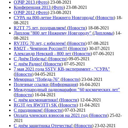
ОЗЧР 2013
(
Фото
)
23-08-2021
Конференция 2013
(
Фото
)
23-08-2021
ОЗЧР 2012
(
Фото
)
23-08-2021
СУРА на 800-летие Нижнего Новгорода!
(
Новости
)
18-
08-2021
R2TT 75 лет, поздравляем!
(
Новости
)
18-08-2021
Диплом "800 лет Нижнему Новгороду"
(
Дипломы
)
14-
08-2021
RV3TG 70 лет, с юбилеем!
(
Новости
)
07-08-2021
RM2T - Чемпион России!!!
(
Новости
)
30-07-2021
Александр Невский - 800 лет
(
Новости
)
07-06-2021
С Днём Победы!
(
Новости
)
09-05-2021
C днём Радио!
(
Новости
)
07-05-2021
7 мая 2021 года SSTV КВ-эксперимент - "СУРА"
(
Новости
)
04-05-2021
Мемориал "Победа-76"
(
Новости
)
23-04-2021
Полезные ссылки
(
Информация
)
16-04-2021
Международный радиомарафон "60 космических лет"
(
Новости
)
16-04-2021
С днём космонавтики!
(
Новости
)
12-04-2021
RG3T (ex RW3TT) SK
(
Новости
)
11-04-2021
С праздником!
(
Новости
)
07-03-2021
Оплата членских взносов на 2021 год
(
Новости
)
25-02-
2021
С днём защитника Отечества!
(
Новости
)
23-02-2021