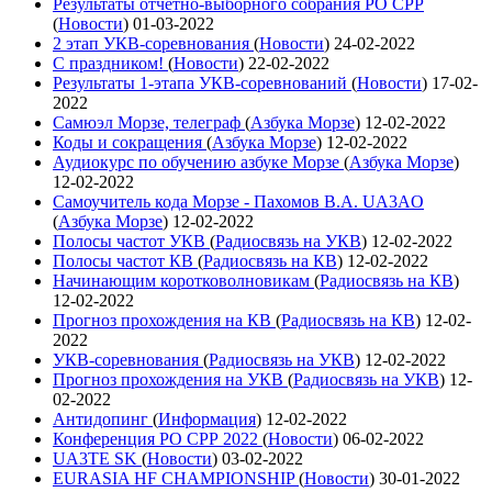
Результаты отчетно-выборного собрания РО СРР
(
Новости
)
01-03-2022
2 этап УКВ-соревнования
(
Новости
)
24-02-2022
С праздником!
(
Новости
)
22-02-2022
Результаты 1-этапа УКВ-соревнований
(
Новости
)
17-02-
2022
Самюэл Морзе, телеграф
(
Азбука Морзе
)
12-02-2022
Коды и сокращения
(
Азбука Морзе
)
12-02-2022
Аудиокурс по обучению азбуке Морзе
(
Азбука Морзе
)
12-02-2022
Самоучитель кода Морзе - Пахомов В.А. UA3AO
(
Азбука Морзе
)
12-02-2022
Полосы частот УКВ
(
Радиосвязь на УКВ
)
12-02-2022
Полосы частот КВ
(
Радиосвязь на КВ
)
12-02-2022
Начинающим коротковолновикам
(
Радиосвязь на КВ
)
12-02-2022
Прогноз прохождения на КВ
(
Радиосвязь на КВ
)
12-02-
2022
УКВ-соревнования
(
Радиосвязь на УКВ
)
12-02-2022
Прогноз прохождения на УКВ
(
Радиосвязь на УКВ
)
12-
02-2022
Антидопинг
(
Информация
)
12-02-2022
Конференция РО СРР 2022
(
Новости
)
06-02-2022
UA3TE SK
(
Новости
)
03-02-2022
EURASIA HF CHAMPIONSHIP
(
Новости
)
30-01-2022