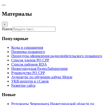
Материалы
×
Поиск
Популярные
Коды и сокращения
Проверка позывного
Процедура оформления радиолюбительского позывного
Список членов РО СРР
Список районов RDA
Нижегородская РадиоЛаборатория
Руководство РО СРР
Аудиокурс по обучению азбуке Морзе
УКВ-репитер в г.Саров
Развитие сайта
Новые
Результаты Чемпионата Нижегородской области по