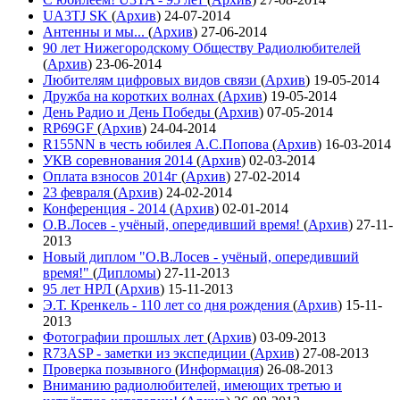
UA3TJ SK
(
Архив
)
24-07-2014
Антенны и мы...
(
Архив
)
27-06-2014
90 лет Нижегородскому Обществу Радиолюбителей
(
Архив
)
23-06-2014
Любителям цифровых видов связи
(
Архив
)
19-05-2014
Дружба на коротких волнах
(
Архив
)
19-05-2014
День Радио и День Победы
(
Архив
)
07-05-2014
RP69GF
(
Архив
)
24-04-2014
R155NN в честь юбилея А.С.Попова
(
Архив
)
16-03-2014
УКВ соревнования 2014
(
Архив
)
02-03-2014
Оплата взносов 2014г
(
Архив
)
27-02-2014
23 февраля
(
Архив
)
24-02-2014
Конференция - 2014
(
Архив
)
02-01-2014
О.В.Лосев - учёный, опередивший время!
(
Архив
)
27-11-
2013
Новый диплом "О.В.Лосев - учёный, опередивший
время!"
(
Дипломы
)
27-11-2013
95 лет НРЛ
(
Архив
)
15-11-2013
Э.Т. Кренкель - 110 лет со дня рождения
(
Архив
)
15-11-
2013
Фотографии прошлых лет
(
Архив
)
03-09-2013
R73ASP - заметки из экспедиции
(
Архив
)
27-08-2013
Проверка позывного
(
Информация
)
26-08-2013
Вниманию радиолюбителей, имеющих третью и