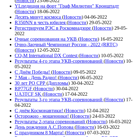
(
Новости
)
23-06-2022
YLпедиция на форт "Граф Милютин" Кронштадт
(
Новости
)
18-06-2022
Десять минут космоса
(
Новости
)
04-06-2022
R350NN в честь юбилея
(
Новости
)
29-05-2022
Регистрируем РЭС в Роскомнадзоре
(
Новости
)
29-05-
2022
Очные соревнования на УКВ
(
Новости
)
16-05-2022
Очно-Заочный Чемпионат России - 2022 (RRTC)
(
Новости
)
12-05-2022
CQ-M International DX Contest
(
Новости
)
10-05-2022
Результаты 4-го этапа УКВ-соревнований
(
Новости
)
10-
05-2022
С Днём Победы!
(
Новости
)
09-05-2022
7 Мая - День Радио!
(
Новости
)
06-05-2022
30 лет РО СРР
(
Дипломы
)
30-04-2022
RP77GF
(
Новости
)
30-04-2022
UA3TCF SK
(
Новости
)
17-04-2022
Результаты 3-го этапа УКВ-соревнований
(
Новости
)
17-
04-2022
С днём Космонавтики!
(
Новости
)
12-04-2022
Осторожно - мошенники!
(
Новости
)
24-03-2022
Результаты 2-этапа соревнований
(
Новости
)
16-03-2022
День рождения А.С.Попова
(
Новости
)
16-03-2022
С праздником 8 Марта!
(
Новости
)
07-03-2022