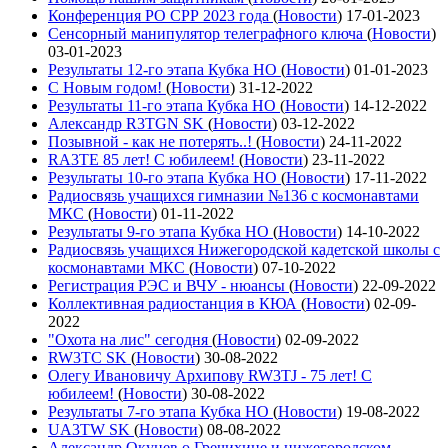
Конференция РО СРР 2023 года
(
Новости
)
17-01-2023
Сенсорный манипулятор телеграфного ключа
(
Новости
)
03-01-2023
Результаты 12-го этапа Кубка НО
(
Новости
)
01-01-2023
С Новым годом!
(
Новости
)
31-12-2022
Результаты 11-го этапа Кубка НО
(
Новости
)
14-12-2022
Александр R3TGN SK
(
Новости
)
03-12-2022
Позывной - как не потерять..!
(
Новости
)
24-11-2022
RA3TE 85 лет! С юбилеем!
(
Новости
)
23-11-2022
Результаты 10-го этапа Кубка НО
(
Новости
)
17-11-2022
Радиосвязь учащихся гимназии №136 с космонавтами
МКС
(
Новости
)
01-11-2022
Результаты 9-го этапа Кубка НО
(
Новости
)
14-10-2022
Радиосвязь учащихся Нижегородской кадетской школы с
космонавтами МКС
(
Новости
)
07-10-2022
Регистрация РЭС и ВЧУ - нюансы
(
Новости
)
22-09-2022
Коллективная радиостанция в КЮА
(
Новости
)
02-09-
2022
"Охота на лис" сегодня
(
Новости
)
02-09-2022
RW3TC SK
(
Новости
)
30-08-2022
Олегу Ивановичу Архипову RW3TJ - 75 лет! С
юбилеем!
(
Новости
)
30-08-2022
Результаты 7-го этапа Кубка НО
(
Новости
)
19-08-2022
UA3TW SK
(
Новости
)
08-08-2022
Александр Окунев о Гречихине и нижегородском