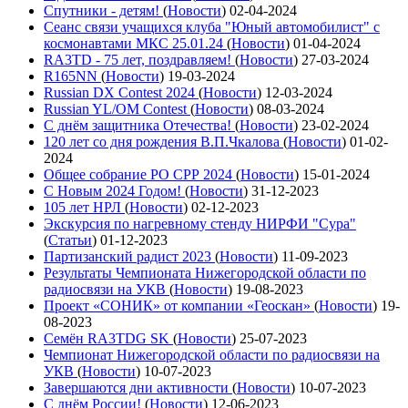
Спутники - детям!
(
Новости
)
02-04-2024
Сеанс связи учащихся клуба "Юный автомобилист" с
космонавтами МКС 25.01.24
(
Новости
)
01-04-2024
RA3TD - 75 лет, поздравляем!
(
Новости
)
27-03-2024
R165NN
(
Новости
)
19-03-2024
Russian DX Contest 2024
(
Новости
)
12-03-2024
Russian YL/OM Contest
(
Новости
)
08-03-2024
С днём защитника Отечества!
(
Новости
)
23-02-2024
120 лет со дня рождения В.П.Чкалова
(
Новости
)
01-02-
2024
Общее собрание РО СРР 2024
(
Новости
)
15-01-2024
С Новым 2024 Годом!
(
Новости
)
31-12-2023
105 лет НРЛ
(
Новости
)
02-12-2023
Экскурсия по нагревному стенду НИРФИ "Сура"
(
Статьи
)
01-12-2023
Партизанский радист 2023
(
Новости
)
11-09-2023
Результаты Чемпионата Нижегородской области по
радиосвязи на УКВ
(
Новости
)
19-08-2023
Проект «СОНИК» от компании «Геоскан»
(
Новости
)
19-
08-2023
Семён RA3TDG SK
(
Новости
)
25-07-2023
Чемпионат Нижегородской области по радиосвязи на
УКВ
(
Новости
)
10-07-2023
Завершаются дни активности
(
Новости
)
10-07-2023
С днём России!
(
Новости
)
12-06-2023