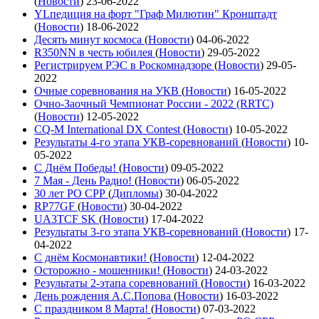
(
Новости
)
23-06-2022
YLпедиция на форт "Граф Милютин" Кронштадт
(
Новости
)
18-06-2022
Десять минут космоса
(
Новости
)
04-06-2022
R350NN в честь юбилея
(
Новости
)
29-05-2022
Регистрируем РЭС в Роскомнадзоре
(
Новости
)
29-05-
2022
Очные соревнования на УКВ
(
Новости
)
16-05-2022
Очно-Заочный Чемпионат России - 2022 (RRTC)
(
Новости
)
12-05-2022
CQ-M International DX Contest
(
Новости
)
10-05-2022
Результаты 4-го этапа УКВ-соревнований
(
Новости
)
10-
05-2022
С Днём Победы!
(
Новости
)
09-05-2022
7 Мая - День Радио!
(
Новости
)
06-05-2022
30 лет РО СРР
(
Дипломы
)
30-04-2022
RP77GF
(
Новости
)
30-04-2022
UA3TCF SK
(
Новости
)
17-04-2022
Результаты 3-го этапа УКВ-соревнований
(
Новости
)
17-
04-2022
С днём Космонавтики!
(
Новости
)
12-04-2022
Осторожно - мошенники!
(
Новости
)
24-03-2022
Результаты 2-этапа соревнований
(
Новости
)
16-03-2022
День рождения А.С.Попова
(
Новости
)
16-03-2022
С праздником 8 Марта!
(
Новости
)
07-03-2022