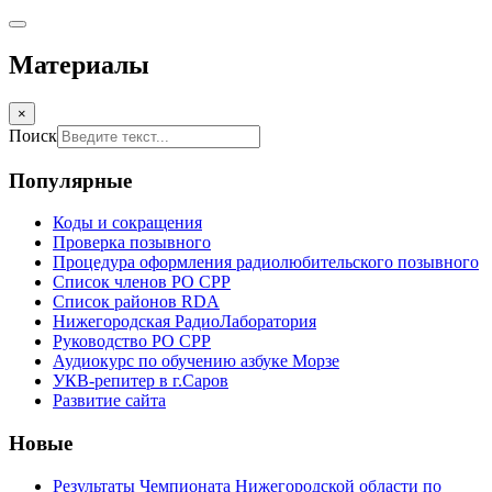
Материалы
×
Поиск
Популярные
Коды и сокращения
Проверка позывного
Процедура оформления радиолюбительского позывного
Список членов РО СРР
Список районов RDA
Нижегородская РадиоЛаборатория
Руководство РО СРР
Аудиокурс по обучению азбуке Морзе
УКВ-репитер в г.Саров
Развитие сайта
Новые
Результаты Чемпионата Нижегородской области по