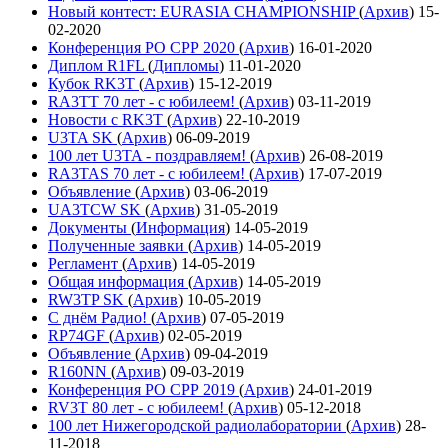
Новый контест: EURASIA CHAMPIONSHIP
(
Архив
)
15-
02-2020
Конференция РО СРР 2020
(
Архив
)
16-01-2020
Диплом R1FL
(
Дипломы
)
11-01-2020
Кубок RK3T
(
Архив
)
15-12-2019
RA3TT 70 лет - с юбилеем!
(
Архив
)
03-11-2019
Новости с RK3T
(
Архив
)
22-10-2019
U3TA SK
(
Архив
)
06-09-2019
100 лет U3TA - поздравляем!
(
Архив
)
26-08-2019
RA3TAS 70 лет - с юбилеем!
(
Архив
)
17-07-2019
Объявление
(
Архив
)
03-06-2019
UA3TCW SK
(
Архив
)
31-05-2019
Документы
(
Информация
)
14-05-2019
Полученные заявки
(
Архив
)
14-05-2019
Регламент
(
Архив
)
14-05-2019
Общая информация
(
Архив
)
14-05-2019
RW3TP SK
(
Архив
)
10-05-2019
С днём Радио!
(
Архив
)
07-05-2019
RP74GF
(
Архив
)
02-05-2019
Объявление
(
Архив
)
09-04-2019
R160NN
(
Архив
)
09-03-2019
Конференция РО СРР 2019
(
Архив
)
24-01-2019
RV3T 80 лет - с юбилеем!
(
Архив
)
05-12-2018
100 лет Нижегородской радиолаборатории
(
Архив
)
28-
11-2018