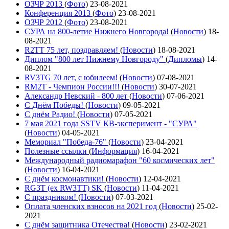
ОЗЧР 2013
(
Фото
)
23-08-2021
Конференция 2013
(
Фото
)
23-08-2021
ОЗЧР 2012
(
Фото
)
23-08-2021
СУРА на 800-летие Нижнего Новгорода!
(
Новости
)
18-
08-2021
R2TT 75 лет, поздравляем!
(
Новости
)
18-08-2021
Диплом "800 лет Нижнему Новгороду"
(
Дипломы
)
14-
08-2021
RV3TG 70 лет, с юбилеем!
(
Новости
)
07-08-2021
RM2T - Чемпион России!!!
(
Новости
)
30-07-2021
Александр Невский - 800 лет
(
Новости
)
07-06-2021
С Днём Победы!
(
Новости
)
09-05-2021
C днём Радио!
(
Новости
)
07-05-2021
7 мая 2021 года SSTV КВ-эксперимент - "СУРА"
(
Новости
)
04-05-2021
Мемориал "Победа-76"
(
Новости
)
23-04-2021
Полезные ссылки
(
Информация
)
16-04-2021
Международный радиомарафон "60 космических лет"
(
Новости
)
16-04-2021
С днём космонавтики!
(
Новости
)
12-04-2021
RG3T (ex RW3TT) SK
(
Новости
)
11-04-2021
С праздником!
(
Новости
)
07-03-2021
Оплата членских взносов на 2021 год
(
Новости
)
25-02-
2021
С днём защитника Отечества!
(
Новости
)
23-02-2021