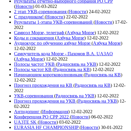
Результаты отчетно-выборного собрания РО СРР
(
Новости
)
01-03-2022
2 этап УКВ-соревнования
(
Новости
)
24-02-2022
С праздником!
(
Новости
)
22-02-2022
Результаты 1-этапа УКВ-соревнований
(
Новости
)
17-02-
2022
Самюэл Морзе, телеграф
(
Азбука Морзе
)
12-02-2022
Коды и сокращения
(
Азбука Морзе
)
12-02-2022
Аудиокурс по обучению азбуке Морзе
(
Азбука Морзе
)
12-02-2022
Самоучитель кода Морзе - Пахомов В.А. UA3AO
(
Азбука Морзе
)
12-02-2022
Полосы частот УКВ
(
Радиосвязь на УКВ
)
12-02-2022
Полосы частот КВ
(
Радиосвязь на КВ
)
12-02-2022
Начинающим коротковолновикам
(
Радиосвязь на КВ
)
12-02-2022
Прогноз прохождения на КВ
(
Радиосвязь на КВ
)
12-02-
2022
УКВ-соревнования
(
Радиосвязь на УКВ
)
12-02-2022
Прогноз прохождения на УКВ
(
Радиосвязь на УКВ
)
12-
02-2022
Антидопинг
(
Информация
)
12-02-2022
Конференция РО СРР 2022
(
Новости
)
06-02-2022
UA3TE SK
(
Новости
)
03-02-2022
EURASIA HF CHAMPIONSHIP
(
Новости
)
30-01-2022