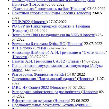
Политехе
(
Новости
)
05-08-2022
"Охота на лис" получилась на бис
(
Новости
)
03-08-2022
Почетный спортивный судья России
(
Новости
)
29-07-
2022
ОЗЧР-2022
(
Новости
)
27-07-2022
РО СРР по Нижегородской области в Telegram
(
Новости
)
25-07-2022
Чемпионат ПФО по радиосвязи на УКВ
(
Новости
)
25-
07-2022
Результаты 6-го этапа Кубка НО
(
Новости
)
22-07-2022
R3T в полях
(
Статьи
)
22-07-2022
Александр Шейнис об А. И. Гречихине и "Охоте на лис"
(
Новости
)
20-07-2022
Памяти А.И. Гречихина UA3TZ
(
Статьи
)
14-07-2022
Использование двухрычажного манипулятора
(
Азбука
Морзе
)
14-07-2022
Разговорник
(
Радиосвязь на КВ
)
14-07-2022
Соревнования "Партизанский радист"
(
Новости
)
11-07-
2022
IARU HF Contest 2022
(
Новости
)
07-07-2022
Распродажа лаборатории радиолюбителя
(
Новости
)
02-
07-2022
В форте только девушки
(
Новости
)
23-06-2022
Предварительные результаты 5-этапа Кубка НО