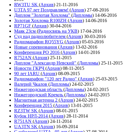
RW3TU SK
(
Архив
)
21-11-2016
U3TA 97 лет Поздравляем!
(
Архив
)
27-08-2016
Диплом "Золотая Хохлома"
(
Дипломы
)
14-06-2016
Золотая Хохлома R100ZH
(
Архив
)
14-06-2016
RP71GF
(
Архив
)
30-04-2016
Маяк 23см
(
Радиосвязь на УКВ
)
17-04-2016
Суд над радиолюбителем
(
Архив
)
30-03-2016
Радиомарафон RQ55YG
(
Архив
)
05-03-2016
Новые соревнования
(
Архив
)
13-02-2016
Конференция РО 2016
(
Архив
)
14-01-2016
R752AN
(
Архив
)
25-11-2015
Диплом "Александр Невский"
(
Дипломы
)
25-11-2015
Новости ГКРЧ
(
Архив
)
08-11-2015
90 лет IARU
(
Архив
)
08-09-2015
Радиомарафон "120 лет Радио"
(
Архив
)
25-03-2015
Валерий Чкалов
(
Дипломы
)
24-02-2015
Нижегородская область
(
Дипломы
)
24-02-2015
Нижегородский Кремль
(
Дипломы
)
24-02-2015
Магнитная антенна 2
(
Архив
)
24-02-2015
Конференция 2015
(
Архив
)
13-01-2015
RZ3TW SK
(
Архив
)
08-01-2015
Кубок НРЛ-2014
(
Архив
)
28-11-2014
R751AN
(
Архив
)
24-11-2014
UA3TN SK
(
Архив
)
16-09-2014
С юбилеем! U3TA - 95 лет
(
Архив
)
27-08-2014