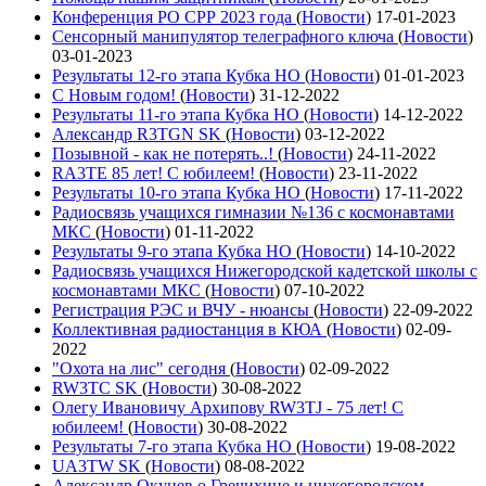
Конференция РО СРР 2023 года
(
Новости
)
17-01-2023
Сенсорный манипулятор телеграфного ключа
(
Новости
)
03-01-2023
Результаты 12-го этапа Кубка НО
(
Новости
)
01-01-2023
С Новым годом!
(
Новости
)
31-12-2022
Результаты 11-го этапа Кубка НО
(
Новости
)
14-12-2022
Александр R3TGN SK
(
Новости
)
03-12-2022
Позывной - как не потерять..!
(
Новости
)
24-11-2022
RA3TE 85 лет! С юбилеем!
(
Новости
)
23-11-2022
Результаты 10-го этапа Кубка НО
(
Новости
)
17-11-2022
Радиосвязь учащихся гимназии №136 с космонавтами
МКС
(
Новости
)
01-11-2022
Результаты 9-го этапа Кубка НО
(
Новости
)
14-10-2022
Радиосвязь учащихся Нижегородской кадетской школы с
космонавтами МКС
(
Новости
)
07-10-2022
Регистрация РЭС и ВЧУ - нюансы
(
Новости
)
22-09-2022
Коллективная радиостанция в КЮА
(
Новости
)
02-09-
2022
"Охота на лис" сегодня
(
Новости
)
02-09-2022
RW3TC SK
(
Новости
)
30-08-2022
Олегу Ивановичу Архипову RW3TJ - 75 лет! С
юбилеем!
(
Новости
)
30-08-2022
Результаты 7-го этапа Кубка НО
(
Новости
)
19-08-2022
UA3TW SK
(
Новости
)
08-08-2022
Александр Окунев о Гречихине и нижегородском