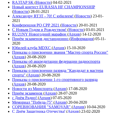
RA3TAP SK
(
Новости
)
04-02-2021
Новый контест EURASIA HF CHAMPIONSHIP
(
Новости
)
28-01-2021
Александру RT3T - 70! С юбилеем!
(
Новости
)
23-01-
2021
Конференция РО СРР 2021
(
Новости
)
20-01-2021
С Новым Годом и Рождеством!
(
Новости
)
03-01-2021
RU21NY Новогодний марафон
(
Архив
)
14-12-2020
Приём экзаменов дистанционно
(
Информация
)
05-11-
2020
Юбилей клуба MDXC
(
Архив
)
15-10-2020
Приказы о присвоении звания "Мастер спорта России"
(
Архив
)
20-08-2020
Приказы об аккредитации федерации радиоспорта
(
Архив
)
20-08-2020
Приказы о присвоении разряда "Кандидат в мастера
спорта"
(
Архив
)
20-08-2020
Приказы о присвоении 1-го спортивного разряда
(
Архив
)
20-08-2020
Новости из Минспорта
(
Архив
)
17-08-2020
Приём экзаменов
(
Архив
)
28-07-2020
с Днём Радио!
(
Архив
)
07-05-2020
Мемориал "Победа-75"
(
Архив
)
20-04-2020
СОРЕВНОВАНИЯ "SAMOVAR"
(
Архив
)
10-04-2020
С Днём Защитника Отечества!
(
Архив
)
23-02-2020