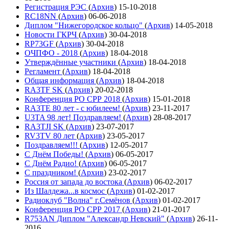
Регистрация РЭС
(
Архив
)
15-10-2018
RC18NN
(
Архив
)
06-06-2018
Диплом "Нижегородское кольцо"
(
Архив
)
14-05-2018
Новости ГКРЧ
(
Архив
)
30-04-2018
RP73GF
(
Архив
)
30-04-2018
ОЧПФО - 2018
(
Архив
)
18-04-2018
Утверждённые участники
(
Архив
)
18-04-2018
Регламент
(
Архив
)
18-04-2018
Общая информация
(
Архив
)
18-04-2018
RA3TF SK
(
Архив
)
20-02-2018
Конференция РО СРР 2018
(
Архив
)
15-01-2018
RA3TE 80 лет - с юбилеем!
(
Архив
)
23-11-2017
U3TA 98 лет! Поздравляем!
(
Архив
)
28-08-2017
RA3TJI SK
(
Архив
)
23-07-2017
RV3TV 80 лет
(
Архив
)
23-05-2017
Поздравляем!!!
(
Архив
)
12-05-2017
С Днём Победы!
(
Архив
)
06-05-2017
С Днём Радио!
(
Архив
)
06-05-2017
С праздником!
(
Архив
)
23-02-2017
Россия от запада до востока
(
Архив
)
06-02-2017
Из Шалдежа...в космос
(
Архив
)
01-02-2017
Радиоклуб "Волна" г.Семёнов
(
Архив
)
01-02-2017
Конференция РО СРР 2017
(
Архив
)
21-01-2017
R753AN Диплом "Александр Невский"
(
Архив
)
26-11-
2016