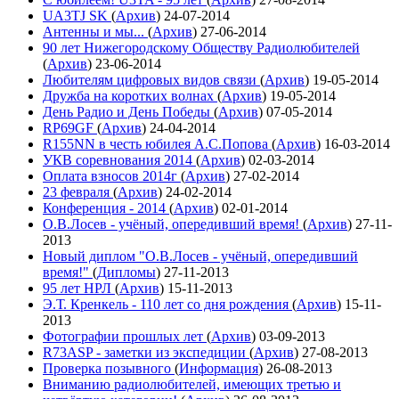
UA3TJ SK
(
Архив
)
24-07-2014
Антенны и мы...
(
Архив
)
27-06-2014
90 лет Нижегородскому Обществу Радиолюбителей
(
Архив
)
23-06-2014
Любителям цифровых видов связи
(
Архив
)
19-05-2014
Дружба на коротких волнах
(
Архив
)
19-05-2014
День Радио и День Победы
(
Архив
)
07-05-2014
RP69GF
(
Архив
)
24-04-2014
R155NN в честь юбилея А.С.Попова
(
Архив
)
16-03-2014
УКВ соревнования 2014
(
Архив
)
02-03-2014
Оплата взносов 2014г
(
Архив
)
27-02-2014
23 февраля
(
Архив
)
24-02-2014
Конференция - 2014
(
Архив
)
02-01-2014
О.В.Лосев - учёный, опередивший время!
(
Архив
)
27-11-
2013
Новый диплом "О.В.Лосев - учёный, опередивший
время!"
(
Дипломы
)
27-11-2013
95 лет НРЛ
(
Архив
)
15-11-2013
Э.Т. Кренкель - 110 лет со дня рождения
(
Архив
)
15-11-
2013
Фотографии прошлых лет
(
Архив
)
03-09-2013
R73ASP - заметки из экспедиции
(
Архив
)
27-08-2013
Проверка позывного
(
Информация
)
26-08-2013
Вниманию радиолюбителей, имеющих третью и