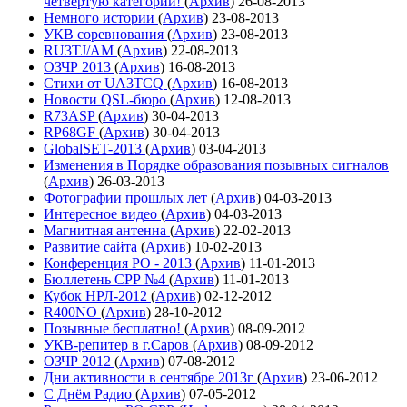
четвёртую категории!
(
Архив
)
26-08-2013
Немного истории
(
Архив
)
23-08-2013
УКВ соревнования
(
Архив
)
23-08-2013
RU3TJ/AM
(
Архив
)
22-08-2013
ОЗЧР 2013
(
Архив
)
16-08-2013
Стихи от UA3TCQ
(
Архив
)
16-08-2013
Новости QSL-бюро
(
Архив
)
12-08-2013
R73ASP
(
Архив
)
30-04-2013
RP68GF
(
Архив
)
30-04-2013
GlobalSET-2013
(
Архив
)
03-04-2013
Изменения в Порядке образования позывных сигналов
(
Архив
)
26-03-2013
Фотографии прошлых лет
(
Архив
)
04-03-2013
Интересное видео
(
Архив
)
04-03-2013
Магнитная антенна
(
Архив
)
22-02-2013
Развитие сайта
(
Архив
)
10-02-2013
Конференция РО - 2013
(
Архив
)
11-01-2013
Бюллетень СРР №4
(
Архив
)
11-01-2013
Кубок НРЛ-2012
(
Архив
)
02-12-2012
R400NO
(
Архив
)
28-10-2012
Позывные бесплатно!
(
Архив
)
08-09-2012
УКВ-репитер в г.Саров
(
Архив
)
08-09-2012
ОЗЧР 2012
(
Архив
)
07-08-2012
Дни активности в сентябре 2013г
(
Архив
)
23-06-2012
С Днём Радио
(
Архив
)
07-05-2012