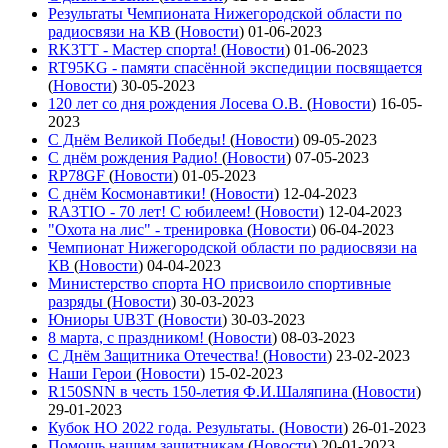
Результаты Чемпионата Нижегородской области по
радиосвязи на КВ
(
Новости
)
01-06-2023
RK3TT - Мастер спорта!
(
Новости
)
01-06-2023
RT95KG - памяти спасённой экспедиции посвящается
(
Новости
)
30-05-2023
120 лет со дня рождения Лосева О.В.
(
Новости
)
16-05-
2023
С Днём Великой Победы!
(
Новости
)
09-05-2023
С днём рождения Радио!
(
Новости
)
07-05-2023
RP78GF
(
Новости
)
01-05-2023
С днём Космонавтики!
(
Новости
)
12-04-2023
RA3TIO - 70 лет! С юбилеем!
(
Новости
)
12-04-2023
"Охота на лис" - тренировка
(
Новости
)
06-04-2023
Чемпионат Нижегородской области по радиосвязи на
КВ
(
Новости
)
04-04-2023
Министерство спорта НО присвоило спортивные
разряды
(
Новости
)
30-03-2023
Юниоры UB3T
(
Новости
)
30-03-2023
8 марта, с праздником!
(
Новости
)
08-03-2023
С Днём Защитника Отечества!
(
Новости
)
23-02-2023
Наши Герои
(
Новости
)
15-02-2023
R150SNN в честь 150-летия Ф.И.Шаляпина
(
Новости
)
29-01-2023
Кубок НО 2022 года. Результаты.
(
Новости
)
26-01-2023
Помощь нашим защитникам
(
Новости
)
20-01-2023