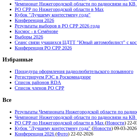
Чемпионат Нижегородской области по радиосвязи на КВ
РО СРР по Нижегородской области в Max
Кубок "Лучшему контестмену года"
Конференция 2026
Результаты выборов в РО СРР 2026 года
Космос - в Семёнове
Выборы 2026
Сеанс связи учащихся ЦДТТ "Юный автомобилист" с ко
Конференция РО СРР 2026
Избранные
Процедура оформления радиолюбительского позывного
Регистрируем РЭС в Роскомнадзоре
Список районов RDA
Список членов РО СРР
Все
Результаты Чемпионата Нижегородской области по радио
Чемпионат Нижегородской области по радиосвязи на КВ
РО СРР по Нижегородской области в Max
(
Новости
)
22-0
Кубок "Лучшему контестмену года"
(
Новости
)
09-03-2026
Конференция 2026
(
Фото
)
22-02-2026