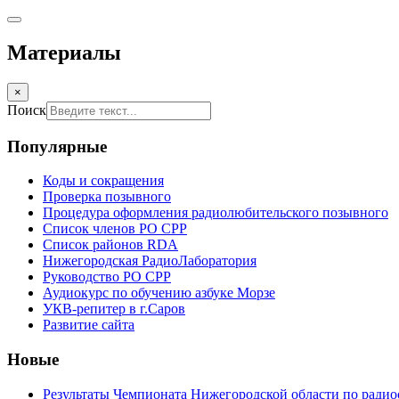
Материалы
×
Поиск
Популярные
Коды и сокращения
Проверка позывного
Процедура оформления радиолюбительского позывного
Список членов РО СРР
Список районов RDA
Нижегородская РадиоЛаборатория
Руководство РО СРР
Аудиокурс по обучению азбуке Морзе
УКВ-репитер в г.Саров
Развитие сайта
Новые
Результаты Чемпионата Нижегородской области по радио