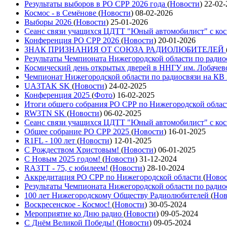
Результаты выборов в РО СРР 2026 года
(
Новости
)
22-02-
Космос - в Семёнове
(
Новости
)
08-02-2026
Выборы 2026
(
Новости
)
25-01-2026
Сеанс связи учащихся ЦДТТ "Юный автомобилист" с ко
Конференция РО СРР 2026
(
Новости
)
20-01-2026
ЗНАК ПРИЗНАНИЯ ОТ СОЮЗА РАДИОЛЮБИТЕЛЕЙ
Результаты Чемпионата Нижегородской области по радио
Космический день открытых дверей в ННГУ им. Лобачев
Чемпионат Нижегородской области по радиосвязи на КВ
UA3TAK SK
(
Новости
)
24-02-2025
Конференция 2025
(
Фото
)
16-02-2025
Итоги общего собрания РО СРР по Нижегородской облас
RW3TN SK
(
Новости
)
06-02-2025
Сеанс связи учащихся ЦДТТ "Юный автомобилист" с ко
Общее собрание РО СРР 2025
(
Новости
)
16-01-2025
R1FL - 100 лет
(
Новости
)
12-01-2025
С Рождеством Христовым!
(
Новости
)
06-01-2025
С Новым 2025 годом!
(
Новости
)
31-12-2024
RA3TT - 75, с юбилеем!
(
Новости
)
28-10-2024
Аккредитация РО СРР по Нижегородской области
(
Ново
Результаты Чемпионата Нижегородской области по радио
100 лет Нижегородскому Обществу Радиолюбителей
(
Нов
Воскресенское - Космос!
(
Новости
)
30-05-2024
Мероприятие ко Дню радио
(
Новости
)
09-05-2024
С Днём Великой Победы!
(
Новости
)
09-05-2024