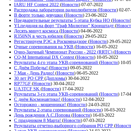
IARU HF Contest 2022
(
Новости
)
07-07-2022
Распродажа лаборатории радиолюбителя
(
Новости
)
02-07
В форте только девушки
(
Новости
)
23-06-2022
Предварительные результаты 5-этапа Кубка НО
(
Новости
YLпедиция на форт "Граф Милютин" Кронштадт
(
Новос
Десять минут космоса
(
Новости
)
04-06-2022
R350NN в честь юбилея
(
Новости
)
29-05-2022
Регистрируем РЭС в Роскомнадзоре
(
Новости
)
29-05-2022
Очные соревнования на УКВ
(
Новости
)
16-05-2022
Очно-Заочный Чемпионат России - 2022 (RRTC)
(
Новост
CQ-M International DX Contest
(
Новости
)
10-05-2022
Результаты 4-го этапа УКВ-соревнований
(
Новости
)
10-0
С Днём Победы!
(
Новости
)
09-05-2022
7 Мая - День Радио!
(
Новости
)
06-05-2022
30 лет РО СРР
(
Дипломы
)
30-04-2022
RP77GF
(
Новости
)
30-04-2022
UA3TCF SK
(
Новости
)
17-04-2022
Результаты 3-го этапа УКВ-соревнований
(
Новости
)
17-0
С днём Космонавтики!
(
Новости
)
12-04-2022
Осторожно - мошенники!
(
Новости
)
24-03-2022
Результаты 2-этапа соревнований
(
Новости
)
16-03-2022
День рождения А.С.Попова
(
Новости
)
16-03-2022
С праздником 8 Марта!
(
Новости
)
07-03-2022
Результаты отчетно-выборного собрания РО СРР
(
Новост
2 этап УКВ-соревнования
(
Новости
)
24-02-2022