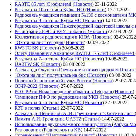
RA3TE 85 лет! С юбилеем!
(
Новости
)
23-11-2022
Результаты 10-го этапа Кубка НО
(
Новости
)
17-11-2022
Радиосвязь учащихся гимназии №136 с космонавтами М
Результаты 9-го этапа Кубка НО
(
Новости
)
14-10-2022
Радиосвязь учащихся Нижегородской кадетской школы 
Регистрация РЭС и ВЧУ - нюансы
(
Новости
)
22-09-2022
Коллективная радиостанция в КЮА
(
Новости
)
02-09-2022
"Охота на лис" сегодня
(
Новости
)
02-09-2022
RW3TC SK
(
Новости
)
30-08-2022
Олегу Ивановичу Архипову RW3TJ - 75 лет! С юбилеем!
Результаты 7-го этапа Кубка НО
(
Новости
)
19-08-2022
UA3TW SK
(
Новости
)
08-08-2022
Александр Окунев о Гречихине и нижегородском Полит
"Охота на лис" получилась на бис
(
Новости
)
03-08-2022
Почетный спортивный судья России
(
Новости
)
29-07-202
ОЗЧР-2022
(
Новости
)
27-07-2022
РО СРР по Нижегородской области в Telegram
(
Новости
)
Чемпионат ПФО по радиосвязи на УКВ
(
Новости
)
25-07-
Результаты 6-го этапа Кубка НО
(
Новости
)
22-07-2022
R3T в полях
(
Статьи
)
22-07-2022
Александр Шейнис об А. И. Гречихине и "Охоте на лис"
Памяти А.И. Гречихина UA3TZ
(
Статьи
)
14-07-2022
Использование двухрычажного манипулятора
(
Азбука Мо
Разговорник
(
Радиосвязь на КВ
)
14-07-2022
Соревнования "Партизанский радист"
(
Новости
)
11-07-2