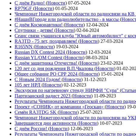
С днём Радио!
(
Новости
)
07-05-2024
RP79GF
(
Новости
)
01-05-2024
Чемпионат Нижегородской области по радиосвязи на КВ
#НашиВГороде или радиолюбительство - в массы
(
Новос
С днём Космонавтики!
(
Новости
)
12-04-2024
Спутники - детям!
(
Новости
)
02-04-2024
Сеанс связи учащихся клуба "Юный автомобилист" с ко
RA3TD - 75 лет, поздравляем!
(
Новости
)
27-03-2024
R165NN
(
Новости
)
19-03-2024
Russian DX Contest 2024
(
Новости
)
12-03-2024
Russian YL/OM Contest
(
Новости
)
08-03-2024
С днём защитника Отечества!
(
Новости
)
23-02-2024
120 лет со дня рождения В.П.Чкалова
(
Новости
)
01-02-20
Общее собрание РО СРР 2024
(
Новости
)
15-01-2024
С Новым 2024 Годом!
(
Новости
)
31-12-2023
105 лет НРЛ
(
Новости
)
02-12-2023
Экскурсия по нагревному стенду НИРФИ "Сура"
(
Статьи
Партизанский радист 2023
(
Новости
)
11-09-2023
Результаты Чемпионата Нижегородской области по ради
Проект «СОНИК» от компании «Геоскан»
(
Новости
)
19-0
Семён RA3TDG SK
(
Новости
)
25-07-2023
Чемпионат Нижегородской области по радиосвязи на У
Завершаются дни активности
(
Новости
)
10-07-2023
С днём России!
(
Новости
)
12-06-2023
Результаты Чемпионата Нижегородской области по ради