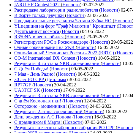
IARU HF Contest 2022
(
Новости
)
07-07-2022
Распродажа лаборатории радиолюбителя
(
Новости
)
02-07
В форте только девушки
(
Новости
)
23-06-2022
Предварительные результаты 5-этапа Кубка НО
(
Новости
YLпедиция на форт "Граф Милютин" Кронштадт
(
Новос
Десять минут космоса
(
Новости
)
04-06-2022
R350NN в честь юбилея
(
Новости
)
29-05-2022
Регистрируем РЭС в Роскомнадзоре
(
Новости
)
29-05-2022
Очные соревнования на УКВ
(
Новости
)
16-05-2022
Очно-Заочный Чемпионат России - 2022 (RRTC)
(
Новост
CQ-M International DX Contest
(
Новости
)
10-05-2022
Результаты 4-го этапа УКВ-соревнований
(
Новости
)
10-0
С Днём Победы!
(
Новости
)
09-05-2022
7 Мая - День Радио!
(
Новости
)
06-05-2022
30 лет РО СРР
(
Дипломы
)
30-04-2022
RP77GF
(
Новости
)
30-04-2022
UA3TCF SK
(
Новости
)
17-04-2022
Результаты 3-го этапа УКВ-соревнований
(
Новости
)
17-0
С днём Космонавтики!
(
Новости
)
12-04-2022
Осторожно - мошенники!
(
Новости
)
24-03-2022
Результаты 2-этапа соревнований
(
Новости
)
16-03-2022
День рождения А.С.Попова
(
Новости
)
16-03-2022
С праздником 8 Марта!
(
Новости
)
07-03-2022
Результаты отчетно-выборного собрания РО СРР
(
Новост
2 этап УКВ-соревнования
(
Новости
)
24-02-2022