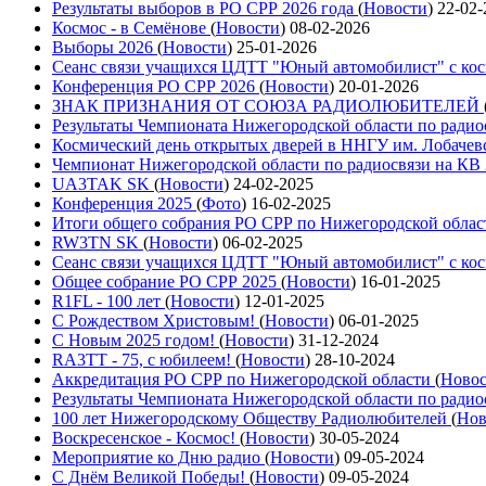
Результаты выборов в РО СРР 2026 года
(
Новости
)
22-02-
Космос - в Семёнове
(
Новости
)
08-02-2026
Выборы 2026
(
Новости
)
25-01-2026
Сеанс связи учащихся ЦДТТ "Юный автомобилист" с ко
Конференция РО СРР 2026
(
Новости
)
20-01-2026
ЗНАК ПРИЗНАНИЯ ОТ СОЮЗА РАДИОЛЮБИТЕЛЕЙ
Результаты Чемпионата Нижегородской области по радио
Космический день открытых дверей в ННГУ им. Лобачев
Чемпионат Нижегородской области по радиосвязи на КВ
UA3TAK SK
(
Новости
)
24-02-2025
Конференция 2025
(
Фото
)
16-02-2025
Итоги общего собрания РО СРР по Нижегородской облас
RW3TN SK
(
Новости
)
06-02-2025
Сеанс связи учащихся ЦДТТ "Юный автомобилист" с ко
Общее собрание РО СРР 2025
(
Новости
)
16-01-2025
R1FL - 100 лет
(
Новости
)
12-01-2025
С Рождеством Христовым!
(
Новости
)
06-01-2025
С Новым 2025 годом!
(
Новости
)
31-12-2024
RA3TT - 75, с юбилеем!
(
Новости
)
28-10-2024
Аккредитация РО СРР по Нижегородской области
(
Ново
Результаты Чемпионата Нижегородской области по радио
100 лет Нижегородскому Обществу Радиолюбителей
(
Нов
Воскресенское - Космос!
(
Новости
)
30-05-2024
Мероприятие ко Дню радио
(
Новости
)
09-05-2024
С Днём Великой Победы!
(
Новости
)
09-05-2024