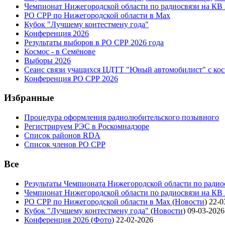
Чемпионат Нижегородской области по радиосвязи на КВ
РО СРР по Нижегородской области в Max
Кубок "Лучшему контестмену года"
Конференция 2026
Результаты выборов в РО СРР 2026 года
Космос - в Семёнове
Выборы 2026
Сеанс связи учащихся ЦДТТ "Юный автомобилист" с ко
Конференция РО СРР 2026
Избранные
Процедура оформления радиолюбительского позывного
Регистрируем РЭС в Роскомнадзоре
Список районов RDA
Список членов РО СРР
Все
Результаты Чемпионата Нижегородской области по радио
Чемпионат Нижегородской области по радиосвязи на КВ
РО СРР по Нижегородской области в Max
(
Новости
)
22-0
Кубок "Лучшему контестмену года"
(
Новости
)
09-03-2026
Конференция 2026
(
Фото
)
22-02-2026