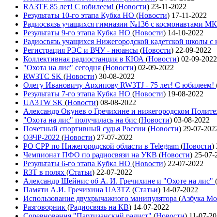
RA3TE 85 лет! С юбилеем!
(
Новости
)
23-11-2022
Результаты 10-го этапа Кубка НО
(
Новости
)
17-11-2022
Радиосвязь учащихся гимназии №136 с космонавтами М
Результаты 9-го этапа Кубка НО
(
Новости
)
14-10-2022
Радиосвязь учащихся Нижегородской кадетской школы 
Регистрация РЭС и ВЧУ - нюансы
(
Новости
)
22-09-2022
Коллективная радиостанция в КЮА
(
Новости
)
02-09-2022
"Охота на лис" сегодня
(
Новости
)
02-09-2022
RW3TC SK
(
Новости
)
30-08-2022
Олегу Ивановичу Архипову RW3TJ - 75 лет! С юбилеем!
Результаты 7-го этапа Кубка НО
(
Новости
)
19-08-2022
UA3TW SK
(
Новости
)
08-08-2022
Александр Окунев о Гречихине и нижегородском Полит
"Охота на лис" получилась на бис
(
Новости
)
03-08-2022
Почетный спортивный судья России
(
Новости
)
29-07-202
ОЗЧР-2022
(
Новости
)
27-07-2022
РО СРР по Нижегородской области в Telegram
(
Новости
)
Чемпионат ПФО по радиосвязи на УКВ
(
Новости
)
25-07-
Результаты 6-го этапа Кубка НО
(
Новости
)
22-07-2022
R3T в полях
(
Статьи
)
22-07-2022
Александр Шейнис об А. И. Гречихине и "Охоте на лис"
Памяти А.И. Гречихина UA3TZ
(
Статьи
)
14-07-2022
Использование двухрычажного манипулятора
(
Азбука Мо
Разговорник
(
Радиосвязь на КВ
)
14-07-2022
Соревнования "Партизанский радист"
(
Новости
)
11-07-2