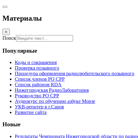
Материалы
×
Поиск
Популярные
Коды и сокращения
Проверка позывного
Процедура оформления радиолюбительского позывного
Список членов РО СРР
Список районов RDA
Нижегородская РадиоЛаборатория
Руководство РО СРР
Аудиокурс по обучению азбуке Морзе
УКВ-репитер в г.Саров
Развитие сайта
Новые
Результаты Чемпионата Нижегородской области по радио