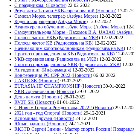
С праздником!
(
Новости
)
22-02-2022
Результаты 1-этапа УКВ-соревнований
(
Новости
)
17-02-2
Самюэл Морзе, телеграф
(
Азбука Морзе
)
12-02-2022
Коды и сокращения
(
Азбука Морзе
)
12-02-2022
Аудиокурс по обучению азбуке Морзе
(
Азбука Морзе
)
12-
Самоучитель кода Морзе - Пахомов В.А. UA3AO
(
Азбука
Полосы частот УКВ
(
Радиосвязь на УКВ
)
12-02-2022
Полосы частот КВ
(
Радиосвязь на КВ
)
12-02-2022
Начинающим коротковолновикам
(
Радиосвязь на КВ
)
12-
Прогноз прохождения на КВ
(
Радиосвязь на КВ
)
12-02-20
УКВ-соревнования
(
Радиосвязь на УКВ
)
12-02-2022
Прогноз прохождения на УКВ
(
Радиосвязь на УКВ
)
12-02
Антидопинг
(
Информация
)
12-02-2022
Конференция РО СРР 2022
(
Новости
)
06-02-2022
UA3TE SK
(
Новости
)
03-02-2022
EURASIA HF CHAMPIONSHIP
(
Новости
)
30-01-2022
УКВ-соревнования
(
Новости
)
29-01-2022
День памяти
(
Новости
)
28-01-2022
RV3T SK
(
Новости
)
01-01-2022
С Новым Годом и Рождеством, 2022 !
(
Новости
)
29-12-20
2021 год - год Cпорта!
(
Новости
)
29-12-2021
Вспоминая друзей
(
Новости
)
24-12-2021
Юные радисты
(
Новости
)
24-12-2021
RK3TD Сергей Зимин - Мастер спорта России! Поздравл