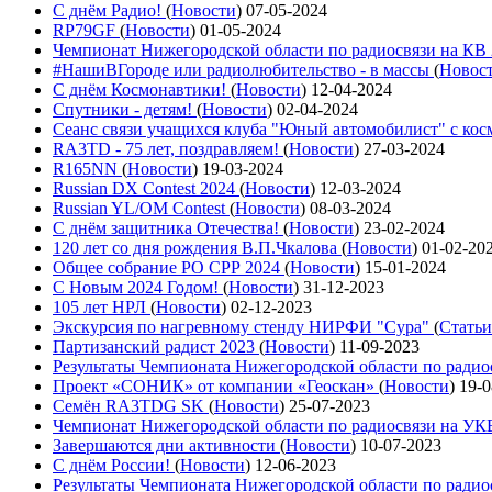
С днём Радио!
(
Новости
)
07-05-2024
RP79GF
(
Новости
)
01-05-2024
Чемпионат Нижегородской области по радиосвязи на КВ
#НашиВГороде или радиолюбительство - в массы
(
Новос
С днём Космонавтики!
(
Новости
)
12-04-2024
Спутники - детям!
(
Новости
)
02-04-2024
Сеанс связи учащихся клуба "Юный автомобилист" с ко
RA3TD - 75 лет, поздравляем!
(
Новости
)
27-03-2024
R165NN
(
Новости
)
19-03-2024
Russian DX Contest 2024
(
Новости
)
12-03-2024
Russian YL/OM Contest
(
Новости
)
08-03-2024
С днём защитника Отечества!
(
Новости
)
23-02-2024
120 лет со дня рождения В.П.Чкалова
(
Новости
)
01-02-20
Общее собрание РО СРР 2024
(
Новости
)
15-01-2024
С Новым 2024 Годом!
(
Новости
)
31-12-2023
105 лет НРЛ
(
Новости
)
02-12-2023
Экскурсия по нагревному стенду НИРФИ "Сура"
(
Статьи
Партизанский радист 2023
(
Новости
)
11-09-2023
Результаты Чемпионата Нижегородской области по ради
Проект «СОНИК» от компании «Геоскан»
(
Новости
)
19-0
Семён RA3TDG SK
(
Новости
)
25-07-2023
Чемпионат Нижегородской области по радиосвязи на У
Завершаются дни активности
(
Новости
)
10-07-2023
С днём России!
(
Новости
)
12-06-2023
Результаты Чемпионата Нижегородской области по ради