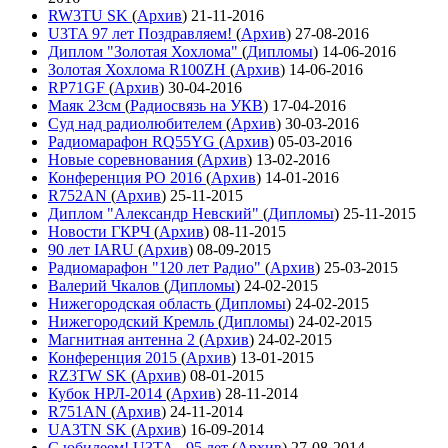
RW3TU SK
(
Архив
)
21-11-2016
U3TA 97 лет Поздравляем!
(
Архив
)
27-08-2016
Диплом "Золотая Хохлома"
(
Дипломы
)
14-06-2016
Золотая Хохлома R100ZH
(
Архив
)
14-06-2016
RP71GF
(
Архив
)
30-04-2016
Маяк 23см
(
Радиосвязь на УКВ
)
17-04-2016
Суд над радиолюбителем
(
Архив
)
30-03-2016
Радиомарафон RQ55YG
(
Архив
)
05-03-2016
Новые соревнования
(
Архив
)
13-02-2016
Конференция РО 2016
(
Архив
)
14-01-2016
R752AN
(
Архив
)
25-11-2015
Диплом "Александр Невский"
(
Дипломы
)
25-11-2015
Новости ГКРЧ
(
Архив
)
08-11-2015
90 лет IARU
(
Архив
)
08-09-2015
Радиомарафон "120 лет Радио"
(
Архив
)
25-03-2015
Валерий Чкалов
(
Дипломы
)
24-02-2015
Нижегородская область
(
Дипломы
)
24-02-2015
Нижегородский Кремль
(
Дипломы
)
24-02-2015
Магнитная антенна 2
(
Архив
)
24-02-2015
Конференция 2015
(
Архив
)
13-01-2015
RZ3TW SK
(
Архив
)
08-01-2015
Кубок НРЛ-2014
(
Архив
)
28-11-2014
R751AN
(
Архив
)
24-11-2014
UA3TN SK
(
Архив
)
16-09-2014
С юбилеем! U3TA - 95 лет
(
Архив
)
27-08-2014