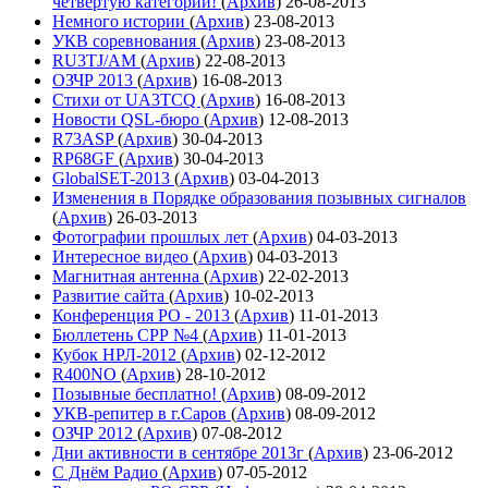
четвёртую категории!
(
Архив
)
26-08-2013
Немного истории
(
Архив
)
23-08-2013
УКВ соревнования
(
Архив
)
23-08-2013
RU3TJ/AM
(
Архив
)
22-08-2013
ОЗЧР 2013
(
Архив
)
16-08-2013
Стихи от UA3TCQ
(
Архив
)
16-08-2013
Новости QSL-бюро
(
Архив
)
12-08-2013
R73ASP
(
Архив
)
30-04-2013
RP68GF
(
Архив
)
30-04-2013
GlobalSET-2013
(
Архив
)
03-04-2013
Изменения в Порядке образования позывных сигналов
(
Архив
)
26-03-2013
Фотографии прошлых лет
(
Архив
)
04-03-2013
Интересное видео
(
Архив
)
04-03-2013
Магнитная антенна
(
Архив
)
22-02-2013
Развитие сайта
(
Архив
)
10-02-2013
Конференция РО - 2013
(
Архив
)
11-01-2013
Бюллетень СРР №4
(
Архив
)
11-01-2013
Кубок НРЛ-2012
(
Архив
)
02-12-2012
R400NO
(
Архив
)
28-10-2012
Позывные бесплатно!
(
Архив
)
08-09-2012
УКВ-репитер в г.Саров
(
Архив
)
08-09-2012
ОЗЧР 2012
(
Архив
)
07-08-2012
Дни активности в сентябре 2013г
(
Архив
)
23-06-2012
С Днём Радио
(
Архив
)
07-05-2012