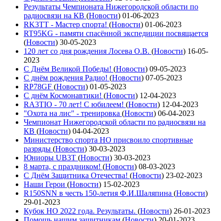
Результаты Чемпионата Нижегородской области по
радиосвязи на КВ
(
Новости
)
01-06-2023
RK3TT - Мастер спорта!
(
Новости
)
01-06-2023
RT95KG - памяти спасённой экспедиции посвящается
(
Новости
)
30-05-2023
120 лет со дня рождения Лосева О.В.
(
Новости
)
16-05-
2023
С Днём Великой Победы!
(
Новости
)
09-05-2023
С днём рождения Радио!
(
Новости
)
07-05-2023
RP78GF
(
Новости
)
01-05-2023
С днём Космонавтики!
(
Новости
)
12-04-2023
RA3TIO - 70 лет! С юбилеем!
(
Новости
)
12-04-2023
"Охота на лис" - тренировка
(
Новости
)
06-04-2023
Чемпионат Нижегородской области по радиосвязи на
КВ
(
Новости
)
04-04-2023
Министерство спорта НО присвоило спортивные
разряды
(
Новости
)
30-03-2023
Юниоры UB3T
(
Новости
)
30-03-2023
8 марта, с праздником!
(
Новости
)
08-03-2023
С Днём Защитника Отечества!
(
Новости
)
23-02-2023
Наши Герои
(
Новости
)
15-02-2023
R150SNN в честь 150-летия Ф.И.Шаляпина
(
Новости
)
29-01-2023
Кубок НО 2022 года. Результаты.
(
Новости
)
26-01-2023
Помощь нашим защитникам
(
Новости
)
20-01-2023