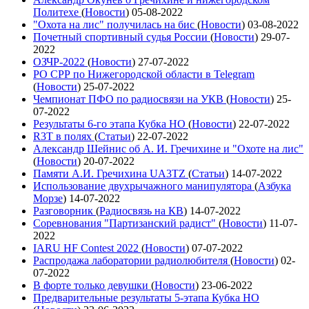
Политехе
(
Новости
)
05-08-2022
"Охота на лис" получилась на бис
(
Новости
)
03-08-2022
Почетный спортивный судья России
(
Новости
)
29-07-
2022
ОЗЧР-2022
(
Новости
)
27-07-2022
РО СРР по Нижегородской области в Telegram
(
Новости
)
25-07-2022
Чемпионат ПФО по радиосвязи на УКВ
(
Новости
)
25-
07-2022
Результаты 6-го этапа Кубка НО
(
Новости
)
22-07-2022
R3T в полях
(
Статьи
)
22-07-2022
Александр Шейнис об А. И. Гречихине и "Охоте на лис"
(
Новости
)
20-07-2022
Памяти А.И. Гречихина UA3TZ
(
Статьи
)
14-07-2022
Использование двухрычажного манипулятора
(
Азбука
Морзе
)
14-07-2022
Разговорник
(
Радиосвязь на КВ
)
14-07-2022
Соревнования "Партизанский радист"
(
Новости
)
11-07-
2022
IARU HF Contest 2022
(
Новости
)
07-07-2022
Распродажа лаборатории радиолюбителя
(
Новости
)
02-
07-2022
В форте только девушки
(
Новости
)
23-06-2022
Предварительные результаты 5-этапа Кубка НО