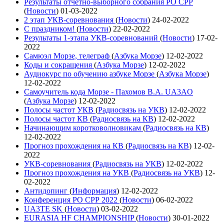
Результаты отчетно-выборного собрания РО СРР
(
Новости
)
01-03-2022
2 этап УКВ-соревнования
(
Новости
)
24-02-2022
С праздником!
(
Новости
)
22-02-2022
Результаты 1-этапа УКВ-соревнований
(
Новости
)
17-02-
2022
Самюэл Морзе, телеграф
(
Азбука Морзе
)
12-02-2022
Коды и сокращения
(
Азбука Морзе
)
12-02-2022
Аудиокурс по обучению азбуке Морзе
(
Азбука Морзе
)
12-02-2022
Самоучитель кода Морзе - Пахомов В.А. UA3AO
(
Азбука Морзе
)
12-02-2022
Полосы частот УКВ
(
Радиосвязь на УКВ
)
12-02-2022
Полосы частот КВ
(
Радиосвязь на КВ
)
12-02-2022
Начинающим коротковолновикам
(
Радиосвязь на КВ
)
12-02-2022
Прогноз прохождения на КВ
(
Радиосвязь на КВ
)
12-02-
2022
УКВ-соревнования
(
Радиосвязь на УКВ
)
12-02-2022
Прогноз прохождения на УКВ
(
Радиосвязь на УКВ
)
12-
02-2022
Антидопинг
(
Информация
)
12-02-2022
Конференция РО СРР 2022
(
Новости
)
06-02-2022
UA3TE SK
(
Новости
)
03-02-2022
EURASIA HF CHAMPIONSHIP
(
Новости
)
30-01-2022