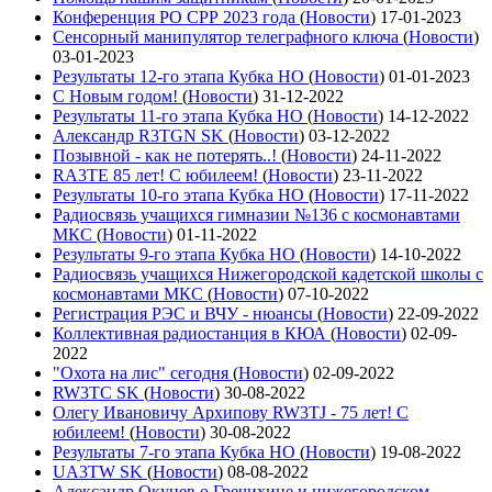
Конференция РО СРР 2023 года
(
Новости
)
17-01-2023
Сенсорный манипулятор телеграфного ключа
(
Новости
)
03-01-2023
Результаты 12-го этапа Кубка НО
(
Новости
)
01-01-2023
С Новым годом!
(
Новости
)
31-12-2022
Результаты 11-го этапа Кубка НО
(
Новости
)
14-12-2022
Александр R3TGN SK
(
Новости
)
03-12-2022
Позывной - как не потерять..!
(
Новости
)
24-11-2022
RA3TE 85 лет! С юбилеем!
(
Новости
)
23-11-2022
Результаты 10-го этапа Кубка НО
(
Новости
)
17-11-2022
Радиосвязь учащихся гимназии №136 с космонавтами
МКС
(
Новости
)
01-11-2022
Результаты 9-го этапа Кубка НО
(
Новости
)
14-10-2022
Радиосвязь учащихся Нижегородской кадетской школы с
космонавтами МКС
(
Новости
)
07-10-2022
Регистрация РЭС и ВЧУ - нюансы
(
Новости
)
22-09-2022
Коллективная радиостанция в КЮА
(
Новости
)
02-09-
2022
"Охота на лис" сегодня
(
Новости
)
02-09-2022
RW3TC SK
(
Новости
)
30-08-2022
Олегу Ивановичу Архипову RW3TJ - 75 лет! С
юбилеем!
(
Новости
)
30-08-2022
Результаты 7-го этапа Кубка НО
(
Новости
)
19-08-2022
UA3TW SK
(
Новости
)
08-08-2022
Александр Окунев о Гречихине и нижегородском