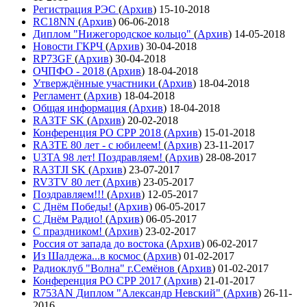
Регистрация РЭС
(
Архив
)
15-10-2018
RC18NN
(
Архив
)
06-06-2018
Диплом "Нижегородское кольцо"
(
Архив
)
14-05-2018
Новости ГКРЧ
(
Архив
)
30-04-2018
RP73GF
(
Архив
)
30-04-2018
ОЧПФО - 2018
(
Архив
)
18-04-2018
Утверждённые участники
(
Архив
)
18-04-2018
Регламент
(
Архив
)
18-04-2018
Общая информация
(
Архив
)
18-04-2018
RA3TF SK
(
Архив
)
20-02-2018
Конференция РО СРР 2018
(
Архив
)
15-01-2018
RA3TE 80 лет - с юбилеем!
(
Архив
)
23-11-2017
U3TA 98 лет! Поздравляем!
(
Архив
)
28-08-2017
RA3TJI SK
(
Архив
)
23-07-2017
RV3TV 80 лет
(
Архив
)
23-05-2017
Поздравляем!!!
(
Архив
)
12-05-2017
С Днём Победы!
(
Архив
)
06-05-2017
С Днём Радио!
(
Архив
)
06-05-2017
С праздником!
(
Архив
)
23-02-2017
Россия от запада до востока
(
Архив
)
06-02-2017
Из Шалдежа...в космос
(
Архив
)
01-02-2017
Радиоклуб "Волна" г.Семёнов
(
Архив
)
01-02-2017
Конференция РО СРР 2017
(
Архив
)
21-01-2017
R753AN Диплом "Александр Невский"
(
Архив
)
26-11-
2016