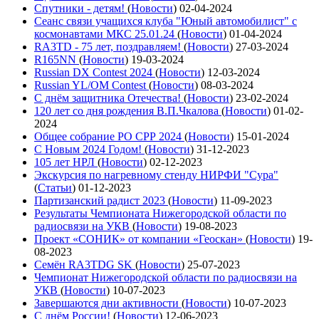
Спутники - детям!
(
Новости
)
02-04-2024
Сеанс связи учащихся клуба "Юный автомобилист" с
космонавтами МКС 25.01.24
(
Новости
)
01-04-2024
RA3TD - 75 лет, поздравляем!
(
Новости
)
27-03-2024
R165NN
(
Новости
)
19-03-2024
Russian DX Contest 2024
(
Новости
)
12-03-2024
Russian YL/OM Contest
(
Новости
)
08-03-2024
С днём защитника Отечества!
(
Новости
)
23-02-2024
120 лет со дня рождения В.П.Чкалова
(
Новости
)
01-02-
2024
Общее собрание РО СРР 2024
(
Новости
)
15-01-2024
С Новым 2024 Годом!
(
Новости
)
31-12-2023
105 лет НРЛ
(
Новости
)
02-12-2023
Экскурсия по нагревному стенду НИРФИ "Сура"
(
Статьи
)
01-12-2023
Партизанский радист 2023
(
Новости
)
11-09-2023
Результаты Чемпионата Нижегородской области по
радиосвязи на УКВ
(
Новости
)
19-08-2023
Проект «СОНИК» от компании «Геоскан»
(
Новости
)
19-
08-2023
Семён RA3TDG SK
(
Новости
)
25-07-2023
Чемпионат Нижегородской области по радиосвязи на
УКВ
(
Новости
)
10-07-2023
Завершаются дни активности
(
Новости
)
10-07-2023
С днём России!
(
Новости
)
12-06-2023