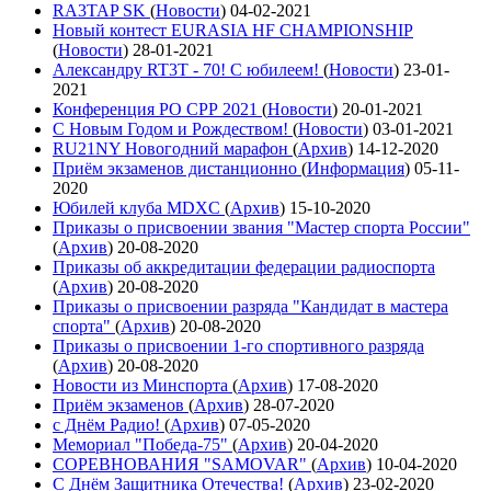
RA3TAP SK
(
Новости
)
04-02-2021
Новый контест EURASIA HF CHAMPIONSHIP
(
Новости
)
28-01-2021
Александру RT3T - 70! С юбилеем!
(
Новости
)
23-01-
2021
Конференция РО СРР 2021
(
Новости
)
20-01-2021
С Новым Годом и Рождеством!
(
Новости
)
03-01-2021
RU21NY Новогодний марафон
(
Архив
)
14-12-2020
Приём экзаменов дистанционно
(
Информация
)
05-11-
2020
Юбилей клуба MDXC
(
Архив
)
15-10-2020
Приказы о присвоении звания "Мастер спорта России"
(
Архив
)
20-08-2020
Приказы об аккредитации федерации радиоспорта
(
Архив
)
20-08-2020
Приказы о присвоении разряда "Кандидат в мастера
спорта"
(
Архив
)
20-08-2020
Приказы о присвоении 1-го спортивного разряда
(
Архив
)
20-08-2020
Новости из Минспорта
(
Архив
)
17-08-2020
Приём экзаменов
(
Архив
)
28-07-2020
с Днём Радио!
(
Архив
)
07-05-2020
Мемориал "Победа-75"
(
Архив
)
20-04-2020
СОРЕВНОВАНИЯ "SAMOVAR"
(
Архив
)
10-04-2020
С Днём Защитника Отечества!
(
Архив
)
23-02-2020