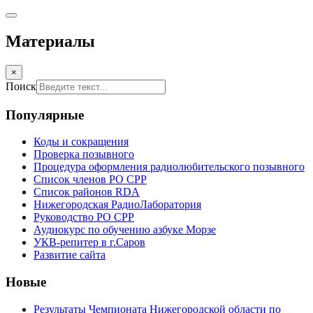
Материалы
×
Поиск
Популярные
Коды и сокращения
Проверка позывного
Процедура оформления радиолюбительского позывного
Список членов РО СРР
Список районов RDA
Нижегородская РадиоЛаборатория
Руководство РО СРР
Аудиокурс по обучению азбуке Морзе
УКВ-репитер в г.Саров
Развитие сайта
Новые
Результаты Чемпионата Нижегородской области по