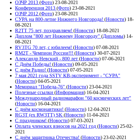
ОЗЧР 2013
(
Фото
)
23-08-2021
Конференция 2013
(
Фото
)
23-08-2021
ОЗЧР 2012
(
Фото
)
23-08-2021
СУРА на 800-летие Нижнего Новгорода!
(
Новости
)
18-
08-2021
R2TT 75 лет, поздравляем!
(
Новости
)
18-08-2021
Диплом "800 лет Нижнему Новгороду"
(
Дипломы
)
14-
08-2021
RV3TG 70 лет, с юбилеем!
(
Новости
)
07-08-2021
RM2T - Чемпион России!!!
(
Новости
)
30-07-2021
Александр Невский - 800 лет
(
Новости
)
07-06-2021
С Днём Победы!
(
Новости
)
09-05-2021
C днём Радио!
(
Новости
)
07-05-2021
7 мая 2021 года SSTV КВ-эксперимент - "СУРА"
(
Новости
)
04-05-2021
Мемориал "Победа-76"
(
Новости
)
23-04-2021
Полезные ссылки
(
Информация
)
16-04-2021
Международный радиомарафон "60 космических лет"
(
Новости
)
16-04-2021
С днём космонавтики!
(
Новости
)
12-04-2021
RG3T (ex RW3TT) SK
(
Новости
)
11-04-2021
С праздником!
(
Новости
)
07-03-2021
Оплата членских взносов на 2021 год
(
Новости
)
25-02-
2021
С днём защитника Отечества!
(
Новости
)
23-02-2021