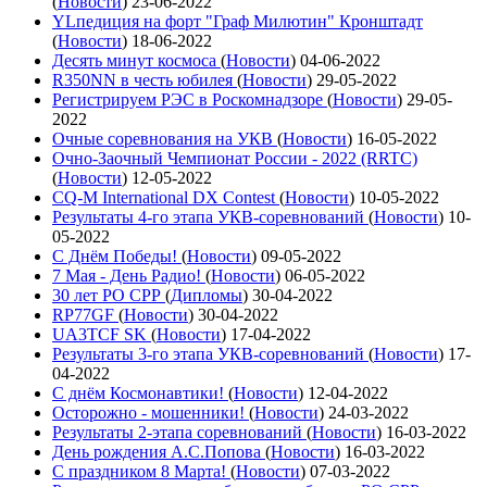
(
Новости
)
23-06-2022
YLпедиция на форт "Граф Милютин" Кронштадт
(
Новости
)
18-06-2022
Десять минут космоса
(
Новости
)
04-06-2022
R350NN в честь юбилея
(
Новости
)
29-05-2022
Регистрируем РЭС в Роскомнадзоре
(
Новости
)
29-05-
2022
Очные соревнования на УКВ
(
Новости
)
16-05-2022
Очно-Заочный Чемпионат России - 2022 (RRTC)
(
Новости
)
12-05-2022
CQ-M International DX Contest
(
Новости
)
10-05-2022
Результаты 4-го этапа УКВ-соревнований
(
Новости
)
10-
05-2022
С Днём Победы!
(
Новости
)
09-05-2022
7 Мая - День Радио!
(
Новости
)
06-05-2022
30 лет РО СРР
(
Дипломы
)
30-04-2022
RP77GF
(
Новости
)
30-04-2022
UA3TCF SK
(
Новости
)
17-04-2022
Результаты 3-го этапа УКВ-соревнований
(
Новости
)
17-
04-2022
С днём Космонавтики!
(
Новости
)
12-04-2022
Осторожно - мошенники!
(
Новости
)
24-03-2022
Результаты 2-этапа соревнований
(
Новости
)
16-03-2022
День рождения А.С.Попова
(
Новости
)
16-03-2022
С праздником 8 Марта!
(
Новости
)
07-03-2022