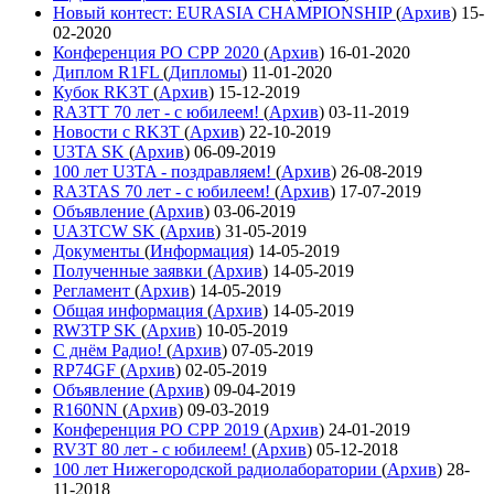
Новый контест: EURASIA CHAMPIONSHIP
(
Архив
)
15-
02-2020
Конференция РО СРР 2020
(
Архив
)
16-01-2020
Диплом R1FL
(
Дипломы
)
11-01-2020
Кубок RK3T
(
Архив
)
15-12-2019
RA3TT 70 лет - с юбилеем!
(
Архив
)
03-11-2019
Новости с RK3T
(
Архив
)
22-10-2019
U3TA SK
(
Архив
)
06-09-2019
100 лет U3TA - поздравляем!
(
Архив
)
26-08-2019
RA3TAS 70 лет - с юбилеем!
(
Архив
)
17-07-2019
Объявление
(
Архив
)
03-06-2019
UA3TCW SK
(
Архив
)
31-05-2019
Документы
(
Информация
)
14-05-2019
Полученные заявки
(
Архив
)
14-05-2019
Регламент
(
Архив
)
14-05-2019
Общая информация
(
Архив
)
14-05-2019
RW3TP SK
(
Архив
)
10-05-2019
С днём Радио!
(
Архив
)
07-05-2019
RP74GF
(
Архив
)
02-05-2019
Объявление
(
Архив
)
09-04-2019
R160NN
(
Архив
)
09-03-2019
Конференция РО СРР 2019
(
Архив
)
24-01-2019
RV3T 80 лет - с юбилеем!
(
Архив
)
05-12-2018
100 лет Нижегородской радиолаборатории
(
Архив
)
28-
11-2018