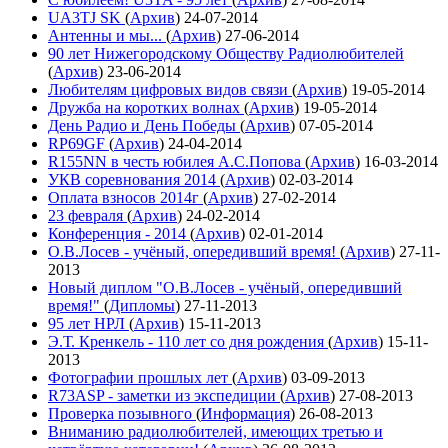
UA3TJ SK
(
Архив
)
24-07-2014
Антенны и мы...
(
Архив
)
27-06-2014
90 лет Нижегородскому Обществу Радиолюбителей
(
Архив
)
23-06-2014
Любителям цифровых видов связи
(
Архив
)
19-05-2014
Дружба на коротких волнах
(
Архив
)
19-05-2014
День Радио и День Победы
(
Архив
)
07-05-2014
RP69GF
(
Архив
)
24-04-2014
R155NN в честь юбилея А.С.Попова
(
Архив
)
16-03-2014
УКВ соревнования 2014
(
Архив
)
02-03-2014
Оплата взносов 2014г
(
Архив
)
27-02-2014
23 февраля
(
Архив
)
24-02-2014
Конференция - 2014
(
Архив
)
02-01-2014
О.В.Лосев - учёный, опередивший время!
(
Архив
)
27-11-
2013
Новый диплом "О.В.Лосев - учёный, опередивший
время!"
(
Дипломы
)
27-11-2013
95 лет НРЛ
(
Архив
)
15-11-2013
Э.Т. Кренкель - 110 лет со дня рождения
(
Архив
)
15-11-
2013
Фотографии прошлых лет
(
Архив
)
03-09-2013
R73ASP - заметки из экспедиции
(
Архив
)
27-08-2013
Проверка позывного
(
Информация
)
26-08-2013
Вниманию радиолюбителей, имеющих третью и