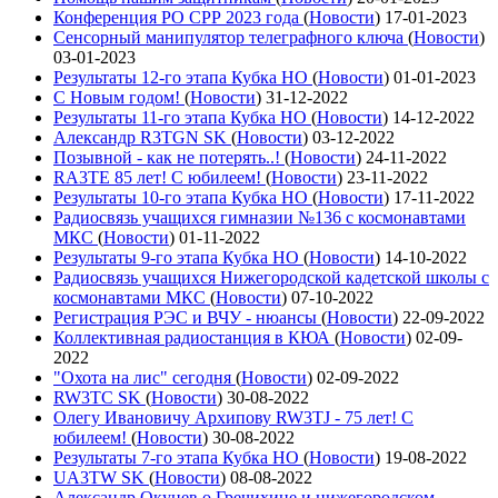
Конференция РО СРР 2023 года
(
Новости
)
17-01-2023
Сенсорный манипулятор телеграфного ключа
(
Новости
)
03-01-2023
Результаты 12-го этапа Кубка НО
(
Новости
)
01-01-2023
С Новым годом!
(
Новости
)
31-12-2022
Результаты 11-го этапа Кубка НО
(
Новости
)
14-12-2022
Александр R3TGN SK
(
Новости
)
03-12-2022
Позывной - как не потерять..!
(
Новости
)
24-11-2022
RA3TE 85 лет! С юбилеем!
(
Новости
)
23-11-2022
Результаты 10-го этапа Кубка НО
(
Новости
)
17-11-2022
Радиосвязь учащихся гимназии №136 с космонавтами
МКС
(
Новости
)
01-11-2022
Результаты 9-го этапа Кубка НО
(
Новости
)
14-10-2022
Радиосвязь учащихся Нижегородской кадетской школы с
космонавтами МКС
(
Новости
)
07-10-2022
Регистрация РЭС и ВЧУ - нюансы
(
Новости
)
22-09-2022
Коллективная радиостанция в КЮА
(
Новости
)
02-09-
2022
"Охота на лис" сегодня
(
Новости
)
02-09-2022
RW3TC SK
(
Новости
)
30-08-2022
Олегу Ивановичу Архипову RW3TJ - 75 лет! С
юбилеем!
(
Новости
)
30-08-2022
Результаты 7-го этапа Кубка НО
(
Новости
)
19-08-2022
UA3TW SK
(
Новости
)
08-08-2022
Александр Окунев о Гречихине и нижегородском