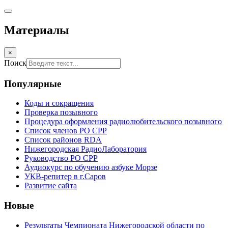
Материалы
×
Поиск
Популярные
Коды и сокращения
Проверка позывного
Процедура оформления радиолюбительского позывного
Список членов РО СРР
Список районов RDA
Нижегородская РадиоЛаборатория
Руководство РО СРР
Аудиокурс по обучению азбуке Морзе
УКВ-репитер в г.Саров
Развитие сайта
Новые
Результаты Чемпионата Нижегородской области по