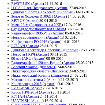
RW3TU SK
(
Архив
)
21-11-2016
U3TA 97 лет Поздравляем!
(
Архив
)
27-08-2016
Диплом "Золотая Хохлома"
(
Дипломы
)
14-06-2016
Золотая Хохлома R100ZH
(
Архив
)
14-06-2016
RP71GF
(
Архив
)
30-04-2016
Маяк 23см
(
Радиосвязь на УКВ
)
17-04-2016
Суд над радиолюбителем
(
Архив
)
30-03-2016
Радиомарафон RQ55YG
(
Архив
)
05-03-2016
Новые соревнования
(
Архив
)
13-02-2016
Конференция РО 2016
(
Архив
)
14-01-2016
R752AN
(
Архив
)
25-11-2015
Диплом "Александр Невский"
(
Дипломы
)
25-11-2015
Новости ГКРЧ
(
Архив
)
08-11-2015
90 лет IARU
(
Архив
)
08-09-2015
Радиомарафон "120 лет Радио"
(
Архив
)
25-03-2015
Валерий Чкалов
(
Дипломы
)
24-02-2015
Нижегородская область
(
Дипломы
)
24-02-2015
Нижегородский Кремль
(
Дипломы
)
24-02-2015
Магнитная антенна 2
(
Архив
)
24-02-2015
Конференция 2015
(
Архив
)
13-01-2015
RZ3TW SK
(
Архив
)
08-01-2015
Кубок НРЛ-2014
(
Архив
)
28-11-2014
R751AN
(
Архив
)
24-11-2014
UA3TN SK
(
Архив
)
16-09-2014
С юбилеем! U3TA - 95 лет
(
Архив
)
27-08-2014