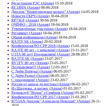
Регистрация РЭС
(
Архив
)
15-10-2018
RC18NN
(
Архив
)
06-06-2018
Диплом "Нижегородское кольцо"
(
Архив
)
14-05-2018
Новости ГКРЧ
(
Архив
)
30-04-2018
RP73GF
(
Архив
)
30-04-2018
ОЧПФО - 2018
(
Архив
)
18-04-2018
Утверждённые участники
(
Архив
)
18-04-2018
Регламент
(
Архив
)
18-04-2018
Общая информация
(
Архив
)
18-04-2018
RA3TF SK
(
Архив
)
20-02-2018
Конференция РО СРР 2018
(
Архив
)
15-01-2018
RA3TE 80 лет - с юбилеем!
(
Архив
)
23-11-2017
U3TA 98 лет! Поздравляем!
(
Архив
)
28-08-2017
RA3TJI SK
(
Архив
)
23-07-2017
RV3TV 80 лет
(
Архив
)
23-05-2017
Поздравляем!!!
(
Архив
)
12-05-2017
С Днём Победы!
(
Архив
)
06-05-2017
С Днём Радио!
(
Архив
)
06-05-2017
С праздником!
(
Архив
)
23-02-2017
Россия от запада до востока
(
Архив
)
06-02-2017
Из Шалдежа...в космос
(
Архив
)
01-02-2017
Радиоклуб "Волна" г.Семёнов
(
Архив
)
01-02-2017
Конференция РО СРР 2017
(
Архив
)
21-01-2017
R753AN Диплом "Александр Невский"
(
Архив
)
26-11-
2016