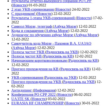
Результаты отчетно-выборного собрания РО СРР
(
Новости
)
01-03-2022
2 этап УКВ-соревнования
(
Новости
)
24-02-2022
С праздником!
(
Новости
)
22-02-2022
Результаты 1-этапа УКВ-соревнований
(
Новости
)
17-02-
2022
Самюэл Морзе, телеграф
(
Азбука Морзе
)
12-02-2022
Коды и сокращения
(
Азбука Морзе
)
12-02-2022
Аудиокурс по обучению азбуке Морзе
(
Азбука Морзе
)
12-02-2022
Самоучитель кода Морзе - Пахомов В.А. UA3AO
(
Азбука Морзе
)
12-02-2022
Полосы частот УКВ
(
Радиосвязь на УКВ
)
12-02-2022
Полосы частот КВ
(
Радиосвязь на КВ
)
12-02-2022
Начинающим коротковолновикам
(
Радиосвязь на КВ
)
12-02-2022
Прогноз прохождения на КВ
(
Радиосвязь на КВ
)
12-02-
2022
УКВ-соревнования
(
Радиосвязь на УКВ
)
12-02-2022
Прогноз прохождения на УКВ
(
Радиосвязь на УКВ
)
12-
02-2022
Антидопинг
(
Информация
)
12-02-2022
Конференция РО СРР 2022
(
Новости
)
06-02-2022
UA3TE SK
(
Новости
)
03-02-2022
EURASIA HF CHAMPIONSHIP
(
Новости
)
30-01-2022