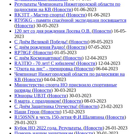
Результаты Чемпионата Нижегородской области по
радиосвязи на КВ
(
Новости
)
01-06-2023
RK3TT - Мастер спорта!
(
Новости
)
01-06-2023
RT95KG - памяти спасённой экспедиции посвящается
(
Новости
)
30-05-2023
120 лет со дня рождения Лосева О.В.
(
Новости
)
16-05-
2023
С Днём Великой Победы!
(
Новости
)
09-05-2023
С днём рождения Радио!
(
Новости
)
07-05-2023
RP78GF
(
Новости
)
01-05-2023
С днём Космонавтики!
(
Новости
)
12-04-2023
RA3TIO - 70 лет! С юбилеем!
(
Новости
)
12-04-2023
"Охота на лис" - тренировка
(
Новости
)
06-04-2023
Чемпионат Нижегородской области по радиосвязи на
КВ
(
Новости
)
04-04-2023
Министерство спорта НО присвоило спортивные
разряды
(
Новости
)
30-03-2023
Юниоры UB3T
(
Новости
)
30-03-2023
8 марта, с праздником!
(
Новости
)
08-03-2023
С Днём Защитника Отечества!
(
Новости
)
23-02-2023
Наши Герои
(
Новости
)
15-02-2023
R150SNN в честь 150-летия Ф.И.Шаляпина
(
Новости
)
29-01-2023
Кубок НО 2022 года. Результаты.
(
Новости
)
26-01-2023
Помощь нашим защитникам
(
Новости
)
20-01-2023