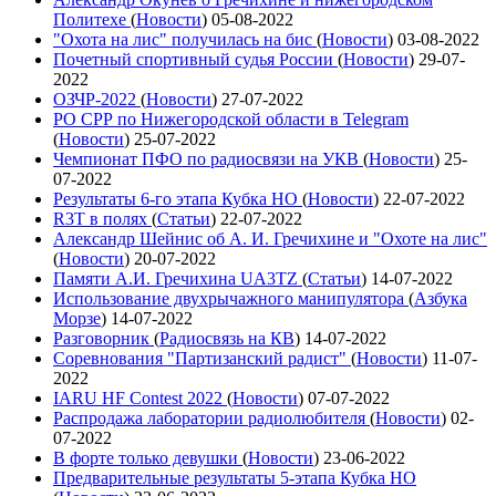
Политехе
(
Новости
)
05-08-2022
"Охота на лис" получилась на бис
(
Новости
)
03-08-2022
Почетный спортивный судья России
(
Новости
)
29-07-
2022
ОЗЧР-2022
(
Новости
)
27-07-2022
РО СРР по Нижегородской области в Telegram
(
Новости
)
25-07-2022
Чемпионат ПФО по радиосвязи на УКВ
(
Новости
)
25-
07-2022
Результаты 6-го этапа Кубка НО
(
Новости
)
22-07-2022
R3T в полях
(
Статьи
)
22-07-2022
Александр Шейнис об А. И. Гречихине и "Охоте на лис"
(
Новости
)
20-07-2022
Памяти А.И. Гречихина UA3TZ
(
Статьи
)
14-07-2022
Использование двухрычажного манипулятора
(
Азбука
Морзе
)
14-07-2022
Разговорник
(
Радиосвязь на КВ
)
14-07-2022
Соревнования "Партизанский радист"
(
Новости
)
11-07-
2022
IARU HF Contest 2022
(
Новости
)
07-07-2022
Распродажа лаборатории радиолюбителя
(
Новости
)
02-
07-2022
В форте только девушки
(
Новости
)
23-06-2022
Предварительные результаты 5-этапа Кубка НО