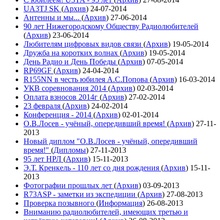
UA3TJ SK
(
Архив
)
24-07-2014
Антенны и мы...
(
Архив
)
27-06-2014
90 лет Нижегородскому Обществу Радиолюбителей
(
Архив
)
23-06-2014
Любителям цифровых видов связи
(
Архив
)
19-05-2014
Дружба на коротких волнах
(
Архив
)
19-05-2014
День Радио и День Победы
(
Архив
)
07-05-2014
RP69GF
(
Архив
)
24-04-2014
R155NN в честь юбилея А.С.Попова
(
Архив
)
16-03-2014
УКВ соревнования 2014
(
Архив
)
02-03-2014
Оплата взносов 2014г
(
Архив
)
27-02-2014
23 февраля
(
Архив
)
24-02-2014
Конференция - 2014
(
Архив
)
02-01-2014
О.В.Лосев - учёный, опередивший время!
(
Архив
)
27-11-
2013
Новый диплом "О.В.Лосев - учёный, опередивший
время!"
(
Дипломы
)
27-11-2013
95 лет НРЛ
(
Архив
)
15-11-2013
Э.Т. Кренкель - 110 лет со дня рождения
(
Архив
)
15-11-
2013
Фотографии прошлых лет
(
Архив
)
03-09-2013
R73ASP - заметки из экспедиции
(
Архив
)
27-08-2013
Проверка позывного
(
Информация
)
26-08-2013
Вниманию радиолюбителей, имеющих третью и