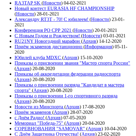
RA3TAP SK
(
Новости
)
04-02-2021
Новый контест EURASIA HF CHAMPIONSHIP
(
Новости
)
28-01-2021
Александру RT3T - 70! С юбилеем!
(
Новости
)
23-01-
2021
Конференция РО СРР 2021
(
Новости
)
20-01-2021
С Новым Годом и Рождеством!
(
Новости
)
03-01-2021
RU21NY Новогодний марафон
(
Архив
)
14-12-2020
Приём экзаменов дистанционно
(
Информация
)
05-11-
2020
Юбилей клуба MDXC
(
Архив
)
15-10-2020
Приказы о присвоении звания "Мастер спорта России"
(
Архив
)
20-08-2020
Приказы об аккредитации федерации радиоспорта
(
Архив
)
20-08-2020
Приказы о присвоении разряда "Кандидат в мастера
спорта"
(
Архив
)
20-08-2020
Приказы о присвоении 1-го спортивного разряда
(
Архив
)
20-08-2020
Новости из Минспорта
(
Архив
)
17-08-2020
Приём экзаменов
(
Архив
)
28-07-2020
с Днём Радио!
(
Архив
)
07-05-2020
Мемориал "Победа-75"
(
Архив
)
20-04-2020
СОРЕВНОВАНИЯ "SAMOVAR"
(
Архив
)
10-04-2020
С Днём Защитника Отечества!
(
Архив
)
23-02-2020