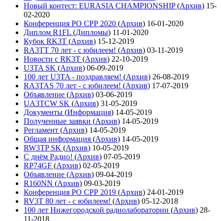
Новый контест: EURASIA CHAMPIONSHIP
(
Архив
)
15-
02-2020
Конференция РО СРР 2020
(
Архив
)
16-01-2020
Диплом R1FL
(
Дипломы
)
11-01-2020
Кубок RK3T
(
Архив
)
15-12-2019
RA3TT 70 лет - с юбилеем!
(
Архив
)
03-11-2019
Новости с RK3T
(
Архив
)
22-10-2019
U3TA SK
(
Архив
)
06-09-2019
100 лет U3TA - поздравляем!
(
Архив
)
26-08-2019
RA3TAS 70 лет - с юбилеем!
(
Архив
)
17-07-2019
Объявление
(
Архив
)
03-06-2019
UA3TCW SK
(
Архив
)
31-05-2019
Документы
(
Информация
)
14-05-2019
Полученные заявки
(
Архив
)
14-05-2019
Регламент
(
Архив
)
14-05-2019
Общая информация
(
Архив
)
14-05-2019
RW3TP SK
(
Архив
)
10-05-2019
С днём Радио!
(
Архив
)
07-05-2019
RP74GF
(
Архив
)
02-05-2019
Объявление
(
Архив
)
09-04-2019
R160NN
(
Архив
)
09-03-2019
Конференция РО СРР 2019
(
Архив
)
24-01-2019
RV3T 80 лет - с юбилеем!
(
Архив
)
05-12-2018
100 лет Нижегородской радиолаборатории
(
Архив
)
28-
11-2018