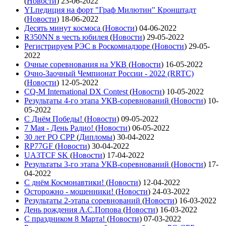
(
Новости
)
23-06-2022
YLпедиция на форт "Граф Милютин" Кронштадт
(
Новости
)
18-06-2022
Десять минут космоса
(
Новости
)
04-06-2022
R350NN в честь юбилея
(
Новости
)
29-05-2022
Регистрируем РЭС в Роскомнадзоре
(
Новости
)
29-05-
2022
Очные соревнования на УКВ
(
Новости
)
16-05-2022
Очно-Заочный Чемпионат России - 2022 (RRTC)
(
Новости
)
12-05-2022
CQ-M International DX Contest
(
Новости
)
10-05-2022
Результаты 4-го этапа УКВ-соревнований
(
Новости
)
10-
05-2022
С Днём Победы!
(
Новости
)
09-05-2022
7 Мая - День Радио!
(
Новости
)
06-05-2022
30 лет РО СРР
(
Дипломы
)
30-04-2022
RP77GF
(
Новости
)
30-04-2022
UA3TCF SK
(
Новости
)
17-04-2022
Результаты 3-го этапа УКВ-соревнований
(
Новости
)
17-
04-2022
С днём Космонавтики!
(
Новости
)
12-04-2022
Осторожно - мошенники!
(
Новости
)
24-03-2022
Результаты 2-этапа соревнований
(
Новости
)
16-03-2022
День рождения А.С.Попова
(
Новости
)
16-03-2022
С праздником 8 Марта!
(
Новости
)
07-03-2022