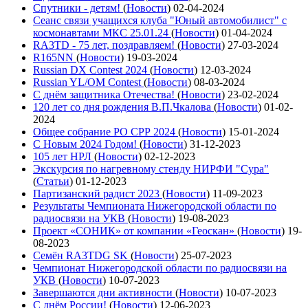
Спутники - детям!
(
Новости
)
02-04-2024
Сеанс связи учащихся клуба "Юный автомобилист" с
космонавтами МКС 25.01.24
(
Новости
)
01-04-2024
RA3TD - 75 лет, поздравляем!
(
Новости
)
27-03-2024
R165NN
(
Новости
)
19-03-2024
Russian DX Contest 2024
(
Новости
)
12-03-2024
Russian YL/OM Contest
(
Новости
)
08-03-2024
С днём защитника Отечества!
(
Новости
)
23-02-2024
120 лет со дня рождения В.П.Чкалова
(
Новости
)
01-02-
2024
Общее собрание РО СРР 2024
(
Новости
)
15-01-2024
С Новым 2024 Годом!
(
Новости
)
31-12-2023
105 лет НРЛ
(
Новости
)
02-12-2023
Экскурсия по нагревному стенду НИРФИ "Сура"
(
Статьи
)
01-12-2023
Партизанский радист 2023
(
Новости
)
11-09-2023
Результаты Чемпионата Нижегородской области по
радиосвязи на УКВ
(
Новости
)
19-08-2023
Проект «СОНИК» от компании «Геоскан»
(
Новости
)
19-
08-2023
Семён RA3TDG SK
(
Новости
)
25-07-2023
Чемпионат Нижегородской области по радиосвязи на
УКВ
(
Новости
)
10-07-2023
Завершаются дни активности
(
Новости
)
10-07-2023
С днём России!
(
Новости
)
12-06-2023