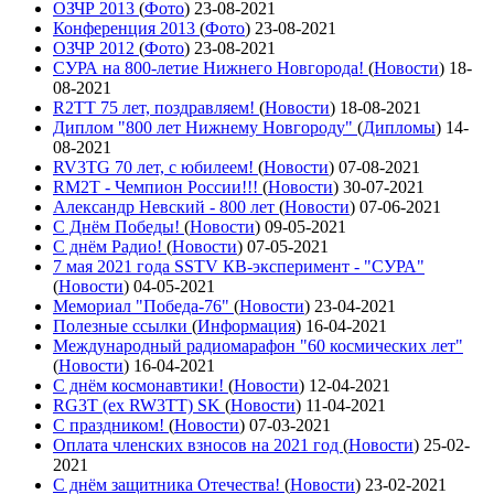
ОЗЧР 2013
(
Фото
)
23-08-2021
Конференция 2013
(
Фото
)
23-08-2021
ОЗЧР 2012
(
Фото
)
23-08-2021
СУРА на 800-летие Нижнего Новгорода!
(
Новости
)
18-
08-2021
R2TT 75 лет, поздравляем!
(
Новости
)
18-08-2021
Диплом "800 лет Нижнему Новгороду"
(
Дипломы
)
14-
08-2021
RV3TG 70 лет, с юбилеем!
(
Новости
)
07-08-2021
RM2T - Чемпион России!!!
(
Новости
)
30-07-2021
Александр Невский - 800 лет
(
Новости
)
07-06-2021
С Днём Победы!
(
Новости
)
09-05-2021
C днём Радио!
(
Новости
)
07-05-2021
7 мая 2021 года SSTV КВ-эксперимент - "СУРА"
(
Новости
)
04-05-2021
Мемориал "Победа-76"
(
Новости
)
23-04-2021
Полезные ссылки
(
Информация
)
16-04-2021
Международный радиомарафон "60 космических лет"
(
Новости
)
16-04-2021
С днём космонавтики!
(
Новости
)
12-04-2021
RG3T (ex RW3TT) SK
(
Новости
)
11-04-2021
С праздником!
(
Новости
)
07-03-2021
Оплата членских взносов на 2021 год
(
Новости
)
25-02-
2021
С днём защитника Отечества!
(
Новости
)
23-02-2021