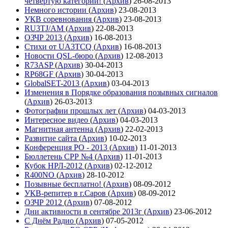
четвёртую категории!
(
Архив
)
26-08-2013
Немного истории
(
Архив
)
23-08-2013
УКВ соревнования
(
Архив
)
23-08-2013
RU3TJ/AM
(
Архив
)
22-08-2013
ОЗЧР 2013
(
Архив
)
16-08-2013
Стихи от UA3TCQ
(
Архив
)
16-08-2013
Новости QSL-бюро
(
Архив
)
12-08-2013
R73ASP
(
Архив
)
30-04-2013
RP68GF
(
Архив
)
30-04-2013
GlobalSET-2013
(
Архив
)
03-04-2013
Изменения в Порядке образования позывных сигналов
(
Архив
)
26-03-2013
Фотографии прошлых лет
(
Архив
)
04-03-2013
Интересное видео
(
Архив
)
04-03-2013
Магнитная антенна
(
Архив
)
22-02-2013
Развитие сайта
(
Архив
)
10-02-2013
Конференция РО - 2013
(
Архив
)
11-01-2013
Бюллетень СРР №4
(
Архив
)
11-01-2013
Кубок НРЛ-2012
(
Архив
)
02-12-2012
R400NO
(
Архив
)
28-10-2012
Позывные бесплатно!
(
Архив
)
08-09-2012
УКВ-репитер в г.Саров
(
Архив
)
08-09-2012
ОЗЧР 2012
(
Архив
)
07-08-2012
Дни активности в сентябре 2013г
(
Архив
)
23-06-2012
С Днём Радио
(
Архив
)
07-05-2012