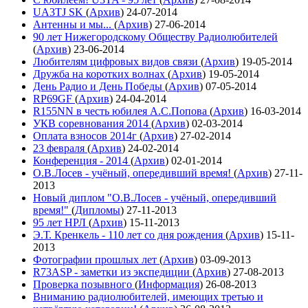
UA3TJ SK
(
Архив
)
24-07-2014
Антенны и мы...
(
Архив
)
27-06-2014
90 лет Нижегородскому Обществу Радиолюбителей
(
Архив
)
23-06-2014
Любителям цифровых видов связи
(
Архив
)
19-05-2014
Дружба на коротких волнах
(
Архив
)
19-05-2014
День Радио и День Победы
(
Архив
)
07-05-2014
RP69GF
(
Архив
)
24-04-2014
R155NN в честь юбилея А.С.Попова
(
Архив
)
16-03-2014
УКВ соревнования 2014
(
Архив
)
02-03-2014
Оплата взносов 2014г
(
Архив
)
27-02-2014
23 февраля
(
Архив
)
24-02-2014
Конференция - 2014
(
Архив
)
02-01-2014
О.В.Лосев - учёный, опередивший время!
(
Архив
)
27-11-
2013
Новый диплом "О.В.Лосев - учёный, опередивший
время!"
(
Дипломы
)
27-11-2013
95 лет НРЛ
(
Архив
)
15-11-2013
Э.Т. Кренкель - 110 лет со дня рождения
(
Архив
)
15-11-
2013
Фотографии прошлых лет
(
Архив
)
03-09-2013
R73ASP - заметки из экспедиции
(
Архив
)
27-08-2013
Проверка позывного
(
Информация
)
26-08-2013
Вниманию радиолюбителей, имеющих третью и