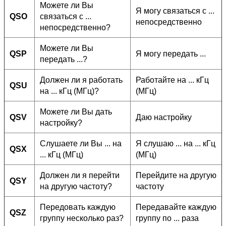
Можете ли Вы
Я могу связаться с ...
QSO
связаться с ...
непосредственно
непосредственно?
Можете ли Вы
QSP
Я могу передать ...
передать ...?
Должен ли я работать
Работайте на ... кГц
QSU
на ... кГц (МГц)?
(МГц)
Можете ли Вы дать
QSV
Даю настройку
настройку?
Слушаете ли Вы ... на
Я слушаю ... на ... кГц
QSX
... кГц (МГц)
(МГц)
Должен ли я перейти
Перейдите на другую
QSY
на другую частоту?
частоту
Передовать каждую
Передавайте каждую
QSZ
группу несколько раз?
группу по ... раза