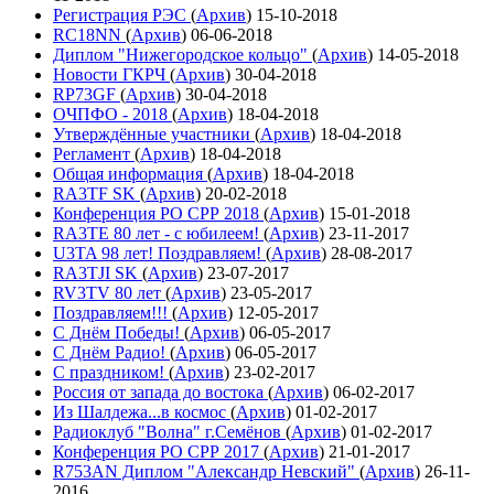
Регистрация РЭС
(
Архив
)
15-10-2018
RC18NN
(
Архив
)
06-06-2018
Диплом "Нижегородское кольцо"
(
Архив
)
14-05-2018
Новости ГКРЧ
(
Архив
)
30-04-2018
RP73GF
(
Архив
)
30-04-2018
ОЧПФО - 2018
(
Архив
)
18-04-2018
Утверждённые участники
(
Архив
)
18-04-2018
Регламент
(
Архив
)
18-04-2018
Общая информация
(
Архив
)
18-04-2018
RA3TF SK
(
Архив
)
20-02-2018
Конференция РО СРР 2018
(
Архив
)
15-01-2018
RA3TE 80 лет - с юбилеем!
(
Архив
)
23-11-2017
U3TA 98 лет! Поздравляем!
(
Архив
)
28-08-2017
RA3TJI SK
(
Архив
)
23-07-2017
RV3TV 80 лет
(
Архив
)
23-05-2017
Поздравляем!!!
(
Архив
)
12-05-2017
С Днём Победы!
(
Архив
)
06-05-2017
С Днём Радио!
(
Архив
)
06-05-2017
С праздником!
(
Архив
)
23-02-2017
Россия от запада до востока
(
Архив
)
06-02-2017
Из Шалдежа...в космос
(
Архив
)
01-02-2017
Радиоклуб "Волна" г.Семёнов
(
Архив
)
01-02-2017
Конференция РО СРР 2017
(
Архив
)
21-01-2017
R753AN Диплом "Александр Невский"
(
Архив
)
26-11-
2016