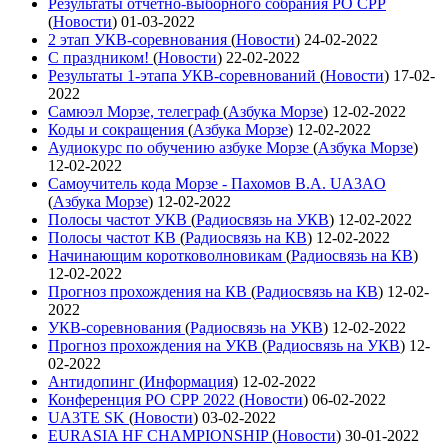
Результаты отчетно-выборного собрания РО СРР
(
Новости
)
01-03-2022
2 этап УКВ-соревнования
(
Новости
)
24-02-2022
С праздником!
(
Новости
)
22-02-2022
Результаты 1-этапа УКВ-соревнований
(
Новости
)
17-02-
2022
Самюэл Морзе, телеграф
(
Азбука Морзе
)
12-02-2022
Коды и сокращения
(
Азбука Морзе
)
12-02-2022
Аудиокурс по обучению азбуке Морзе
(
Азбука Морзе
)
12-02-2022
Самоучитель кода Морзе - Пахомов В.А. UA3AO
(
Азбука Морзе
)
12-02-2022
Полосы частот УКВ
(
Радиосвязь на УКВ
)
12-02-2022
Полосы частот КВ
(
Радиосвязь на КВ
)
12-02-2022
Начинающим коротковолновикам
(
Радиосвязь на КВ
)
12-02-2022
Прогноз прохождения на КВ
(
Радиосвязь на КВ
)
12-02-
2022
УКВ-соревнования
(
Радиосвязь на УКВ
)
12-02-2022
Прогноз прохождения на УКВ
(
Радиосвязь на УКВ
)
12-
02-2022
Антидопинг
(
Информация
)
12-02-2022
Конференция РО СРР 2022
(
Новости
)
06-02-2022
UA3TE SK
(
Новости
)
03-02-2022
EURASIA HF CHAMPIONSHIP
(
Новости
)
30-01-2022