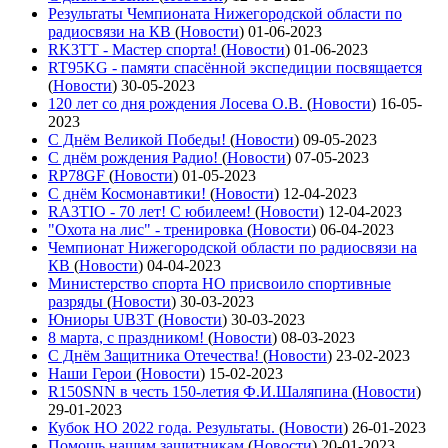
Результаты Чемпионата Нижегородской области по
радиосвязи на КВ
(
Новости
)
01-06-2023
RK3TT - Мастер спорта!
(
Новости
)
01-06-2023
RT95KG - памяти спасённой экспедиции посвящается
(
Новости
)
30-05-2023
120 лет со дня рождения Лосева О.В.
(
Новости
)
16-05-
2023
С Днём Великой Победы!
(
Новости
)
09-05-2023
С днём рождения Радио!
(
Новости
)
07-05-2023
RP78GF
(
Новости
)
01-05-2023
С днём Космонавтики!
(
Новости
)
12-04-2023
RA3TIO - 70 лет! С юбилеем!
(
Новости
)
12-04-2023
"Охота на лис" - тренировка
(
Новости
)
06-04-2023
Чемпионат Нижегородской области по радиосвязи на
КВ
(
Новости
)
04-04-2023
Министерство спорта НО присвоило спортивные
разряды
(
Новости
)
30-03-2023
Юниоры UB3T
(
Новости
)
30-03-2023
8 марта, с праздником!
(
Новости
)
08-03-2023
С Днём Защитника Отечества!
(
Новости
)
23-02-2023
Наши Герои
(
Новости
)
15-02-2023
R150SNN в честь 150-летия Ф.И.Шаляпина
(
Новости
)
29-01-2023
Кубок НО 2022 года. Результаты.
(
Новости
)
26-01-2023
Помощь нашим защитникам
(
Новости
)
20-01-2023