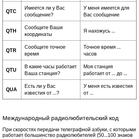
Имеется ли у Вас
У меня имеется для
QTC
сообщение?
Вас сообщение
Сообщите Ваши
QTH
Я нахожусь ...
координаты
Сообщите точное
Точное время ...
QTR
время
часов
В какие часы работает
Моя станция
QTU
Ваша станция?
работает от ... до ...
Есть ли у Вас
У меня есть известия
QUA
известия от ...?
от ...
Международный радиолюбительский код
При скоростях передачи телеграфной азбуки, с которыми
работает большинство радиолюбителей (50...100 знаков