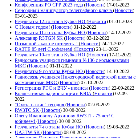
Конференция РО СРР 2023 года
(
Новости
)
17-01-2023
Сенсорный манипулятор телеграфного ключа
(
Новости
)
03-01-2023
Результаты 12-го этапа Кубка НО
(
Новости
)
01-01-2023
С Новым годом!
(
Новости
)
31-12-2022
Результаты 11-го этапа Кубка НО
(
Новости
)
14-12-2022
Александр R3TGN SK
(
Новости
)
03-12-2022
Позывной - как не потерять..!
(
Новости
)
24-11-2022
RA3TE 85 лет! С юбилеем!
(
Новости
)
23-11-2022
Результаты 10-го этапа Кубка НО
(
Новости
)
17-11-2022
Радиосвязь учащихся гимназии №136 с космонавтами
МКС
(
Новости
)
01-11-2022
Результаты 9-го этапа Кубка НО
(
Новости
)
14-10-2022
Радиосвязь учащихся Нижегородской кадетской школы с
космонавтами МКС
(
Новости
)
07-10-2022
Регистрация РЭС и ВЧУ - нюансы
(
Новости
)
22-09-2022
Коллективная радиостанция в КЮА
(
Новости
)
02-09-
2022
"Охота на лис" сегодня
(
Новости
)
02-09-2022
RW3TC SK
(
Новости
)
30-08-2022
Олегу Ивановичу Архипову RW3TJ - 75 лет! С
юбилеем!
(
Новости
)
30-08-2022
Результаты 7-го этапа Кубка НО
(
Новости
)
19-08-2022
UA3TW SK
(
Новости
)
08-08-2022
Александр Окунев о Гречихине и нижегородском