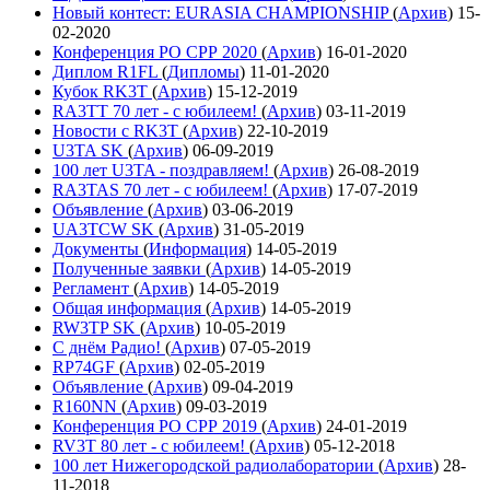
Новый контест: EURASIA CHAMPIONSHIP
(
Архив
)
15-
02-2020
Конференция РО СРР 2020
(
Архив
)
16-01-2020
Диплом R1FL
(
Дипломы
)
11-01-2020
Кубок RK3T
(
Архив
)
15-12-2019
RA3TT 70 лет - с юбилеем!
(
Архив
)
03-11-2019
Новости с RK3T
(
Архив
)
22-10-2019
U3TA SK
(
Архив
)
06-09-2019
100 лет U3TA - поздравляем!
(
Архив
)
26-08-2019
RA3TAS 70 лет - с юбилеем!
(
Архив
)
17-07-2019
Объявление
(
Архив
)
03-06-2019
UA3TCW SK
(
Архив
)
31-05-2019
Документы
(
Информация
)
14-05-2019
Полученные заявки
(
Архив
)
14-05-2019
Регламент
(
Архив
)
14-05-2019
Общая информация
(
Архив
)
14-05-2019
RW3TP SK
(
Архив
)
10-05-2019
С днём Радио!
(
Архив
)
07-05-2019
RP74GF
(
Архив
)
02-05-2019
Объявление
(
Архив
)
09-04-2019
R160NN
(
Архив
)
09-03-2019
Конференция РО СРР 2019
(
Архив
)
24-01-2019
RV3T 80 лет - с юбилеем!
(
Архив
)
05-12-2018
100 лет Нижегородской радиолаборатории
(
Архив
)
28-
11-2018