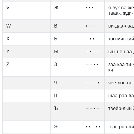
V
Ж
• • • –
я-бук-ва-же
тааак, жди-
W
В
• – –
ви-даа-лаа,
X
Ь
– • • –
тоо-мяг-кий
Y
Ы
– • – –
ыы-не-наа
Z
З
– – • •
заа-каа-ти-
ки
Ч
– – – •
чее-лоо-вее
Ш
– – – –
шаа-раа-ва
Ъ
– – • –
твёёр-дыый
–
Э
• • – • •
э-ле-роо-ни