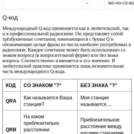
–
мо-но-со-в
Q-код
Международный Q-код применяется как в любительской, так
и в профессиональной радиосвязи. Он представляет собой
трёхбуквенные сочетания, начинающиеся с буквы Q и
обозначающие целые фразы из числа наиболее употребимых в
радиосвязи. Каждое сочетание может быть использовано со
знаком вопроса (в вопросительной форме) или без знака
вопроса. Соответственно изменяется и его значение. В
любительской практике применяется лишь незначительная
часть международного Q-кода.
КОД
СО ЗНАКОМ "?"
БЕЗ ЗНАКА "?"
Как называется Ваша
Моя станция
QRA
станция?
называется ...
На каком
Приблизительное
приблизительно
расстояние между
QRB
расстоянии
нашими станциями