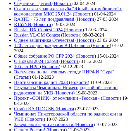
Спутники - детям!
(
Новости
)
02-04-2024
Сеанс связи учащихся клуба "Юный автомобилист" с
космонавтами МКС 25.01.24
(
Новости
)
01-04-2024
RA3TD - 75 лет, поздравляем!
(
Новости
)
27-03-2024
R165NN
(
Новости
)
19-03-2024
Russian DX Contest 2024
(
Новости
)
12-03-2024
Russian YL/OM Contest
(
Новости
)
08-03-2024
С днём защитника Отечества!
(
Новости
)
23-02-2024
120 лет со дня рождения В.П.Чкалова
(
Новости
)
01-02-
2024
Общее собрание РО СРР 2024
(
Новости
)
15-01-2024
С Новым 2024 Годом!
(
Новости
)
31-12-2023
105 лет НРЛ
(
Новости
)
02-12-2023
Экскурсия по нагревному стенду НИРФИ "Сура"
(
Статьи
)
01-12-2023
Партизанский радист 2023
(
Новости
)
11-09-2023
Результаты Чемпионата Нижегородской области по
радиосвязи на УКВ
(
Новости
)
19-08-2023
Проект «СОНИК» от компании «Геоскан»
(
Новости
)
19-
08-2023
Семён RA3TDG SK
(
Новости
)
25-07-2023
Чемпионат Нижегородской области по радиосвязи на
УКВ
(
Новости
)
10-07-2023
Завершаются дни активности
(
Новости
)
10-07-2023
С днём России!
(
Новости
)
12-06-2023