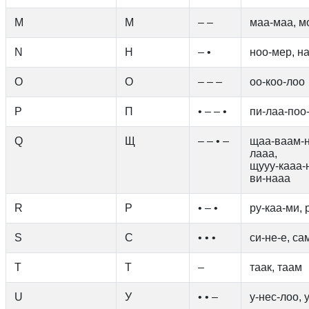
M
М
– –
маа-маа, м
N
Н
– •
ноо-мер, на
O
О
– – –
оо-коо-лоо
P
П
• – – •
пи-лаа-поо-
Q
Щ
– – • –
щаа-ваам-н
лааа,
щууу-кааа-
ви-нааа
R
Р
• – •
ру-каа-ми, 
S
С
• • •
си-не-е, са
T
Т
–
таак, таам
U
У
• • –
у-нес-лоо, 