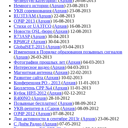
четвёртую категории!
(
Архив
)
26-08-2013
Немного истории
(
Архив
)
23-08-2013
УКВ соревнования
(
Архив
)
23-08-2013
RU3TJ/AM
(
Архив
)
22-08-2013
ОЗЧР 2013
(
Архив
)
16-08-2013
Стихи от UA3TCQ
(
Архив
)
16-08-2013
Новости QSL-бюро
(
Архив
)
12-08-2013
R73ASP
(
Архив
)
30-04-2013
RP68GF
(
Архив
)
30-04-2013
GlobalSET-2013
(
Архив
)
03-04-2013
Изменения в Порядке образования позывных сигналов
(
Архив
)
26-03-2013
Фотографии прошлых лет
(
Архив
)
04-03-2013
Интересное видео
(
Архив
)
04-03-2013
Магнитная антенна
(
Архив
)
22-02-2013
Развитие сайта
(
Архив
)
10-02-2013
Конференция РО - 2013
(
Архив
)
11-01-2013
Бюллетень СРР №4
(
Архив
)
11-01-2013
Кубок НРЛ-2012
(
Архив
)
02-12-2012
R400NO
(
Архив
)
28-10-2012
Позывные бесплатно!
(
Архив
)
08-09-2012
УКВ-репитер в г.Саров
(
Архив
)
08-09-2012
ОЗЧР 2012
(
Архив
)
07-08-2012
Дни активности в сентябре 2013г
(
Архив
)
23-06-2012
С Днём Радио
(
Архив
)
07-05-2012