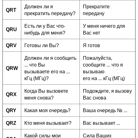
Должен ли я
Прекратите
QRT
прекратить передачу?
передачу
Есть ли у Вас что-
У меня ничего для
QRU
нибудь для меня?
Вас нет
QRV
Готовы ли Вы?
Я готов
Должен ли я сообщить
Пожалуйста,
... что Вы
сообщите ... что я
QRW
вызываете его на ...
вызываю
кГц (МГц)?
его на ... кГц (МГц)
Когда Вы вызовете
Подождите, я вызову
QRX
меня снова?
Вас снова
QRY
Какая моя очередь?
Ваша очередь № ...
QRZ
Кто меня вызывает?
Вас вызывает ...
Какой силы мои
Сила Ваших