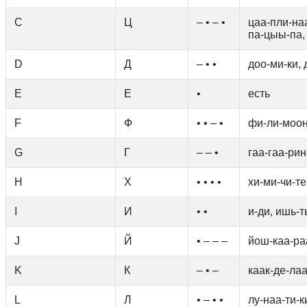
C
Ц
– • – •
цаа-пли-наа
па-цыы-па,
D
Д
– • •
доо-ми-ки, 
E
Е
•
есть
F
Ф
• • – •
фи-ли-моон
G
Г
– – •
гаа-гаа-рин
H
Х
• • • •
хи-ми-чи-те
I
И
• •
и-ди, ишь-
J
Й
• – – –
йош-каа-раа
K
К
– • –
каак-де-лаа
L
Л
• – • •
лу-наа-ти-к