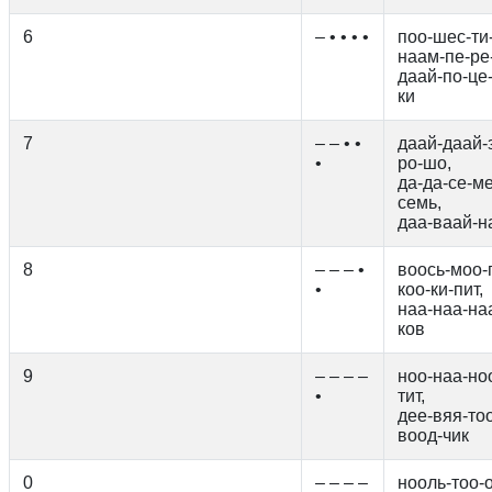
6
– • • • •
поо-шес-ти-
наам-пе-ре
даай-по-це-
ки
7
– – • •
даай-даай-з
•
ро-шо,
да-да-се-ме
семь,
даа-ваай-н
8
– – – •
воось-моо-
•
коо-ки-пит,
наа-наа-наа
ков
9
– – – –
ноо-наа-ноо
•
тит,
дее-вяя-тоо
воод-чик
0
– – – –
нооль-тоо-