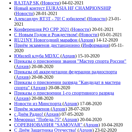
RA3TAP SK
(
Новости
)
04-02-2021
Новый контест EURASIA HF CHAMPIONSHIP
(
Новости
)
28-01-2021
Александру RT3T - 70! С юбилеем!
(
Новости
)
23-01-
2021
Конференция РО СРР 2021
(
Новости
)
20-01-2021
С Новым Годом и Рождеством!
(
Новости
)
03-01-2021
RU21NY Новогодний марафон
(
Архив
)
14-12-2020
Приём экзаменов дистанционно
(
Информация
)
05-11-
2020
Юбилей клуба MDXC
(
Архив
)
15-10-2020
Приказы о присвоении звания "Мастер спорта России"
(
Архив
)
20-08-2020
Приказы об аккредитации федерации радиоспорта
(
Архив
)
20-08-2020
Приказы о присвоении разряда "Кандидат в мастера
спорта"
(
Архив
)
20-08-2020
Приказы о присвоении 1-го спортивного разряда
(
Архив
)
20-08-2020
Новости из Минспорта
(
Архив
)
17-08-2020
Приём экзаменов
(
Архив
)
28-07-2020
с Днём Радио!
(
Архив
)
07-05-2020
Мемориал "Победа-75"
(
Архив
)
20-04-2020
СОРЕВНОВАНИЯ "SAMOVAR"
(
Архив
)
10-04-2020
С Днём Защитника Отечества!
(
Архив
)
23-02-2020