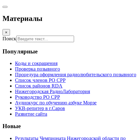
Материалы
×
Поиск
Популярные
Коды и сокращения
Проверка позывного
Процедура оформления радиолюбительского позывного
Список членов РО СРР
Список районов RDA
Нижегородская РадиоЛаборатория
Руководство РО СРР
Аудиокурс по обучению азбуке Морзе
УКВ-репитер в г.Саров
Развитие сайта
Новые
Результаты Чемпионата Нижегородской области по