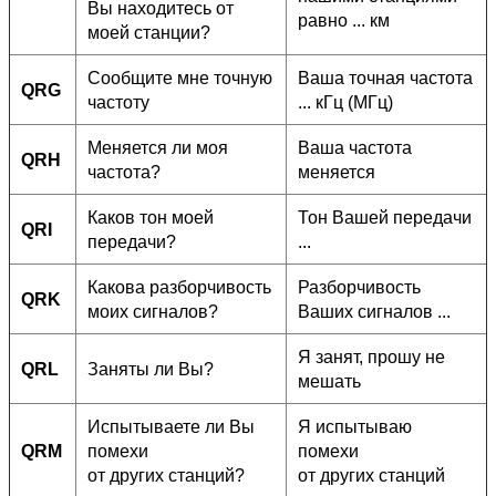
Вы находитесь от
равно ... км
моей станции?
Сообщите мне точную
Ваша точная частота
QRG
частоту
... кГц (МГц)
Меняется ли моя
Ваша частота
QRH
частота?
меняется
Каков тон моей
Тон Вашей передачи
QRI
передачи?
...
Какова разборчивость
Разборчивость
QRK
моих сигналов?
Ваших сигналов ...
Я занят, прошу не
QRL
Заняты ли Вы?
мешать
Испытываете ли Вы
Я испытываю
QRM
помехи
помехи
от других станций?
от других станций