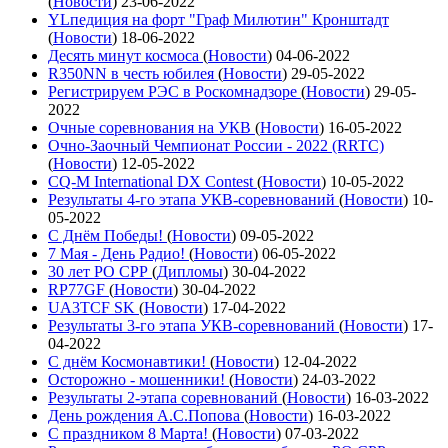
(
Новости
)
23-06-2022
YLпедиция на форт "Граф Милютин" Кронштадт
(
Новости
)
18-06-2022
Десять минут космоса
(
Новости
)
04-06-2022
R350NN в честь юбилея
(
Новости
)
29-05-2022
Регистрируем РЭС в Роскомнадзоре
(
Новости
)
29-05-
2022
Очные соревнования на УКВ
(
Новости
)
16-05-2022
Очно-Заочный Чемпионат России - 2022 (RRTC)
(
Новости
)
12-05-2022
CQ-M International DX Contest
(
Новости
)
10-05-2022
Результаты 4-го этапа УКВ-соревнований
(
Новости
)
10-
05-2022
С Днём Победы!
(
Новости
)
09-05-2022
7 Мая - День Радио!
(
Новости
)
06-05-2022
30 лет РО СРР
(
Дипломы
)
30-04-2022
RP77GF
(
Новости
)
30-04-2022
UA3TCF SK
(
Новости
)
17-04-2022
Результаты 3-го этапа УКВ-соревнований
(
Новости
)
17-
04-2022
С днём Космонавтики!
(
Новости
)
12-04-2022
Осторожно - мошенники!
(
Новости
)
24-03-2022
Результаты 2-этапа соревнований
(
Новости
)
16-03-2022
День рождения А.С.Попова
(
Новости
)
16-03-2022
С праздником 8 Марта!
(
Новости
)
07-03-2022