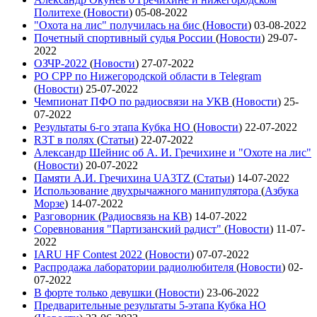
Политехе
(
Новости
)
05-08-2022
"Охота на лис" получилась на бис
(
Новости
)
03-08-2022
Почетный спортивный судья России
(
Новости
)
29-07-
2022
ОЗЧР-2022
(
Новости
)
27-07-2022
РО СРР по Нижегородской области в Telegram
(
Новости
)
25-07-2022
Чемпионат ПФО по радиосвязи на УКВ
(
Новости
)
25-
07-2022
Результаты 6-го этапа Кубка НО
(
Новости
)
22-07-2022
R3T в полях
(
Статьи
)
22-07-2022
Александр Шейнис об А. И. Гречихине и "Охоте на лис"
(
Новости
)
20-07-2022
Памяти А.И. Гречихина UA3TZ
(
Статьи
)
14-07-2022
Использование двухрычажного манипулятора
(
Азбука
Морзе
)
14-07-2022
Разговорник
(
Радиосвязь на КВ
)
14-07-2022
Соревнования "Партизанский радист"
(
Новости
)
11-07-
2022
IARU HF Contest 2022
(
Новости
)
07-07-2022
Распродажа лаборатории радиолюбителя
(
Новости
)
02-
07-2022
В форте только девушки
(
Новости
)
23-06-2022
Предварительные результаты 5-этапа Кубка НО