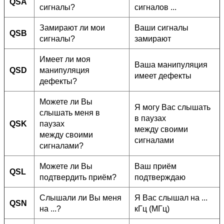
QSA
сигналы?
сигналов ...
Замирают ли мои
Ваши сигналы
QSB
сигналы?
замирают
Имеет ли моя
Ваша манипуляция
QSD
манипуляция
имеет дефекты
дефекты?
Можете ли Вы
Я могу Вас слышать
слышать меня в
в паузах
QSK
паузах
между своими
между своими
сигналами
сигналами?
Можете ли Вы
Ваш приём
QSL
подтвердить приём?
подтверждаю
Слышали ли Вы меня
Я Вас слышал на ...
QSN
на ...?
кГц (МГц)