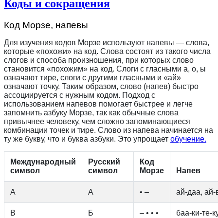
Коды и сокращения
Код Морзе, напевы
Для изучения кодов Морзе используют напевы — слова,
которые «похожи» на код. Слова состоят из такого числа
слогов и способа произношения, при которых слово
становится «похожим» на код. Слоги с гласными а, о, ы
означают тире, слоги с другими гласными и «ай»
означают точку. Таким образом, слово (напев) быстро
ассоциируется с нужным кодом. Подход с
использованием напевов помогает быстрее и легче
запомнить азбуку Морзе, так как обычные слова
привычнее человеку, чем сложно запоминающиеся
комбинации точек и тире. Слово из напева начинается на
ту же букву, что и буква азбуки. Это упрощает
обучение.
Международный
Русский
Код
символ
символ
Морзе
Напев
A
А
• –
ай-даа, ай-
B
Б
– • • •
баа-ки-те-к