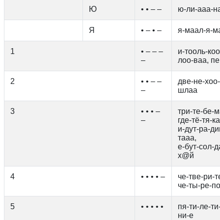
Ю
• • – –
ю-ли-ааа-н
Я
• – • –
я-маал-я-ма
1
• – – –
и-тооль-коо
–
лоо-ваа, п
2
• • – –
две-не-хоо-
–
шлаа
3
• • • –
три-те-бе-м
–
где-тё-тя-к
и-дут-ра-ди
тааа,
е-бут-сол-д
х@й
4
• • • • –
че-тве-ри-т
че-ты-ре-по
5
• • • • •
пя-ти-ле-ти
ни-е