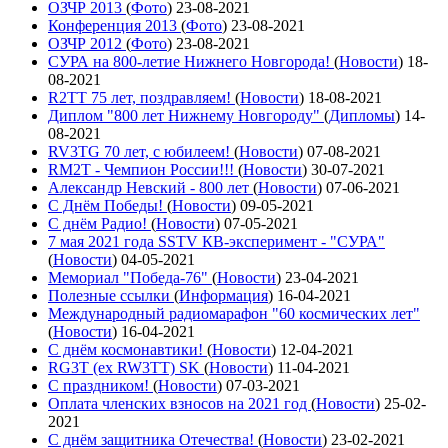
ОЗЧР 2013
(
Фото
)
23-08-2021
Конференция 2013
(
Фото
)
23-08-2021
ОЗЧР 2012
(
Фото
)
23-08-2021
СУРА на 800-летие Нижнего Новгорода!
(
Новости
)
18-
08-2021
R2TT 75 лет, поздравляем!
(
Новости
)
18-08-2021
Диплом "800 лет Нижнему Новгороду"
(
Дипломы
)
14-
08-2021
RV3TG 70 лет, с юбилеем!
(
Новости
)
07-08-2021
RM2T - Чемпион России!!!
(
Новости
)
30-07-2021
Александр Невский - 800 лет
(
Новости
)
07-06-2021
С Днём Победы!
(
Новости
)
09-05-2021
C днём Радио!
(
Новости
)
07-05-2021
7 мая 2021 года SSTV КВ-эксперимент - "СУРА"
(
Новости
)
04-05-2021
Мемориал "Победа-76"
(
Новости
)
23-04-2021
Полезные ссылки
(
Информация
)
16-04-2021
Международный радиомарафон "60 космических лет"
(
Новости
)
16-04-2021
С днём космонавтики!
(
Новости
)
12-04-2021
RG3T (ex RW3TT) SK
(
Новости
)
11-04-2021
С праздником!
(
Новости
)
07-03-2021
Оплата членских взносов на 2021 год
(
Новости
)
25-02-
2021
С днём защитника Отечества!
(
Новости
)
23-02-2021