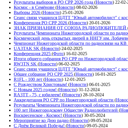
Результаты выборов в РО СРР 2026 года
(
Новости
)
22-02-
Космос - в Семёнове
(
Новости
)
08-02-2026
Выборы 2026
(
Новости
)
25-01-2026
Сеанс связи учащихся ЦДТТ "Юный автомобилист" с ко
Конференция РО СРР 2026
(
Новости
)
20-01-2026
ЗНАК ПРИЗНАНИЯ ОТ СОЮЗА РАДИОЛЮБИТЕЛЕЙ
Результаты Чемпионата Нижегородской области по радио
Космический день открытых дверей в ННГУ им. Лобачев
Чемпионат Нижегородской области по радиосвязи на КВ
UA3TAK SK
(
Новости
)
24-02-2025
Конференция 2025
(
Фото
)
16-02-2025
Итоги общего собрания РО СРР по Нижегородской облас
RW3TN SK
(
Новости
)
06-02-2025
Сеанс связи учащихся ЦДТТ "Юный автомобилист" с ко
Общее собрание РО СРР 2025
(
Новости
)
16-01-2025
R1FL - 100 лет
(
Новости
)
12-01-2025
С Рождеством Христовым!
(
Новости
)
06-01-2025
С Новым 2025 годом!
(
Новости
)
31-12-2024
RA3TT - 75, с юбилеем!
(
Новости
)
28-10-2024
Аккредитация РО СРР по Нижегородской области
(
Ново
Результаты Чемпионата Нижегородской области по радио
100 лет Нижегородскому Обществу Радиолюбителей
(
Нов
Воскресенское - Космос!
(
Новости
)
30-05-2024
Мероприятие ко Дню радио
(
Новости
)
09-05-2024
С Днём Великой Победы!
(
Новости
)
09-05-2024