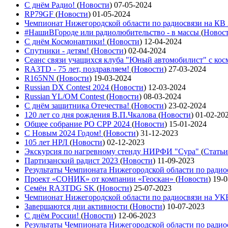
С днём Радио!
(
Новости
)
07-05-2024
RP79GF
(
Новости
)
01-05-2024
Чемпионат Нижегородской области по радиосвязи на КВ
#НашиВГороде или радиолюбительство - в массы
(
Новос
С днём Космонавтики!
(
Новости
)
12-04-2024
Спутники - детям!
(
Новости
)
02-04-2024
Сеанс связи учащихся клуба "Юный автомобилист" с ко
RA3TD - 75 лет, поздравляем!
(
Новости
)
27-03-2024
R165NN
(
Новости
)
19-03-2024
Russian DX Contest 2024
(
Новости
)
12-03-2024
Russian YL/OM Contest
(
Новости
)
08-03-2024
С днём защитника Отечества!
(
Новости
)
23-02-2024
120 лет со дня рождения В.П.Чкалова
(
Новости
)
01-02-20
Общее собрание РО СРР 2024
(
Новости
)
15-01-2024
С Новым 2024 Годом!
(
Новости
)
31-12-2023
105 лет НРЛ
(
Новости
)
02-12-2023
Экскурсия по нагревному стенду НИРФИ "Сура"
(
Статьи
Партизанский радист 2023
(
Новости
)
11-09-2023
Результаты Чемпионата Нижегородской области по ради
Проект «СОНИК» от компании «Геоскан»
(
Новости
)
19-0
Семён RA3TDG SK
(
Новости
)
25-07-2023
Чемпионат Нижегородской области по радиосвязи на У
Завершаются дни активности
(
Новости
)
10-07-2023
С днём России!
(
Новости
)
12-06-2023
Результаты Чемпионата Нижегородской области по ради