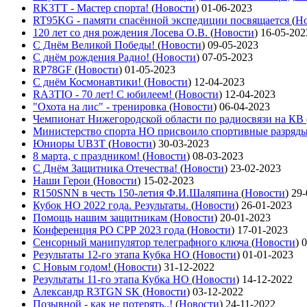
RK3TT - Мастер спорта!
(
Новости
)
01-06-2023
RT95KG - памяти спасённой экспедиции посвящается
(
Но
120 лет со дня рождения Лосева О.В.
(
Новости
)
16-05-202
С Днём Великой Победы!
(
Новости
)
09-05-2023
С днём рождения Радио!
(
Новости
)
07-05-2023
RP78GF
(
Новости
)
01-05-2023
С днём Космонавтики!
(
Новости
)
12-04-2023
RA3TIO - 70 лет! С юбилеем!
(
Новости
)
12-04-2023
"Охота на лис" - тренировка
(
Новости
)
06-04-2023
Чемпионат Нижегородской области по радиосвязи на КВ
Министерство спорта НО присвоило спортивные разряд
Юниоры UB3T
(
Новости
)
30-03-2023
8 марта, с праздником!
(
Новости
)
08-03-2023
С Днём Защитника Отечества!
(
Новости
)
23-02-2023
Наши Герои
(
Новости
)
15-02-2023
R150SNN в честь 150-летия Ф.И.Шаляпина
(
Новости
)
29-
Кубок НО 2022 года. Результаты.
(
Новости
)
26-01-2023
Помощь нашим защитникам
(
Новости
)
20-01-2023
Конференция РО СРР 2023 года
(
Новости
)
17-01-2023
Сенсорный манипулятор телеграфного ключа
(
Новости
)
0
Результаты 12-го этапа Кубка НО
(
Новости
)
01-01-2023
С Новым годом!
(
Новости
)
31-12-2022
Результаты 11-го этапа Кубка НО
(
Новости
)
14-12-2022
Александр R3TGN SK
(
Новости
)
03-12-2022
Позывной - как не потерять..!
(
Новости
)
24-11-2022