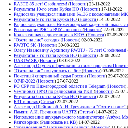
RA3TE 85 лет! С юбилеем!
(
Новости
)
23-11-2022
Результаты 10-го этапа Кубка НО
(
Новости
)
17-11-2022
Радиосвязь учащихся гимназии №136 с космонавтами М
Результаты 9-го этапа Кубка НО
(
Новости
)
14-10-2022
Радиосвязь учащихся Нижегородской кадетской школы 
Регистрация РЭС и ВЧУ - нюансы
(
Новости
)
22-09-2022
Коллективная радиостанция в КЮА
(
Новости
)
02-09-2022
"Охота на лис" сегодня
(
Новости
)
02-09-2022
RW3TC SK
(
Новости
)
30-08-2022
Олегу Ивановичу Архипову RW3TJ - 75 лет! С юбилеем!
Результаты 7-го этапа Кубка НО
(
Новости
)
19-08-2022
UA3TW SK
(
Новости
)
08-08-2022
Александр Окунев о Гречихине и нижегородском Полит
"Охота на лис" получилась на бис
(
Новости
)
03-08-2022
Почетный спортивный судья России
(
Новости
)
29-07-202
ОЗЧР-2022
(
Новости
)
27-07-2022
РО СРР по Нижегородской области в Telegram
(
Новости
)
Чемпионат ПФО по радиосвязи на УКВ
(
Новости
)
25-07-
Результаты 6-го этапа Кубка НО
(
Новости
)
22-07-2022
R3T в полях
(
Статьи
)
22-07-2022
Александр Шейнис об А. И. Гречихине и "Охоте на лис"
Памяти А.И. Гречихина UA3TZ
(
Статьи
)
14-07-2022
Использование двухрычажного манипулятора
(
Азбука Мо
Разговорник
(
Радиосвязь на КВ
)
14-07-2022
Соревнования "Партизанский радист"
(
Новости
)
11-07-2