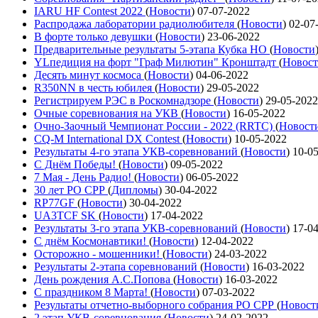
IARU HF Contest 2022
(
Новости
)
07-07-2022
Распродажа лаборатории радиолюбителя
(
Новости
)
02-07
В форте только девушки
(
Новости
)
23-06-2022
Предварительные результаты 5-этапа Кубка НО
(
Новости
YLпедиция на форт "Граф Милютин" Кронштадт
(
Новос
Десять минут космоса
(
Новости
)
04-06-2022
R350NN в честь юбилея
(
Новости
)
29-05-2022
Регистрируем РЭС в Роскомнадзоре
(
Новости
)
29-05-2022
Очные соревнования на УКВ
(
Новости
)
16-05-2022
Очно-Заочный Чемпионат России - 2022 (RRTC)
(
Новост
CQ-M International DX Contest
(
Новости
)
10-05-2022
Результаты 4-го этапа УКВ-соревнований
(
Новости
)
10-0
С Днём Победы!
(
Новости
)
09-05-2022
7 Мая - День Радио!
(
Новости
)
06-05-2022
30 лет РО СРР
(
Дипломы
)
30-04-2022
RP77GF
(
Новости
)
30-04-2022
UA3TCF SK
(
Новости
)
17-04-2022
Результаты 3-го этапа УКВ-соревнований
(
Новости
)
17-0
С днём Космонавтики!
(
Новости
)
12-04-2022
Осторожно - мошенники!
(
Новости
)
24-03-2022
Результаты 2-этапа соревнований
(
Новости
)
16-03-2022
День рождения А.С.Попова
(
Новости
)
16-03-2022
С праздником 8 Марта!
(
Новости
)
07-03-2022
Результаты отчетно-выборного собрания РО СРР
(
Новост
2 этап УКВ-соревнования
(
Новости
)
24-02-2022