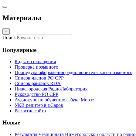
Материалы
×
Поиск
Популярные
Коды и сокращения
Проверка позывного
Процедура оформления радиолюбительского позывного
Список членов РО СРР
Список районов RDA
Нижегородская РадиоЛаборатория
Руководство РО СРР
Аудиокурс по обучению азбуке Морзе
УКВ-репитер в г.Саров
Развитие сайта
Новые
Результаты Чемпионата Нижегородской области по радио