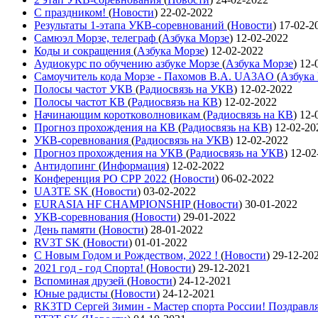
С праздником!
(
Новости
)
22-02-2022
Результаты 1-этапа УКВ-соревнований
(
Новости
)
17-02-2
Самюэл Морзе, телеграф
(
Азбука Морзе
)
12-02-2022
Коды и сокращения
(
Азбука Морзе
)
12-02-2022
Аудиокурс по обучению азбуке Морзе
(
Азбука Морзе
)
12-
Самоучитель кода Морзе - Пахомов В.А. UA3AO
(
Азбука
Полосы частот УКВ
(
Радиосвязь на УКВ
)
12-02-2022
Полосы частот КВ
(
Радиосвязь на КВ
)
12-02-2022
Начинающим коротковолновикам
(
Радиосвязь на КВ
)
12-
Прогноз прохождения на КВ
(
Радиосвязь на КВ
)
12-02-20
УКВ-соревнования
(
Радиосвязь на УКВ
)
12-02-2022
Прогноз прохождения на УКВ
(
Радиосвязь на УКВ
)
12-02
Антидопинг
(
Информация
)
12-02-2022
Конференция РО СРР 2022
(
Новости
)
06-02-2022
UA3TE SK
(
Новости
)
03-02-2022
EURASIA HF CHAMPIONSHIP
(
Новости
)
30-01-2022
УКВ-соревнования
(
Новости
)
29-01-2022
День памяти
(
Новости
)
28-01-2022
RV3T SK
(
Новости
)
01-01-2022
С Новым Годом и Рождеством, 2022 !
(
Новости
)
29-12-20
2021 год - год Cпорта!
(
Новости
)
29-12-2021
Вспоминая друзей
(
Новости
)
24-12-2021
Юные радисты
(
Новости
)
24-12-2021
RK3TD Сергей Зимин - Мастер спорта России! Поздравл