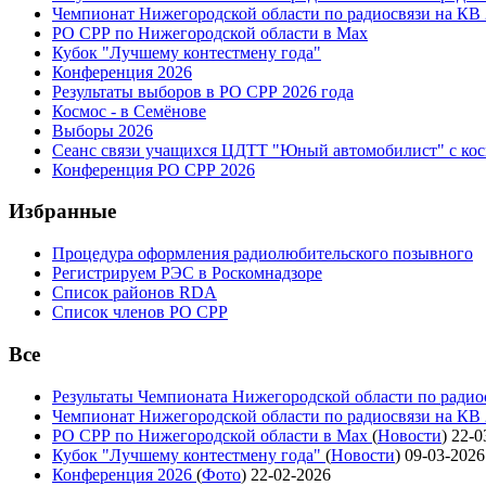
Чемпионат Нижегородской области по радиосвязи на КВ
РО СРР по Нижегородской области в Max
Кубок "Лучшему контестмену года"
Конференция 2026
Результаты выборов в РО СРР 2026 года
Космос - в Семёнове
Выборы 2026
Сеанс связи учащихся ЦДТТ "Юный автомобилист" с ко
Конференция РО СРР 2026
Избранные
Процедура оформления радиолюбительского позывного
Регистрируем РЭС в Роскомнадзоре
Список районов RDA
Список членов РО СРР
Все
Результаты Чемпионата Нижегородской области по радио
Чемпионат Нижегородской области по радиосвязи на КВ
РО СРР по Нижегородской области в Max
(
Новости
)
22-0
Кубок "Лучшему контестмену года"
(
Новости
)
09-03-2026
Конференция 2026
(
Фото
)
22-02-2026