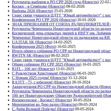
Результаты выборов в РО СРР 2026 года
(
Новости
)
22-02-
Космос - в Семёнове
(
Новости
)
08-02-2026
Выборы 2026
(
Новости
)
25-01-2026
Сеанс связи учащихся ЦДТТ "Юный автомобилист" с ко
Конференция РО СРР 2026
(
Новости
)
20-01-2026
ЗНАК ПРИЗНАНИЯ ОТ СОЮЗА РАДИОЛЮБИТЕЛЕЙ
Результаты Чемпионата Нижегородской области по радио
Космический день открытых дверей в ННГУ им. Лобачев
Чемпионат Нижегородской области по радиосвязи на КВ
UA3TAK SK
(
Новости
)
24-02-2025
Конференция 2025
(
Фото
)
16-02-2025
Итоги общего собрания РО СРР по Нижегородской облас
RW3TN SK
(
Новости
)
06-02-2025
Сеанс связи учащихся ЦДТТ "Юный автомобилист" с ко
Общее собрание РО СРР 2025
(
Новости
)
16-01-2025
R1FL - 100 лет
(
Новости
)
12-01-2025
С Рождеством Христовым!
(
Новости
)
06-01-2025
С Новым 2025 годом!
(
Новости
)
31-12-2024
RA3TT - 75, с юбилеем!
(
Новости
)
28-10-2024
Аккредитация РО СРР по Нижегородской области
(
Ново
Результаты Чемпионата Нижегородской области по радио
100 лет Нижегородскому Обществу Радиолюбителей
(
Нов
Воскресенское - Космос!
(
Новости
)
30-05-2024
Мероприятие ко Дню радио
(
Новости
)
09-05-2024
С Днём Великой Победы!
(
Новости
)
09-05-2024