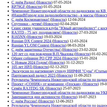
С днём Радио!
(
Новости
)
07-05-2024
RP79GF
(
Новости
)
01-05-2024
Чемпионат Нижегородской области по радиосвязи на КВ
#НашиВГороде или радиолюбительство - в массы
(
Новос
С днём Космонавтики!
(
Новости
)
12-04-2024
Спутники - детям!
(
Новости
)
02-04-2024
Сеанс связи учащихся клуба "Юный автомобилист" с ко
RA3TD - 75 лет, поздравляем!
(
Новости
)
27-03-2024
R165NN
(
Новости
)
19-03-2024
Russian DX Contest 2024
(
Новости
)
12-03-2024
Russian YL/OM Contest
(
Новости
)
08-03-2024
С днём защитника Отечества!
(
Новости
)
23-02-2024
120 лет со дня рождения В.П.Чкалова
(
Новости
)
01-02-20
Общее собрание РО СРР 2024
(
Новости
)
15-01-2024
С Новым 2024 Годом!
(
Новости
)
31-12-2023
105 лет НРЛ
(
Новости
)
02-12-2023
Экскурсия по нагревному стенду НИРФИ "Сура"
(
Статьи
Партизанский радист 2023
(
Новости
)
11-09-2023
Результаты Чемпионата Нижегородской области по ради
Проект «СОНИК» от компании «Геоскан»
(
Новости
)
19-0
Семён RA3TDG SK
(
Новости
)
25-07-2023
Чемпионат Нижегородской области по радиосвязи на У
Завершаются дни активности
(
Новости
)
10-07-2023
С днём России!
(
Новости
)
12-06-2023
Результаты Чемпионата Нижегородской области по ради