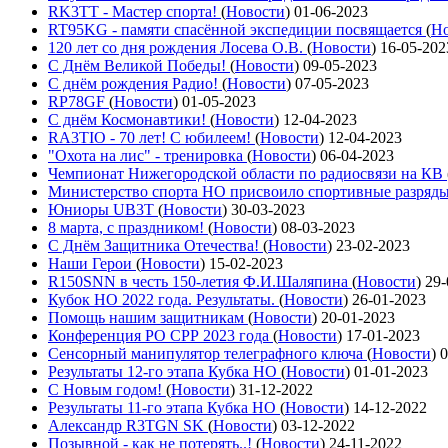
RK3TT - Мастер спорта!
(
Новости
)
01-06-2023
RT95KG - памяти спасённой экспедиции посвящается
(
Но
120 лет со дня рождения Лосева О.В.
(
Новости
)
16-05-202
С Днём Великой Победы!
(
Новости
)
09-05-2023
С днём рождения Радио!
(
Новости
)
07-05-2023
RP78GF
(
Новости
)
01-05-2023
С днём Космонавтики!
(
Новости
)
12-04-2023
RA3TIO - 70 лет! С юбилеем!
(
Новости
)
12-04-2023
"Охота на лис" - тренировка
(
Новости
)
06-04-2023
Чемпионат Нижегородской области по радиосвязи на КВ
Министерство спорта НО присвоило спортивные разряд
Юниоры UB3T
(
Новости
)
30-03-2023
8 марта, с праздником!
(
Новости
)
08-03-2023
С Днём Защитника Отечества!
(
Новости
)
23-02-2023
Наши Герои
(
Новости
)
15-02-2023
R150SNN в честь 150-летия Ф.И.Шаляпина
(
Новости
)
29-
Кубок НО 2022 года. Результаты.
(
Новости
)
26-01-2023
Помощь нашим защитникам
(
Новости
)
20-01-2023
Конференция РО СРР 2023 года
(
Новости
)
17-01-2023
Сенсорный манипулятор телеграфного ключа
(
Новости
)
0
Результаты 12-го этапа Кубка НО
(
Новости
)
01-01-2023
С Новым годом!
(
Новости
)
31-12-2022
Результаты 11-го этапа Кубка НО
(
Новости
)
14-12-2022
Александр R3TGN SK
(
Новости
)
03-12-2022
Позывной - как не потерять..!
(
Новости
)
24-11-2022