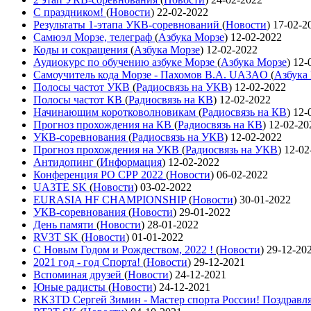
С праздником!
(
Новости
)
22-02-2022
Результаты 1-этапа УКВ-соревнований
(
Новости
)
17-02-2
Самюэл Морзе, телеграф
(
Азбука Морзе
)
12-02-2022
Коды и сокращения
(
Азбука Морзе
)
12-02-2022
Аудиокурс по обучению азбуке Морзе
(
Азбука Морзе
)
12-
Самоучитель кода Морзе - Пахомов В.А. UA3AO
(
Азбука
Полосы частот УКВ
(
Радиосвязь на УКВ
)
12-02-2022
Полосы частот КВ
(
Радиосвязь на КВ
)
12-02-2022
Начинающим коротковолновикам
(
Радиосвязь на КВ
)
12-
Прогноз прохождения на КВ
(
Радиосвязь на КВ
)
12-02-20
УКВ-соревнования
(
Радиосвязь на УКВ
)
12-02-2022
Прогноз прохождения на УКВ
(
Радиосвязь на УКВ
)
12-02
Антидопинг
(
Информация
)
12-02-2022
Конференция РО СРР 2022
(
Новости
)
06-02-2022
UA3TE SK
(
Новости
)
03-02-2022
EURASIA HF CHAMPIONSHIP
(
Новости
)
30-01-2022
УКВ-соревнования
(
Новости
)
29-01-2022
День памяти
(
Новости
)
28-01-2022
RV3T SK
(
Новости
)
01-01-2022
С Новым Годом и Рождеством, 2022 !
(
Новости
)
29-12-20
2021 год - год Cпорта!
(
Новости
)
29-12-2021
Вспоминая друзей
(
Новости
)
24-12-2021
Юные радисты
(
Новости
)
24-12-2021
RK3TD Сергей Зимин - Мастер спорта России! Поздравл