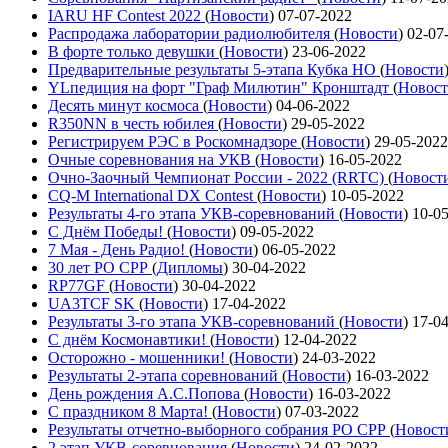
IARU HF Contest 2022
(
Новости
)
07-07-2022
Распродажа лаборатории радиолюбителя
(
Новости
)
02-07
В форте только девушки
(
Новости
)
23-06-2022
Предварительные результаты 5-этапа Кубка НО
(
Новости
YLпедиция на форт "Граф Милютин" Кронштадт
(
Новос
Десять минут космоса
(
Новости
)
04-06-2022
R350NN в честь юбилея
(
Новости
)
29-05-2022
Регистрируем РЭС в Роскомнадзоре
(
Новости
)
29-05-2022
Очные соревнования на УКВ
(
Новости
)
16-05-2022
Очно-Заочный Чемпионат России - 2022 (RRTC)
(
Новост
CQ-M International DX Contest
(
Новости
)
10-05-2022
Результаты 4-го этапа УКВ-соревнований
(
Новости
)
10-0
С Днём Победы!
(
Новости
)
09-05-2022
7 Мая - День Радио!
(
Новости
)
06-05-2022
30 лет РО СРР
(
Дипломы
)
30-04-2022
RP77GF
(
Новости
)
30-04-2022
UA3TCF SK
(
Новости
)
17-04-2022
Результаты 3-го этапа УКВ-соревнований
(
Новости
)
17-0
С днём Космонавтики!
(
Новости
)
12-04-2022
Осторожно - мошенники!
(
Новости
)
24-03-2022
Результаты 2-этапа соревнований
(
Новости
)
16-03-2022
День рождения А.С.Попова
(
Новости
)
16-03-2022
С праздником 8 Марта!
(
Новости
)
07-03-2022
Результаты отчетно-выборного собрания РО СРР
(
Новост
2 этап УКВ-соревнования
(
Новости
)
24-02-2022