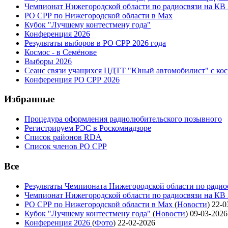
Чемпионат Нижегородской области по радиосвязи на КВ
РО СРР по Нижегородской области в Max
Кубок "Лучшему контестмену года"
Конференция 2026
Результаты выборов в РО СРР 2026 года
Космос - в Семёнове
Выборы 2026
Сеанс связи учащихся ЦДТТ "Юный автомобилист" с ко
Конференция РО СРР 2026
Избранные
Процедура оформления радиолюбительского позывного
Регистрируем РЭС в Роскомнадзоре
Список районов RDA
Список членов РО СРР
Все
Результаты Чемпионата Нижегородской области по радио
Чемпионат Нижегородской области по радиосвязи на КВ
РО СРР по Нижегородской области в Max
(
Новости
)
22-0
Кубок "Лучшему контестмену года"
(
Новости
)
09-03-2026
Конференция 2026
(
Фото
)
22-02-2026