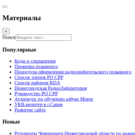
Материалы
×
Поиск
Популярные
Коды и сокращения
Проверка позывного
Процедура оформления радиолюбительского позывного
Список членов РО СРР
Список районов RDA
Нижегородская РадиоЛаборатория
Руководство РО СРР
Аудиокурс по обучению азбуке Морзе
УКВ-репитер в г.Саров
Развитие сайта
Новые
Результаты Чемпионата Нижегородской области по радио