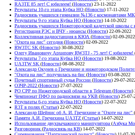
RA3TE 85 лет! С юбилеем!
(
Новости
)
23-11-2022
Результаты 10-го этапа Кубка НО
(
Новости
)
17-11-2022
Радиосвязь учащихся гимназии №136 с космонавтами М
Результаты 9-го этапа Кубка НО
(
Новости
)
14-10-2022
Радиосвязь учащихся Нижегородской кадетской школы 
Регистрация РЭС и ВЧУ - нюансы
(
Новости
)
22-09-2022
Коллективная радиостанция в КЮА
(
Новости
)
02-09-2022
"Охота на лис" сегодня
(
Новости
)
02-09-2022
RW3TC SK
(
Новости
)
30-08-2022
Олегу Ивановичу Архипову RW3TJ - 75 лет! С юбилеем!
Результаты 7-го этапа Кубка НО
(
Новости
)
19-08-2022
UA3TW SK
(
Новости
)
08-08-2022
Александр Окунев о Гречихине и нижегородском Полит
"Охота на лис" получилась на бис
(
Новости
)
03-08-2022
Почетный спортивный судья России
(
Новости
)
29-07-202
ОЗЧР-2022
(
Новости
)
27-07-2022
РО СРР по Нижегородской области в Telegram
(
Новости
)
Чемпионат ПФО по радиосвязи на УКВ
(
Новости
)
25-07-
Результаты 6-го этапа Кубка НО
(
Новости
)
22-07-2022
R3T в полях
(
Статьи
)
22-07-2022
Александр Шейнис об А. И. Гречихине и "Охоте на лис"
Памяти А.И. Гречихина UA3TZ
(
Статьи
)
14-07-2022
Использование двухрычажного манипулятора
(
Азбука Мо
Разговорник
(
Радиосвязь на КВ
)
14-07-2022
Соревнования "Партизанский радист"
(
Новости
)
11-07-2