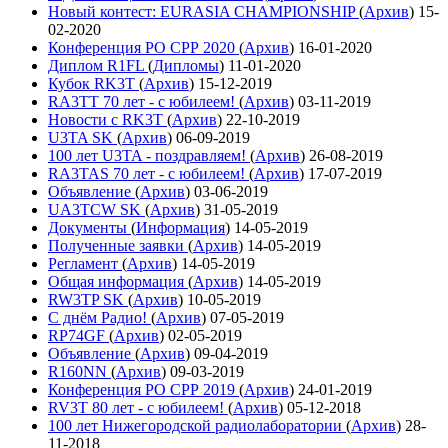
Новый контест: EURASIA CHAMPIONSHIP
(
Архив
)
15-
02-2020
Конференция РО СРР 2020
(
Архив
)
16-01-2020
Диплом R1FL
(
Дипломы
)
11-01-2020
Кубок RK3T
(
Архив
)
15-12-2019
RA3TT 70 лет - с юбилеем!
(
Архив
)
03-11-2019
Новости с RK3T
(
Архив
)
22-10-2019
U3TA SK
(
Архив
)
06-09-2019
100 лет U3TA - поздравляем!
(
Архив
)
26-08-2019
RA3TAS 70 лет - с юбилеем!
(
Архив
)
17-07-2019
Объявление
(
Архив
)
03-06-2019
UA3TCW SK
(
Архив
)
31-05-2019
Документы
(
Информация
)
14-05-2019
Полученные заявки
(
Архив
)
14-05-2019
Регламент
(
Архив
)
14-05-2019
Общая информация
(
Архив
)
14-05-2019
RW3TP SK
(
Архив
)
10-05-2019
С днём Радио!
(
Архив
)
07-05-2019
RP74GF
(
Архив
)
02-05-2019
Объявление
(
Архив
)
09-04-2019
R160NN
(
Архив
)
09-03-2019
Конференция РО СРР 2019
(
Архив
)
24-01-2019
RV3T 80 лет - с юбилеем!
(
Архив
)
05-12-2018
100 лет Нижегородской радиолаборатории
(
Архив
)
28-
11-2018