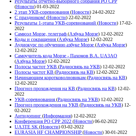
Результаты отчетно-выборного собрания РО СРР
(
Новости
)
01-03-2022
2 этап УКВ-соревнования
(
Новости
)
24-02-2022
С праздником!
(
Новости
)
22-02-2022
Результаты 1-этапа УКВ-соревнований
(
Новости
)
17-02-
2022
Самюэл Морзе, телеграф
(
Азбука Морзе
)
12-02-2022
Коды и сокращения
(
Азбука Морзе
)
12-02-2022
Аудиокурс по обучению азбуке Морзе
(
Азбука Морзе
)
12-02-2022
Самоучитель кода Морзе - Пахомов В.А. UA3AO
(
Азбука Морзе
)
12-02-2022
Полосы частот УКВ
(
Радиосвязь на УКВ
)
12-02-2022
Полосы частот КВ
(
Радиосвязь на КВ
)
12-02-2022
Начинающим коротковолновикам
(
Радиосвязь на КВ
)
12-02-2022
Прогноз прохождения на КВ
(
Радиосвязь на КВ
)
12-02-
2022
УКВ-соревнования
(
Радиосвязь на УКВ
)
12-02-2022
Прогноз прохождения на УКВ
(
Радиосвязь на УКВ
)
12-
02-2022
Антидопинг
(
Информация
)
12-02-2022
Конференция РО СРР 2022
(
Новости
)
06-02-2022
UA3TE SK
(
Новости
)
03-02-2022
EURASIA HF CHAMPIONSHIP
(
Новости
)
30-01-2022