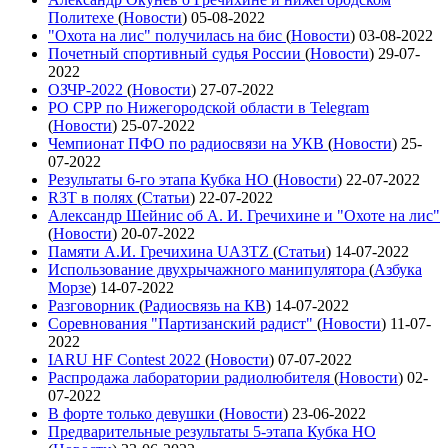
Политехе
(
Новости
)
05-08-2022
"Охота на лис" получилась на бис
(
Новости
)
03-08-2022
Почетный спортивный судья России
(
Новости
)
29-07-
2022
ОЗЧР-2022
(
Новости
)
27-07-2022
РО СРР по Нижегородской области в Telegram
(
Новости
)
25-07-2022
Чемпионат ПФО по радиосвязи на УКВ
(
Новости
)
25-
07-2022
Результаты 6-го этапа Кубка НО
(
Новости
)
22-07-2022
R3T в полях
(
Статьи
)
22-07-2022
Александр Шейнис об А. И. Гречихине и "Охоте на лис"
(
Новости
)
20-07-2022
Памяти А.И. Гречихина UA3TZ
(
Статьи
)
14-07-2022
Использование двухрычажного манипулятора
(
Азбука
Морзе
)
14-07-2022
Разговорник
(
Радиосвязь на КВ
)
14-07-2022
Соревнования "Партизанский радист"
(
Новости
)
11-07-
2022
IARU HF Contest 2022
(
Новости
)
07-07-2022
Распродажа лаборатории радиолюбителя
(
Новости
)
02-
07-2022
В форте только девушки
(
Новости
)
23-06-2022
Предварительные результаты 5-этапа Кубка НО