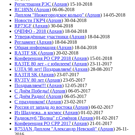
Регистрация РЭС
(
Архив
)
15-10-2018
RC18NN
(
Архив
)
06-06-2018
Диплом "Нижегородское кольцо"
(
Архив
)
14-05-2018
Новости ГКРЧ
(
Архив
)
30-04-2018
RP73GF
(
Архив
)
30-04-2018
ОЧПФО - 2018
(
Архив
)
18-04-2018
Утверждённые участники
(
Архив
)
18-04-2018
Регламент
(
Архив
)
18-04-2018
Общая информация
(
Архив
)
18-04-2018
RA3TF SK
(
Архив
)
20-02-2018
Конференция РО СРР 2018
(
Архив
)
15-01-2018
RA3TE 80 лет - с юбилеем!
(
Архив
)
23-11-2017
U3TA 98 лет! Поздравляем!
(
Архив
)
28-08-2017
RA3TJI SK
(
Архив
)
23-07-2017
RV3TV 80 лет
(
Архив
)
23-05-2017
Поздравляем!!!
(
Архив
)
12-05-2017
С Днём Победы!
(
Архив
)
06-05-2017
С Днём Радио!
(
Архив
)
06-05-2017
С праздником!
(
Архив
)
23-02-2017
Россия от запада до востока
(
Архив
)
06-02-2017
Из Шалдежа...в космос
(
Архив
)
01-02-2017
Радиоклуб "Волна" г.Семёнов
(
Архив
)
01-02-2017
Конференция РО СРР 2017
(
Архив
)
21-01-2017
R753AN Диплом "Александр Невский"
(
Архив
)
26-11-
2016