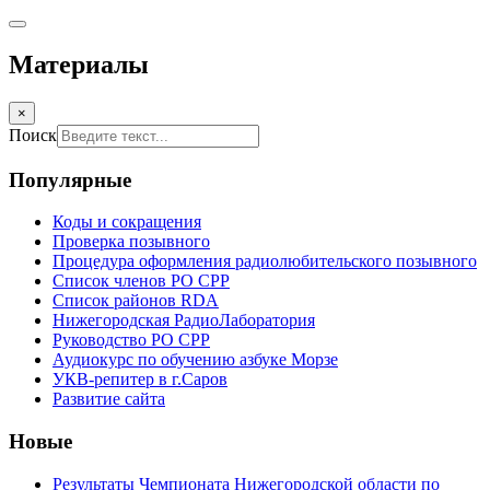
Материалы
×
Поиск
Популярные
Коды и сокращения
Проверка позывного
Процедура оформления радиолюбительского позывного
Список членов РО СРР
Список районов RDA
Нижегородская РадиоЛаборатория
Руководство РО СРР
Аудиокурс по обучению азбуке Морзе
УКВ-репитер в г.Саров
Развитие сайта
Новые
Результаты Чемпионата Нижегородской области по