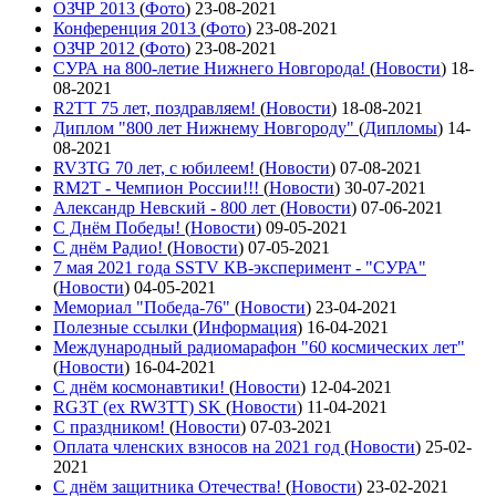
ОЗЧР 2013
(
Фото
)
23-08-2021
Конференция 2013
(
Фото
)
23-08-2021
ОЗЧР 2012
(
Фото
)
23-08-2021
СУРА на 800-летие Нижнего Новгорода!
(
Новости
)
18-
08-2021
R2TT 75 лет, поздравляем!
(
Новости
)
18-08-2021
Диплом "800 лет Нижнему Новгороду"
(
Дипломы
)
14-
08-2021
RV3TG 70 лет, с юбилеем!
(
Новости
)
07-08-2021
RM2T - Чемпион России!!!
(
Новости
)
30-07-2021
Александр Невский - 800 лет
(
Новости
)
07-06-2021
С Днём Победы!
(
Новости
)
09-05-2021
C днём Радио!
(
Новости
)
07-05-2021
7 мая 2021 года SSTV КВ-эксперимент - "СУРА"
(
Новости
)
04-05-2021
Мемориал "Победа-76"
(
Новости
)
23-04-2021
Полезные ссылки
(
Информация
)
16-04-2021
Международный радиомарафон "60 космических лет"
(
Новости
)
16-04-2021
С днём космонавтики!
(
Новости
)
12-04-2021
RG3T (ex RW3TT) SK
(
Новости
)
11-04-2021
С праздником!
(
Новости
)
07-03-2021
Оплата членских взносов на 2021 год
(
Новости
)
25-02-
2021
С днём защитника Отечества!
(
Новости
)
23-02-2021