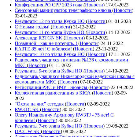
Конференция РО СРР 2023 года
(
Новости
)
17-01-2023
Сенсорный манипулятор телеграфного ключа
(
Новости
)
03-01-2023
Результаты 12-го этапа Кубка НО
(
Новости
)
01-01-2023
С Новым годом!
(
Новости
)
31-12-2022
Результаты 11-го этапа Кубка НО
(
Новости
)
14-12-2022
Александр R3TGN SK
(
Новости
)
03-12-2022
Позывной - как не потерять..!
(
Новости
)
24-11-2022
RA3TE 85 лет! С юбилеем!
(
Новости
)
23-11-2022
Результаты 10-го этапа Кубка НО
(
Новости
)
17-11-2022
Радиосвязь учащихся гимназии №136 с космонавтами
МКС
(
Новости
)
01-11-2022
Результаты 9-го этапа Кубка НО
(
Новости
)
14-10-2022
Радиосвязь учащихся Нижегородской кадетской школы с
космонавтами МКС
(
Новости
)
07-10-2022
Регистрация РЭС и ВЧУ - нюансы
(
Новости
)
22-09-2022
Коллективная радиостанция в КЮА
(
Новости
)
02-09-
2022
"Охота на лис" сегодня
(
Новости
)
02-09-2022
RW3TC SK
(
Новости
)
30-08-2022
Олегу Ивановичу Архипову RW3TJ - 75 лет! С
юбилеем!
(
Новости
)
30-08-2022
Результаты 7-го этапа Кубка НО
(
Новости
)
19-08-2022
UA3TW SK
(
Новости
)
08-08-2022
Александр Окунев о Гречихине и нижегородском