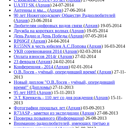
UA3TJ SK
(
Архив
)
24-07-2014
Антенны и мы...
(
Архив
)
27-06-2014
90 лет Нижегородскому Обществу Радиолюбителей
(
Архив
)
23-06-2014
Любителям цифровых видов связи
(
Архив
)
19-05-2014
Дружба на коротких волнах
(
Архив
)
19-05-2014
День Радио и День Победы
(
Архив
)
07-05-2014
RP69GF
(
Архив
)
24-04-2014
R155NN в честь юбилея А.С.Попова
(
Архив
)
16-03-2014
УКВ соревнования 2014
(
Архив
)
02-03-2014
Оплата взносов 2014г
(
Архив
)
27-02-2014
23 февраля
(
Архив
)
24-02-2014
Конференция - 2014
(
Архив
)
02-01-2014
О.В.Лосев - учёный, опередивший время!
(
Архив
)
27-11-
2013
Новый диплом "О.В.Лосев - учёный, опередивший
время!"
(
Дипломы
)
27-11-2013
95 лет НРЛ
(
Архив
)
15-11-2013
Э.Т. Кренкель - 110 лет со дня рождения
(
Архив
)
15-11-
2013
Фотографии прошлых лет
(
Архив
)
03-09-2013
R73ASP - заметки из экспедиции
(
Архив
)
27-08-2013
Проверка позывного
(
Информация
)
26-08-2013
Вниманию радиолюбителей, имеющих третью и