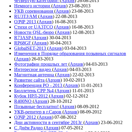
четвёртую категории!
(
Архив
)
26-08-2013
Немного истории
(
Архив
)
23-08-2013
УКВ соревнования
(
Архив
)
23-08-2013
RU3TJ/AM
(
Архив
)
22-08-2013
ОЗЧР 2013
(
Архив
)
16-08-2013
Стихи от UA3TCQ
(
Архив
)
16-08-2013
Новости QSL-бюро
(
Архив
)
12-08-2013
R73ASP
(
Архив
)
30-04-2013
RP68GF
(
Архив
)
30-04-2013
GlobalSET-2013
(
Архив
)
03-04-2013
Изменения в Порядке образования позывных сигналов
(
Архив
)
26-03-2013
Фотографии прошлых лет
(
Архив
)
04-03-2013
Интересное видео
(
Архив
)
04-03-2013
Магнитная антенна
(
Архив
)
22-02-2013
Развитие сайта
(
Архив
)
10-02-2013
Конференция РО - 2013
(
Архив
)
11-01-2013
Бюллетень СРР №4
(
Архив
)
11-01-2013
Кубок НРЛ-2012
(
Архив
)
02-12-2012
R400NO
(
Архив
)
28-10-2012
Позывные бесплатно!
(
Архив
)
08-09-2012
УКВ-репитер в г.Саров
(
Архив
)
08-09-2012
ОЗЧР 2012
(
Архив
)
07-08-2012
Дни активности в сентябре 2013г
(
Архив
)
23-06-2012
С Днём Радио
(
Архив
)
07-05-2012