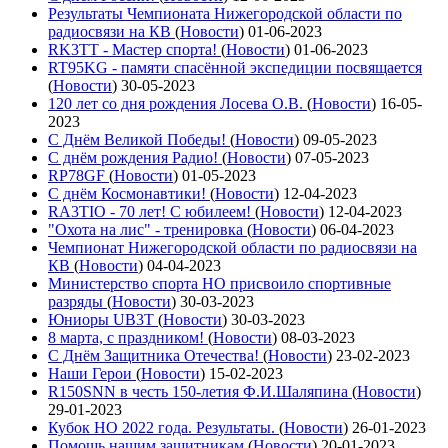
Результаты Чемпионата Нижегородской области по
радиосвязи на КВ
(
Новости
)
01-06-2023
RK3TT - Мастер спорта!
(
Новости
)
01-06-2023
RT95KG - памяти спасённой экспедиции посвящается
(
Новости
)
30-05-2023
120 лет со дня рождения Лосева О.В.
(
Новости
)
16-05-
2023
С Днём Великой Победы!
(
Новости
)
09-05-2023
С днём рождения Радио!
(
Новости
)
07-05-2023
RP78GF
(
Новости
)
01-05-2023
С днём Космонавтики!
(
Новости
)
12-04-2023
RA3TIO - 70 лет! С юбилеем!
(
Новости
)
12-04-2023
"Охота на лис" - тренировка
(
Новости
)
06-04-2023
Чемпионат Нижегородской области по радиосвязи на
КВ
(
Новости
)
04-04-2023
Министерство спорта НО присвоило спортивные
разряды
(
Новости
)
30-03-2023
Юниоры UB3T
(
Новости
)
30-03-2023
8 марта, с праздником!
(
Новости
)
08-03-2023
С Днём Защитника Отечества!
(
Новости
)
23-02-2023
Наши Герои
(
Новости
)
15-02-2023
R150SNN в честь 150-летия Ф.И.Шаляпина
(
Новости
)
29-01-2023
Кубок НО 2022 года. Результаты.
(
Новости
)
26-01-2023
Помощь нашим защитникам
(
Новости
)
20-01-2023