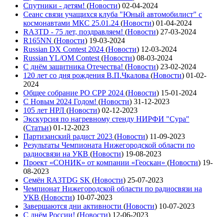
Спутники - детям!
(
Новости
)
02-04-2024
Сеанс связи учащихся клуба "Юный автомобилист" с
космонавтами МКС 25.01.24
(
Новости
)
01-04-2024
RA3TD - 75 лет, поздравляем!
(
Новости
)
27-03-2024
R165NN
(
Новости
)
19-03-2024
Russian DX Contest 2024
(
Новости
)
12-03-2024
Russian YL/OM Contest
(
Новости
)
08-03-2024
С днём защитника Отечества!
(
Новости
)
23-02-2024
120 лет со дня рождения В.П.Чкалова
(
Новости
)
01-02-
2024
Общее собрание РО СРР 2024
(
Новости
)
15-01-2024
С Новым 2024 Годом!
(
Новости
)
31-12-2023
105 лет НРЛ
(
Новости
)
02-12-2023
Экскурсия по нагревному стенду НИРФИ "Сура"
(
Статьи
)
01-12-2023
Партизанский радист 2023
(
Новости
)
11-09-2023
Результаты Чемпионата Нижегородской области по
радиосвязи на УКВ
(
Новости
)
19-08-2023
Проект «СОНИК» от компании «Геоскан»
(
Новости
)
19-
08-2023
Семён RA3TDG SK
(
Новости
)
25-07-2023
Чемпионат Нижегородской области по радиосвязи на
УКВ
(
Новости
)
10-07-2023
Завершаются дни активности
(
Новости
)
10-07-2023
С днём России!
(
Новости
)
12-06-2023