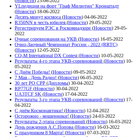
(
Новости
)
23-06-2022
YLпедиция на форт "Граф Милютин" Кронштадт
(
Новости
)
18-06-2022
Десять минут космоса
(
Новости
)
04-06-2022
R350NN в честь юбилея
(
Новости
)
29-05-2022
Регистрируем РЭС в Роскомнадзоре
(
Новости
)
29-05-
2022
Очные соревнования на УКВ
(
Новости
)
16-05-2022
Очно-Заочный Чемпионат России - 2022 (RRTC)
(
Новости
)
12-05-2022
CQ-M International DX Contest
(
Новости
)
10-05-2022
Результаты 4-го этапа УКВ-соревнований
(
Новости
)
10-
05-2022
С Днём Победы!
(
Новости
)
09-05-2022
7 Мая - День Радио!
(
Новости
)
06-05-2022
30 лет РО СРР
(
Дипломы
)
30-04-2022
RP77GF
(
Новости
)
30-04-2022
UA3TCF SK
(
Новости
)
17-04-2022
Результаты 3-го этапа УКВ-соревнований
(
Новости
)
17-
04-2022
С днём Космонавтики!
(
Новости
)
12-04-2022
Осторожно - мошенники!
(
Новости
)
24-03-2022
Результаты 2-этапа соревнований
(
Новости
)
16-03-2022
День рождения А.С.Попова
(
Новости
)
16-03-2022
С праздником 8 Марта!
(
Новости
)
07-03-2022