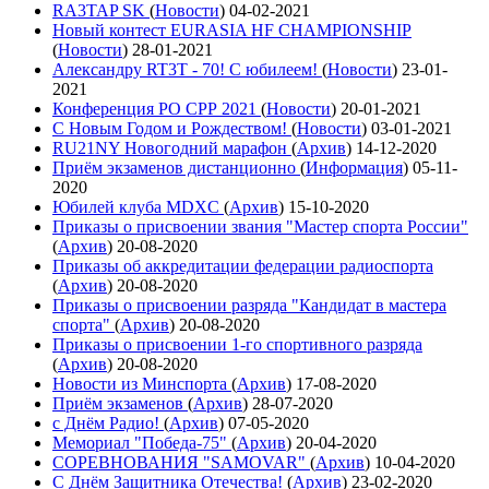
RA3TAP SK
(
Новости
)
04-02-2021
Новый контест EURASIA HF CHAMPIONSHIP
(
Новости
)
28-01-2021
Александру RT3T - 70! С юбилеем!
(
Новости
)
23-01-
2021
Конференция РО СРР 2021
(
Новости
)
20-01-2021
С Новым Годом и Рождеством!
(
Новости
)
03-01-2021
RU21NY Новогодний марафон
(
Архив
)
14-12-2020
Приём экзаменов дистанционно
(
Информация
)
05-11-
2020
Юбилей клуба MDXC
(
Архив
)
15-10-2020
Приказы о присвоении звания "Мастер спорта России"
(
Архив
)
20-08-2020
Приказы об аккредитации федерации радиоспорта
(
Архив
)
20-08-2020
Приказы о присвоении разряда "Кандидат в мастера
спорта"
(
Архив
)
20-08-2020
Приказы о присвоении 1-го спортивного разряда
(
Архив
)
20-08-2020
Новости из Минспорта
(
Архив
)
17-08-2020
Приём экзаменов
(
Архив
)
28-07-2020
с Днём Радио!
(
Архив
)
07-05-2020
Мемориал "Победа-75"
(
Архив
)
20-04-2020
СОРЕВНОВАНИЯ "SAMOVAR"
(
Архив
)
10-04-2020
С Днём Защитника Отечества!
(
Архив
)
23-02-2020