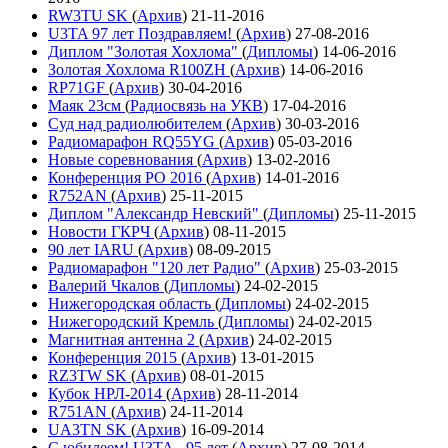
RW3TU SK
(
Архив
)
21-11-2016
U3TA 97 лет Поздравляем!
(
Архив
)
27-08-2016
Диплом "Золотая Хохлома"
(
Дипломы
)
14-06-2016
Золотая Хохлома R100ZH
(
Архив
)
14-06-2016
RP71GF
(
Архив
)
30-04-2016
Маяк 23см
(
Радиосвязь на УКВ
)
17-04-2016
Суд над радиолюбителем
(
Архив
)
30-03-2016
Радиомарафон RQ55YG
(
Архив
)
05-03-2016
Новые соревнования
(
Архив
)
13-02-2016
Конференция РО 2016
(
Архив
)
14-01-2016
R752AN
(
Архив
)
25-11-2015
Диплом "Александр Невский"
(
Дипломы
)
25-11-2015
Новости ГКРЧ
(
Архив
)
08-11-2015
90 лет IARU
(
Архив
)
08-09-2015
Радиомарафон "120 лет Радио"
(
Архив
)
25-03-2015
Валерий Чкалов
(
Дипломы
)
24-02-2015
Нижегородская область
(
Дипломы
)
24-02-2015
Нижегородский Кремль
(
Дипломы
)
24-02-2015
Магнитная антенна 2
(
Архив
)
24-02-2015
Конференция 2015
(
Архив
)
13-01-2015
RZ3TW SK
(
Архив
)
08-01-2015
Кубок НРЛ-2014
(
Архив
)
28-11-2014
R751AN
(
Архив
)
24-11-2014
UA3TN SK
(
Архив
)
16-09-2014
С юбилеем! U3TA - 95 лет
(
Архив
)
27-08-2014