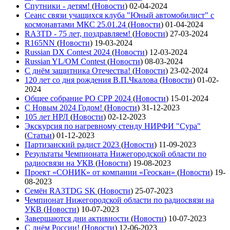
Спутники - детям!
(
Новости
)
02-04-2024
Сеанс связи учащихся клуба "Юный автомобилист" с
космонавтами МКС 25.01.24
(
Новости
)
01-04-2024
RA3TD - 75 лет, поздравляем!
(
Новости
)
27-03-2024
R165NN
(
Новости
)
19-03-2024
Russian DX Contest 2024
(
Новости
)
12-03-2024
Russian YL/OM Contest
(
Новости
)
08-03-2024
С днём защитника Отечества!
(
Новости
)
23-02-2024
120 лет со дня рождения В.П.Чкалова
(
Новости
)
01-02-
2024
Общее собрание РО СРР 2024
(
Новости
)
15-01-2024
С Новым 2024 Годом!
(
Новости
)
31-12-2023
105 лет НРЛ
(
Новости
)
02-12-2023
Экскурсия по нагревному стенду НИРФИ "Сура"
(
Статьи
)
01-12-2023
Партизанский радист 2023
(
Новости
)
11-09-2023
Результаты Чемпионата Нижегородской области по
радиосвязи на УКВ
(
Новости
)
19-08-2023
Проект «СОНИК» от компании «Геоскан»
(
Новости
)
19-
08-2023
Семён RA3TDG SK
(
Новости
)
25-07-2023
Чемпионат Нижегородской области по радиосвязи на
УКВ
(
Новости
)
10-07-2023
Завершаются дни активности
(
Новости
)
10-07-2023
С днём России!
(
Новости
)
12-06-2023