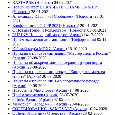
RA3TAP SK
(
Новости
)
04-02-2021
Новый контест EURASIA HF CHAMPIONSHIP
(
Новости
)
28-01-2021
Александру RT3T - 70! С юбилеем!
(
Новости
)
23-01-
2021
Конференция РО СРР 2021
(
Новости
)
20-01-2021
С Новым Годом и Рождеством!
(
Новости
)
03-01-2021
RU21NY Новогодний марафон
(
Архив
)
14-12-2020
Приём экзаменов дистанционно
(
Информация
)
05-11-
2020
Юбилей клуба MDXC
(
Архив
)
15-10-2020
Приказы о присвоении звания "Мастер спорта России"
(
Архив
)
20-08-2020
Приказы об аккредитации федерации радиоспорта
(
Архив
)
20-08-2020
Приказы о присвоении разряда "Кандидат в мастера
спорта"
(
Архив
)
20-08-2020
Приказы о присвоении 1-го спортивного разряда
(
Архив
)
20-08-2020
Новости из Минспорта
(
Архив
)
17-08-2020
Приём экзаменов
(
Архив
)
28-07-2020
с Днём Радио!
(
Архив
)
07-05-2020
Мемориал "Победа-75"
(
Архив
)
20-04-2020
СОРЕВНОВАНИЯ "SAMOVAR"
(
Архив
)
10-04-2020
С Днём Защитника Отечества!
(
Архив
)
23-02-2020