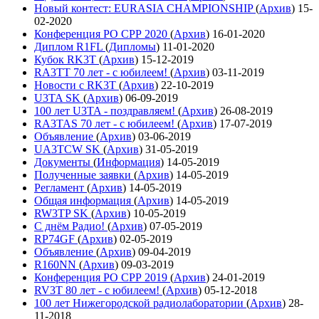
Новый контест: EURASIA CHAMPIONSHIP
(
Архив
)
15-
02-2020
Конференция РО СРР 2020
(
Архив
)
16-01-2020
Диплом R1FL
(
Дипломы
)
11-01-2020
Кубок RK3T
(
Архив
)
15-12-2019
RA3TT 70 лет - с юбилеем!
(
Архив
)
03-11-2019
Новости с RK3T
(
Архив
)
22-10-2019
U3TA SK
(
Архив
)
06-09-2019
100 лет U3TA - поздравляем!
(
Архив
)
26-08-2019
RA3TAS 70 лет - с юбилеем!
(
Архив
)
17-07-2019
Объявление
(
Архив
)
03-06-2019
UA3TCW SK
(
Архив
)
31-05-2019
Документы
(
Информация
)
14-05-2019
Полученные заявки
(
Архив
)
14-05-2019
Регламент
(
Архив
)
14-05-2019
Общая информация
(
Архив
)
14-05-2019
RW3TP SK
(
Архив
)
10-05-2019
С днём Радио!
(
Архив
)
07-05-2019
RP74GF
(
Архив
)
02-05-2019
Объявление
(
Архив
)
09-04-2019
R160NN
(
Архив
)
09-03-2019
Конференция РО СРР 2019
(
Архив
)
24-01-2019
RV3T 80 лет - с юбилеем!
(
Архив
)
05-12-2018
100 лет Нижегородской радиолаборатории
(
Архив
)
28-
11-2018