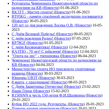
Результаты Чемпионата Нижегородской области по
радиосвязи на КВ
(
Новости
)
01-06-2023
RK3TT - Мастер спорта!
(
Новости
)
01-06-2023
RT95KG - памяти спасённой экспедиции посвящается
(
Новости
)
30-05-2023
120 лет со дня рождения Лосева О.В.
(
Новости
)
16-05-
2023
С Днём Великой Победы!
(
Новости
)
09-05-2023
С днём рождения Радио!
(
Новости
)
07-05-2023
RP78GF
(
Новости
)
01-05-2023
С днём Космонавтики!
(
Новости
)
12-04-2023
RA3TIO - 70 лет! С юбилеем!
(
Новости
)
12-04-2023
"Охота на лис" - тренировка
(
Новости
)
06-04-2023
Чемпионат Нижегородской области по радиосвязи на
КВ
(
Новости
)
04-04-2023
Министерство спорта НО присвоило спортивные
разряды
(
Новости
)
30-03-2023
Юниоры UB3T
(
Новости
)
30-03-2023
8 марта, с праздником!
(
Новости
)
08-03-2023
С Днём Защитника Отечества!
(
Новости
)
23-02-2023
Наши Герои
(
Новости
)
15-02-2023
R150SNN в честь 150-летия Ф.И.Шаляпина
(
Новости
)
29-01-2023
Кубок НО 2022 года. Результаты.
(
Новости
)
26-01-2023
Помощь нашим защитникам
(
Новости
)
20-01-2023