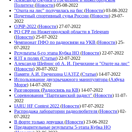
Политехе
(
Новости
)
05-08-2022
"Охота на лис" получилась на бис
(
Новости
)
03-08-2022
Почетный спортивный судья России
(
Новости
)
29-07-
2022
ОЗЧР-2022
(
Новости
)
27-07-2022
РО СРР по Нижегородской области в Telegram
(
Новости
)
25-07-2022
Чемпионат ПФО по радиосвязи на УКВ
(
Новости
)
25-
07-2022
Результаты 6-го этапа Кубка НО
(
Новости
)
22-07-2022
R3T в полях
(
Статьи
)
22-07-2022
Александр Шейнис об А. И. Гречихине и "Охоте на лис"
(
Новости
)
20-07-2022
Памяти А.И. Гречихина UA3TZ
(
Статьи
)
14-07-2022
Использование двухрычажного манипулятора
(
Азбука
Морзе
)
14-07-2022
Разговорник
(
Радиосвязь на КВ
)
14-07-2022
Соревнования "Партизанский радист"
(
Новости
)
11-07-
2022
IARU HF Contest 2022
(
Новости
)
07-07-2022
Распродажа лаборатории радиолюбителя
(
Новости
)
02-
07-2022
В форте только девушки
(
Новости
)
23-06-2022
Предварительные результаты 5-этапа Кубка НО