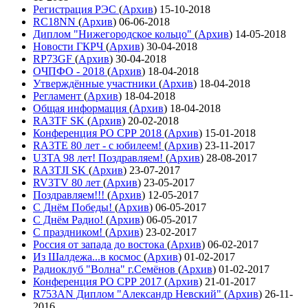
Регистрация РЭС
(
Архив
)
15-10-2018
RC18NN
(
Архив
)
06-06-2018
Диплом "Нижегородское кольцо"
(
Архив
)
14-05-2018
Новости ГКРЧ
(
Архив
)
30-04-2018
RP73GF
(
Архив
)
30-04-2018
ОЧПФО - 2018
(
Архив
)
18-04-2018
Утверждённые участники
(
Архив
)
18-04-2018
Регламент
(
Архив
)
18-04-2018
Общая информация
(
Архив
)
18-04-2018
RA3TF SK
(
Архив
)
20-02-2018
Конференция РО СРР 2018
(
Архив
)
15-01-2018
RA3TE 80 лет - с юбилеем!
(
Архив
)
23-11-2017
U3TA 98 лет! Поздравляем!
(
Архив
)
28-08-2017
RA3TJI SK
(
Архив
)
23-07-2017
RV3TV 80 лет
(
Архив
)
23-05-2017
Поздравляем!!!
(
Архив
)
12-05-2017
С Днём Победы!
(
Архив
)
06-05-2017
С Днём Радио!
(
Архив
)
06-05-2017
С праздником!
(
Архив
)
23-02-2017
Россия от запада до востока
(
Архив
)
06-02-2017
Из Шалдежа...в космос
(
Архив
)
01-02-2017
Радиоклуб "Волна" г.Семёнов
(
Архив
)
01-02-2017
Конференция РО СРР 2017
(
Архив
)
21-01-2017
R753AN Диплом "Александр Невский"
(
Архив
)
26-11-
2016