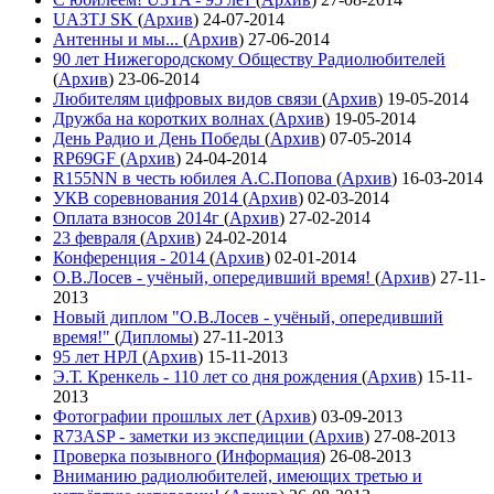
UA3TJ SK
(
Архив
)
24-07-2014
Антенны и мы...
(
Архив
)
27-06-2014
90 лет Нижегородскому Обществу Радиолюбителей
(
Архив
)
23-06-2014
Любителям цифровых видов связи
(
Архив
)
19-05-2014
Дружба на коротких волнах
(
Архив
)
19-05-2014
День Радио и День Победы
(
Архив
)
07-05-2014
RP69GF
(
Архив
)
24-04-2014
R155NN в честь юбилея А.С.Попова
(
Архив
)
16-03-2014
УКВ соревнования 2014
(
Архив
)
02-03-2014
Оплата взносов 2014г
(
Архив
)
27-02-2014
23 февраля
(
Архив
)
24-02-2014
Конференция - 2014
(
Архив
)
02-01-2014
О.В.Лосев - учёный, опередивший время!
(
Архив
)
27-11-
2013
Новый диплом "О.В.Лосев - учёный, опередивший
время!"
(
Дипломы
)
27-11-2013
95 лет НРЛ
(
Архив
)
15-11-2013
Э.Т. Кренкель - 110 лет со дня рождения
(
Архив
)
15-11-
2013
Фотографии прошлых лет
(
Архив
)
03-09-2013
R73ASP - заметки из экспедиции
(
Архив
)
27-08-2013
Проверка позывного
(
Информация
)
26-08-2013
Вниманию радиолюбителей, имеющих третью и