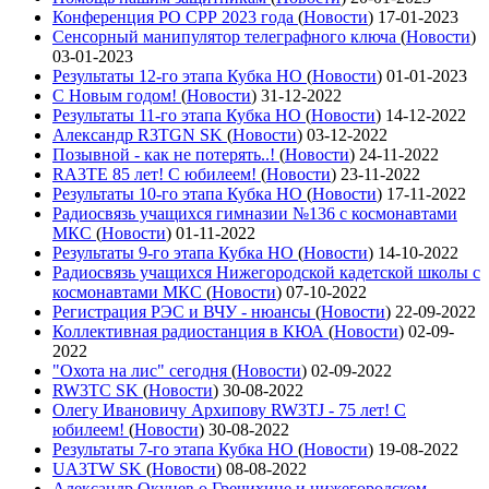
Конференция РО СРР 2023 года
(
Новости
)
17-01-2023
Сенсорный манипулятор телеграфного ключа
(
Новости
)
03-01-2023
Результаты 12-го этапа Кубка НО
(
Новости
)
01-01-2023
С Новым годом!
(
Новости
)
31-12-2022
Результаты 11-го этапа Кубка НО
(
Новости
)
14-12-2022
Александр R3TGN SK
(
Новости
)
03-12-2022
Позывной - как не потерять..!
(
Новости
)
24-11-2022
RA3TE 85 лет! С юбилеем!
(
Новости
)
23-11-2022
Результаты 10-го этапа Кубка НО
(
Новости
)
17-11-2022
Радиосвязь учащихся гимназии №136 с космонавтами
МКС
(
Новости
)
01-11-2022
Результаты 9-го этапа Кубка НО
(
Новости
)
14-10-2022
Радиосвязь учащихся Нижегородской кадетской школы с
космонавтами МКС
(
Новости
)
07-10-2022
Регистрация РЭС и ВЧУ - нюансы
(
Новости
)
22-09-2022
Коллективная радиостанция в КЮА
(
Новости
)
02-09-
2022
"Охота на лис" сегодня
(
Новости
)
02-09-2022
RW3TC SK
(
Новости
)
30-08-2022
Олегу Ивановичу Архипову RW3TJ - 75 лет! С
юбилеем!
(
Новости
)
30-08-2022
Результаты 7-го этапа Кубка НО
(
Новости
)
19-08-2022
UA3TW SK
(
Новости
)
08-08-2022
Александр Окунев о Гречихине и нижегородском