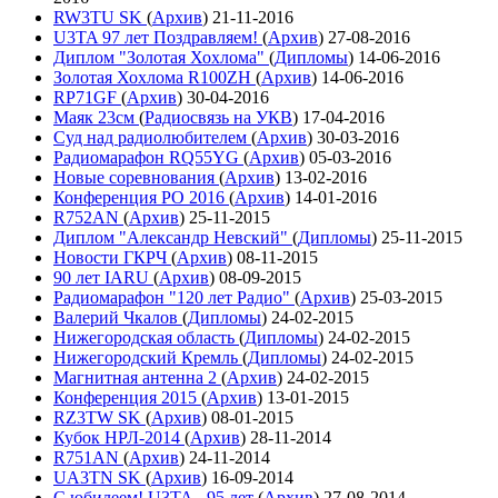
RW3TU SK
(
Архив
)
21-11-2016
U3TA 97 лет Поздравляем!
(
Архив
)
27-08-2016
Диплом "Золотая Хохлома"
(
Дипломы
)
14-06-2016
Золотая Хохлома R100ZH
(
Архив
)
14-06-2016
RP71GF
(
Архив
)
30-04-2016
Маяк 23см
(
Радиосвязь на УКВ
)
17-04-2016
Суд над радиолюбителем
(
Архив
)
30-03-2016
Радиомарафон RQ55YG
(
Архив
)
05-03-2016
Новые соревнования
(
Архив
)
13-02-2016
Конференция РО 2016
(
Архив
)
14-01-2016
R752AN
(
Архив
)
25-11-2015
Диплом "Александр Невский"
(
Дипломы
)
25-11-2015
Новости ГКРЧ
(
Архив
)
08-11-2015
90 лет IARU
(
Архив
)
08-09-2015
Радиомарафон "120 лет Радио"
(
Архив
)
25-03-2015
Валерий Чкалов
(
Дипломы
)
24-02-2015
Нижегородская область
(
Дипломы
)
24-02-2015
Нижегородский Кремль
(
Дипломы
)
24-02-2015
Магнитная антенна 2
(
Архив
)
24-02-2015
Конференция 2015
(
Архив
)
13-01-2015
RZ3TW SK
(
Архив
)
08-01-2015
Кубок НРЛ-2014
(
Архив
)
28-11-2014
R751AN
(
Архив
)
24-11-2014
UA3TN SK
(
Архив
)
16-09-2014
С юбилеем! U3TA - 95 лет
(
Архив
)
27-08-2014