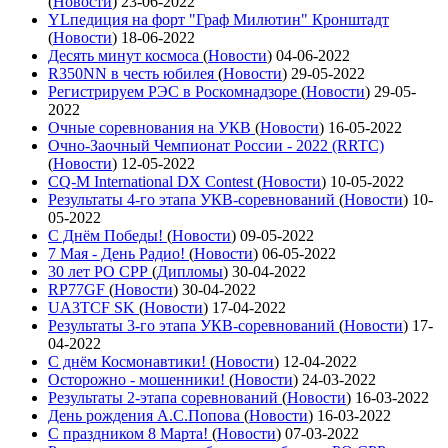
(
Новости
)
23-06-2022
YLпедиция на форт "Граф Милютин" Кронштадт
(
Новости
)
18-06-2022
Десять минут космоса
(
Новости
)
04-06-2022
R350NN в честь юбилея
(
Новости
)
29-05-2022
Регистрируем РЭС в Роскомнадзоре
(
Новости
)
29-05-
2022
Очные соревнования на УКВ
(
Новости
)
16-05-2022
Очно-Заочный Чемпионат России - 2022 (RRTC)
(
Новости
)
12-05-2022
CQ-M International DX Contest
(
Новости
)
10-05-2022
Результаты 4-го этапа УКВ-соревнований
(
Новости
)
10-
05-2022
С Днём Победы!
(
Новости
)
09-05-2022
7 Мая - День Радио!
(
Новости
)
06-05-2022
30 лет РО СРР
(
Дипломы
)
30-04-2022
RP77GF
(
Новости
)
30-04-2022
UA3TCF SK
(
Новости
)
17-04-2022
Результаты 3-го этапа УКВ-соревнований
(
Новости
)
17-
04-2022
С днём Космонавтики!
(
Новости
)
12-04-2022
Осторожно - мошенники!
(
Новости
)
24-03-2022
Результаты 2-этапа соревнований
(
Новости
)
16-03-2022
День рождения А.С.Попова
(
Новости
)
16-03-2022
С праздником 8 Марта!
(
Новости
)
07-03-2022