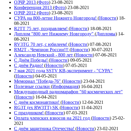
ОЗЧР 2013
(
Фото
)
23-08-2021
Конференция 2013
(
Фото
)
23-08-2021
ОЗЧР 2012
(
Фото
)
23-08-2021
СУРА на 800-летие Нижнего Новгорода!
(
Новости
)
18-
08-2021
R2TT 75 лет, поздравляем!
(
Новости
)
18-08-2021
Диплом "800 лет Нижнему Новгороду"
(
Дипломы
)
14-
08-2021
RV3TG 70 лет, с юбилеем!
(
Новости
)
07-08-2021
RM2T - Чемпион России!!!
(
Новости
)
30-07-2021
Александр Невский - 800 лет
(
Новости
)
07-06-2021
С Днём Победы!
(
Новости
)
09-05-2021
C днём Радио!
(
Новости
)
07-05-2021
7 мая 2021 года SSTV КВ-эксперимент - "СУРА"
(
Новости
)
04-05-2021
Мемориал "Победа-76"
(
Новости
)
23-04-2021
Полезные ссылки
(
Информация
)
16-04-2021
Международный радиомарафон "60 космических лет"
(
Новости
)
16-04-2021
С днём космонавтики!
(
Новости
)
12-04-2021
RG3T (ex RW3TT) SK
(
Новости
)
11-04-2021
С праздником!
(
Новости
)
07-03-2021
Оплата членских взносов на 2021 год
(
Новости
)
25-02-
2021
С днём защитника Отечества!
(
Новости
)
23-02-2021