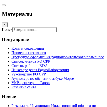
Материалы
×
Поиск
Популярные
Коды и сокращения
Проверка позывного
Процедура оформления радиолюбительского позывного
Список членов РО СРР
Список районов RDA
Нижегородская РадиоЛаборатория
Руководство РО СРР
Аудиокурс по обучению азбуке Морзе
УКВ-репитер в г.Саров
Развитие сайта
Новые
Результаты Чемпионата Нижегородской области по