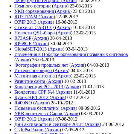
четвёртую категории!
(
Архив
)
26-08-2013
Немного истории
(
Архив
)
23-08-2013
УКВ соревнования
(
Архив
)
23-08-2013
RU3TJ/AM
(
Архив
)
22-08-2013
ОЗЧР 2013
(
Архив
)
16-08-2013
Стихи от UA3TCQ
(
Архив
)
16-08-2013
Новости QSL-бюро
(
Архив
)
12-08-2013
R73ASP
(
Архив
)
30-04-2013
RP68GF
(
Архив
)
30-04-2013
GlobalSET-2013
(
Архив
)
03-04-2013
Изменения в Порядке образования позывных сигналов
(
Архив
)
26-03-2013
Фотографии прошлых лет
(
Архив
)
04-03-2013
Интересное видео
(
Архив
)
04-03-2013
Магнитная антенна
(
Архив
)
22-02-2013
Развитие сайта
(
Архив
)
10-02-2013
Конференция РО - 2013
(
Архив
)
11-01-2013
Бюллетень СРР №4
(
Архив
)
11-01-2013
Кубок НРЛ-2012
(
Архив
)
02-12-2012
R400NO
(
Архив
)
28-10-2012
Позывные бесплатно!
(
Архив
)
08-09-2012
УКВ-репитер в г.Саров
(
Архив
)
08-09-2012
ОЗЧР 2012
(
Архив
)
07-08-2012
Дни активности в сентябре 2013г
(
Архив
)
23-06-2012
С Днём Радио
(
Архив
)
07-05-2012