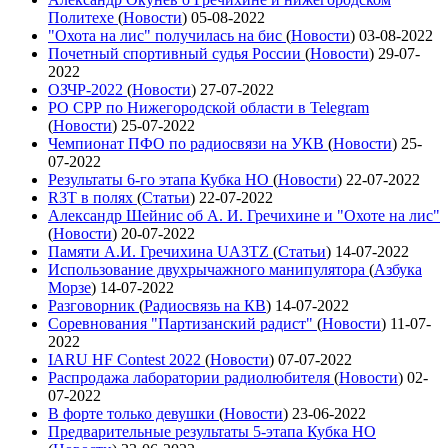
Политехе
(
Новости
)
05-08-2022
"Охота на лис" получилась на бис
(
Новости
)
03-08-2022
Почетный спортивный судья России
(
Новости
)
29-07-
2022
ОЗЧР-2022
(
Новости
)
27-07-2022
РО СРР по Нижегородской области в Telegram
(
Новости
)
25-07-2022
Чемпионат ПФО по радиосвязи на УКВ
(
Новости
)
25-
07-2022
Результаты 6-го этапа Кубка НО
(
Новости
)
22-07-2022
R3T в полях
(
Статьи
)
22-07-2022
Александр Шейнис об А. И. Гречихине и "Охоте на лис"
(
Новости
)
20-07-2022
Памяти А.И. Гречихина UA3TZ
(
Статьи
)
14-07-2022
Использование двухрычажного манипулятора
(
Азбука
Морзе
)
14-07-2022
Разговорник
(
Радиосвязь на КВ
)
14-07-2022
Соревнования "Партизанский радист"
(
Новости
)
11-07-
2022
IARU HF Contest 2022
(
Новости
)
07-07-2022
Распродажа лаборатории радиолюбителя
(
Новости
)
02-
07-2022
В форте только девушки
(
Новости
)
23-06-2022
Предварительные результаты 5-этапа Кубка НО