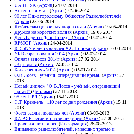
UA3TJ SK
(
Архив
)
24-07-2014
Антенны и мы...
(
Архив
)
27-06-2014
90 лет Нижегородскому Обществу Радиолюбителей
(
Архив
)
23-06-2014
Любителям цифровых видов связи
(
Архив
)
19-05-2014
Дружба на коротких волнах
(
Архив
)
19-05-2014
День Радио и День Победы
(
Архив
)
07-05-2014
RP69GF
(
Архив
)
24-04-2014
R155NN в честь юбилея А.С.Попова
(
Архив
)
16-03-2014
УКВ соревнования 2014
(
Архив
)
02-03-2014
Оплата взносов 2014г
(
Архив
)
27-02-2014
23 февраля
(
Архив
)
24-02-2014
Конференция - 2014
(
Архив
)
02-01-2014
О.В.Лосев - учёный, опередивший время!
(
Архив
)
27-11-
2013
Новый диплом "О.В.Лосев - учёный, опередивший
время!"
(
Дипломы
)
27-11-2013
95 лет НРЛ
(
Архив
)
15-11-2013
Э.Т. Кренкель - 110 лет со дня рождения
(
Архив
)
15-11-
2013
Фотографии прошлых лет
(
Архив
)
03-09-2013
R73ASP - заметки из экспедиции
(
Архив
)
27-08-2013
Проверка позывного
(
Информация
)
26-08-2013
Вниманию радиолюбителей, имеющих третью и