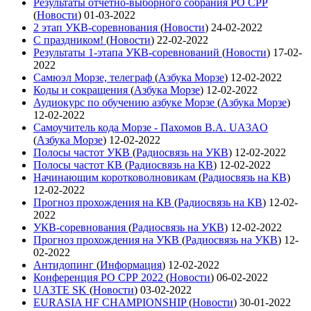
Результаты отчетно-выборного собрания РО СРР
(
Новости
)
01-03-2022
2 этап УКВ-соревнования
(
Новости
)
24-02-2022
С праздником!
(
Новости
)
22-02-2022
Результаты 1-этапа УКВ-соревнований
(
Новости
)
17-02-
2022
Самюэл Морзе, телеграф
(
Азбука Морзе
)
12-02-2022
Коды и сокращения
(
Азбука Морзе
)
12-02-2022
Аудиокурс по обучению азбуке Морзе
(
Азбука Морзе
)
12-02-2022
Самоучитель кода Морзе - Пахомов В.А. UA3AO
(
Азбука Морзе
)
12-02-2022
Полосы частот УКВ
(
Радиосвязь на УКВ
)
12-02-2022
Полосы частот КВ
(
Радиосвязь на КВ
)
12-02-2022
Начинающим коротковолновикам
(
Радиосвязь на КВ
)
12-02-2022
Прогноз прохождения на КВ
(
Радиосвязь на КВ
)
12-02-
2022
УКВ-соревнования
(
Радиосвязь на УКВ
)
12-02-2022
Прогноз прохождения на УКВ
(
Радиосвязь на УКВ
)
12-
02-2022
Антидопинг
(
Информация
)
12-02-2022
Конференция РО СРР 2022
(
Новости
)
06-02-2022
UA3TE SK
(
Новости
)
03-02-2022
EURASIA HF CHAMPIONSHIP
(
Новости
)
30-01-2022