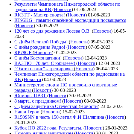
Результаты Чемпионата Нижегородской области по
радиосвязи на КВ
(
Новости
)
01-06-2023
RK3TT - Мастер спорта!
(
Новости
)
01-06-2023
RT95KG - памяти спасённой экспедиции посвящается
(
Новости
)
30-05-2023
120 лет со дня рождения Лосева О.В.
(
Новости
)
16-05-
2023
С Днём Великой Победы!
(
Новости
)
09-05-2023
С днём рождения Радио!
(
Новости
)
07-05-2023
RP78GF
(
Новости
)
01-05-2023
С днём Космонавтики!
(
Новости
)
12-04-2023
RA3TIO - 70 лет! С юбилеем!
(
Новости
)
12-04-2023
"Охота на лис" - тренировка
(
Новости
)
06-04-2023
Чемпионат Нижегородской области по радиосвязи на
КВ
(
Новости
)
04-04-2023
Министерство спорта НО присвоило спортивные
разряды
(
Новости
)
30-03-2023
Юниоры UB3T
(
Новости
)
30-03-2023
8 марта, с праздником!
(
Новости
)
08-03-2023
С Днём Защитника Отечества!
(
Новости
)
23-02-2023
Наши Герои
(
Новости
)
15-02-2023
R150SNN в честь 150-летия Ф.И.Шаляпина
(
Новости
)
29-01-2023
Кубок НО 2022 года. Результаты.
(
Новости
)
26-01-2023
Помощь нашим защитникам
(
Новости
)
20-01-2023