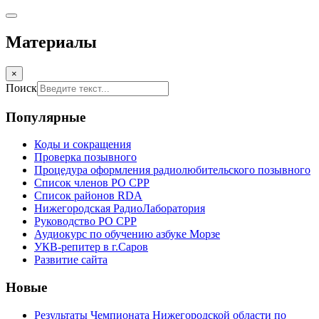
Материалы
×
Поиск
Популярные
Коды и сокращения
Проверка позывного
Процедура оформления радиолюбительского позывного
Список членов РО СРР
Список районов RDA
Нижегородская РадиоЛаборатория
Руководство РО СРР
Аудиокурс по обучению азбуке Морзе
УКВ-репитер в г.Саров
Развитие сайта
Новые
Результаты Чемпионата Нижегородской области по