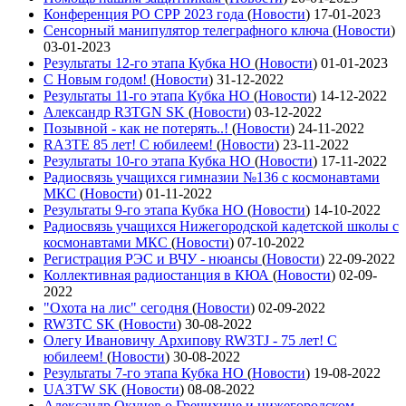
Конференция РО СРР 2023 года
(
Новости
)
17-01-2023
Сенсорный манипулятор телеграфного ключа
(
Новости
)
03-01-2023
Результаты 12-го этапа Кубка НО
(
Новости
)
01-01-2023
С Новым годом!
(
Новости
)
31-12-2022
Результаты 11-го этапа Кубка НО
(
Новости
)
14-12-2022
Александр R3TGN SK
(
Новости
)
03-12-2022
Позывной - как не потерять..!
(
Новости
)
24-11-2022
RA3TE 85 лет! С юбилеем!
(
Новости
)
23-11-2022
Результаты 10-го этапа Кубка НО
(
Новости
)
17-11-2022
Радиосвязь учащихся гимназии №136 с космонавтами
МКС
(
Новости
)
01-11-2022
Результаты 9-го этапа Кубка НО
(
Новости
)
14-10-2022
Радиосвязь учащихся Нижегородской кадетской школы с
космонавтами МКС
(
Новости
)
07-10-2022
Регистрация РЭС и ВЧУ - нюансы
(
Новости
)
22-09-2022
Коллективная радиостанция в КЮА
(
Новости
)
02-09-
2022
"Охота на лис" сегодня
(
Новости
)
02-09-2022
RW3TC SK
(
Новости
)
30-08-2022
Олегу Ивановичу Архипову RW3TJ - 75 лет! С
юбилеем!
(
Новости
)
30-08-2022
Результаты 7-го этапа Кубка НО
(
Новости
)
19-08-2022
UA3TW SK
(
Новости
)
08-08-2022
Александр Окунев о Гречихине и нижегородском