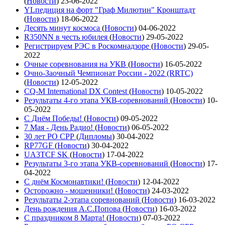
(
Новости
)
23-06-2022
YLпедиция на форт "Граф Милютин" Кронштадт
(
Новости
)
18-06-2022
Десять минут космоса
(
Новости
)
04-06-2022
R350NN в честь юбилея
(
Новости
)
29-05-2022
Регистрируем РЭС в Роскомнадзоре
(
Новости
)
29-05-
2022
Очные соревнования на УКВ
(
Новости
)
16-05-2022
Очно-Заочный Чемпионат России - 2022 (RRTC)
(
Новости
)
12-05-2022
CQ-M International DX Contest
(
Новости
)
10-05-2022
Результаты 4-го этапа УКВ-соревнований
(
Новости
)
10-
05-2022
С Днём Победы!
(
Новости
)
09-05-2022
7 Мая - День Радио!
(
Новости
)
06-05-2022
30 лет РО СРР
(
Дипломы
)
30-04-2022
RP77GF
(
Новости
)
30-04-2022
UA3TCF SK
(
Новости
)
17-04-2022
Результаты 3-го этапа УКВ-соревнований
(
Новости
)
17-
04-2022
С днём Космонавтики!
(
Новости
)
12-04-2022
Осторожно - мошенники!
(
Новости
)
24-03-2022
Результаты 2-этапа соревнований
(
Новости
)
16-03-2022
День рождения А.С.Попова
(
Новости
)
16-03-2022
С праздником 8 Марта!
(
Новости
)
07-03-2022