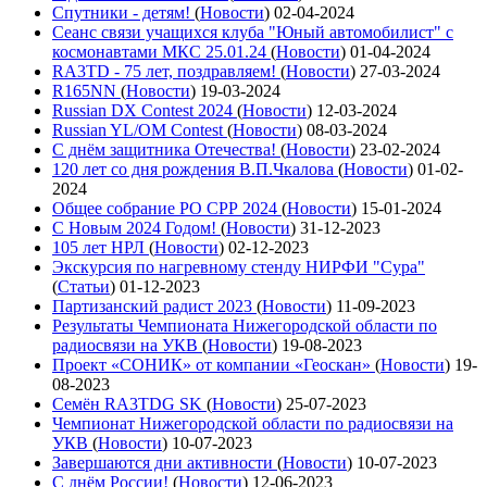
Спутники - детям!
(
Новости
)
02-04-2024
Сеанс связи учащихся клуба "Юный автомобилист" с
космонавтами МКС 25.01.24
(
Новости
)
01-04-2024
RA3TD - 75 лет, поздравляем!
(
Новости
)
27-03-2024
R165NN
(
Новости
)
19-03-2024
Russian DX Contest 2024
(
Новости
)
12-03-2024
Russian YL/OM Contest
(
Новости
)
08-03-2024
С днём защитника Отечества!
(
Новости
)
23-02-2024
120 лет со дня рождения В.П.Чкалова
(
Новости
)
01-02-
2024
Общее собрание РО СРР 2024
(
Новости
)
15-01-2024
С Новым 2024 Годом!
(
Новости
)
31-12-2023
105 лет НРЛ
(
Новости
)
02-12-2023
Экскурсия по нагревному стенду НИРФИ "Сура"
(
Статьи
)
01-12-2023
Партизанский радист 2023
(
Новости
)
11-09-2023
Результаты Чемпионата Нижегородской области по
радиосвязи на УКВ
(
Новости
)
19-08-2023
Проект «СОНИК» от компании «Геоскан»
(
Новости
)
19-
08-2023
Семён RA3TDG SK
(
Новости
)
25-07-2023
Чемпионат Нижегородской области по радиосвязи на
УКВ
(
Новости
)
10-07-2023
Завершаются дни активности
(
Новости
)
10-07-2023
С днём России!
(
Новости
)
12-06-2023