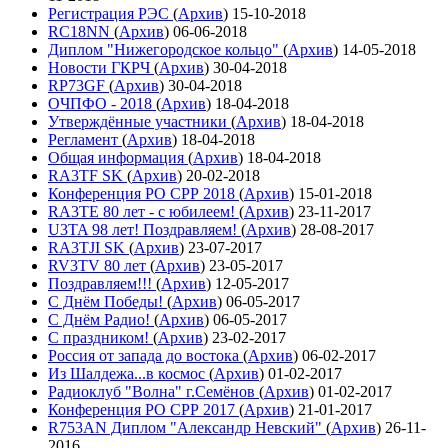
Регистрация РЭС
(
Архив
)
15-10-2018
RC18NN
(
Архив
)
06-06-2018
Диплом "Нижегородское кольцо"
(
Архив
)
14-05-2018
Новости ГКРЧ
(
Архив
)
30-04-2018
RP73GF
(
Архив
)
30-04-2018
ОЧПФО - 2018
(
Архив
)
18-04-2018
Утверждённые участники
(
Архив
)
18-04-2018
Регламент
(
Архив
)
18-04-2018
Общая информация
(
Архив
)
18-04-2018
RA3TF SK
(
Архив
)
20-02-2018
Конференция РО СРР 2018
(
Архив
)
15-01-2018
RA3TE 80 лет - с юбилеем!
(
Архив
)
23-11-2017
U3TA 98 лет! Поздравляем!
(
Архив
)
28-08-2017
RA3TJI SK
(
Архив
)
23-07-2017
RV3TV 80 лет
(
Архив
)
23-05-2017
Поздравляем!!!
(
Архив
)
12-05-2017
С Днём Победы!
(
Архив
)
06-05-2017
С Днём Радио!
(
Архив
)
06-05-2017
С праздником!
(
Архив
)
23-02-2017
Россия от запада до востока
(
Архив
)
06-02-2017
Из Шалдежа...в космос
(
Архив
)
01-02-2017
Радиоклуб "Волна" г.Семёнов
(
Архив
)
01-02-2017
Конференция РО СРР 2017
(
Архив
)
21-01-2017
R753AN Диплом "Александр Невский"
(
Архив
)
26-11-
2016