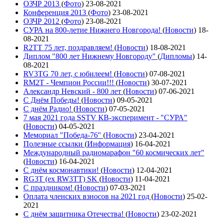
ОЗЧР 2013
(
Фото
)
23-08-2021
Конференция 2013
(
Фото
)
23-08-2021
ОЗЧР 2012
(
Фото
)
23-08-2021
СУРА на 800-летие Нижнего Новгорода!
(
Новости
)
18-
08-2021
R2TT 75 лет, поздравляем!
(
Новости
)
18-08-2021
Диплом "800 лет Нижнему Новгороду"
(
Дипломы
)
14-
08-2021
RV3TG 70 лет, с юбилеем!
(
Новости
)
07-08-2021
RM2T - Чемпион России!!!
(
Новости
)
30-07-2021
Александр Невский - 800 лет
(
Новости
)
07-06-2021
С Днём Победы!
(
Новости
)
09-05-2021
C днём Радио!
(
Новости
)
07-05-2021
7 мая 2021 года SSTV КВ-эксперимент - "СУРА"
(
Новости
)
04-05-2021
Мемориал "Победа-76"
(
Новости
)
23-04-2021
Полезные ссылки
(
Информация
)
16-04-2021
Международный радиомарафон "60 космических лет"
(
Новости
)
16-04-2021
С днём космонавтики!
(
Новости
)
12-04-2021
RG3T (ex RW3TT) SK
(
Новости
)
11-04-2021
С праздником!
(
Новости
)
07-03-2021
Оплата членских взносов на 2021 год
(
Новости
)
25-02-
2021
С днём защитника Отечества!
(
Новости
)
23-02-2021