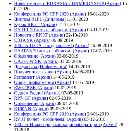
Новый контест: EURASIA CHAMPIONSHIP
(
Архив
)
15-
02-2020
Конференция РО СРР 2020
(
Архив
)
16-01-2020
Диплом R1FL
(
Дипломы
)
11-01-2020
Кубок RK3T
(
Архив
)
15-12-2019
RA3TT 70 лет - с юбилеем!
(
Архив
)
03-11-2019
Новости с RK3T
(
Архив
)
22-10-2019
U3TA SK
(
Архив
)
06-09-2019
100 лет U3TA - поздравляем!
(
Архив
)
26-08-2019
RA3TAS 70 лет - с юбилеем!
(
Архив
)
17-07-2019
Объявление
(
Архив
)
03-06-2019
UA3TCW SK
(
Архив
)
31-05-2019
Документы
(
Информация
)
14-05-2019
Полученные заявки
(
Архив
)
14-05-2019
Регламент
(
Архив
)
14-05-2019
Общая информация
(
Архив
)
14-05-2019
RW3TP SK
(
Архив
)
10-05-2019
С днём Радио!
(
Архив
)
07-05-2019
RP74GF
(
Архив
)
02-05-2019
Объявление
(
Архив
)
09-04-2019
R160NN
(
Архив
)
09-03-2019
Конференция РО СРР 2019
(
Архив
)
24-01-2019
RV3T 80 лет - с юбилеем!
(
Архив
)
05-12-2018
100 лет Нижегородской радиолаборатории
(
Архив
)
28-
11-2018