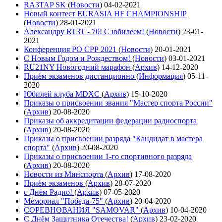
RA3TAP SK
(
Новости
)
04-02-2021
Новый контест EURASIA HF CHAMPIONSHIP
(
Новости
)
28-01-2021
Александру RT3T - 70! С юбилеем!
(
Новости
)
23-01-
2021
Конференция РО СРР 2021
(
Новости
)
20-01-2021
С Новым Годом и Рождеством!
(
Новости
)
03-01-2021
RU21NY Новогодний марафон
(
Архив
)
14-12-2020
Приём экзаменов дистанционно
(
Информация
)
05-11-
2020
Юбилей клуба MDXC
(
Архив
)
15-10-2020
Приказы о присвоении звания "Мастер спорта России"
(
Архив
)
20-08-2020
Приказы об аккредитации федерации радиоспорта
(
Архив
)
20-08-2020
Приказы о присвоении разряда "Кандидат в мастера
спорта"
(
Архив
)
20-08-2020
Приказы о присвоении 1-го спортивного разряда
(
Архив
)
20-08-2020
Новости из Минспорта
(
Архив
)
17-08-2020
Приём экзаменов
(
Архив
)
28-07-2020
с Днём Радио!
(
Архив
)
07-05-2020
Мемориал "Победа-75"
(
Архив
)
20-04-2020
СОРЕВНОВАНИЯ "SAMOVAR"
(
Архив
)
10-04-2020
С Днём Защитника Отечества!
(
Архив
)
23-02-2020