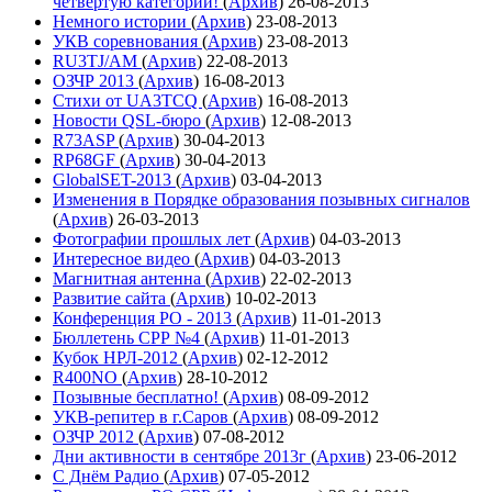
четвёртую категории!
(
Архив
)
26-08-2013
Немного истории
(
Архив
)
23-08-2013
УКВ соревнования
(
Архив
)
23-08-2013
RU3TJ/AM
(
Архив
)
22-08-2013
ОЗЧР 2013
(
Архив
)
16-08-2013
Стихи от UA3TCQ
(
Архив
)
16-08-2013
Новости QSL-бюро
(
Архив
)
12-08-2013
R73ASP
(
Архив
)
30-04-2013
RP68GF
(
Архив
)
30-04-2013
GlobalSET-2013
(
Архив
)
03-04-2013
Изменения в Порядке образования позывных сигналов
(
Архив
)
26-03-2013
Фотографии прошлых лет
(
Архив
)
04-03-2013
Интересное видео
(
Архив
)
04-03-2013
Магнитная антенна
(
Архив
)
22-02-2013
Развитие сайта
(
Архив
)
10-02-2013
Конференция РО - 2013
(
Архив
)
11-01-2013
Бюллетень СРР №4
(
Архив
)
11-01-2013
Кубок НРЛ-2012
(
Архив
)
02-12-2012
R400NO
(
Архив
)
28-10-2012
Позывные бесплатно!
(
Архив
)
08-09-2012
УКВ-репитер в г.Саров
(
Архив
)
08-09-2012
ОЗЧР 2012
(
Архив
)
07-08-2012
Дни активности в сентябре 2013г
(
Архив
)
23-06-2012
С Днём Радио
(
Архив
)
07-05-2012