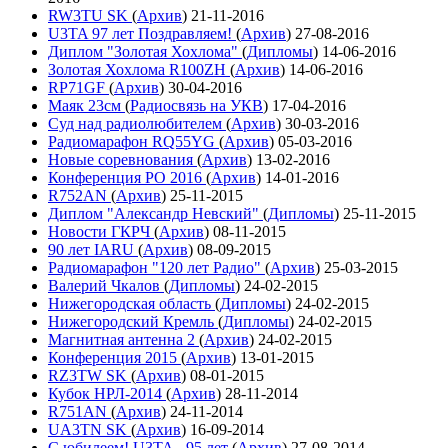
RW3TU SK
(
Архив
)
21-11-2016
U3TA 97 лет Поздравляем!
(
Архив
)
27-08-2016
Диплом "Золотая Хохлома"
(
Дипломы
)
14-06-2016
Золотая Хохлома R100ZH
(
Архив
)
14-06-2016
RP71GF
(
Архив
)
30-04-2016
Маяк 23см
(
Радиосвязь на УКВ
)
17-04-2016
Суд над радиолюбителем
(
Архив
)
30-03-2016
Радиомарафон RQ55YG
(
Архив
)
05-03-2016
Новые соревнования
(
Архив
)
13-02-2016
Конференция РО 2016
(
Архив
)
14-01-2016
R752AN
(
Архив
)
25-11-2015
Диплом "Александр Невский"
(
Дипломы
)
25-11-2015
Новости ГКРЧ
(
Архив
)
08-11-2015
90 лет IARU
(
Архив
)
08-09-2015
Радиомарафон "120 лет Радио"
(
Архив
)
25-03-2015
Валерий Чкалов
(
Дипломы
)
24-02-2015
Нижегородская область
(
Дипломы
)
24-02-2015
Нижегородский Кремль
(
Дипломы
)
24-02-2015
Магнитная антенна 2
(
Архив
)
24-02-2015
Конференция 2015
(
Архив
)
13-01-2015
RZ3TW SK
(
Архив
)
08-01-2015
Кубок НРЛ-2014
(
Архив
)
28-11-2014
R751AN
(
Архив
)
24-11-2014
UA3TN SK
(
Архив
)
16-09-2014
С юбилеем! U3TA - 95 лет
(
Архив
)
27-08-2014