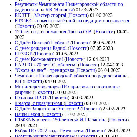
Результаты Чемпионата Нижегородской области по
радиосвязи на КВ
(
Новости
)
01-06-2023
RK3TT - Мастер спорта!
(
Новости
)
01-06-2023
RT95KG - памяти спасённой экспедиции посвящается
(
Новости
)
30-05-2023
120 лет со дня рождения Лосева О.В.
(
Новости
)
16-05-
2023
С Днём Великой Победы!
(
Новости
)
09-05-2023
С днём рождения Радио!
(
Новости
)
07-05-2023
RP78GF
(
Новости
)
01-05-2023
С днём Космонавтики!
(
Новости
)
12-04-2023
RA3TIO - 70 лет! С юбилеем!
(
Новости
)
12-04-2023
"Охота на лис" - тренировка
(
Новости
)
06-04-2023
Чемпионат Нижегородской области по радиосвязи на
КВ
(
Новости
)
04-04-2023
Министерство спорта НО присвоило спортивные
разряды
(
Новости
)
30-03-2023
Юниоры UB3T
(
Новости
)
30-03-2023
8 марта, с праздником!
(
Новости
)
08-03-2023
С Днём Защитника Отечества!
(
Новости
)
23-02-2023
Наши Герои
(
Новости
)
15-02-2023
R150SNN в честь 150-летия Ф.И.Шаляпина
(
Новости
)
29-01-2023
Кубок НО 2022 года. Результаты.
(
Новости
)
26-01-2023
Помощь нашим защитникам
(
Новости
)
20-01-2023