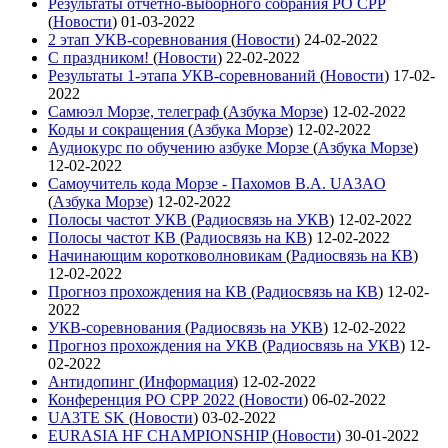
Результаты отчетно-выборного собрания РО СРР
(
Новости
)
01-03-2022
2 этап УКВ-соревнования
(
Новости
)
24-02-2022
С праздником!
(
Новости
)
22-02-2022
Результаты 1-этапа УКВ-соревнований
(
Новости
)
17-02-
2022
Самюэл Морзе, телеграф
(
Азбука Морзе
)
12-02-2022
Коды и сокращения
(
Азбука Морзе
)
12-02-2022
Аудиокурс по обучению азбуке Морзе
(
Азбука Морзе
)
12-02-2022
Самоучитель кода Морзе - Пахомов В.А. UA3AO
(
Азбука Морзе
)
12-02-2022
Полосы частот УКВ
(
Радиосвязь на УКВ
)
12-02-2022
Полосы частот КВ
(
Радиосвязь на КВ
)
12-02-2022
Начинающим коротковолновикам
(
Радиосвязь на КВ
)
12-02-2022
Прогноз прохождения на КВ
(
Радиосвязь на КВ
)
12-02-
2022
УКВ-соревнования
(
Радиосвязь на УКВ
)
12-02-2022
Прогноз прохождения на УКВ
(
Радиосвязь на УКВ
)
12-
02-2022
Антидопинг
(
Информация
)
12-02-2022
Конференция РО СРР 2022
(
Новости
)
06-02-2022
UA3TE SK
(
Новости
)
03-02-2022
EURASIA HF CHAMPIONSHIP
(
Новости
)
30-01-2022