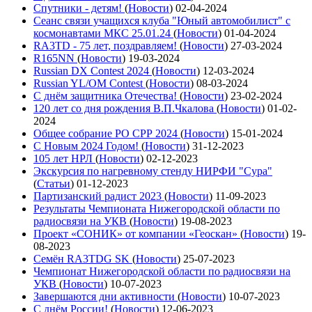
Спутники - детям!
(
Новости
)
02-04-2024
Сеанс связи учащихся клуба "Юный автомобилист" с
космонавтами МКС 25.01.24
(
Новости
)
01-04-2024
RA3TD - 75 лет, поздравляем!
(
Новости
)
27-03-2024
R165NN
(
Новости
)
19-03-2024
Russian DX Contest 2024
(
Новости
)
12-03-2024
Russian YL/OM Contest
(
Новости
)
08-03-2024
С днём защитника Отечества!
(
Новости
)
23-02-2024
120 лет со дня рождения В.П.Чкалова
(
Новости
)
01-02-
2024
Общее собрание РО СРР 2024
(
Новости
)
15-01-2024
С Новым 2024 Годом!
(
Новости
)
31-12-2023
105 лет НРЛ
(
Новости
)
02-12-2023
Экскурсия по нагревному стенду НИРФИ "Сура"
(
Статьи
)
01-12-2023
Партизанский радист 2023
(
Новости
)
11-09-2023
Результаты Чемпионата Нижегородской области по
радиосвязи на УКВ
(
Новости
)
19-08-2023
Проект «СОНИК» от компании «Геоскан»
(
Новости
)
19-
08-2023
Семён RA3TDG SK
(
Новости
)
25-07-2023
Чемпионат Нижегородской области по радиосвязи на
УКВ
(
Новости
)
10-07-2023
Завершаются дни активности
(
Новости
)
10-07-2023
С днём России!
(
Новости
)
12-06-2023