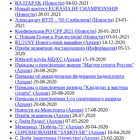
RA3TAP SK
(
Новости
)
04-02-2021
Новый контест EURASIA HF CHAMPIONSHIP
(
Новости
)
28-01-2021
Александру RT3T - 70! С юбилеем!
(
Новости
)
23-01-
2021
Конференция РО СРР 2021
(
Новости
)
20-01-2021
С Новым Годом и Рождеством!
(
Новости
)
03-01-2021
RU21NY Новогодний марафон
(
Архив
)
14-12-2020
Приём экзаменов дистанционно
(
Информация
)
05-11-
2020
Юбилей клуба MDXC
(
Архив
)
15-10-2020
Приказы о присвоении звания "Мастер спорта России"
(
Архив
)
20-08-2020
Приказы об аккредитации федерации радиоспорта
(
Архив
)
20-08-2020
Приказы о присвоении разряда "Кандидат в мастера
спорта"
(
Архив
)
20-08-2020
Приказы о присвоении 1-го спортивного разряда
(
Архив
)
20-08-2020
Новости из Минспорта
(
Архив
)
17-08-2020
Приём экзаменов
(
Архив
)
28-07-2020
с Днём Радио!
(
Архив
)
07-05-2020
Мемориал "Победа-75"
(
Архив
)
20-04-2020
СОРЕВНОВАНИЯ "SAMOVAR"
(
Архив
)
10-04-2020
С Днём Защитника Отечества!
(
Архив
)
23-02-2020