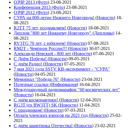
ОЗЧР 2013
(
Фото
)
23-08-2021
Конференция 2013
(
Фото
)
23-08-2021
ОЗЧР 2012
(
Фото
)
23-08-2021
СУРА на 800-летие Нижнего Новгорода!
(
Новости
)
18-
08-2021
R2TT 75 лет, поздравляем!
(
Новости
)
18-08-2021
Диплом "800 лет Нижнему Новгороду"
(
Дипломы
)
14-
08-2021
RV3TG 70 лет, с юбилеем!
(
Новости
)
07-08-2021
RM2T - Чемпион России!!!
(
Новости
)
30-07-2021
Александр Невский - 800 лет
(
Новости
)
07-06-2021
С Днём Победы!
(
Новости
)
09-05-2021
C днём Радио!
(
Новости
)
07-05-2021
7 мая 2021 года SSTV КВ-эксперимент - "СУРА"
(
Новости
)
04-05-2021
Мемориал "Победа-76"
(
Новости
)
23-04-2021
Полезные ссылки
(
Информация
)
16-04-2021
Международный радиомарафон "60 космических лет"
(
Новости
)
16-04-2021
С днём космонавтики!
(
Новости
)
12-04-2021
RG3T (ex RW3TT) SK
(
Новости
)
11-04-2021
С праздником!
(
Новости
)
07-03-2021
Оплата членских взносов на 2021 год
(
Новости
)
25-02-
2021
С днём защитника Отечества!
(
Новости
)
23-02-2021