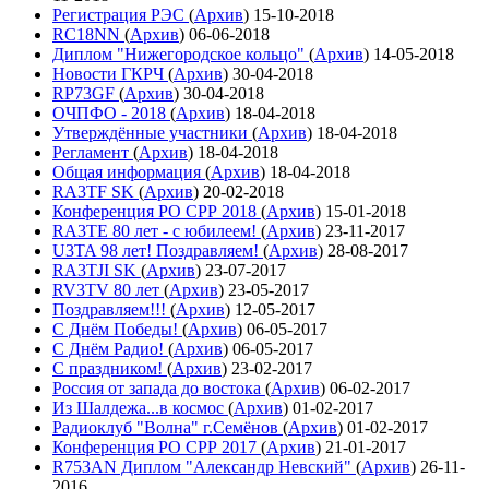
Регистрация РЭС
(
Архив
)
15-10-2018
RC18NN
(
Архив
)
06-06-2018
Диплом "Нижегородское кольцо"
(
Архив
)
14-05-2018
Новости ГКРЧ
(
Архив
)
30-04-2018
RP73GF
(
Архив
)
30-04-2018
ОЧПФО - 2018
(
Архив
)
18-04-2018
Утверждённые участники
(
Архив
)
18-04-2018
Регламент
(
Архив
)
18-04-2018
Общая информация
(
Архив
)
18-04-2018
RA3TF SK
(
Архив
)
20-02-2018
Конференция РО СРР 2018
(
Архив
)
15-01-2018
RA3TE 80 лет - с юбилеем!
(
Архив
)
23-11-2017
U3TA 98 лет! Поздравляем!
(
Архив
)
28-08-2017
RA3TJI SK
(
Архив
)
23-07-2017
RV3TV 80 лет
(
Архив
)
23-05-2017
Поздравляем!!!
(
Архив
)
12-05-2017
С Днём Победы!
(
Архив
)
06-05-2017
С Днём Радио!
(
Архив
)
06-05-2017
С праздником!
(
Архив
)
23-02-2017
Россия от запада до востока
(
Архив
)
06-02-2017
Из Шалдежа...в космос
(
Архив
)
01-02-2017
Радиоклуб "Волна" г.Семёнов
(
Архив
)
01-02-2017
Конференция РО СРР 2017
(
Архив
)
21-01-2017
R753AN Диплом "Александр Невский"
(
Архив
)
26-11-
2016