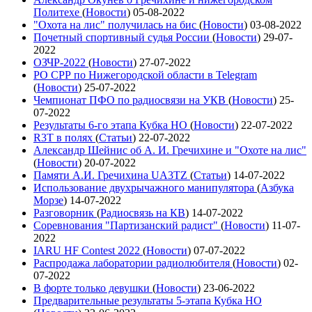
Политехе
(
Новости
)
05-08-2022
"Охота на лис" получилась на бис
(
Новости
)
03-08-2022
Почетный спортивный судья России
(
Новости
)
29-07-
2022
ОЗЧР-2022
(
Новости
)
27-07-2022
РО СРР по Нижегородской области в Telegram
(
Новости
)
25-07-2022
Чемпионат ПФО по радиосвязи на УКВ
(
Новости
)
25-
07-2022
Результаты 6-го этапа Кубка НО
(
Новости
)
22-07-2022
R3T в полях
(
Статьи
)
22-07-2022
Александр Шейнис об А. И. Гречихине и "Охоте на лис"
(
Новости
)
20-07-2022
Памяти А.И. Гречихина UA3TZ
(
Статьи
)
14-07-2022
Использование двухрычажного манипулятора
(
Азбука
Морзе
)
14-07-2022
Разговорник
(
Радиосвязь на КВ
)
14-07-2022
Соревнования "Партизанский радист"
(
Новости
)
11-07-
2022
IARU HF Contest 2022
(
Новости
)
07-07-2022
Распродажа лаборатории радиолюбителя
(
Новости
)
02-
07-2022
В форте только девушки
(
Новости
)
23-06-2022
Предварительные результаты 5-этапа Кубка НО