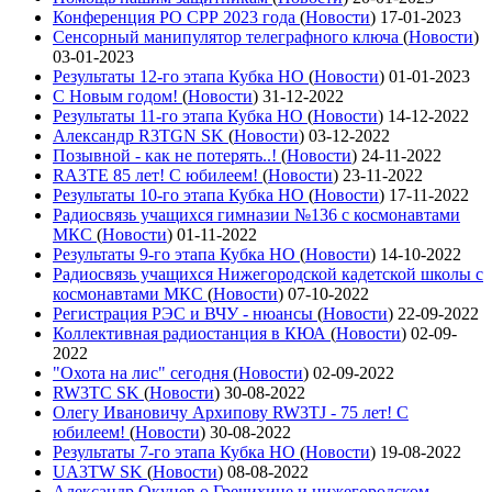
Конференция РО СРР 2023 года
(
Новости
)
17-01-2023
Сенсорный манипулятор телеграфного ключа
(
Новости
)
03-01-2023
Результаты 12-го этапа Кубка НО
(
Новости
)
01-01-2023
С Новым годом!
(
Новости
)
31-12-2022
Результаты 11-го этапа Кубка НО
(
Новости
)
14-12-2022
Александр R3TGN SK
(
Новости
)
03-12-2022
Позывной - как не потерять..!
(
Новости
)
24-11-2022
RA3TE 85 лет! С юбилеем!
(
Новости
)
23-11-2022
Результаты 10-го этапа Кубка НО
(
Новости
)
17-11-2022
Радиосвязь учащихся гимназии №136 с космонавтами
МКС
(
Новости
)
01-11-2022
Результаты 9-го этапа Кубка НО
(
Новости
)
14-10-2022
Радиосвязь учащихся Нижегородской кадетской школы с
космонавтами МКС
(
Новости
)
07-10-2022
Регистрация РЭС и ВЧУ - нюансы
(
Новости
)
22-09-2022
Коллективная радиостанция в КЮА
(
Новости
)
02-09-
2022
"Охота на лис" сегодня
(
Новости
)
02-09-2022
RW3TC SK
(
Новости
)
30-08-2022
Олегу Ивановичу Архипову RW3TJ - 75 лет! С
юбилеем!
(
Новости
)
30-08-2022
Результаты 7-го этапа Кубка НО
(
Новости
)
19-08-2022
UA3TW SK
(
Новости
)
08-08-2022
Александр Окунев о Гречихине и нижегородском