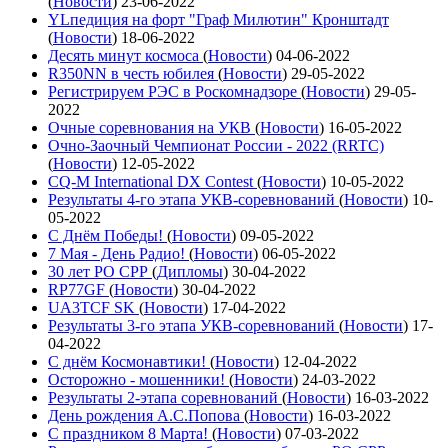
(
Новости
)
23-06-2022
YLпедиция на форт "Граф Милютин" Кронштадт
(
Новости
)
18-06-2022
Десять минут космоса
(
Новости
)
04-06-2022
R350NN в честь юбилея
(
Новости
)
29-05-2022
Регистрируем РЭС в Роскомнадзоре
(
Новости
)
29-05-
2022
Очные соревнования на УКВ
(
Новости
)
16-05-2022
Очно-Заочный Чемпионат России - 2022 (RRTC)
(
Новости
)
12-05-2022
CQ-M International DX Contest
(
Новости
)
10-05-2022
Результаты 4-го этапа УКВ-соревнований
(
Новости
)
10-
05-2022
С Днём Победы!
(
Новости
)
09-05-2022
7 Мая - День Радио!
(
Новости
)
06-05-2022
30 лет РО СРР
(
Дипломы
)
30-04-2022
RP77GF
(
Новости
)
30-04-2022
UA3TCF SK
(
Новости
)
17-04-2022
Результаты 3-го этапа УКВ-соревнований
(
Новости
)
17-
04-2022
С днём Космонавтики!
(
Новости
)
12-04-2022
Осторожно - мошенники!
(
Новости
)
24-03-2022
Результаты 2-этапа соревнований
(
Новости
)
16-03-2022
День рождения А.С.Попова
(
Новости
)
16-03-2022
С праздником 8 Марта!
(
Новости
)
07-03-2022