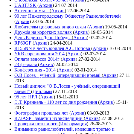
UA3TJ SK
(
Архив
)
24-07-2014
Антенны и мы...
(
Архив
)
27-06-2014
90 лет Нижегородскому Обществу Радиолюбителей
(
Архив
)
23-06-2014
Любителям цифровых видов связи
(
Архив
)
19-05-2014
Дружба на коротких волнах
(
Архив
)
19-05-2014
День Радио и День Победы
(
Архив
)
07-05-2014
RP69GF
(
Архив
)
24-04-2014
R155NN в честь юбилея А.С.Попова
(
Архив
)
16-03-2014
УКВ соревнования 2014
(
Архив
)
02-03-2014
Оплата взносов 2014г
(
Архив
)
27-02-2014
23 февраля
(
Архив
)
24-02-2014
Конференция - 2014
(
Архив
)
02-01-2014
О.В.Лосев - учёный, опередивший время!
(
Архив
)
27-11-
2013
Новый диплом "О.В.Лосев - учёный, опередивший
время!"
(
Дипломы
)
27-11-2013
95 лет НРЛ
(
Архив
)
15-11-2013
Э.Т. Кренкель - 110 лет со дня рождения
(
Архив
)
15-11-
2013
Фотографии прошлых лет
(
Архив
)
03-09-2013
R73ASP - заметки из экспедиции
(
Архив
)
27-08-2013
Проверка позывного
(
Информация
)
26-08-2013
Вниманию радиолюбителей, имеющих третью и