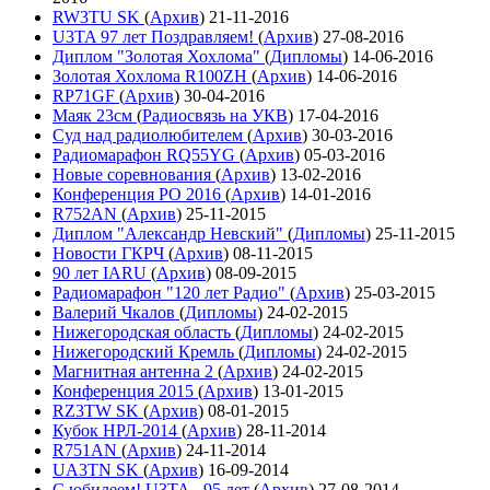
RW3TU SK
(
Архив
)
21-11-2016
U3TA 97 лет Поздравляем!
(
Архив
)
27-08-2016
Диплом "Золотая Хохлома"
(
Дипломы
)
14-06-2016
Золотая Хохлома R100ZH
(
Архив
)
14-06-2016
RP71GF
(
Архив
)
30-04-2016
Маяк 23см
(
Радиосвязь на УКВ
)
17-04-2016
Суд над радиолюбителем
(
Архив
)
30-03-2016
Радиомарафон RQ55YG
(
Архив
)
05-03-2016
Новые соревнования
(
Архив
)
13-02-2016
Конференция РО 2016
(
Архив
)
14-01-2016
R752AN
(
Архив
)
25-11-2015
Диплом "Александр Невский"
(
Дипломы
)
25-11-2015
Новости ГКРЧ
(
Архив
)
08-11-2015
90 лет IARU
(
Архив
)
08-09-2015
Радиомарафон "120 лет Радио"
(
Архив
)
25-03-2015
Валерий Чкалов
(
Дипломы
)
24-02-2015
Нижегородская область
(
Дипломы
)
24-02-2015
Нижегородский Кремль
(
Дипломы
)
24-02-2015
Магнитная антенна 2
(
Архив
)
24-02-2015
Конференция 2015
(
Архив
)
13-01-2015
RZ3TW SK
(
Архив
)
08-01-2015
Кубок НРЛ-2014
(
Архив
)
28-11-2014
R751AN
(
Архив
)
24-11-2014
UA3TN SK
(
Архив
)
16-09-2014
С юбилеем! U3TA - 95 лет
(
Архив
)
27-08-2014