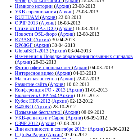
четвёртую категории!
(
Архив
)
26-08-2013
Немного истории
(
Архив
)
23-08-2013
УКВ соревнования
(
Архив
)
23-08-2013
RU3TJ/AM
(
Архив
)
22-08-2013
ОЗЧР 2013
(
Архив
)
16-08-2013
Стихи от UA3TCQ
(
Архив
)
16-08-2013
Новости QSL-бюро
(
Архив
)
12-08-2013
R73ASP
(
Архив
)
30-04-2013
RP68GF
(
Архив
)
30-04-2013
GlobalSET-2013
(
Архив
)
03-04-2013
Изменения в Порядке образования позывных сигналов
(
Архив
)
26-03-2013
Фотографии прошлых лет
(
Архив
)
04-03-2013
Интересное видео
(
Архив
)
04-03-2013
Магнитная антенна
(
Архив
)
22-02-2013
Развитие сайта
(
Архив
)
10-02-2013
Конференция РО - 2013
(
Архив
)
11-01-2013
Бюллетень СРР №4
(
Архив
)
11-01-2013
Кубок НРЛ-2012
(
Архив
)
02-12-2012
R400NO
(
Архив
)
28-10-2012
Позывные бесплатно!
(
Архив
)
08-09-2012
УКВ-репитер в г.Саров
(
Архив
)
08-09-2012
ОЗЧР 2012
(
Архив
)
07-08-2012
Дни активности в сентябре 2013г
(
Архив
)
23-06-2012
С Днём Радио
(
Архив
)
07-05-2012