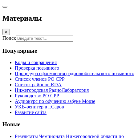
Материалы
×
Поиск
Популярные
Коды и сокращения
Проверка позывного
Процедура оформления радиолюбительского позывного
Список членов РО СРР
Список районов RDA
Нижегородская РадиоЛаборатория
Руководство РО СРР
Аудиокурс по обучению азбуке Морзе
УКВ-репитер в г.Саров
Развитие сайта
Новые
Результаты Чемпионата Нижегородской области по