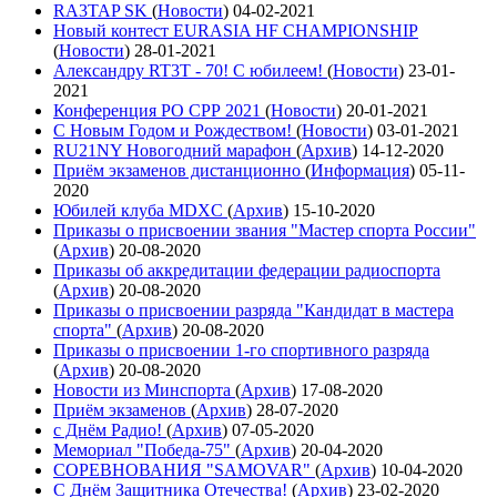
RA3TAP SK
(
Новости
)
04-02-2021
Новый контест EURASIA HF CHAMPIONSHIP
(
Новости
)
28-01-2021
Александру RT3T - 70! С юбилеем!
(
Новости
)
23-01-
2021
Конференция РО СРР 2021
(
Новости
)
20-01-2021
С Новым Годом и Рождеством!
(
Новости
)
03-01-2021
RU21NY Новогодний марафон
(
Архив
)
14-12-2020
Приём экзаменов дистанционно
(
Информация
)
05-11-
2020
Юбилей клуба MDXC
(
Архив
)
15-10-2020
Приказы о присвоении звания "Мастер спорта России"
(
Архив
)
20-08-2020
Приказы об аккредитации федерации радиоспорта
(
Архив
)
20-08-2020
Приказы о присвоении разряда "Кандидат в мастера
спорта"
(
Архив
)
20-08-2020
Приказы о присвоении 1-го спортивного разряда
(
Архив
)
20-08-2020
Новости из Минспорта
(
Архив
)
17-08-2020
Приём экзаменов
(
Архив
)
28-07-2020
с Днём Радио!
(
Архив
)
07-05-2020
Мемориал "Победа-75"
(
Архив
)
20-04-2020
СОРЕВНОВАНИЯ "SAMOVAR"
(
Архив
)
10-04-2020
С Днём Защитника Отечества!
(
Архив
)
23-02-2020