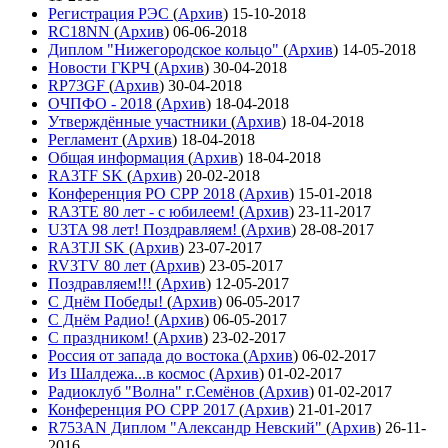
Регистрация РЭС
(
Архив
)
15-10-2018
RC18NN
(
Архив
)
06-06-2018
Диплом "Нижегородское кольцо"
(
Архив
)
14-05-2018
Новости ГКРЧ
(
Архив
)
30-04-2018
RP73GF
(
Архив
)
30-04-2018
ОЧПФО - 2018
(
Архив
)
18-04-2018
Утверждённые участники
(
Архив
)
18-04-2018
Регламент
(
Архив
)
18-04-2018
Общая информация
(
Архив
)
18-04-2018
RA3TF SK
(
Архив
)
20-02-2018
Конференция РО СРР 2018
(
Архив
)
15-01-2018
RA3TE 80 лет - с юбилеем!
(
Архив
)
23-11-2017
U3TA 98 лет! Поздравляем!
(
Архив
)
28-08-2017
RA3TJI SK
(
Архив
)
23-07-2017
RV3TV 80 лет
(
Архив
)
23-05-2017
Поздравляем!!!
(
Архив
)
12-05-2017
С Днём Победы!
(
Архив
)
06-05-2017
С Днём Радио!
(
Архив
)
06-05-2017
С праздником!
(
Архив
)
23-02-2017
Россия от запада до востока
(
Архив
)
06-02-2017
Из Шалдежа...в космос
(
Архив
)
01-02-2017
Радиоклуб "Волна" г.Семёнов
(
Архив
)
01-02-2017
Конференция РО СРР 2017
(
Архив
)
21-01-2017
R753AN Диплом "Александр Невский"
(
Архив
)
26-11-
2016