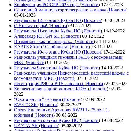
Конференция РО СРР 2023 года
(
Новости
)
17-01-2023
Сенсорный манипулятор телеграфного ключа
(
Новости
)
03-01-2023
Результаты 12-го этапа Кубка НО
(
Новости
)
01-01-2023
С Новым годом!
(
Новости
)
31-12-2022
Результаты 11-го этапа Кубка НО
(
Новости
)
14-12-2022
Александр R3TGN SK
(
Новости
)
03-12-2022
Позывной - как не потерять..!
(
Новости
)
24-11-2022
RA3TE 85 лет! С юбилеем!
(
Новости
)
23-11-2022
Результаты 10-го этапа Кубка НО
(
Новости
)
17-11-2022
Радиосвязь учащихся гимназии №136 с космонавтами
МКС
(
Новости
)
01-11-2022
Результаты 9-го этапа Кубка НО
(
Новости
)
14-10-2022
Радиосвязь учащихся Нижегородской кадетской школы с
космонавтами МКС
(
Новости
)
07-10-2022
Регистрация РЭС и ВЧУ - нюансы
(
Новости
)
22-09-2022
Коллективная радиостанция в КЮА
(
Новости
)
02-09-
2022
"Охота на лис" сегодня
(
Новости
)
02-09-2022
RW3TC SK
(
Новости
)
30-08-2022
Олегу Ивановичу Архипову RW3TJ - 75 лет! С
юбилеем!
(
Новости
)
30-08-2022
Результаты 7-го этапа Кубка НО
(
Новости
)
19-08-2022
UA3TW SK
(
Новости
)
08-08-2022
Александр Окунев о Гречихине и нижегородском