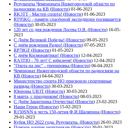
Результаты Чемпионата Нижегородской области по
радиосвязи на КВ
(
Новости
)
01-06-2023
RK3TT - Мастер спорта!
(
Новости
)
01-06-2023
RT95KG - памяти спасённой экспедиции посвящается
(
Новости
)
30-05-2023
120 лет со дня рождения Лосева О.В.
(
Новости
)
16-05-
2023
С Днём Великой Победы!
(
Новости
)
09-05-2023
С днём рождения Радио!
(
Новости
)
07-05-2023
RP78GF
(
Новости
)
01-05-2023
С днём Космонавтики!
(
Новости
)
12-04-2023
RA3TIO - 70 лет! С юбилеем!
(
Новости
)
12-04-2023
"Охота на лис" - тренировка
(
Новости
)
06-04-2023
Чемпионат Нижегородской области по радиосвязи на
КВ
(
Новости
)
04-04-2023
Министерство спорта НО присвоило спортивные
разряды
(
Новости
)
30-03-2023
Юниоры UB3T
(
Новости
)
30-03-2023
8 марта, с праздником!
(
Новости
)
08-03-2023
С Днём Защитника Отечества!
(
Новости
)
23-02-2023
Наши Герои
(
Новости
)
15-02-2023
R150SNN в честь 150-летия Ф.И.Шаляпина
(
Новости
)
29-01-2023
Кубок НО 2022 года. Результаты.
(
Новости
)
26-01-2023
Помощь нашим защитникам
(
Новости
)
20-01-2023