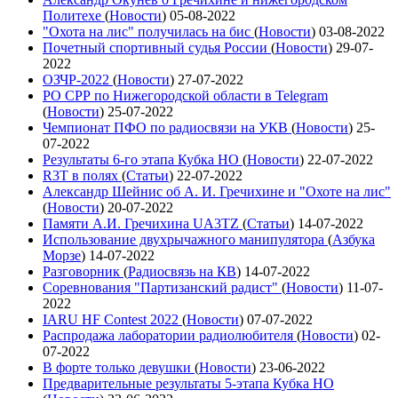
Политехе
(
Новости
)
05-08-2022
"Охота на лис" получилась на бис
(
Новости
)
03-08-2022
Почетный спортивный судья России
(
Новости
)
29-07-
2022
ОЗЧР-2022
(
Новости
)
27-07-2022
РО СРР по Нижегородской области в Telegram
(
Новости
)
25-07-2022
Чемпионат ПФО по радиосвязи на УКВ
(
Новости
)
25-
07-2022
Результаты 6-го этапа Кубка НО
(
Новости
)
22-07-2022
R3T в полях
(
Статьи
)
22-07-2022
Александр Шейнис об А. И. Гречихине и "Охоте на лис"
(
Новости
)
20-07-2022
Памяти А.И. Гречихина UA3TZ
(
Статьи
)
14-07-2022
Использование двухрычажного манипулятора
(
Азбука
Морзе
)
14-07-2022
Разговорник
(
Радиосвязь на КВ
)
14-07-2022
Соревнования "Партизанский радист"
(
Новости
)
11-07-
2022
IARU HF Contest 2022
(
Новости
)
07-07-2022
Распродажа лаборатории радиолюбителя
(
Новости
)
02-
07-2022
В форте только девушки
(
Новости
)
23-06-2022
Предварительные результаты 5-этапа Кубка НО