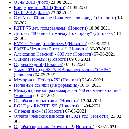
ОЗЧР 2013
(
Фото
)
23-08-2021
Конференция 2013
(
Фото
)
23-08-2021
ОЗЧР 2012
(
Фото
)
23-08-2021
СУРА на 800-летие Нижнего Новгорода!
(
Новости
)
18-
08-2021
R2TT 75 лет, поздравляем!
(
Новости
)
18-08-2021
Диплом "800 лет Нижнему Новгороду"
(
Дипломы
)
14-
08-2021
RV3TG 70 лет, с юбилеем!
(
Новости
)
07-08-2021
RM2T - Чемпион России!!!
(
Новости
)
30-07-2021
Александр Невский - 800 лет
(
Новости
)
07-06-2021
С Днём Победы!
(
Новости
)
09-05-2021
C днём Радио!
(
Новости
)
07-05-2021
7 мая 2021 года SSTV КВ-эксперимент - "СУРА"
(
Новости
)
04-05-2021
Мемориал "Победа-76"
(
Новости
)
23-04-2021
Полезные ссылки
(
Информация
)
16-04-2021
Международный радиомарафон "60 космических лет"
(
Новости
)
16-04-2021
С днём космонавтики!
(
Новости
)
12-04-2021
RG3T (ex RW3TT) SK
(
Новости
)
11-04-2021
С праздником!
(
Новости
)
07-03-2021
Оплата членских взносов на 2021 год
(
Новости
)
25-02-
2021
С днём защитника Отечества!
(
Новости
)
23-02-2021