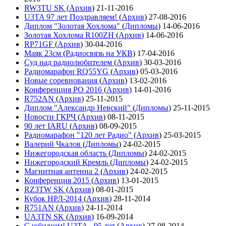
RW3TU SK
(
Архив
)
21-11-2016
U3TA 97 лет Поздравляем!
(
Архив
)
27-08-2016
Диплом "Золотая Хохлома"
(
Дипломы
)
14-06-2016
Золотая Хохлома R100ZH
(
Архив
)
14-06-2016
RP71GF
(
Архив
)
30-04-2016
Маяк 23см
(
Радиосвязь на УКВ
)
17-04-2016
Суд над радиолюбителем
(
Архив
)
30-03-2016
Радиомарафон RQ55YG
(
Архив
)
05-03-2016
Новые соревнования
(
Архив
)
13-02-2016
Конференция РО 2016
(
Архив
)
14-01-2016
R752AN
(
Архив
)
25-11-2015
Диплом "Александр Невский"
(
Дипломы
)
25-11-2015
Новости ГКРЧ
(
Архив
)
08-11-2015
90 лет IARU
(
Архив
)
08-09-2015
Радиомарафон "120 лет Радио"
(
Архив
)
25-03-2015
Валерий Чкалов
(
Дипломы
)
24-02-2015
Нижегородская область
(
Дипломы
)
24-02-2015
Нижегородский Кремль
(
Дипломы
)
24-02-2015
Магнитная антенна 2
(
Архив
)
24-02-2015
Конференция 2015
(
Архив
)
13-01-2015
RZ3TW SK
(
Архив
)
08-01-2015
Кубок НРЛ-2014
(
Архив
)
28-11-2014
R751AN
(
Архив
)
24-11-2014
UA3TN SK
(
Архив
)
16-09-2014
С юбилеем! U3TA - 95 лет
(
Архив
)
27-08-2014