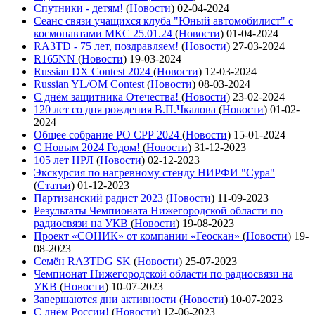
Спутники - детям!
(
Новости
)
02-04-2024
Сеанс связи учащихся клуба "Юный автомобилист" с
космонавтами МКС 25.01.24
(
Новости
)
01-04-2024
RA3TD - 75 лет, поздравляем!
(
Новости
)
27-03-2024
R165NN
(
Новости
)
19-03-2024
Russian DX Contest 2024
(
Новости
)
12-03-2024
Russian YL/OM Contest
(
Новости
)
08-03-2024
С днём защитника Отечества!
(
Новости
)
23-02-2024
120 лет со дня рождения В.П.Чкалова
(
Новости
)
01-02-
2024
Общее собрание РО СРР 2024
(
Новости
)
15-01-2024
С Новым 2024 Годом!
(
Новости
)
31-12-2023
105 лет НРЛ
(
Новости
)
02-12-2023
Экскурсия по нагревному стенду НИРФИ "Сура"
(
Статьи
)
01-12-2023
Партизанский радист 2023
(
Новости
)
11-09-2023
Результаты Чемпионата Нижегородской области по
радиосвязи на УКВ
(
Новости
)
19-08-2023
Проект «СОНИК» от компании «Геоскан»
(
Новости
)
19-
08-2023
Семён RA3TDG SK
(
Новости
)
25-07-2023
Чемпионат Нижегородской области по радиосвязи на
УКВ
(
Новости
)
10-07-2023
Завершаются дни активности
(
Новости
)
10-07-2023
С днём России!
(
Новости
)
12-06-2023