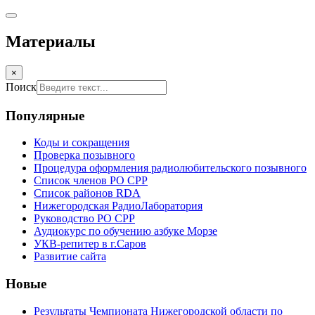
Материалы
×
Поиск
Популярные
Коды и сокращения
Проверка позывного
Процедура оформления радиолюбительского позывного
Список членов РО СРР
Список районов RDA
Нижегородская РадиоЛаборатория
Руководство РО СРР
Аудиокурс по обучению азбуке Морзе
УКВ-репитер в г.Саров
Развитие сайта
Новые
Результаты Чемпионата Нижегородской области по