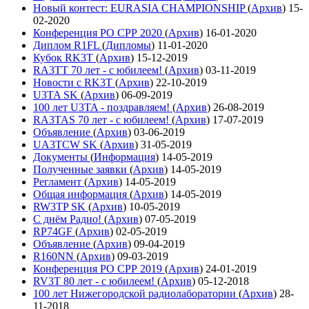
Новый контест: EURASIA CHAMPIONSHIP
(
Архив
)
15-
02-2020
Конференция РО СРР 2020
(
Архив
)
16-01-2020
Диплом R1FL
(
Дипломы
)
11-01-2020
Кубок RK3T
(
Архив
)
15-12-2019
RA3TT 70 лет - с юбилеем!
(
Архив
)
03-11-2019
Новости с RK3T
(
Архив
)
22-10-2019
U3TA SK
(
Архив
)
06-09-2019
100 лет U3TA - поздравляем!
(
Архив
)
26-08-2019
RA3TAS 70 лет - с юбилеем!
(
Архив
)
17-07-2019
Объявление
(
Архив
)
03-06-2019
UA3TCW SK
(
Архив
)
31-05-2019
Документы
(
Информация
)
14-05-2019
Полученные заявки
(
Архив
)
14-05-2019
Регламент
(
Архив
)
14-05-2019
Общая информация
(
Архив
)
14-05-2019
RW3TP SK
(
Архив
)
10-05-2019
С днём Радио!
(
Архив
)
07-05-2019
RP74GF
(
Архив
)
02-05-2019
Объявление
(
Архив
)
09-04-2019
R160NN
(
Архив
)
09-03-2019
Конференция РО СРР 2019
(
Архив
)
24-01-2019
RV3T 80 лет - с юбилеем!
(
Архив
)
05-12-2018
100 лет Нижегородской радиолаборатории
(
Архив
)
28-
11-2018