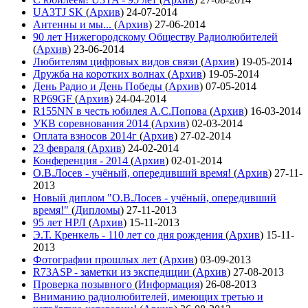
UA3TJ SK
(
Архив
)
24-07-2014
Антенны и мы...
(
Архив
)
27-06-2014
90 лет Нижегородскому Обществу Радиолюбителей
(
Архив
)
23-06-2014
Любителям цифровых видов связи
(
Архив
)
19-05-2014
Дружба на коротких волнах
(
Архив
)
19-05-2014
День Радио и День Победы
(
Архив
)
07-05-2014
RP69GF
(
Архив
)
24-04-2014
R155NN в честь юбилея А.С.Попова
(
Архив
)
16-03-2014
УКВ соревнования 2014
(
Архив
)
02-03-2014
Оплата взносов 2014г
(
Архив
)
27-02-2014
23 февраля
(
Архив
)
24-02-2014
Конференция - 2014
(
Архив
)
02-01-2014
О.В.Лосев - учёный, опередивший время!
(
Архив
)
27-11-
2013
Новый диплом "О.В.Лосев - учёный, опередивший
время!"
(
Дипломы
)
27-11-2013
95 лет НРЛ
(
Архив
)
15-11-2013
Э.Т. Кренкель - 110 лет со дня рождения
(
Архив
)
15-11-
2013
Фотографии прошлых лет
(
Архив
)
03-09-2013
R73ASP - заметки из экспедиции
(
Архив
)
27-08-2013
Проверка позывного
(
Информация
)
26-08-2013
Вниманию радиолюбителей, имеющих третью и