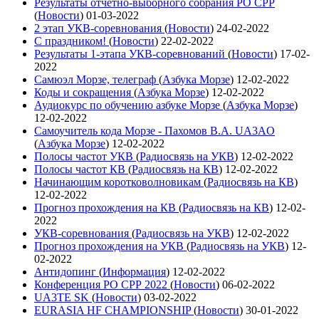
Результаты отчетно-выборного собрания РО СРР
(
Новости
)
01-03-2022
2 этап УКВ-соревнования
(
Новости
)
24-02-2022
С праздником!
(
Новости
)
22-02-2022
Результаты 1-этапа УКВ-соревнований
(
Новости
)
17-02-
2022
Самюэл Морзе, телеграф
(
Азбука Морзе
)
12-02-2022
Коды и сокращения
(
Азбука Морзе
)
12-02-2022
Аудиокурс по обучению азбуке Морзе
(
Азбука Морзе
)
12-02-2022
Самоучитель кода Морзе - Пахомов В.А. UA3AO
(
Азбука Морзе
)
12-02-2022
Полосы частот УКВ
(
Радиосвязь на УКВ
)
12-02-2022
Полосы частот КВ
(
Радиосвязь на КВ
)
12-02-2022
Начинающим коротковолновикам
(
Радиосвязь на КВ
)
12-02-2022
Прогноз прохождения на КВ
(
Радиосвязь на КВ
)
12-02-
2022
УКВ-соревнования
(
Радиосвязь на УКВ
)
12-02-2022
Прогноз прохождения на УКВ
(
Радиосвязь на УКВ
)
12-
02-2022
Антидопинг
(
Информация
)
12-02-2022
Конференция РО СРР 2022
(
Новости
)
06-02-2022
UA3TE SK
(
Новости
)
03-02-2022
EURASIA HF CHAMPIONSHIP
(
Новости
)
30-01-2022