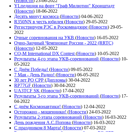
(
Новости
)
23-06-2022
YLпедиция на форт "Граф Милютин" Кронштадт
(
Новости
)
18-06-2022
Десять минут космоса
(
Новости
)
04-06-2022
R350NN в честь юбилея
(
Новости
)
29-05-2022
Регистрируем РЭС в Роскомнадзоре
(
Новости
)
29-05-
2022
Очные соревнования на УКВ
(
Новости
)
16-05-2022
Очно-Заочный Чемпионат России - 2022 (RRTC)
(
Новости
)
12-05-2022
CQ-M International DX Contest
(
Новости
)
10-05-2022
Результаты 4-го этапа УКВ-соревнований
(
Новости
)
10-
05-2022
С Днём Победы!
(
Новости
)
09-05-2022
7 Мая - День Радио!
(
Новости
)
06-05-2022
30 лет РО СРР
(
Дипломы
)
30-04-2022
RP77GF
(
Новости
)
30-04-2022
UA3TCF SK
(
Новости
)
17-04-2022
Результаты 3-го этапа УКВ-соревнований
(
Новости
)
17-
04-2022
С днём Космонавтики!
(
Новости
)
12-04-2022
Осторожно - мошенники!
(
Новости
)
24-03-2022
Результаты 2-этапа соревнований
(
Новости
)
16-03-2022
День рождения А.С.Попова
(
Новости
)
16-03-2022
С праздником 8 Марта!
(
Новости
)
07-03-2022