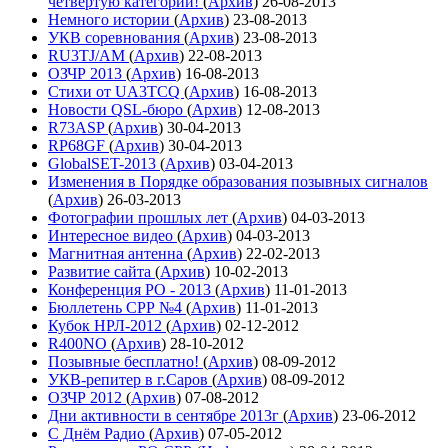
четвёртую категории!
(
Архив
)
26-08-2013
Немного истории
(
Архив
)
23-08-2013
УКВ соревнования
(
Архив
)
23-08-2013
RU3TJ/AM
(
Архив
)
22-08-2013
ОЗЧР 2013
(
Архив
)
16-08-2013
Стихи от UA3TCQ
(
Архив
)
16-08-2013
Новости QSL-бюро
(
Архив
)
12-08-2013
R73ASP
(
Архив
)
30-04-2013
RP68GF
(
Архив
)
30-04-2013
GlobalSET-2013
(
Архив
)
03-04-2013
Изменения в Порядке образования позывных сигналов
(
Архив
)
26-03-2013
Фотографии прошлых лет
(
Архив
)
04-03-2013
Интересное видео
(
Архив
)
04-03-2013
Магнитная антенна
(
Архив
)
22-02-2013
Развитие сайта
(
Архив
)
10-02-2013
Конференция РО - 2013
(
Архив
)
11-01-2013
Бюллетень СРР №4
(
Архив
)
11-01-2013
Кубок НРЛ-2012
(
Архив
)
02-12-2012
R400NO
(
Архив
)
28-10-2012
Позывные бесплатно!
(
Архив
)
08-09-2012
УКВ-репитер в г.Саров
(
Архив
)
08-09-2012
ОЗЧР 2012
(
Архив
)
07-08-2012
Дни активности в сентябре 2013г
(
Архив
)
23-06-2012
С Днём Радио
(
Архив
)
07-05-2012