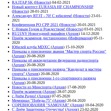
RA3TAP SK
(
Новости
)
04-02-2021
Новый контест EURASIA HF CHAMPIONSHIP
(
Новости
)
28-01-2021
Александру RT3T - 70! С юбилеем!
(
Новости
)
23-01-
2021
Конференция РО СРР 2021
(
Новости
)
20-01-2021
С Новым Годом и Рождеством!
(
Новости
)
03-01-2021
RU21NY Новогодний марафон
(
Архив
)
14-12-2020
Приём экзаменов дистанционно
(
Информация
)
05-11-
2020
Юбилей клуба MDXC
(
Архив
)
15-10-2020
Приказы о присвоении звания "Мастер спорта России"
(
Архив
)
20-08-2020
Приказы об аккредитации федерации радиоспорта
(
Архив
)
20-08-2020
Приказы о присвоении разряда "Кандидат в мастера
спорта"
(
Архив
)
20-08-2020
Приказы о присвоении 1-го спортивного разряда
(
Архив
)
20-08-2020
Новости из Минспорта
(
Архив
)
17-08-2020
Приём экзаменов
(
Архив
)
28-07-2020
с Днём Радио!
(
Архив
)
07-05-2020
Мемориал "Победа-75"
(
Архив
)
20-04-2020
СОРЕВНОВАНИЯ "SAMOVAR"
(
Архив
)
10-04-2020
С Днём Защитника Отечества!
(
Архив
)
23-02-2020