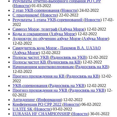
Результаты отчетно-выборного собрания РО СРР
(
Новости
)
01-03-2022
2 этап УКВ-соревнования
(
Новости
)
24-02-2022
С праздником!
(
Новости
)
22-02-2022
Результаты 1-этапа УКВ-соревнований
(
Новости
)
17-02-
2022
Самюэл Морзе, телеграф
(
Азбука Морзе
)
12-02-2022
Коды и сокращения
(
Азбука Морзе
)
12-02-2022
Аудиокурс по обучению азбуке Морзе
(
Азбука Морзе
)
12-02-2022
Самоучитель кода Морзе - Пахомов В.А. UA3AO
(
Азбука Морзе
)
12-02-2022
Полосы частот УКВ
(
Радиосвязь на УКВ
)
12-02-2022
Полосы частот КВ
(
Радиосвязь на КВ
)
12-02-2022
Начинающим коротковолновикам
(
Радиосвязь на КВ
)
12-02-2022
Прогноз прохождения на КВ
(
Радиосвязь на КВ
)
12-02-
2022
УКВ-соревнования
(
Радиосвязь на УКВ
)
12-02-2022
Прогноз прохождения на УКВ
(
Радиосвязь на УКВ
)
12-
02-2022
Антидопинг
(
Информация
)
12-02-2022
Конференция РО СРР 2022
(
Новости
)
06-02-2022
UA3TE SK
(
Новости
)
03-02-2022
EURASIA HF CHAMPIONSHIP
(
Новости
)
30-01-2022