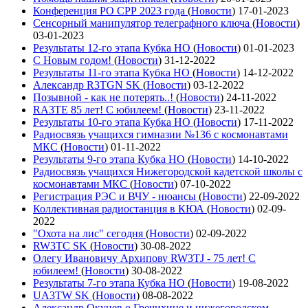
Конференция РО СРР 2023 года
(
Новости
)
17-01-2023
Сенсорный манипулятор телеграфного ключа
(
Новости
)
03-01-2023
Результаты 12-го этапа Кубка НО
(
Новости
)
01-01-2023
С Новым годом!
(
Новости
)
31-12-2022
Результаты 11-го этапа Кубка НО
(
Новости
)
14-12-2022
Александр R3TGN SK
(
Новости
)
03-12-2022
Позывной - как не потерять..!
(
Новости
)
24-11-2022
RA3TE 85 лет! С юбилеем!
(
Новости
)
23-11-2022
Результаты 10-го этапа Кубка НО
(
Новости
)
17-11-2022
Радиосвязь учащихся гимназии №136 с космонавтами
МКС
(
Новости
)
01-11-2022
Результаты 9-го этапа Кубка НО
(
Новости
)
14-10-2022
Радиосвязь учащихся Нижегородской кадетской школы с
космонавтами МКС
(
Новости
)
07-10-2022
Регистрация РЭС и ВЧУ - нюансы
(
Новости
)
22-09-2022
Коллективная радиостанция в КЮА
(
Новости
)
02-09-
2022
"Охота на лис" сегодня
(
Новости
)
02-09-2022
RW3TC SK
(
Новости
)
30-08-2022
Олегу Ивановичу Архипову RW3TJ - 75 лет! С
юбилеем!
(
Новости
)
30-08-2022
Результаты 7-го этапа Кубка НО
(
Новости
)
19-08-2022
UA3TW SK
(
Новости
)
08-08-2022
Александр Окунев о Гречихине и нижегородском