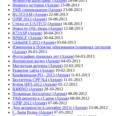
четвёртую категории!
(
Архив
)
26-08-2013
Немного истории
(
Архив
)
23-08-2013
УКВ соревнования
(
Архив
)
23-08-2013
RU3TJ/AM
(
Архив
)
22-08-2013
ОЗЧР 2013
(
Архив
)
16-08-2013
Стихи от UA3TCQ
(
Архив
)
16-08-2013
Новости QSL-бюро
(
Архив
)
12-08-2013
R73ASP
(
Архив
)
30-04-2013
RP68GF
(
Архив
)
30-04-2013
GlobalSET-2013
(
Архив
)
03-04-2013
Изменения в Порядке образования позывных сигналов
(
Архив
)
26-03-2013
Фотографии прошлых лет
(
Архив
)
04-03-2013
Интересное видео
(
Архив
)
04-03-2013
Магнитная антенна
(
Архив
)
22-02-2013
Развитие сайта
(
Архив
)
10-02-2013
Конференция РО - 2013
(
Архив
)
11-01-2013
Бюллетень СРР №4
(
Архив
)
11-01-2013
Кубок НРЛ-2012
(
Архив
)
02-12-2012
R400NO
(
Архив
)
28-10-2012
Позывные бесплатно!
(
Архив
)
08-09-2012
УКВ-репитер в г.Саров
(
Архив
)
08-09-2012
ОЗЧР 2012
(
Архив
)
07-08-2012
Дни активности в сентябре 2013г
(
Архив
)
23-06-2012
С Днём Радио
(
Архив
)
07-05-2012