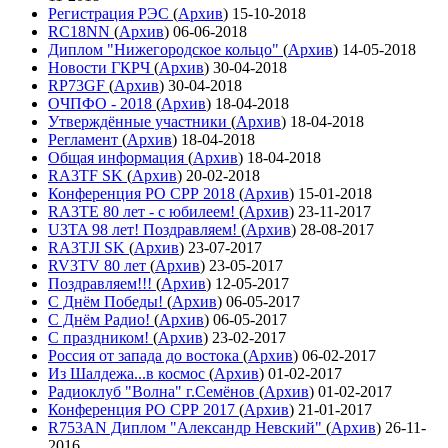
Регистрация РЭС
(
Архив
)
15-10-2018
RC18NN
(
Архив
)
06-06-2018
Диплом "Нижегородское кольцо"
(
Архив
)
14-05-2018
Новости ГКРЧ
(
Архив
)
30-04-2018
RP73GF
(
Архив
)
30-04-2018
ОЧПФО - 2018
(
Архив
)
18-04-2018
Утверждённые участники
(
Архив
)
18-04-2018
Регламент
(
Архив
)
18-04-2018
Общая информация
(
Архив
)
18-04-2018
RA3TF SK
(
Архив
)
20-02-2018
Конференция РО СРР 2018
(
Архив
)
15-01-2018
RA3TE 80 лет - с юбилеем!
(
Архив
)
23-11-2017
U3TA 98 лет! Поздравляем!
(
Архив
)
28-08-2017
RA3TJI SK
(
Архив
)
23-07-2017
RV3TV 80 лет
(
Архив
)
23-05-2017
Поздравляем!!!
(
Архив
)
12-05-2017
С Днём Победы!
(
Архив
)
06-05-2017
С Днём Радио!
(
Архив
)
06-05-2017
С праздником!
(
Архив
)
23-02-2017
Россия от запада до востока
(
Архив
)
06-02-2017
Из Шалдежа...в космос
(
Архив
)
01-02-2017
Радиоклуб "Волна" г.Семёнов
(
Архив
)
01-02-2017
Конференция РО СРР 2017
(
Архив
)
21-01-2017
R753AN Диплом "Александр Невский"
(
Архив
)
26-11-
2016