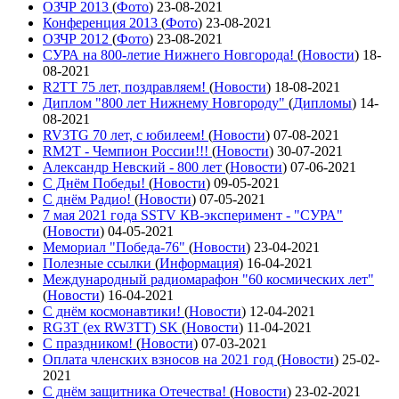
ОЗЧР 2013
(
Фото
)
23-08-2021
Конференция 2013
(
Фото
)
23-08-2021
ОЗЧР 2012
(
Фото
)
23-08-2021
СУРА на 800-летие Нижнего Новгорода!
(
Новости
)
18-
08-2021
R2TT 75 лет, поздравляем!
(
Новости
)
18-08-2021
Диплом "800 лет Нижнему Новгороду"
(
Дипломы
)
14-
08-2021
RV3TG 70 лет, с юбилеем!
(
Новости
)
07-08-2021
RM2T - Чемпион России!!!
(
Новости
)
30-07-2021
Александр Невский - 800 лет
(
Новости
)
07-06-2021
С Днём Победы!
(
Новости
)
09-05-2021
C днём Радио!
(
Новости
)
07-05-2021
7 мая 2021 года SSTV КВ-эксперимент - "СУРА"
(
Новости
)
04-05-2021
Мемориал "Победа-76"
(
Новости
)
23-04-2021
Полезные ссылки
(
Информация
)
16-04-2021
Международный радиомарафон "60 космических лет"
(
Новости
)
16-04-2021
С днём космонавтики!
(
Новости
)
12-04-2021
RG3T (ex RW3TT) SK
(
Новости
)
11-04-2021
С праздником!
(
Новости
)
07-03-2021
Оплата членских взносов на 2021 год
(
Новости
)
25-02-
2021
С днём защитника Отечества!
(
Новости
)
23-02-2021