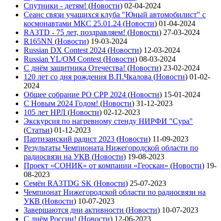
Спутники - детям!
(
Новости
)
02-04-2024
Сеанс связи учащихся клуба "Юный автомобилист" с
космонавтами МКС 25.01.24
(
Новости
)
01-04-2024
RA3TD - 75 лет, поздравляем!
(
Новости
)
27-03-2024
R165NN
(
Новости
)
19-03-2024
Russian DX Contest 2024
(
Новости
)
12-03-2024
Russian YL/OM Contest
(
Новости
)
08-03-2024
С днём защитника Отечества!
(
Новости
)
23-02-2024
120 лет со дня рождения В.П.Чкалова
(
Новости
)
01-02-
2024
Общее собрание РО СРР 2024
(
Новости
)
15-01-2024
С Новым 2024 Годом!
(
Новости
)
31-12-2023
105 лет НРЛ
(
Новости
)
02-12-2023
Экскурсия по нагревному стенду НИРФИ "Сура"
(
Статьи
)
01-12-2023
Партизанский радист 2023
(
Новости
)
11-09-2023
Результаты Чемпионата Нижегородской области по
радиосвязи на УКВ
(
Новости
)
19-08-2023
Проект «СОНИК» от компании «Геоскан»
(
Новости
)
19-
08-2023
Семён RA3TDG SK
(
Новости
)
25-07-2023
Чемпионат Нижегородской области по радиосвязи на
УКВ
(
Новости
)
10-07-2023
Завершаются дни активности
(
Новости
)
10-07-2023
С днём России!
(
Новости
)
12-06-2023