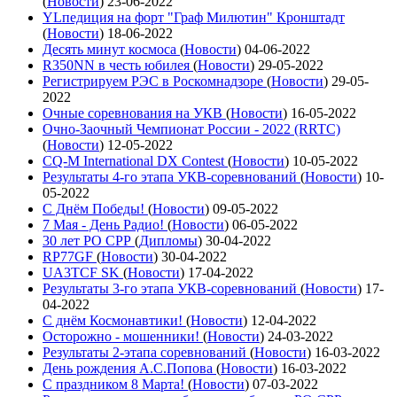
(
Новости
)
23-06-2022
YLпедиция на форт "Граф Милютин" Кронштадт
(
Новости
)
18-06-2022
Десять минут космоса
(
Новости
)
04-06-2022
R350NN в честь юбилея
(
Новости
)
29-05-2022
Регистрируем РЭС в Роскомнадзоре
(
Новости
)
29-05-
2022
Очные соревнования на УКВ
(
Новости
)
16-05-2022
Очно-Заочный Чемпионат России - 2022 (RRTC)
(
Новости
)
12-05-2022
CQ-M International DX Contest
(
Новости
)
10-05-2022
Результаты 4-го этапа УКВ-соревнований
(
Новости
)
10-
05-2022
С Днём Победы!
(
Новости
)
09-05-2022
7 Мая - День Радио!
(
Новости
)
06-05-2022
30 лет РО СРР
(
Дипломы
)
30-04-2022
RP77GF
(
Новости
)
30-04-2022
UA3TCF SK
(
Новости
)
17-04-2022
Результаты 3-го этапа УКВ-соревнований
(
Новости
)
17-
04-2022
С днём Космонавтики!
(
Новости
)
12-04-2022
Осторожно - мошенники!
(
Новости
)
24-03-2022
Результаты 2-этапа соревнований
(
Новости
)
16-03-2022
День рождения А.С.Попова
(
Новости
)
16-03-2022
С праздником 8 Марта!
(
Новости
)
07-03-2022