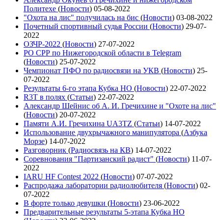
Политехе
(
Новости
)
05-08-2022
"Охота на лис" получилась на бис
(
Новости
)
03-08-2022
Почетный спортивный судья России
(
Новости
)
29-07-
2022
ОЗЧР-2022
(
Новости
)
27-07-2022
РО СРР по Нижегородской области в Telegram
(
Новости
)
25-07-2022
Чемпионат ПФО по радиосвязи на УКВ
(
Новости
)
25-
07-2022
Результаты 6-го этапа Кубка НО
(
Новости
)
22-07-2022
R3T в полях
(
Статьи
)
22-07-2022
Александр Шейнис об А. И. Гречихине и "Охоте на лис"
(
Новости
)
20-07-2022
Памяти А.И. Гречихина UA3TZ
(
Статьи
)
14-07-2022
Использование двухрычажного манипулятора
(
Азбука
Морзе
)
14-07-2022
Разговорник
(
Радиосвязь на КВ
)
14-07-2022
Соревнования "Партизанский радист"
(
Новости
)
11-07-
2022
IARU HF Contest 2022
(
Новости
)
07-07-2022
Распродажа лаборатории радиолюбителя
(
Новости
)
02-
07-2022
В форте только девушки
(
Новости
)
23-06-2022
Предварительные результаты 5-этапа Кубка НО