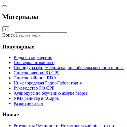
Материалы
×
Поиск
Популярные
Коды и сокращения
Проверка позывного
Процедура оформления радиолюбительского позывного
Список членов РО СРР
Список районов RDA
Нижегородская РадиоЛаборатория
Руководство РО СРР
Аудиокурс по обучению азбуке Морзе
УКВ-репитер в г.Саров
Развитие сайта
Новые
Результаты Чемпионата Нижегородской области по