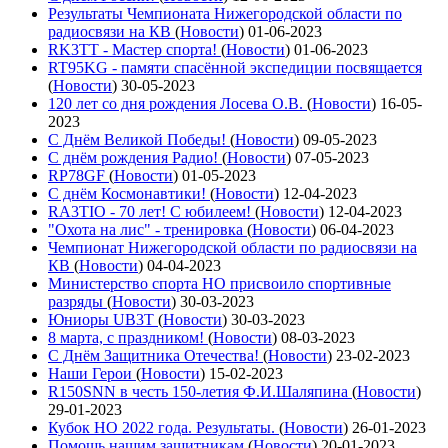
Результаты Чемпионата Нижегородской области по
радиосвязи на КВ
(
Новости
)
01-06-2023
RK3TT - Мастер спорта!
(
Новости
)
01-06-2023
RT95KG - памяти спасённой экспедиции посвящается
(
Новости
)
30-05-2023
120 лет со дня рождения Лосева О.В.
(
Новости
)
16-05-
2023
С Днём Великой Победы!
(
Новости
)
09-05-2023
С днём рождения Радио!
(
Новости
)
07-05-2023
RP78GF
(
Новости
)
01-05-2023
С днём Космонавтики!
(
Новости
)
12-04-2023
RA3TIO - 70 лет! С юбилеем!
(
Новости
)
12-04-2023
"Охота на лис" - тренировка
(
Новости
)
06-04-2023
Чемпионат Нижегородской области по радиосвязи на
КВ
(
Новости
)
04-04-2023
Министерство спорта НО присвоило спортивные
разряды
(
Новости
)
30-03-2023
Юниоры UB3T
(
Новости
)
30-03-2023
8 марта, с праздником!
(
Новости
)
08-03-2023
С Днём Защитника Отечества!
(
Новости
)
23-02-2023
Наши Герои
(
Новости
)
15-02-2023
R150SNN в честь 150-летия Ф.И.Шаляпина
(
Новости
)
29-01-2023
Кубок НО 2022 года. Результаты.
(
Новости
)
26-01-2023
Помощь нашим защитникам
(
Новости
)
20-01-2023