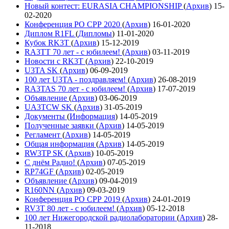
Новый контест: EURASIA CHAMPIONSHIP
(
Архив
)
15-
02-2020
Конференция РО СРР 2020
(
Архив
)
16-01-2020
Диплом R1FL
(
Дипломы
)
11-01-2020
Кубок RK3T
(
Архив
)
15-12-2019
RA3TT 70 лет - с юбилеем!
(
Архив
)
03-11-2019
Новости с RK3T
(
Архив
)
22-10-2019
U3TA SK
(
Архив
)
06-09-2019
100 лет U3TA - поздравляем!
(
Архив
)
26-08-2019
RA3TAS 70 лет - с юбилеем!
(
Архив
)
17-07-2019
Объявление
(
Архив
)
03-06-2019
UA3TCW SK
(
Архив
)
31-05-2019
Документы
(
Информация
)
14-05-2019
Полученные заявки
(
Архив
)
14-05-2019
Регламент
(
Архив
)
14-05-2019
Общая информация
(
Архив
)
14-05-2019
RW3TP SK
(
Архив
)
10-05-2019
С днём Радио!
(
Архив
)
07-05-2019
RP74GF
(
Архив
)
02-05-2019
Объявление
(
Архив
)
09-04-2019
R160NN
(
Архив
)
09-03-2019
Конференция РО СРР 2019
(
Архив
)
24-01-2019
RV3T 80 лет - с юбилеем!
(
Архив
)
05-12-2018
100 лет Нижегородской радиолаборатории
(
Архив
)
28-
11-2018