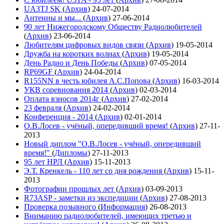
UA3TJ SK
(
Архив
)
24-07-2014
Антенны и мы...
(
Архив
)
27-06-2014
90 лет Нижегородскому Обществу Радиолюбителей
(
Архив
)
23-06-2014
Любителям цифровых видов связи
(
Архив
)
19-05-2014
Дружба на коротких волнах
(
Архив
)
19-05-2014
День Радио и День Победы
(
Архив
)
07-05-2014
RP69GF
(
Архив
)
24-04-2014
R155NN в честь юбилея А.С.Попова
(
Архив
)
16-03-2014
УКВ соревнования 2014
(
Архив
)
02-03-2014
Оплата взносов 2014г
(
Архив
)
27-02-2014
23 февраля
(
Архив
)
24-02-2014
Конференция - 2014
(
Архив
)
02-01-2014
О.В.Лосев - учёный, опередивший время!
(
Архив
)
27-11-
2013
Новый диплом "О.В.Лосев - учёный, опередивший
время!"
(
Дипломы
)
27-11-2013
95 лет НРЛ
(
Архив
)
15-11-2013
Э.Т. Кренкель - 110 лет со дня рождения
(
Архив
)
15-11-
2013
Фотографии прошлых лет
(
Архив
)
03-09-2013
R73ASP - заметки из экспедиции
(
Архив
)
27-08-2013
Проверка позывного
(
Информация
)
26-08-2013
Вниманию радиолюбителей, имеющих третью и