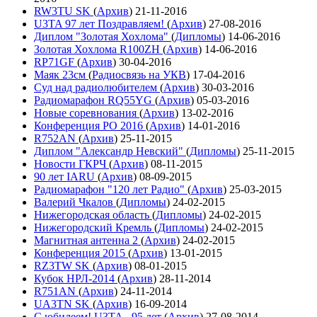
RW3TU SK
(
Архив
)
21-11-2016
U3TA 97 лет Поздравляем!
(
Архив
)
27-08-2016
Диплом "Золотая Хохлома"
(
Дипломы
)
14-06-2016
Золотая Хохлома R100ZH
(
Архив
)
14-06-2016
RP71GF
(
Архив
)
30-04-2016
Маяк 23см
(
Радиосвязь на УКВ
)
17-04-2016
Суд над радиолюбителем
(
Архив
)
30-03-2016
Радиомарафон RQ55YG
(
Архив
)
05-03-2016
Новые соревнования
(
Архив
)
13-02-2016
Конференция РО 2016
(
Архив
)
14-01-2016
R752AN
(
Архив
)
25-11-2015
Диплом "Александр Невский"
(
Дипломы
)
25-11-2015
Новости ГКРЧ
(
Архив
)
08-11-2015
90 лет IARU
(
Архив
)
08-09-2015
Радиомарафон "120 лет Радио"
(
Архив
)
25-03-2015
Валерий Чкалов
(
Дипломы
)
24-02-2015
Нижегородская область
(
Дипломы
)
24-02-2015
Нижегородский Кремль
(
Дипломы
)
24-02-2015
Магнитная антенна 2
(
Архив
)
24-02-2015
Конференция 2015
(
Архив
)
13-01-2015
RZ3TW SK
(
Архив
)
08-01-2015
Кубок НРЛ-2014
(
Архив
)
28-11-2014
R751AN
(
Архив
)
24-11-2014
UA3TN SK
(
Архив
)
16-09-2014
С юбилеем! U3TA - 95 лет
(
Архив
)
27-08-2014