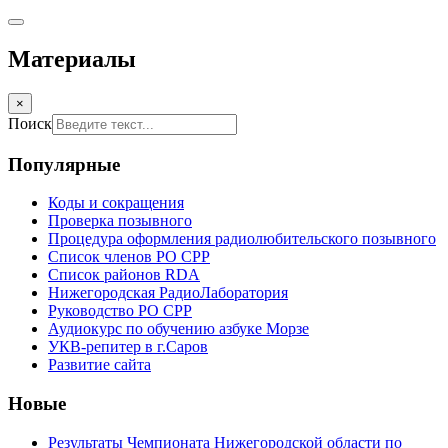
Материалы
×
Поиск
Популярные
Коды и сокращения
Проверка позывного
Процедура оформления радиолюбительского позывного
Список членов РО СРР
Список районов RDA
Нижегородская РадиоЛаборатория
Руководство РО СРР
Аудиокурс по обучению азбуке Морзе
УКВ-репитер в г.Саров
Развитие сайта
Новые
Результаты Чемпионата Нижегородской области по