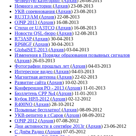
четвёртую категории!
(
Архив
)
26-08-2013
Немного истории
(
Архив
)
23-08-2013
УКВ соревнования
(
Архив
)
23-08-2013
RU3TJ/AM
(
Архив
)
22-08-2013
ОЗЧР 2013
(
Архив
)
16-08-2013
Стихи от UA3TCQ
(
Архив
)
16-08-2013
Новости QSL-бюро
(
Архив
)
12-08-2013
R73ASP
(
Архив
)
30-04-2013
RP68GF
(
Архив
)
30-04-2013
GlobalSET-2013
(
Архив
)
03-04-2013
Изменения в Порядке образования позывных сигналов
(
Архив
)
26-03-2013
Фотографии прошлых лет
(
Архив
)
04-03-2013
Интересное видео
(
Архив
)
04-03-2013
Магнитная антенна
(
Архив
)
22-02-2013
Развитие сайта
(
Архив
)
10-02-2013
Конференция РО - 2013
(
Архив
)
11-01-2013
Бюллетень СРР №4
(
Архив
)
11-01-2013
Кубок НРЛ-2012
(
Архив
)
02-12-2012
R400NO
(
Архив
)
28-10-2012
Позывные бесплатно!
(
Архив
)
08-09-2012
УКВ-репитер в г.Саров
(
Архив
)
08-09-2012
ОЗЧР 2012
(
Архив
)
07-08-2012
Дни активности в сентябре 2013г
(
Архив
)
23-06-2012
С Днём Радио
(
Архив
)
07-05-2012