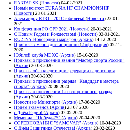
RA3TAP SK
(
Новости
)
04-02-2021
Новый контест EURASIA HF CHAMPIONSHIP
(
Новости
)
28-01-2021
Александру RT3T - 70! С юбилеем!
(
Новости
)
23-01-
2021
Конференция РО СРР 2021
(
Новости
)
20-01-2021
С Новым Годом и Рождеством!
(
Новости
)
03-01-2021
RU21NY Новогодний марафон
(
Архив
)
14-12-2020
Приём экзаменов дистанционно
(
Информация
)
05-11-
2020
Юбилей клуба MDXC
(
Архив
)
15-10-2020
Приказы о присвоении звания "Мастер спорта России"
(
Архив
)
20-08-2020
Приказы об аккредитации федерации радиоспорта
(
Архив
)
20-08-2020
Приказы о присвоении разряда "Кандидат в мастера
спорта"
(
Архив
)
20-08-2020
Приказы о присвоении 1-го спортивного разряда
(
Архив
)
20-08-2020
Новости из Минспорта
(
Архив
)
17-08-2020
Приём экзаменов
(
Архив
)
28-07-2020
с Днём Радио!
(
Архив
)
07-05-2020
Мемориал "Победа-75"
(
Архив
)
20-04-2020
СОРЕВНОВАНИЯ "SAMOVAR"
(
Архив
)
10-04-2020
С Днём Защитника Отечества!
(
Архив
)
23-02-2020