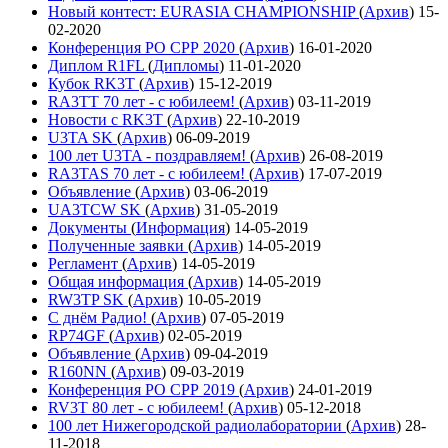
Новый контест: EURASIA CHAMPIONSHIP
(
Архив
)
15-
02-2020
Конференция РО СРР 2020
(
Архив
)
16-01-2020
Диплом R1FL
(
Дипломы
)
11-01-2020
Кубок RK3T
(
Архив
)
15-12-2019
RA3TT 70 лет - с юбилеем!
(
Архив
)
03-11-2019
Новости с RK3T
(
Архив
)
22-10-2019
U3TA SK
(
Архив
)
06-09-2019
100 лет U3TA - поздравляем!
(
Архив
)
26-08-2019
RA3TAS 70 лет - с юбилеем!
(
Архив
)
17-07-2019
Объявление
(
Архив
)
03-06-2019
UA3TCW SK
(
Архив
)
31-05-2019
Документы
(
Информация
)
14-05-2019
Полученные заявки
(
Архив
)
14-05-2019
Регламент
(
Архив
)
14-05-2019
Общая информация
(
Архив
)
14-05-2019
RW3TP SK
(
Архив
)
10-05-2019
С днём Радио!
(
Архив
)
07-05-2019
RP74GF
(
Архив
)
02-05-2019
Объявление
(
Архив
)
09-04-2019
R160NN
(
Архив
)
09-03-2019
Конференция РО СРР 2019
(
Архив
)
24-01-2019
RV3T 80 лет - с юбилеем!
(
Архив
)
05-12-2018
100 лет Нижегородской радиолаборатории
(
Архив
)
28-
11-2018