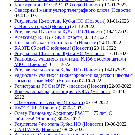
Конференция РО СРР 2023 года
(
Новости
)
17-01-2023
Сенсорный манипулятор телеграфного ключа
(
Новости
)
03-01-2023
Результаты 12-го этапа Кубка НО
(
Новости
)
01-01-2023
С Новым годом!
(
Новости
)
31-12-2022
Результаты 11-го этапа Кубка НО
(
Новости
)
14-12-2022
Александр R3TGN SK
(
Новости
)
03-12-2022
Позывной - как не потерять..!
(
Новости
)
24-11-2022
RA3TE 85 лет! С юбилеем!
(
Новости
)
23-11-2022
Результаты 10-го этапа Кубка НО
(
Новости
)
17-11-2022
Радиосвязь учащихся гимназии №136 с космонавтами
МКС
(
Новости
)
01-11-2022
Результаты 9-го этапа Кубка НО
(
Новости
)
14-10-2022
Радиосвязь учащихся Нижегородской кадетской школы с
космонавтами МКС
(
Новости
)
07-10-2022
Регистрация РЭС и ВЧУ - нюансы
(
Новости
)
22-09-2022
Коллективная радиостанция в КЮА
(
Новости
)
02-09-
2022
"Охота на лис" сегодня
(
Новости
)
02-09-2022
RW3TC SK
(
Новости
)
30-08-2022
Олегу Ивановичу Архипову RW3TJ - 75 лет! С
юбилеем!
(
Новости
)
30-08-2022
Результаты 7-го этапа Кубка НО
(
Новости
)
19-08-2022
UA3TW SK
(
Новости
)
08-08-2022
Александр Окунев о Гречихине и нижегородском