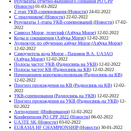
Результаты отчетно-выборного собрания РО СРР
(
Новости
)
01-03-2022
2 этап УКВ-соревнования
(
Новости
)
24-02-2022
С праздником!
(
Новости
)
22-02-2022
Результаты 1-этапа УКВ-соревнований
(
Новости
)
17-02-
2022
Самюэл Морзе, телеграф
(
Азбука Морзе
)
12-02-2022
Коды и сокращения
(
Азбука Морзе
)
12-02-2022
Аудиокурс по обучению азбуке Морзе
(
Азбука Морзе
)
12-02-2022
Самоучитель кода Морзе - Пахомов В.А. UA3AO
(
Азбука Морзе
)
12-02-2022
Полосы частот УКВ
(
Радиосвязь на УКВ
)
12-02-2022
Полосы частот КВ
(
Радиосвязь на КВ
)
12-02-2022
Начинающим коротковолновикам
(
Радиосвязь на КВ
)
12-02-2022
Прогноз прохождения на КВ
(
Радиосвязь на КВ
)
12-02-
2022
УКВ-соревнования
(
Радиосвязь на УКВ
)
12-02-2022
Прогноз прохождения на УКВ
(
Радиосвязь на УКВ
)
12-
02-2022
Антидопинг
(
Информация
)
12-02-2022
Конференция РО СРР 2022
(
Новости
)
06-02-2022
UA3TE SK
(
Новости
)
03-02-2022
EURASIA HF CHAMPIONSHIP
(
Новости
)
30-01-2022