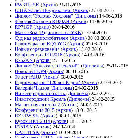
RW3TU SK
(
Архив
)
21-11-2016
U3TA 97 лет Поздравляем!
(
Архив
)
27-08-2016
Диплом "Золотая Хохлома"
(
Дипломы
)
14-06-2016
Золотая Хохлома R100ZH
(
Архив
)
14-06-2016
RP71GF
(
Архив
)
30-04-2016
Маяк 23см
(
Радиосвязь на УКВ
)
17-04-2016
Суд над радиолюбителем
(
Архив
)
30-03-2016
Радиомарафон RQ55YG
(
Архив
)
05-03-2016
Новые соревнования
(
Архив
)
13-02-2016
Конференция РО 2016
(
Архив
)
14-01-2016
R752AN
(
Архив
)
25-11-2015
Диплом "Александр Невский"
(
Дипломы
)
25-11-2015
Новости ГКРЧ
(
Архив
)
08-11-2015
90 лет IARU
(
Архив
)
08-09-2015
Радиомарафон "120 лет Радио"
(
Архив
)
25-03-2015
Валерий Чкалов
(
Дипломы
)
24-02-2015
Нижегородская область
(
Дипломы
)
24-02-2015
Нижегородский Кремль
(
Дипломы
)
24-02-2015
Магнитная антенна 2
(
Архив
)
24-02-2015
Конференция 2015
(
Архив
)
13-01-2015
RZ3TW SK
(
Архив
)
08-01-2015
Кубок НРЛ-2014
(
Архив
)
28-11-2014
R751AN
(
Архив
)
24-11-2014
UA3TN SK
(
Архив
)
16-09-2014
С юбилеем! U3TA - 95 лет
(
Архив
)
27-08-2014