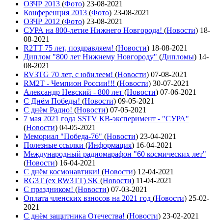
ОЗЧР 2013
(
Фото
)
23-08-2021
Конференция 2013
(
Фото
)
23-08-2021
ОЗЧР 2012
(
Фото
)
23-08-2021
СУРА на 800-летие Нижнего Новгорода!
(
Новости
)
18-
08-2021
R2TT 75 лет, поздравляем!
(
Новости
)
18-08-2021
Диплом "800 лет Нижнему Новгороду"
(
Дипломы
)
14-
08-2021
RV3TG 70 лет, с юбилеем!
(
Новости
)
07-08-2021
RM2T - Чемпион России!!!
(
Новости
)
30-07-2021
Александр Невский - 800 лет
(
Новости
)
07-06-2021
С Днём Победы!
(
Новости
)
09-05-2021
C днём Радио!
(
Новости
)
07-05-2021
7 мая 2021 года SSTV КВ-эксперимент - "СУРА"
(
Новости
)
04-05-2021
Мемориал "Победа-76"
(
Новости
)
23-04-2021
Полезные ссылки
(
Информация
)
16-04-2021
Международный радиомарафон "60 космических лет"
(
Новости
)
16-04-2021
С днём космонавтики!
(
Новости
)
12-04-2021
RG3T (ex RW3TT) SK
(
Новости
)
11-04-2021
С праздником!
(
Новости
)
07-03-2021
Оплата членских взносов на 2021 год
(
Новости
)
25-02-
2021
С днём защитника Отечества!
(
Новости
)
23-02-2021