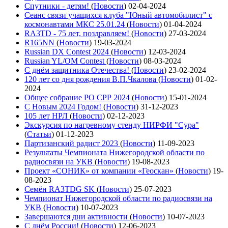
Спутники - детям!
(
Новости
)
02-04-2024
Сеанс связи учащихся клуба "Юный автомобилист" с
космонавтами МКС 25.01.24
(
Новости
)
01-04-2024
RA3TD - 75 лет, поздравляем!
(
Новости
)
27-03-2024
R165NN
(
Новости
)
19-03-2024
Russian DX Contest 2024
(
Новости
)
12-03-2024
Russian YL/OM Contest
(
Новости
)
08-03-2024
С днём защитника Отечества!
(
Новости
)
23-02-2024
120 лет со дня рождения В.П.Чкалова
(
Новости
)
01-02-
2024
Общее собрание РО СРР 2024
(
Новости
)
15-01-2024
С Новым 2024 Годом!
(
Новости
)
31-12-2023
105 лет НРЛ
(
Новости
)
02-12-2023
Экскурсия по нагревному стенду НИРФИ "Сура"
(
Статьи
)
01-12-2023
Партизанский радист 2023
(
Новости
)
11-09-2023
Результаты Чемпионата Нижегородской области по
радиосвязи на УКВ
(
Новости
)
19-08-2023
Проект «СОНИК» от компании «Геоскан»
(
Новости
)
19-
08-2023
Семён RA3TDG SK
(
Новости
)
25-07-2023
Чемпионат Нижегородской области по радиосвязи на
УКВ
(
Новости
)
10-07-2023
Завершаются дни активности
(
Новости
)
10-07-2023
С днём России!
(
Новости
)
12-06-2023