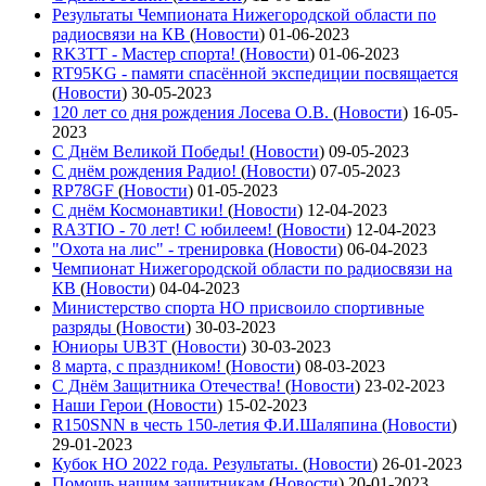
Результаты Чемпионата Нижегородской области по
радиосвязи на КВ
(
Новости
)
01-06-2023
RK3TT - Мастер спорта!
(
Новости
)
01-06-2023
RT95KG - памяти спасённой экспедиции посвящается
(
Новости
)
30-05-2023
120 лет со дня рождения Лосева О.В.
(
Новости
)
16-05-
2023
С Днём Великой Победы!
(
Новости
)
09-05-2023
С днём рождения Радио!
(
Новости
)
07-05-2023
RP78GF
(
Новости
)
01-05-2023
С днём Космонавтики!
(
Новости
)
12-04-2023
RA3TIO - 70 лет! С юбилеем!
(
Новости
)
12-04-2023
"Охота на лис" - тренировка
(
Новости
)
06-04-2023
Чемпионат Нижегородской области по радиосвязи на
КВ
(
Новости
)
04-04-2023
Министерство спорта НО присвоило спортивные
разряды
(
Новости
)
30-03-2023
Юниоры UB3T
(
Новости
)
30-03-2023
8 марта, с праздником!
(
Новости
)
08-03-2023
С Днём Защитника Отечества!
(
Новости
)
23-02-2023
Наши Герои
(
Новости
)
15-02-2023
R150SNN в честь 150-летия Ф.И.Шаляпина
(
Новости
)
29-01-2023
Кубок НО 2022 года. Результаты.
(
Новости
)
26-01-2023
Помощь нашим защитникам
(
Новости
)
20-01-2023