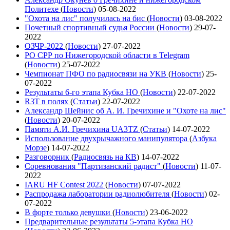
Политехе
(
Новости
)
05-08-2022
"Охота на лис" получилась на бис
(
Новости
)
03-08-2022
Почетный спортивный судья России
(
Новости
)
29-07-
2022
ОЗЧР-2022
(
Новости
)
27-07-2022
РО СРР по Нижегородской области в Telegram
(
Новости
)
25-07-2022
Чемпионат ПФО по радиосвязи на УКВ
(
Новости
)
25-
07-2022
Результаты 6-го этапа Кубка НО
(
Новости
)
22-07-2022
R3T в полях
(
Статьи
)
22-07-2022
Александр Шейнис об А. И. Гречихине и "Охоте на лис"
(
Новости
)
20-07-2022
Памяти А.И. Гречихина UA3TZ
(
Статьи
)
14-07-2022
Использование двухрычажного манипулятора
(
Азбука
Морзе
)
14-07-2022
Разговорник
(
Радиосвязь на КВ
)
14-07-2022
Соревнования "Партизанский радист"
(
Новости
)
11-07-
2022
IARU HF Contest 2022
(
Новости
)
07-07-2022
Распродажа лаборатории радиолюбителя
(
Новости
)
02-
07-2022
В форте только девушки
(
Новости
)
23-06-2022
Предварительные результаты 5-этапа Кубка НО