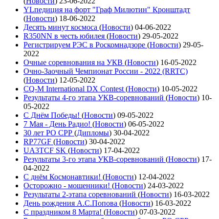
(
Новости
)
23-06-2022
YLпедиция на форт "Граф Милютин" Кронштадт
(
Новости
)
18-06-2022
Десять минут космоса
(
Новости
)
04-06-2022
R350NN в честь юбилея
(
Новости
)
29-05-2022
Регистрируем РЭС в Роскомнадзоре
(
Новости
)
29-05-
2022
Очные соревнования на УКВ
(
Новости
)
16-05-2022
Очно-Заочный Чемпионат России - 2022 (RRTC)
(
Новости
)
12-05-2022
CQ-M International DX Contest
(
Новости
)
10-05-2022
Результаты 4-го этапа УКВ-соревнований
(
Новости
)
10-
05-2022
С Днём Победы!
(
Новости
)
09-05-2022
7 Мая - День Радио!
(
Новости
)
06-05-2022
30 лет РО СРР
(
Дипломы
)
30-04-2022
RP77GF
(
Новости
)
30-04-2022
UA3TCF SK
(
Новости
)
17-04-2022
Результаты 3-го этапа УКВ-соревнований
(
Новости
)
17-
04-2022
С днём Космонавтики!
(
Новости
)
12-04-2022
Осторожно - мошенники!
(
Новости
)
24-03-2022
Результаты 2-этапа соревнований
(
Новости
)
16-03-2022
День рождения А.С.Попова
(
Новости
)
16-03-2022
С праздником 8 Марта!
(
Новости
)
07-03-2022