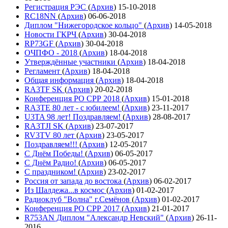
Регистрация РЭС
(
Архив
)
15-10-2018
RC18NN
(
Архив
)
06-06-2018
Диплом "Нижегородское кольцо"
(
Архив
)
14-05-2018
Новости ГКРЧ
(
Архив
)
30-04-2018
RP73GF
(
Архив
)
30-04-2018
ОЧПФО - 2018
(
Архив
)
18-04-2018
Утверждённые участники
(
Архив
)
18-04-2018
Регламент
(
Архив
)
18-04-2018
Общая информация
(
Архив
)
18-04-2018
RA3TF SK
(
Архив
)
20-02-2018
Конференция РО СРР 2018
(
Архив
)
15-01-2018
RA3TE 80 лет - с юбилеем!
(
Архив
)
23-11-2017
U3TA 98 лет! Поздравляем!
(
Архив
)
28-08-2017
RA3TJI SK
(
Архив
)
23-07-2017
RV3TV 80 лет
(
Архив
)
23-05-2017
Поздравляем!!!
(
Архив
)
12-05-2017
С Днём Победы!
(
Архив
)
06-05-2017
С Днём Радио!
(
Архив
)
06-05-2017
С праздником!
(
Архив
)
23-02-2017
Россия от запада до востока
(
Архив
)
06-02-2017
Из Шалдежа...в космос
(
Архив
)
01-02-2017
Радиоклуб "Волна" г.Семёнов
(
Архив
)
01-02-2017
Конференция РО СРР 2017
(
Архив
)
21-01-2017
R753AN Диплом "Александр Невский"
(
Архив
)
26-11-
2016