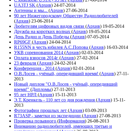
UA3TJ SK
(
Архив
)
24-07-2014
Антенны и мы...
(
Архив
)
27-06-2014
90 лет Нижегородскому Обществу Радиолюбителей
(
Архив
)
23-06-2014
Любителям цифровых видов связи
(
Архив
)
19-05-2014
Дружба на коротких волнах
(
Архив
)
19-05-2014
День Радио и День Победы
(
Архив
)
07-05-2014
RP69GF
(
Архив
)
24-04-2014
R155NN в честь юбилея А.С.Попова
(
Архив
)
16-03-2014
УКВ соревнования 2014
(
Архив
)
02-03-2014
Оплата взносов 2014г
(
Архив
)
27-02-2014
23 февраля
(
Архив
)
24-02-2014
Конференция - 2014
(
Архив
)
02-01-2014
О.В.Лосев - учёный, опередивший время!
(
Архив
)
27-11-
2013
Новый диплом "О.В.Лосев - учёный, опередивший
время!"
(
Дипломы
)
27-11-2013
95 лет НРЛ
(
Архив
)
15-11-2013
Э.Т. Кренкель - 110 лет со дня рождения
(
Архив
)
15-11-
2013
Фотографии прошлых лет
(
Архив
)
03-09-2013
R73ASP - заметки из экспедиции
(
Архив
)
27-08-2013
Проверка позывного
(
Информация
)
26-08-2013
Вниманию радиолюбителей, имеющих третью и