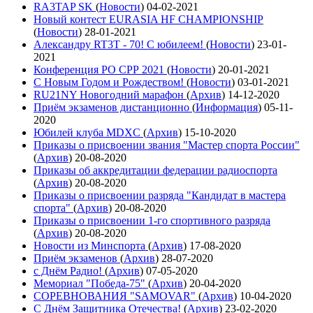
RA3TAP SK
(
Новости
)
04-02-2021
Новый контест EURASIA HF CHAMPIONSHIP
(
Новости
)
28-01-2021
Александру RT3T - 70! С юбилеем!
(
Новости
)
23-01-
2021
Конференция РО СРР 2021
(
Новости
)
20-01-2021
С Новым Годом и Рождеством!
(
Новости
)
03-01-2021
RU21NY Новогодний марафон
(
Архив
)
14-12-2020
Приём экзаменов дистанционно
(
Информация
)
05-11-
2020
Юбилей клуба MDXC
(
Архив
)
15-10-2020
Приказы о присвоении звания "Мастер спорта России"
(
Архив
)
20-08-2020
Приказы об аккредитации федерации радиоспорта
(
Архив
)
20-08-2020
Приказы о присвоении разряда "Кандидат в мастера
спорта"
(
Архив
)
20-08-2020
Приказы о присвоении 1-го спортивного разряда
(
Архив
)
20-08-2020
Новости из Минспорта
(
Архив
)
17-08-2020
Приём экзаменов
(
Архив
)
28-07-2020
с Днём Радио!
(
Архив
)
07-05-2020
Мемориал "Победа-75"
(
Архив
)
20-04-2020
СОРЕВНОВАНИЯ "SAMOVAR"
(
Архив
)
10-04-2020
С Днём Защитника Отечества!
(
Архив
)
23-02-2020