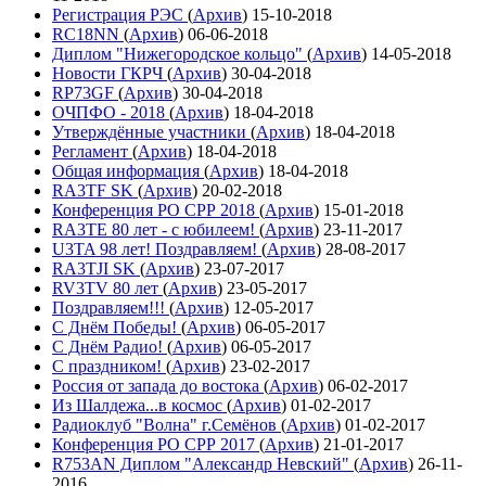
Регистрация РЭС
(
Архив
)
15-10-2018
RC18NN
(
Архив
)
06-06-2018
Диплом "Нижегородское кольцо"
(
Архив
)
14-05-2018
Новости ГКРЧ
(
Архив
)
30-04-2018
RP73GF
(
Архив
)
30-04-2018
ОЧПФО - 2018
(
Архив
)
18-04-2018
Утверждённые участники
(
Архив
)
18-04-2018
Регламент
(
Архив
)
18-04-2018
Общая информация
(
Архив
)
18-04-2018
RA3TF SK
(
Архив
)
20-02-2018
Конференция РО СРР 2018
(
Архив
)
15-01-2018
RA3TE 80 лет - с юбилеем!
(
Архив
)
23-11-2017
U3TA 98 лет! Поздравляем!
(
Архив
)
28-08-2017
RA3TJI SK
(
Архив
)
23-07-2017
RV3TV 80 лет
(
Архив
)
23-05-2017
Поздравляем!!!
(
Архив
)
12-05-2017
С Днём Победы!
(
Архив
)
06-05-2017
С Днём Радио!
(
Архив
)
06-05-2017
С праздником!
(
Архив
)
23-02-2017
Россия от запада до востока
(
Архив
)
06-02-2017
Из Шалдежа...в космос
(
Архив
)
01-02-2017
Радиоклуб "Волна" г.Семёнов
(
Архив
)
01-02-2017
Конференция РО СРР 2017
(
Архив
)
21-01-2017
R753AN Диплом "Александр Невский"
(
Архив
)
26-11-
2016