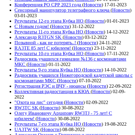
Конференция РО СРР 2023 года
(
Новости
)
17-01-2023
Сенсорный манипулятор телеграфного ключа
(
Новости
)
03-01-2023
Результаты 12-го этапа Кубка НО
(
Новости
)
01-01-2023
С Новым годом!
(
Новости
)
31-12-2022
Результаты 11-го этапа Кубка НО
(
Новости
)
14-12-2022
Александр R3TGN SK
(
Новости
)
03-12-2022
Позывной - как не потерять..!
(
Новости
)
24-11-2022
RA3TE 85 лет! С юбилеем!
(
Новости
)
23-11-2022
Результаты 10-го этапа Кубка НО
(
Новости
)
17-11-2022
Радиосвязь учащихся гимназии №136 с космонавтами
МКС
(
Новости
)
01-11-2022
Результаты 9-го этапа Кубка НО
(
Новости
)
14-10-2022
Радиосвязь учащихся Нижегородской кадетской школы с
космонавтами МКС
(
Новости
)
07-10-2022
Регистрация РЭС и ВЧУ - нюансы
(
Новости
)
22-09-2022
Коллективная радиостанция в КЮА
(
Новости
)
02-09-
2022
"Охота на лис" сегодня
(
Новости
)
02-09-2022
RW3TC SK
(
Новости
)
30-08-2022
Олегу Ивановичу Архипову RW3TJ - 75 лет! С
юбилеем!
(
Новости
)
30-08-2022
Результаты 7-го этапа Кубка НО
(
Новости
)
19-08-2022
UA3TW SK
(
Новости
)
08-08-2022
Александр Окунев о Гречихине и нижегородском