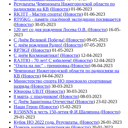
Результаты Чемпионата Нижегородской области по
радиосвязи на КВ
(
Новости
)
01-06-2023
RK3TT - Мастер спорта!
(
Новости
)
01-06-2023
RT95KG - памяти спасённой экспедиции посвящается
(
Новости
)
30-05-2023
120 лет со дня рождения Лосева О.В.
(
Новости
)
16-05-
2023
С Днём Великой Победы!
(
Новости
)
09-05-2023
С днём рождения Радио!
(
Новости
)
07-05-2023
RP78GF
(
Новости
)
01-05-2023
С днём Космонавтики!
(
Новости
)
12-04-2023
RA3TIO - 70 лет! С юбилеем!
(
Новости
)
12-04-2023
"Охота на лис" - тренировка
(
Новости
)
06-04-2023
Чемпионат Нижегородской области по радиосвязи на
КВ
(
Новости
)
04-04-2023
Министерство спорта НО присвоило спортивные
разряды
(
Новости
)
30-03-2023
Юниоры UB3T
(
Новости
)
30-03-2023
8 марта, с праздником!
(
Новости
)
08-03-2023
С Днём Защитника Отечества!
(
Новости
)
23-02-2023
Наши Герои
(
Новости
)
15-02-2023
R150SNN в честь 150-летия Ф.И.Шаляпина
(
Новости
)
29-01-2023
Кубок НО 2022 года. Результаты.
(
Новости
)
26-01-2023
Помощь нашим защитникам
(
Новости
)
20-01-2023