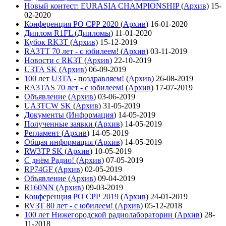
Новый контест: EURASIA CHAMPIONSHIP
(
Архив
)
15-
02-2020
Конференция РО СРР 2020
(
Архив
)
16-01-2020
Диплом R1FL
(
Дипломы
)
11-01-2020
Кубок RK3T
(
Архив
)
15-12-2019
RA3TT 70 лет - с юбилеем!
(
Архив
)
03-11-2019
Новости с RK3T
(
Архив
)
22-10-2019
U3TA SK
(
Архив
)
06-09-2019
100 лет U3TA - поздравляем!
(
Архив
)
26-08-2019
RA3TAS 70 лет - с юбилеем!
(
Архив
)
17-07-2019
Объявление
(
Архив
)
03-06-2019
UA3TCW SK
(
Архив
)
31-05-2019
Документы
(
Информация
)
14-05-2019
Полученные заявки
(
Архив
)
14-05-2019
Регламент
(
Архив
)
14-05-2019
Общая информация
(
Архив
)
14-05-2019
RW3TP SK
(
Архив
)
10-05-2019
С днём Радио!
(
Архив
)
07-05-2019
RP74GF
(
Архив
)
02-05-2019
Объявление
(
Архив
)
09-04-2019
R160NN
(
Архив
)
09-03-2019
Конференция РО СРР 2019
(
Архив
)
24-01-2019
RV3T 80 лет - с юбилеем!
(
Архив
)
05-12-2018
100 лет Нижегородской радиолаборатории
(
Архив
)
28-
11-2018