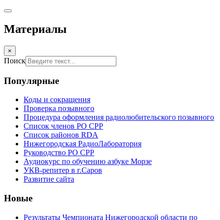
Материалы
×
Поиск
Популярные
Коды и сокращения
Проверка позывного
Процедура оформления радиолюбительского позывного
Список членов РО СРР
Список районов RDA
Нижегородская РадиоЛаборатория
Руководство РО СРР
Аудиокурс по обучению азбуке Морзе
УКВ-репитер в г.Саров
Развитие сайта
Новые
Результаты Чемпионата Нижегородской области по