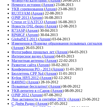
четвёртую категории!
(
Архив
)
26-08-2013
Немного истории
(
Архив
)
23-08-2013
УКВ соревнования
(
Архив
)
23-08-2013
RU3TJ/AM
(
Архив
)
22-08-2013
ОЗЧР 2013
(
Архив
)
16-08-2013
Стихи от UA3TCQ
(
Архив
)
16-08-2013
Новости QSL-бюро
(
Архив
)
12-08-2013
R73ASP
(
Архив
)
30-04-2013
RP68GF
(
Архив
)
30-04-2013
GlobalSET-2013
(
Архив
)
03-04-2013
Изменения в Порядке образования позывных сигналов
(
Архив
)
26-03-2013
Фотографии прошлых лет
(
Архив
)
04-03-2013
Интересное видео
(
Архив
)
04-03-2013
Магнитная антенна
(
Архив
)
22-02-2013
Развитие сайта
(
Архив
)
10-02-2013
Конференция РО - 2013
(
Архив
)
11-01-2013
Бюллетень СРР №4
(
Архив
)
11-01-2013
Кубок НРЛ-2012
(
Архив
)
02-12-2012
R400NO
(
Архив
)
28-10-2012
Позывные бесплатно!
(
Архив
)
08-09-2012
УКВ-репитер в г.Саров
(
Архив
)
08-09-2012
ОЗЧР 2012
(
Архив
)
07-08-2012
Дни активности в сентябре 2013г
(
Архив
)
23-06-2012
С Днём Радио
(
Архив
)
07-05-2012