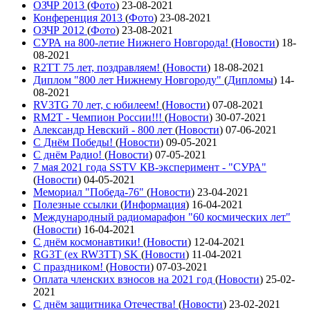
ОЗЧР 2013
(
Фото
)
23-08-2021
Конференция 2013
(
Фото
)
23-08-2021
ОЗЧР 2012
(
Фото
)
23-08-2021
СУРА на 800-летие Нижнего Новгорода!
(
Новости
)
18-
08-2021
R2TT 75 лет, поздравляем!
(
Новости
)
18-08-2021
Диплом "800 лет Нижнему Новгороду"
(
Дипломы
)
14-
08-2021
RV3TG 70 лет, с юбилеем!
(
Новости
)
07-08-2021
RM2T - Чемпион России!!!
(
Новости
)
30-07-2021
Александр Невский - 800 лет
(
Новости
)
07-06-2021
С Днём Победы!
(
Новости
)
09-05-2021
C днём Радио!
(
Новости
)
07-05-2021
7 мая 2021 года SSTV КВ-эксперимент - "СУРА"
(
Новости
)
04-05-2021
Мемориал "Победа-76"
(
Новости
)
23-04-2021
Полезные ссылки
(
Информация
)
16-04-2021
Международный радиомарафон "60 космических лет"
(
Новости
)
16-04-2021
С днём космонавтики!
(
Новости
)
12-04-2021
RG3T (ex RW3TT) SK
(
Новости
)
11-04-2021
С праздником!
(
Новости
)
07-03-2021
Оплата членских взносов на 2021 год
(
Новости
)
25-02-
2021
С днём защитника Отечества!
(
Новости
)
23-02-2021