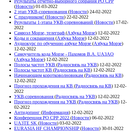
Результаты отчетно-выборного собрания РО СРР
(
Новости
)
01-03-2022
2 этап УКВ-соревнования
(
Новости
)
24-02-2022
С праздником!
(
Новости
)
22-02-2022
Результаты 1-этапа УКВ-соревнований
(
Новости
)
17-02-
2022
Самюэл Морзе, телеграф
(
Азбука Морзе
)
12-02-2022
Коды и сокращения
(
Азбука Морзе
)
12-02-2022
Аудиокурс по обучению азбуке Морзе
(
Азбука Морзе
)
12-02-2022
Самоучитель кода Морзе - Пахомов В.А. UA3AO
(
Азбука Морзе
)
12-02-2022
Полосы частот УКВ
(
Радиосвязь на УКВ
)
12-02-2022
Полосы частот КВ
(
Радиосвязь на КВ
)
12-02-2022
Начинающим коротковолновикам
(
Радиосвязь на КВ
)
12-02-2022
Прогноз прохождения на КВ
(
Радиосвязь на КВ
)
12-02-
2022
УКВ-соревнования
(
Радиосвязь на УКВ
)
12-02-2022
Прогноз прохождения на УКВ
(
Радиосвязь на УКВ
)
12-
02-2022
Антидопинг
(
Информация
)
12-02-2022
Конференция РО СРР 2022
(
Новости
)
06-02-2022
UA3TE SK
(
Новости
)
03-02-2022
EURASIA HF CHAMPIONSHIP
(
Новости
)
30-01-2022