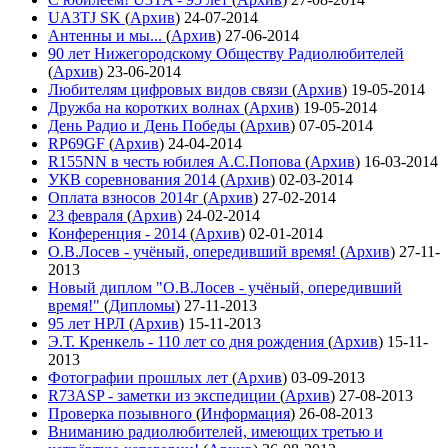
UA3TJ SK
(
Архив
)
24-07-2014
Антенны и мы...
(
Архив
)
27-06-2014
90 лет Нижегородскому Обществу Радиолюбителей
(
Архив
)
23-06-2014
Любителям цифровых видов связи
(
Архив
)
19-05-2014
Дружба на коротких волнах
(
Архив
)
19-05-2014
День Радио и День Победы
(
Архив
)
07-05-2014
RP69GF
(
Архив
)
24-04-2014
R155NN в честь юбилея А.С.Попова
(
Архив
)
16-03-2014
УКВ соревнования 2014
(
Архив
)
02-03-2014
Оплата взносов 2014г
(
Архив
)
27-02-2014
23 февраля
(
Архив
)
24-02-2014
Конференция - 2014
(
Архив
)
02-01-2014
О.В.Лосев - учёный, опередивший время!
(
Архив
)
27-11-
2013
Новый диплом "О.В.Лосев - учёный, опередивший
время!"
(
Дипломы
)
27-11-2013
95 лет НРЛ
(
Архив
)
15-11-2013
Э.Т. Кренкель - 110 лет со дня рождения
(
Архив
)
15-11-
2013
Фотографии прошлых лет
(
Архив
)
03-09-2013
R73ASP - заметки из экспедиции
(
Архив
)
27-08-2013
Проверка позывного
(
Информация
)
26-08-2013
Вниманию радиолюбителей, имеющих третью и