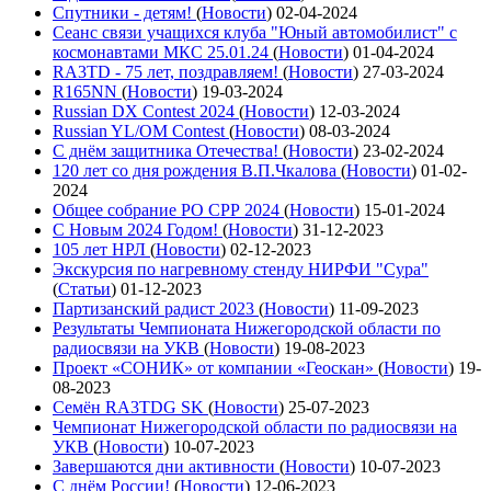
Спутники - детям!
(
Новости
)
02-04-2024
Сеанс связи учащихся клуба "Юный автомобилист" с
космонавтами МКС 25.01.24
(
Новости
)
01-04-2024
RA3TD - 75 лет, поздравляем!
(
Новости
)
27-03-2024
R165NN
(
Новости
)
19-03-2024
Russian DX Contest 2024
(
Новости
)
12-03-2024
Russian YL/OM Contest
(
Новости
)
08-03-2024
С днём защитника Отечества!
(
Новости
)
23-02-2024
120 лет со дня рождения В.П.Чкалова
(
Новости
)
01-02-
2024
Общее собрание РО СРР 2024
(
Новости
)
15-01-2024
С Новым 2024 Годом!
(
Новости
)
31-12-2023
105 лет НРЛ
(
Новости
)
02-12-2023
Экскурсия по нагревному стенду НИРФИ "Сура"
(
Статьи
)
01-12-2023
Партизанский радист 2023
(
Новости
)
11-09-2023
Результаты Чемпионата Нижегородской области по
радиосвязи на УКВ
(
Новости
)
19-08-2023
Проект «СОНИК» от компании «Геоскан»
(
Новости
)
19-
08-2023
Семён RA3TDG SK
(
Новости
)
25-07-2023
Чемпионат Нижегородской области по радиосвязи на
УКВ
(
Новости
)
10-07-2023
Завершаются дни активности
(
Новости
)
10-07-2023
С днём России!
(
Новости
)
12-06-2023