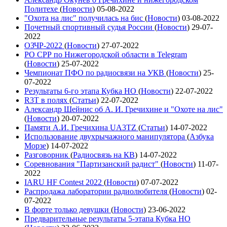
Политехе
(
Новости
)
05-08-2022
"Охота на лис" получилась на бис
(
Новости
)
03-08-2022
Почетный спортивный судья России
(
Новости
)
29-07-
2022
ОЗЧР-2022
(
Новости
)
27-07-2022
РО СРР по Нижегородской области в Telegram
(
Новости
)
25-07-2022
Чемпионат ПФО по радиосвязи на УКВ
(
Новости
)
25-
07-2022
Результаты 6-го этапа Кубка НО
(
Новости
)
22-07-2022
R3T в полях
(
Статьи
)
22-07-2022
Александр Шейнис об А. И. Гречихине и "Охоте на лис"
(
Новости
)
20-07-2022
Памяти А.И. Гречихина UA3TZ
(
Статьи
)
14-07-2022
Использование двухрычажного манипулятора
(
Азбука
Морзе
)
14-07-2022
Разговорник
(
Радиосвязь на КВ
)
14-07-2022
Соревнования "Партизанский радист"
(
Новости
)
11-07-
2022
IARU HF Contest 2022
(
Новости
)
07-07-2022
Распродажа лаборатории радиолюбителя
(
Новости
)
02-
07-2022
В форте только девушки
(
Новости
)
23-06-2022
Предварительные результаты 5-этапа Кубка НО