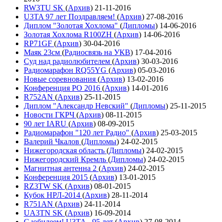
RW3TU SK
(
Архив
)
21-11-2016
U3TA 97 лет Поздравляем!
(
Архив
)
27-08-2016
Диплом "Золотая Хохлома"
(
Дипломы
)
14-06-2016
Золотая Хохлома R100ZH
(
Архив
)
14-06-2016
RP71GF
(
Архив
)
30-04-2016
Маяк 23см
(
Радиосвязь на УКВ
)
17-04-2016
Суд над радиолюбителем
(
Архив
)
30-03-2016
Радиомарафон RQ55YG
(
Архив
)
05-03-2016
Новые соревнования
(
Архив
)
13-02-2016
Конференция РО 2016
(
Архив
)
14-01-2016
R752AN
(
Архив
)
25-11-2015
Диплом "Александр Невский"
(
Дипломы
)
25-11-2015
Новости ГКРЧ
(
Архив
)
08-11-2015
90 лет IARU
(
Архив
)
08-09-2015
Радиомарафон "120 лет Радио"
(
Архив
)
25-03-2015
Валерий Чкалов
(
Дипломы
)
24-02-2015
Нижегородская область
(
Дипломы
)
24-02-2015
Нижегородский Кремль
(
Дипломы
)
24-02-2015
Магнитная антенна 2
(
Архив
)
24-02-2015
Конференция 2015
(
Архив
)
13-01-2015
RZ3TW SK
(
Архив
)
08-01-2015
Кубок НРЛ-2014
(
Архив
)
28-11-2014
R751AN
(
Архив
)
24-11-2014
UA3TN SK
(
Архив
)
16-09-2014
С юбилеем! U3TA - 95 лет
(
Архив
)
27-08-2014