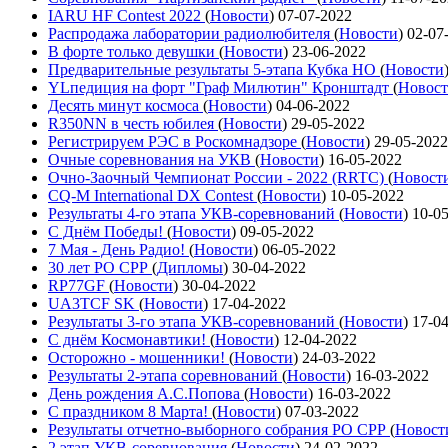
IARU HF Contest 2022
(
Новости
)
07-07-2022
Распродажа лаборатории радиолюбителя
(
Новости
)
02-07
В форте только девушки
(
Новости
)
23-06-2022
Предварительные результаты 5-этапа Кубка НО
(
Новости
YLпедиция на форт "Граф Милютин" Кронштадт
(
Новос
Десять минут космоса
(
Новости
)
04-06-2022
R350NN в честь юбилея
(
Новости
)
29-05-2022
Регистрируем РЭС в Роскомнадзоре
(
Новости
)
29-05-2022
Очные соревнования на УКВ
(
Новости
)
16-05-2022
Очно-Заочный Чемпионат России - 2022 (RRTC)
(
Новост
CQ-M International DX Contest
(
Новости
)
10-05-2022
Результаты 4-го этапа УКВ-соревнований
(
Новости
)
10-0
С Днём Победы!
(
Новости
)
09-05-2022
7 Мая - День Радио!
(
Новости
)
06-05-2022
30 лет РО СРР
(
Дипломы
)
30-04-2022
RP77GF
(
Новости
)
30-04-2022
UA3TCF SK
(
Новости
)
17-04-2022
Результаты 3-го этапа УКВ-соревнований
(
Новости
)
17-0
С днём Космонавтики!
(
Новости
)
12-04-2022
Осторожно - мошенники!
(
Новости
)
24-03-2022
Результаты 2-этапа соревнований
(
Новости
)
16-03-2022
День рождения А.С.Попова
(
Новости
)
16-03-2022
С праздником 8 Марта!
(
Новости
)
07-03-2022
Результаты отчетно-выборного собрания РО СРР
(
Новост
2 этап УКВ-соревнования
(
Новости
)
24-02-2022