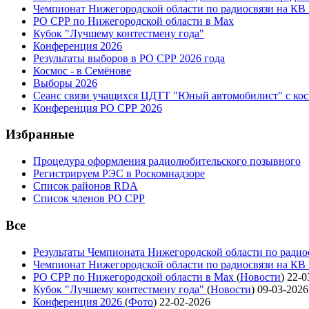
Чемпионат Нижегородской области по радиосвязи на КВ
РО СРР по Нижегородской области в Max
Кубок "Лучшему контестмену года"
Конференция 2026
Результаты выборов в РО СРР 2026 года
Космос - в Семёнове
Выборы 2026
Сеанс связи учащихся ЦДТТ "Юный автомобилист" с ко
Конференция РО СРР 2026
Избранные
Процедура оформления радиолюбительского позывного
Регистрируем РЭС в Роскомнадзоре
Список районов RDA
Список членов РО СРР
Все
Результаты Чемпионата Нижегородской области по радио
Чемпионат Нижегородской области по радиосвязи на КВ
РО СРР по Нижегородской области в Max
(
Новости
)
22-0
Кубок "Лучшему контестмену года"
(
Новости
)
09-03-2026
Конференция 2026
(
Фото
)
22-02-2026