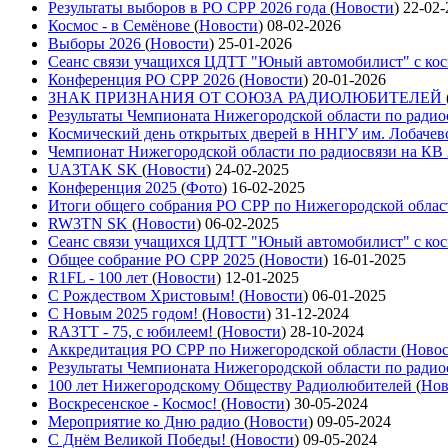
Результаты выборов в РО СРР 2026 года
(
Новости
)
22-02-
Космос - в Семёнове
(
Новости
)
08-02-2026
Выборы 2026
(
Новости
)
25-01-2026
Сеанс связи учащихся ЦДТТ "Юный автомобилист" с ко
Конференция РО СРР 2026
(
Новости
)
20-01-2026
ЗНАК ПРИЗНАНИЯ ОТ СОЮЗА РАДИОЛЮБИТЕЛЕЙ
Результаты Чемпионата Нижегородской области по радио
Космический день открытых дверей в ННГУ им. Лобачев
Чемпионат Нижегородской области по радиосвязи на КВ
UA3TAK SK
(
Новости
)
24-02-2025
Конференция 2025
(
Фото
)
16-02-2025
Итоги общего собрания РО СРР по Нижегородской облас
RW3TN SK
(
Новости
)
06-02-2025
Сеанс связи учащихся ЦДТТ "Юный автомобилист" с ко
Общее собрание РО СРР 2025
(
Новости
)
16-01-2025
R1FL - 100 лет
(
Новости
)
12-01-2025
С Рождеством Христовым!
(
Новости
)
06-01-2025
С Новым 2025 годом!
(
Новости
)
31-12-2024
RA3TT - 75, с юбилеем!
(
Новости
)
28-10-2024
Аккредитация РО СРР по Нижегородской области
(
Ново
Результаты Чемпионата Нижегородской области по радио
100 лет Нижегородскому Обществу Радиолюбителей
(
Нов
Воскресенское - Космос!
(
Новости
)
30-05-2024
Мероприятие ко Дню радио
(
Новости
)
09-05-2024
С Днём Великой Победы!
(
Новости
)
09-05-2024