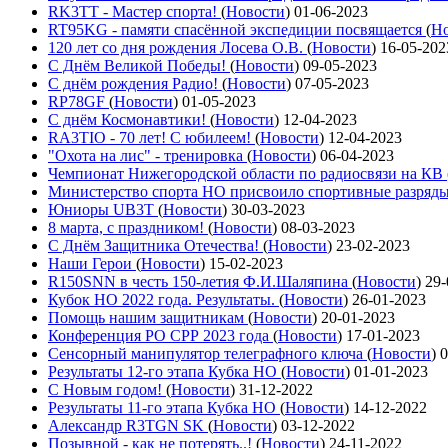
RK3TT - Мастер спорта!
(
Новости
)
01-06-2023
RT95KG - памяти спасённой экспедиции посвящается
(
Но
120 лет со дня рождения Лосева О.В.
(
Новости
)
16-05-202
С Днём Великой Победы!
(
Новости
)
09-05-2023
С днём рождения Радио!
(
Новости
)
07-05-2023
RP78GF
(
Новости
)
01-05-2023
С днём Космонавтики!
(
Новости
)
12-04-2023
RA3TIO - 70 лет! С юбилеем!
(
Новости
)
12-04-2023
"Охота на лис" - тренировка
(
Новости
)
06-04-2023
Чемпионат Нижегородской области по радиосвязи на КВ
Министерство спорта НО присвоило спортивные разряд
Юниоры UB3T
(
Новости
)
30-03-2023
8 марта, с праздником!
(
Новости
)
08-03-2023
С Днём Защитника Отечества!
(
Новости
)
23-02-2023
Наши Герои
(
Новости
)
15-02-2023
R150SNN в честь 150-летия Ф.И.Шаляпина
(
Новости
)
29-
Кубок НО 2022 года. Результаты.
(
Новости
)
26-01-2023
Помощь нашим защитникам
(
Новости
)
20-01-2023
Конференция РО СРР 2023 года
(
Новости
)
17-01-2023
Сенсорный манипулятор телеграфного ключа
(
Новости
)
0
Результаты 12-го этапа Кубка НО
(
Новости
)
01-01-2023
С Новым годом!
(
Новости
)
31-12-2022
Результаты 11-го этапа Кубка НО
(
Новости
)
14-12-2022
Александр R3TGN SK
(
Новости
)
03-12-2022
Позывной - как не потерять..!
(
Новости
)
24-11-2022