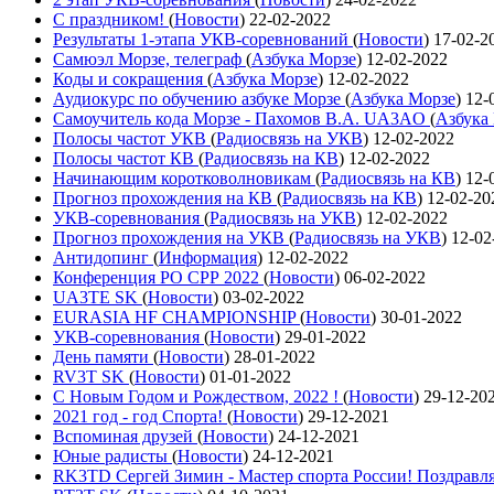
С праздником!
(
Новости
)
22-02-2022
Результаты 1-этапа УКВ-соревнований
(
Новости
)
17-02-2
Самюэл Морзе, телеграф
(
Азбука Морзе
)
12-02-2022
Коды и сокращения
(
Азбука Морзе
)
12-02-2022
Аудиокурс по обучению азбуке Морзе
(
Азбука Морзе
)
12-
Самоучитель кода Морзе - Пахомов В.А. UA3AO
(
Азбука
Полосы частот УКВ
(
Радиосвязь на УКВ
)
12-02-2022
Полосы частот КВ
(
Радиосвязь на КВ
)
12-02-2022
Начинающим коротковолновикам
(
Радиосвязь на КВ
)
12-
Прогноз прохождения на КВ
(
Радиосвязь на КВ
)
12-02-20
УКВ-соревнования
(
Радиосвязь на УКВ
)
12-02-2022
Прогноз прохождения на УКВ
(
Радиосвязь на УКВ
)
12-02
Антидопинг
(
Информация
)
12-02-2022
Конференция РО СРР 2022
(
Новости
)
06-02-2022
UA3TE SK
(
Новости
)
03-02-2022
EURASIA HF CHAMPIONSHIP
(
Новости
)
30-01-2022
УКВ-соревнования
(
Новости
)
29-01-2022
День памяти
(
Новости
)
28-01-2022
RV3T SK
(
Новости
)
01-01-2022
С Новым Годом и Рождеством, 2022 !
(
Новости
)
29-12-20
2021 год - год Cпорта!
(
Новости
)
29-12-2021
Вспоминая друзей
(
Новости
)
24-12-2021
Юные радисты
(
Новости
)
24-12-2021
RK3TD Сергей Зимин - Мастер спорта России! Поздравл