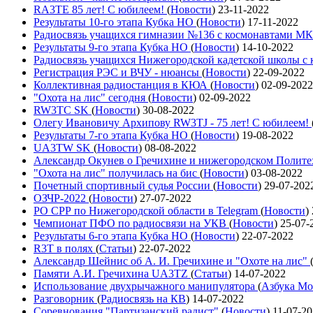
RA3TE 85 лет! С юбилеем!
(
Новости
)
23-11-2022
Результаты 10-го этапа Кубка НО
(
Новости
)
17-11-2022
Радиосвязь учащихся гимназии №136 с космонавтами М
Результаты 9-го этапа Кубка НО
(
Новости
)
14-10-2022
Радиосвязь учащихся Нижегородской кадетской школы 
Регистрация РЭС и ВЧУ - нюансы
(
Новости
)
22-09-2022
Коллективная радиостанция в КЮА
(
Новости
)
02-09-2022
"Охота на лис" сегодня
(
Новости
)
02-09-2022
RW3TC SK
(
Новости
)
30-08-2022
Олегу Ивановичу Архипову RW3TJ - 75 лет! С юбилеем!
Результаты 7-го этапа Кубка НО
(
Новости
)
19-08-2022
UA3TW SK
(
Новости
)
08-08-2022
Александр Окунев о Гречихине и нижегородском Полит
"Охота на лис" получилась на бис
(
Новости
)
03-08-2022
Почетный спортивный судья России
(
Новости
)
29-07-202
ОЗЧР-2022
(
Новости
)
27-07-2022
РО СРР по Нижегородской области в Telegram
(
Новости
)
Чемпионат ПФО по радиосвязи на УКВ
(
Новости
)
25-07-
Результаты 6-го этапа Кубка НО
(
Новости
)
22-07-2022
R3T в полях
(
Статьи
)
22-07-2022
Александр Шейнис об А. И. Гречихине и "Охоте на лис"
Памяти А.И. Гречихина UA3TZ
(
Статьи
)
14-07-2022
Использование двухрычажного манипулятора
(
Азбука Мо
Разговорник
(
Радиосвязь на КВ
)
14-07-2022
Соревнования "Партизанский радист"
(
Новости
)
11-07-2