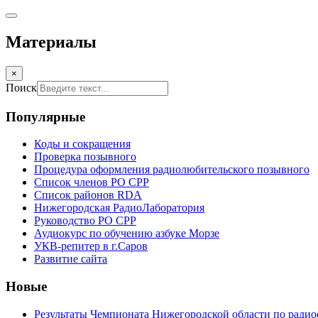
Материалы
×
Поиск
Популярные
Коды и сокращения
Проверка позывного
Процедура оформления радиолюбительского позывного
Список членов РО СРР
Список районов RDA
Нижегородская РадиоЛаборатория
Руководство РО СРР
Аудиокурс по обучению азбуке Морзе
УКВ-репитер в г.Саров
Развитие сайта
Новые
Результаты Чемпионата Нижегородской области по радио