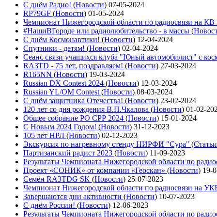
С днём Радио!
(
Новости
)
07-05-2024
RP79GF
(
Новости
)
01-05-2024
Чемпионат Нижегородской области по радиосвязи на КВ
#НашиВГороде или радиолюбительство - в массы
(
Новос
С днём Космонавтики!
(
Новости
)
12-04-2024
Спутники - детям!
(
Новости
)
02-04-2024
Сеанс связи учащихся клуба "Юный автомобилист" с ко
RA3TD - 75 лет, поздравляем!
(
Новости
)
27-03-2024
R165NN
(
Новости
)
19-03-2024
Russian DX Contest 2024
(
Новости
)
12-03-2024
Russian YL/OM Contest
(
Новости
)
08-03-2024
С днём защитника Отечества!
(
Новости
)
23-02-2024
120 лет со дня рождения В.П.Чкалова
(
Новости
)
01-02-20
Общее собрание РО СРР 2024
(
Новости
)
15-01-2024
С Новым 2024 Годом!
(
Новости
)
31-12-2023
105 лет НРЛ
(
Новости
)
02-12-2023
Экскурсия по нагревному стенду НИРФИ "Сура"
(
Статьи
Партизанский радист 2023
(
Новости
)
11-09-2023
Результаты Чемпионата Нижегородской области по ради
Проект «СОНИК» от компании «Геоскан»
(
Новости
)
19-0
Семён RA3TDG SK
(
Новости
)
25-07-2023
Чемпионат Нижегородской области по радиосвязи на У
Завершаются дни активности
(
Новости
)
10-07-2023
С днём России!
(
Новости
)
12-06-2023
Результаты Чемпионата Нижегородской области по ради