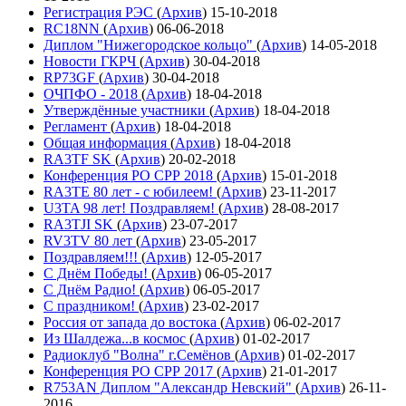
Регистрация РЭС
(
Архив
)
15-10-2018
RC18NN
(
Архив
)
06-06-2018
Диплом "Нижегородское кольцо"
(
Архив
)
14-05-2018
Новости ГКРЧ
(
Архив
)
30-04-2018
RP73GF
(
Архив
)
30-04-2018
ОЧПФО - 2018
(
Архив
)
18-04-2018
Утверждённые участники
(
Архив
)
18-04-2018
Регламент
(
Архив
)
18-04-2018
Общая информация
(
Архив
)
18-04-2018
RA3TF SK
(
Архив
)
20-02-2018
Конференция РО СРР 2018
(
Архив
)
15-01-2018
RA3TE 80 лет - с юбилеем!
(
Архив
)
23-11-2017
U3TA 98 лет! Поздравляем!
(
Архив
)
28-08-2017
RA3TJI SK
(
Архив
)
23-07-2017
RV3TV 80 лет
(
Архив
)
23-05-2017
Поздравляем!!!
(
Архив
)
12-05-2017
С Днём Победы!
(
Архив
)
06-05-2017
С Днём Радио!
(
Архив
)
06-05-2017
С праздником!
(
Архив
)
23-02-2017
Россия от запада до востока
(
Архив
)
06-02-2017
Из Шалдежа...в космос
(
Архив
)
01-02-2017
Радиоклуб "Волна" г.Семёнов
(
Архив
)
01-02-2017
Конференция РО СРР 2017
(
Архив
)
21-01-2017
R753AN Диплом "Александр Невский"
(
Архив
)
26-11-
2016