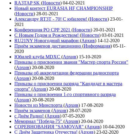
RA3TAP SK
(
Новости
)
04-02-2021
Новый контест EURASIA HF CHAMPIONSHIP
(
Новости
)
28-01-2021
Александру RT3T - 70! С юбилеем!
(
Новости
)
23-01-
2021
Конференция РО СРР 2021
(
Новости
)
20-01-2021
С Новым Годом и Рождеством!
(
Новости
)
03-01-2021
RU21NY Новогодний марафон
(
Архив
)
14-12-2020
Приём экзаменов дистанционно
(
Информация
)
05-11-
2020
Юбилей клуба MDXC
(
Архив
)
15-10-2020
Приказы о присвоении звания "Мастер спорта России"
(
Архив
)
20-08-2020
Приказы об аккредитации федерации радиоспорта
(
Архив
)
20-08-2020
Приказы о присвоении разряда "Кандидат в мастера
спорта"
(
Архив
)
20-08-2020
Приказы о присвоении 1-го спортивного разряда
(
Архив
)
20-08-2020
Новости из Минспорта
(
Архив
)
17-08-2020
Приём экзаменов
(
Архив
)
28-07-2020
с Днём Радио!
(
Архив
)
07-05-2020
Мемориал "Победа-75"
(
Архив
)
20-04-2020
СОРЕВНОВАНИЯ "SAMOVAR"
(
Архив
)
10-04-2020
С Днём Защитника Отечества!
(
Архив
)
23-02-2020