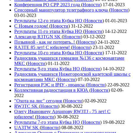
Конференция РО СРР 2023 года
(
Новости
)
17-01-2023
Сенсорный манипулятор телеграфного ключа
(
Новости
)
03-01-2023
Результаты 12-го этапа Кубка НО
(
Новости
)
01-01-2023
С Новым годом!
(
Новости
)
31-12-2022
Результаты 11-го этапа Кубка НО
(
Новости
)
14-12-2022
Александр R3TGN SK
(
Новости
)
03-12-2022
Позывной - как не потерять..!
(
Новости
)
24-11-2022
RA3TE 85 лет! С юбилеем!
(
Новости
)
23-11-2022
Результаты 10-го этапа Кубка НО
(
Новости
)
17-11-2022
Радиосвязь учащихся гимназии №136 с космонавтами
МКС
(
Новости
)
01-11-2022
Результаты 9-го этапа Кубка НО
(
Новости
)
14-10-2022
Радиосвязь учащихся Нижегородской кадетской школы с
космонавтами МКС
(
Новости
)
07-10-2022
Регистрация РЭС и ВЧУ - нюансы
(
Новости
)
22-09-2022
Коллективная радиостанция в КЮА
(
Новости
)
02-09-
2022
"Охота на лис" сегодня
(
Новости
)
02-09-2022
RW3TC SK
(
Новости
)
30-08-2022
Олегу Ивановичу Архипову RW3TJ - 75 лет! С
юбилеем!
(
Новости
)
30-08-2022
Результаты 7-го этапа Кубка НО
(
Новости
)
19-08-2022
UA3TW SK
(
Новости
)
08-08-2022
Александр Окунев о Гречихине и нижегородском