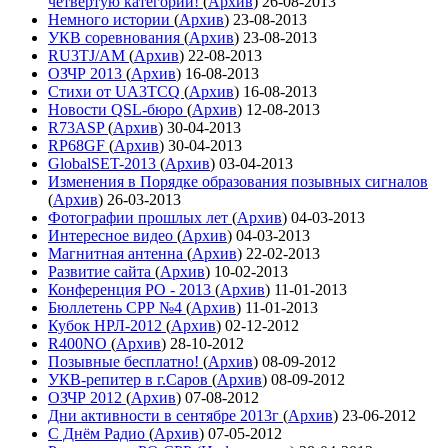
четвёртую категории!
(
Архив
)
26-08-2013
Немного истории
(
Архив
)
23-08-2013
УКВ соревнования
(
Архив
)
23-08-2013
RU3TJ/AM
(
Архив
)
22-08-2013
ОЗЧР 2013
(
Архив
)
16-08-2013
Стихи от UA3TCQ
(
Архив
)
16-08-2013
Новости QSL-бюро
(
Архив
)
12-08-2013
R73ASP
(
Архив
)
30-04-2013
RP68GF
(
Архив
)
30-04-2013
GlobalSET-2013
(
Архив
)
03-04-2013
Изменения в Порядке образования позывных сигналов
(
Архив
)
26-03-2013
Фотографии прошлых лет
(
Архив
)
04-03-2013
Интересное видео
(
Архив
)
04-03-2013
Магнитная антенна
(
Архив
)
22-02-2013
Развитие сайта
(
Архив
)
10-02-2013
Конференция РО - 2013
(
Архив
)
11-01-2013
Бюллетень СРР №4
(
Архив
)
11-01-2013
Кубок НРЛ-2012
(
Архив
)
02-12-2012
R400NO
(
Архив
)
28-10-2012
Позывные бесплатно!
(
Архив
)
08-09-2012
УКВ-репитер в г.Саров
(
Архив
)
08-09-2012
ОЗЧР 2012
(
Архив
)
07-08-2012
Дни активности в сентябре 2013г
(
Архив
)
23-06-2012
С Днём Радио
(
Архив
)
07-05-2012