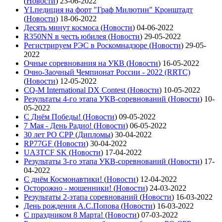
(
Новости
)
23-06-2022
YLпедиция на форт "Граф Милютин" Кронштадт
(
Новости
)
18-06-2022
Десять минут космоса
(
Новости
)
04-06-2022
R350NN в честь юбилея
(
Новости
)
29-05-2022
Регистрируем РЭС в Роскомнадзоре
(
Новости
)
29-05-
2022
Очные соревнования на УКВ
(
Новости
)
16-05-2022
Очно-Заочный Чемпионат России - 2022 (RRTC)
(
Новости
)
12-05-2022
CQ-M International DX Contest
(
Новости
)
10-05-2022
Результаты 4-го этапа УКВ-соревнований
(
Новости
)
10-
05-2022
С Днём Победы!
(
Новости
)
09-05-2022
7 Мая - День Радио!
(
Новости
)
06-05-2022
30 лет РО СРР
(
Дипломы
)
30-04-2022
RP77GF
(
Новости
)
30-04-2022
UA3TCF SK
(
Новости
)
17-04-2022
Результаты 3-го этапа УКВ-соревнований
(
Новости
)
17-
04-2022
С днём Космонавтики!
(
Новости
)
12-04-2022
Осторожно - мошенники!
(
Новости
)
24-03-2022
Результаты 2-этапа соревнований
(
Новости
)
16-03-2022
День рождения А.С.Попова
(
Новости
)
16-03-2022
С праздником 8 Марта!
(
Новости
)
07-03-2022