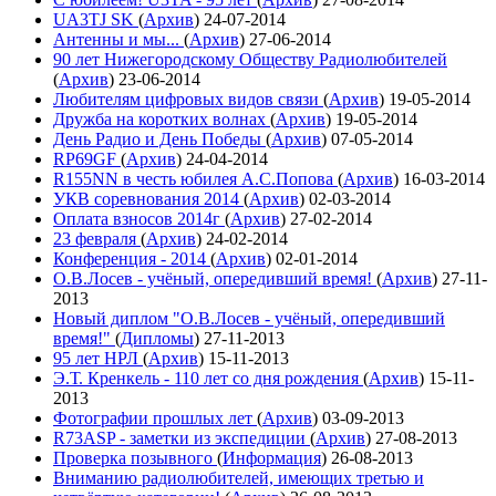
UA3TJ SK
(
Архив
)
24-07-2014
Антенны и мы...
(
Архив
)
27-06-2014
90 лет Нижегородскому Обществу Радиолюбителей
(
Архив
)
23-06-2014
Любителям цифровых видов связи
(
Архив
)
19-05-2014
Дружба на коротких волнах
(
Архив
)
19-05-2014
День Радио и День Победы
(
Архив
)
07-05-2014
RP69GF
(
Архив
)
24-04-2014
R155NN в честь юбилея А.С.Попова
(
Архив
)
16-03-2014
УКВ соревнования 2014
(
Архив
)
02-03-2014
Оплата взносов 2014г
(
Архив
)
27-02-2014
23 февраля
(
Архив
)
24-02-2014
Конференция - 2014
(
Архив
)
02-01-2014
О.В.Лосев - учёный, опередивший время!
(
Архив
)
27-11-
2013
Новый диплом "О.В.Лосев - учёный, опередивший
время!"
(
Дипломы
)
27-11-2013
95 лет НРЛ
(
Архив
)
15-11-2013
Э.Т. Кренкель - 110 лет со дня рождения
(
Архив
)
15-11-
2013
Фотографии прошлых лет
(
Архив
)
03-09-2013
R73ASP - заметки из экспедиции
(
Архив
)
27-08-2013
Проверка позывного
(
Информация
)
26-08-2013
Вниманию радиолюбителей, имеющих третью и