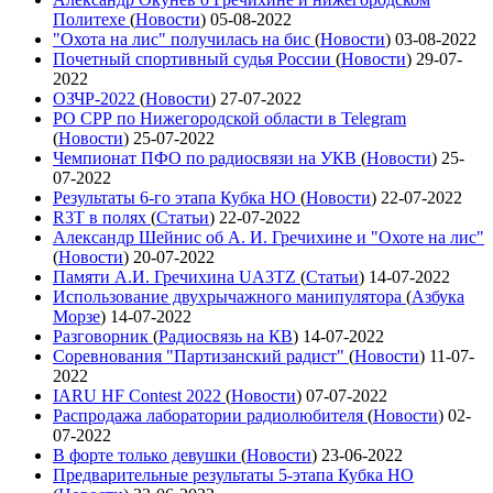
Политехе
(
Новости
)
05-08-2022
"Охота на лис" получилась на бис
(
Новости
)
03-08-2022
Почетный спортивный судья России
(
Новости
)
29-07-
2022
ОЗЧР-2022
(
Новости
)
27-07-2022
РО СРР по Нижегородской области в Telegram
(
Новости
)
25-07-2022
Чемпионат ПФО по радиосвязи на УКВ
(
Новости
)
25-
07-2022
Результаты 6-го этапа Кубка НО
(
Новости
)
22-07-2022
R3T в полях
(
Статьи
)
22-07-2022
Александр Шейнис об А. И. Гречихине и "Охоте на лис"
(
Новости
)
20-07-2022
Памяти А.И. Гречихина UA3TZ
(
Статьи
)
14-07-2022
Использование двухрычажного манипулятора
(
Азбука
Морзе
)
14-07-2022
Разговорник
(
Радиосвязь на КВ
)
14-07-2022
Соревнования "Партизанский радист"
(
Новости
)
11-07-
2022
IARU HF Contest 2022
(
Новости
)
07-07-2022
Распродажа лаборатории радиолюбителя
(
Новости
)
02-
07-2022
В форте только девушки
(
Новости
)
23-06-2022
Предварительные результаты 5-этапа Кубка НО