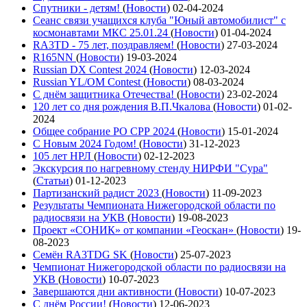
Спутники - детям!
(
Новости
)
02-04-2024
Сеанс связи учащихся клуба "Юный автомобилист" с
космонавтами МКС 25.01.24
(
Новости
)
01-04-2024
RA3TD - 75 лет, поздравляем!
(
Новости
)
27-03-2024
R165NN
(
Новости
)
19-03-2024
Russian DX Contest 2024
(
Новости
)
12-03-2024
Russian YL/OM Contest
(
Новости
)
08-03-2024
С днём защитника Отечества!
(
Новости
)
23-02-2024
120 лет со дня рождения В.П.Чкалова
(
Новости
)
01-02-
2024
Общее собрание РО СРР 2024
(
Новости
)
15-01-2024
С Новым 2024 Годом!
(
Новости
)
31-12-2023
105 лет НРЛ
(
Новости
)
02-12-2023
Экскурсия по нагревному стенду НИРФИ "Сура"
(
Статьи
)
01-12-2023
Партизанский радист 2023
(
Новости
)
11-09-2023
Результаты Чемпионата Нижегородской области по
радиосвязи на УКВ
(
Новости
)
19-08-2023
Проект «СОНИК» от компании «Геоскан»
(
Новости
)
19-
08-2023
Семён RA3TDG SK
(
Новости
)
25-07-2023
Чемпионат Нижегородской области по радиосвязи на
УКВ
(
Новости
)
10-07-2023
Завершаются дни активности
(
Новости
)
10-07-2023
С днём России!
(
Новости
)
12-06-2023