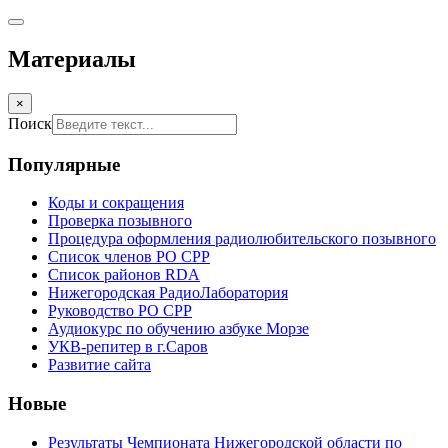
Материалы
×
Поиск
Популярные
Коды и сокращения
Проверка позывного
Процедура оформления радиолюбительского позывного
Список членов РО СРР
Список районов RDA
Нижегородская РадиоЛаборатория
Руководство РО СРР
Аудиокурс по обучению азбуке Морзе
УКВ-репитер в г.Саров
Развитие сайта
Новые
Результаты Чемпионата Нижегородской области по