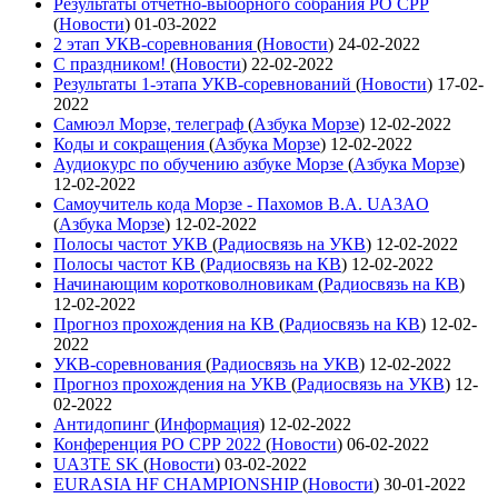
Результаты отчетно-выборного собрания РО СРР
(
Новости
)
01-03-2022
2 этап УКВ-соревнования
(
Новости
)
24-02-2022
С праздником!
(
Новости
)
22-02-2022
Результаты 1-этапа УКВ-соревнований
(
Новости
)
17-02-
2022
Самюэл Морзе, телеграф
(
Азбука Морзе
)
12-02-2022
Коды и сокращения
(
Азбука Морзе
)
12-02-2022
Аудиокурс по обучению азбуке Морзе
(
Азбука Морзе
)
12-02-2022
Самоучитель кода Морзе - Пахомов В.А. UA3AO
(
Азбука Морзе
)
12-02-2022
Полосы частот УКВ
(
Радиосвязь на УКВ
)
12-02-2022
Полосы частот КВ
(
Радиосвязь на КВ
)
12-02-2022
Начинающим коротковолновикам
(
Радиосвязь на КВ
)
12-02-2022
Прогноз прохождения на КВ
(
Радиосвязь на КВ
)
12-02-
2022
УКВ-соревнования
(
Радиосвязь на УКВ
)
12-02-2022
Прогноз прохождения на УКВ
(
Радиосвязь на УКВ
)
12-
02-2022
Антидопинг
(
Информация
)
12-02-2022
Конференция РО СРР 2022
(
Новости
)
06-02-2022
UA3TE SK
(
Новости
)
03-02-2022
EURASIA HF CHAMPIONSHIP
(
Новости
)
30-01-2022