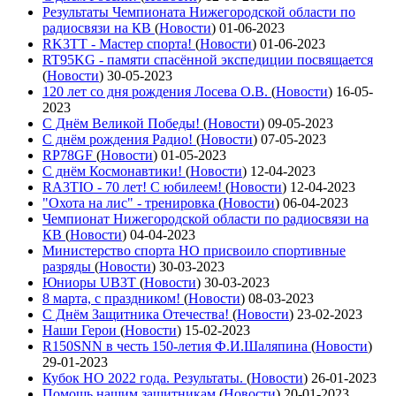
Результаты Чемпионата Нижегородской области по
радиосвязи на КВ
(
Новости
)
01-06-2023
RK3TT - Мастер спорта!
(
Новости
)
01-06-2023
RT95KG - памяти спасённой экспедиции посвящается
(
Новости
)
30-05-2023
120 лет со дня рождения Лосева О.В.
(
Новости
)
16-05-
2023
С Днём Великой Победы!
(
Новости
)
09-05-2023
С днём рождения Радио!
(
Новости
)
07-05-2023
RP78GF
(
Новости
)
01-05-2023
С днём Космонавтики!
(
Новости
)
12-04-2023
RA3TIO - 70 лет! С юбилеем!
(
Новости
)
12-04-2023
"Охота на лис" - тренировка
(
Новости
)
06-04-2023
Чемпионат Нижегородской области по радиосвязи на
КВ
(
Новости
)
04-04-2023
Министерство спорта НО присвоило спортивные
разряды
(
Новости
)
30-03-2023
Юниоры UB3T
(
Новости
)
30-03-2023
8 марта, с праздником!
(
Новости
)
08-03-2023
С Днём Защитника Отечества!
(
Новости
)
23-02-2023
Наши Герои
(
Новости
)
15-02-2023
R150SNN в честь 150-летия Ф.И.Шаляпина
(
Новости
)
29-01-2023
Кубок НО 2022 года. Результаты.
(
Новости
)
26-01-2023
Помощь нашим защитникам
(
Новости
)
20-01-2023