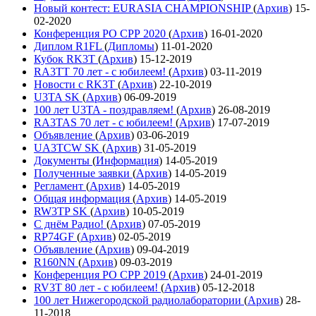
Новый контест: EURASIA CHAMPIONSHIP
(
Архив
)
15-
02-2020
Конференция РО СРР 2020
(
Архив
)
16-01-2020
Диплом R1FL
(
Дипломы
)
11-01-2020
Кубок RK3T
(
Архив
)
15-12-2019
RA3TT 70 лет - с юбилеем!
(
Архив
)
03-11-2019
Новости с RK3T
(
Архив
)
22-10-2019
U3TA SK
(
Архив
)
06-09-2019
100 лет U3TA - поздравляем!
(
Архив
)
26-08-2019
RA3TAS 70 лет - с юбилеем!
(
Архив
)
17-07-2019
Объявление
(
Архив
)
03-06-2019
UA3TCW SK
(
Архив
)
31-05-2019
Документы
(
Информация
)
14-05-2019
Полученные заявки
(
Архив
)
14-05-2019
Регламент
(
Архив
)
14-05-2019
Общая информация
(
Архив
)
14-05-2019
RW3TP SK
(
Архив
)
10-05-2019
С днём Радио!
(
Архив
)
07-05-2019
RP74GF
(
Архив
)
02-05-2019
Объявление
(
Архив
)
09-04-2019
R160NN
(
Архив
)
09-03-2019
Конференция РО СРР 2019
(
Архив
)
24-01-2019
RV3T 80 лет - с юбилеем!
(
Архив
)
05-12-2018
100 лет Нижегородской радиолаборатории
(
Архив
)
28-
11-2018