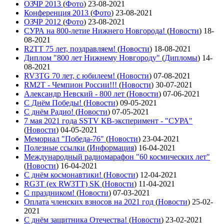
ОЗЧР 2013
(
Фото
)
23-08-2021
Конференция 2013
(
Фото
)
23-08-2021
ОЗЧР 2012
(
Фото
)
23-08-2021
СУРА на 800-летие Нижнего Новгорода!
(
Новости
)
18-
08-2021
R2TT 75 лет, поздравляем!
(
Новости
)
18-08-2021
Диплом "800 лет Нижнему Новгороду"
(
Дипломы
)
14-
08-2021
RV3TG 70 лет, с юбилеем!
(
Новости
)
07-08-2021
RM2T - Чемпион России!!!
(
Новости
)
30-07-2021
Александр Невский - 800 лет
(
Новости
)
07-06-2021
С Днём Победы!
(
Новости
)
09-05-2021
C днём Радио!
(
Новости
)
07-05-2021
7 мая 2021 года SSTV КВ-эксперимент - "СУРА"
(
Новости
)
04-05-2021
Мемориал "Победа-76"
(
Новости
)
23-04-2021
Полезные ссылки
(
Информация
)
16-04-2021
Международный радиомарафон "60 космических лет"
(
Новости
)
16-04-2021
С днём космонавтики!
(
Новости
)
12-04-2021
RG3T (ex RW3TT) SK
(
Новости
)
11-04-2021
С праздником!
(
Новости
)
07-03-2021
Оплата членских взносов на 2021 год
(
Новости
)
25-02-
2021
С днём защитника Отечества!
(
Новости
)
23-02-2021