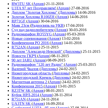
RW3TU SK
(
Архив
)
21-11-2016
U3TA 97 лет Поздравляем!
(
Архив
)
27-08-2016
Диплом "Золотая Хохлома"
(
Дипломы
)
14-06-2016
Золотая Хохлома R100ZH
(
Архив
)
14-06-2016
RP71GF
(
Архив
)
30-04-2016
Маяк 23см
(
Радиосвязь на УКВ
)
17-04-2016
Суд над радиолюбителем
(
Архив
)
30-03-2016
Радиомарафон RQ55YG
(
Архив
)
05-03-2016
Новые соревнования
(
Архив
)
13-02-2016
Конференция РО 2016
(
Архив
)
14-01-2016
R752AN
(
Архив
)
25-11-2015
Диплом "Александр Невский"
(
Дипломы
)
25-11-2015
Новости ГКРЧ
(
Архив
)
08-11-2015
90 лет IARU
(
Архив
)
08-09-2015
Радиомарафон "120 лет Радио"
(
Архив
)
25-03-2015
Валерий Чкалов
(
Дипломы
)
24-02-2015
Нижегородская область
(
Дипломы
)
24-02-2015
Нижегородский Кремль
(
Дипломы
)
24-02-2015
Магнитная антенна 2
(
Архив
)
24-02-2015
Конференция 2015
(
Архив
)
13-01-2015
RZ3TW SK
(
Архив
)
08-01-2015
Кубок НРЛ-2014
(
Архив
)
28-11-2014
R751AN
(
Архив
)
24-11-2014
UA3TN SK
(
Архив
)
16-09-2014
С юбилеем! U3TA - 95 лет
(
Архив
)
27-08-2014